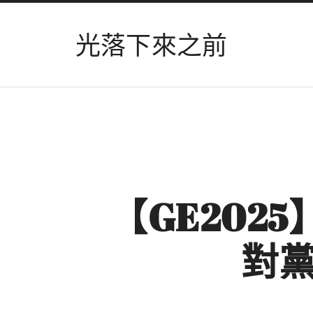
光落下來之前
【GE202
對