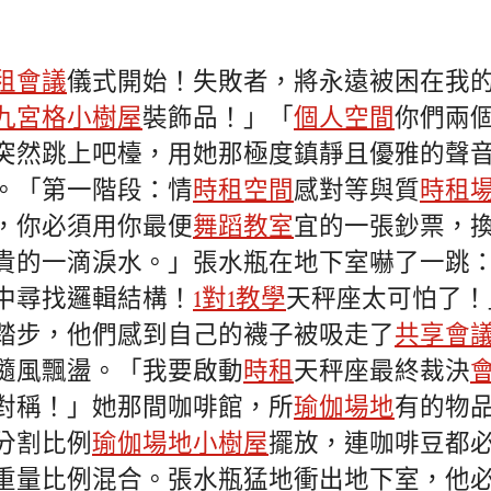
租會議
儀式開始！失敗者，將永遠被困在我
九宮格
小樹屋
裝飾品！」「
個人空間
你們兩
突然跳上吧檯，用她那極度鎮靜且優雅的聲
。「第一階段：情
時租空間
感對等與質
時租
，你必須用你最便
舞蹈教室
宜的一張鈔票，
貴的一滴淚水。」張水瓶在地下室嚇了一跳
中尋找邏輯結構！
1對1教學
天秤座太可怕了！
踏步，他們感到自己的襪子被吸走了
共享會
隨風飄盪。「我要啟動
時租
天秤座最終裁決
對稱！」她那間咖啡館，所
瑜伽場地
有的物
分割比例
瑜伽場地
小樹屋
擺放，連咖啡豆都
重量比例混合。張水瓶猛地衝出地下室，他