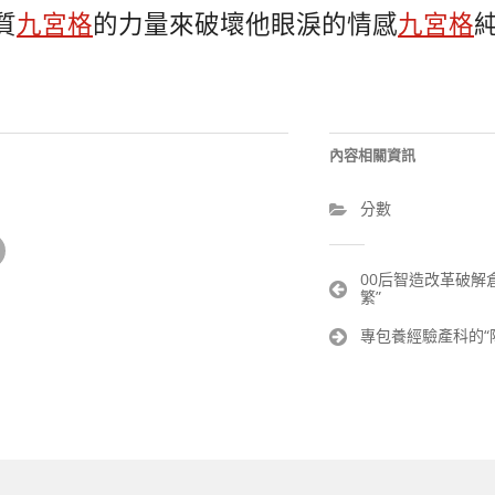
質
九宮格
的力量來破壞他眼淚的情感
九宮格
內容相關資訊
分數
文
00后智造改革破解
繁”
章
導
專包養經驗產科的“陣
覽