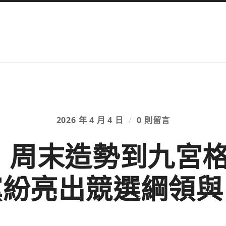
2026 年 4 月 4 日
/
0 則留言
5】周末造勢到九宮
黨紛亮出競選綱領與