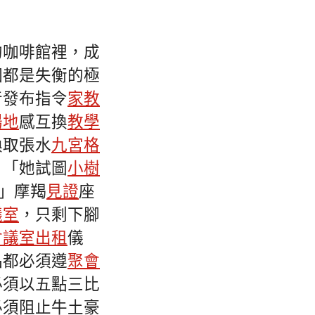
的咖啡館裡，成
個都是失衡的極
音發布指令
家教
場地
感互換
教學
換取張水
九宮格
：「她試圖
小樹
」摩羯
見證
座
議室
，只剩下腳
會議室出租
儀
品都必須遵
聚會
必須以五點三比
必須阻止牛土豪