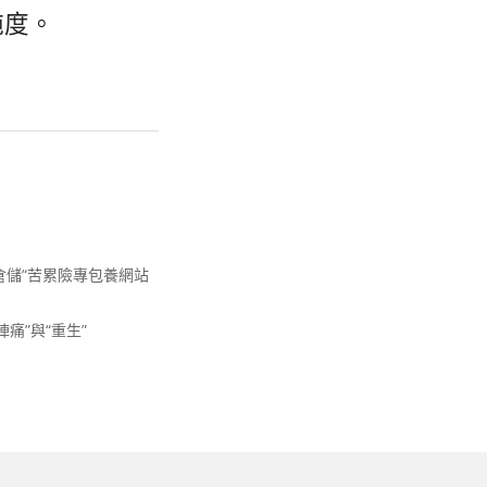
純度。
倉儲“苦累險專包養網站
痛”與“重生”