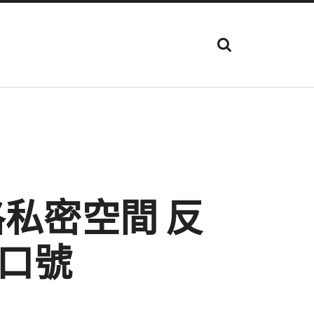
顯
示
搜
尋
欄
位
格私密空間 反
口號