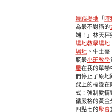
舞蹈場地
「
時
為最不對稱的
端！」林天秤
場地
教學場地
場地
。牛土豪
瓶最
小班教學
屋
在我的單戀
們停止了原地
踝上的標籤在
式：強制愛情
循嚴格的黃金
四點七的
聚會