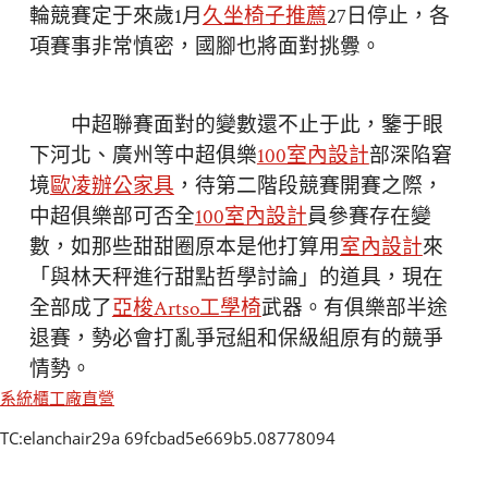
輪競賽定于來歲1月
久坐椅子推薦
27日停止，各
項賽事非常慎密，國腳也將面對挑釁。
中超聯賽面對的變數還不止于此，鑒于眼
下河北、廣州等中超俱樂
100室內設計
部深陷窘
境
歐凌辦公家具
，待第二階段競賽開賽之際，
中超俱樂部可否全
100室內設計
員參賽存在變
數，如那些甜甜圈原本是他打算用
室內設計
來
「與林天秤進行甜點哲學討論」的道具，現在
全部成了
亞梭Artso工學椅
武器。有俱樂部半途
退賽，勢必會打亂爭冠組和保級組原有的競爭
情勢。
系統櫃工廠直營
TC:elanchair29a 69fcbad5e669b5.08778094