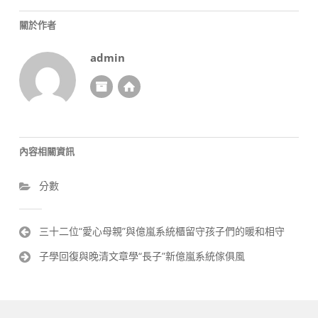
關於作者
admin
內容相關資訊
分數
文
三十二位“愛心母親”與億嵐系統櫃留守孩子們的暖和相守
章
子學回復與晚清文章學“長子”新億嵐系統傢俱風
導
覽