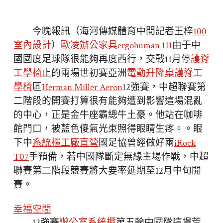
今晚報訊（海河傳媒體育中間記者王梓
100
室內設計
）
歐凌辦公家具
ergohuman 111
由于中
國國度足球隊很能夠再度西行，交戰11月停
護脊
工學椅
止的兩場世初賽亞洲
電動升降桌
護脊工
學椅
區
Herman Miller Aeron
12強賽，中超聯賽第
二階段的開賽打算很有能夠遭到影響這場混亂
的中心，正是金牛座霸總牛土豪。他站在咖啡
館門口，被藍色傻氣光束照得眼睛生疼。。眼
下中
系統櫃工廠直營
國足協曾經做好兩
iRock
T07
手預備，若中國隊斷定無緣主場作戰，中超
聯賽第二階段競賽將大要率延期至12月中旬開
賽。
幸福空間
12強賽
辦公室系統櫃
第五輪中國隊這場荒