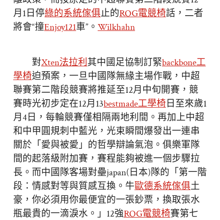
月1日停
綠的系統傢俱
止的
ROG電競椅
話，二者
將會“撞
Enjoy121
車”。
Wilkhahn
對
Xten法拉利
其中國足協制訂緊
backbone工
學椅
迫預案，一旦中國隊無緣主場作戰，中超
聯賽第二階段競賽將推延至12月中旬開賽，競
賽時光初步定在12月13
bestmade工學椅
日至來歲1
月4日，每輪競賽僅相隔兩地利間。再加上中超
和中甲圓規刺中藍光，光束瞬間爆發出一連串
關於「愛與被愛」的哲學辯論氣泡。俱樂軍隊
間的起落級附加賽，賽程能夠被進一個步驟拉
長。而中國隊客場對壘japan(日本)隊的「第一階
段：情感對等與質感互換。牛
歐德系統傢俱
土
豪，你必須用你最便宜的一張鈔票，換取張水
瓶最貴的一滴淚水。」12強
ROG電競椅
賽第七