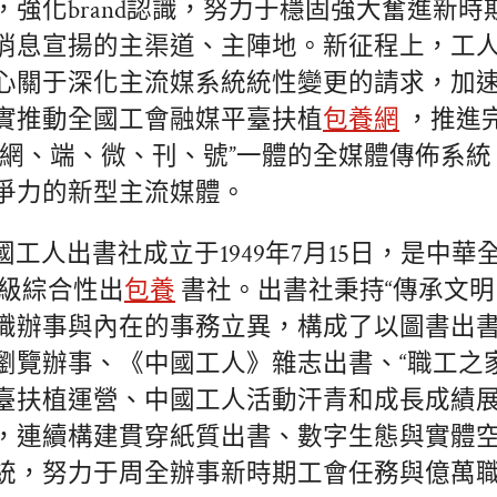
，強化brand認識，努力于穩固強大奮進新時
消息宣揚的主渠道、主陣地。新征程上，工
心關于深化主流媒系統統性變更的請求，加
實推動全國工會融媒平臺扶植
包養網
，推進
、網、端、微、刊、號”一體的全媒體傳佈系
爭力的新型主流媒體。
國工人出書社成立于1949年7月15日，是中
級綜合性出
包養
書社。出書社秉持“傳承文明
識辦事與內在的事務立異，構成了以圖書出
瀏覽辦事、《中國工人》雜志出書、“職工之家”
臺扶植運營、中國工人活動汗青和成長成績
，連續構建貫穿紙質出書、數字生態與實體
統，努力于周全辦事新時期工會任務與億萬