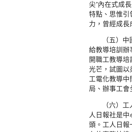
尖”內在式成
特點、思惟引
力，曾經成長
（五）中
給教導培訓辦
開職工教導培
光芒，試圖以
工電化教導中
局、辦事工會
（六）工
人日報社是中
頭。工人日報