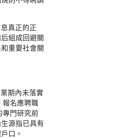
例規則不得聘請
信息真正的正
請后組成回避關
系和重要社會關
擇業期內未落實
。報名應聘職
求的專門研究前
內生源指已具有
體戶口。