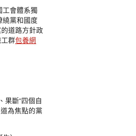
國工會體系獨
繚繞黨和國度
黨的道路方針政
職工群
包養網
、果斷“四個自
同道為焦點的黨