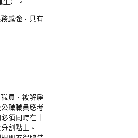
后誕生）。
義務感強，具有
。
的職員、被解雇
級公職職員應考
們必須同時在十
金分割點上。」