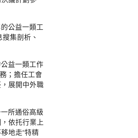
和決議計劃參
屬的公益一類工
息搜集剖析、
。
的公益一類工作
任務；擔任工會
臺，展開中外職
一一所通俗高級
因，依托行業上
移地走“特精