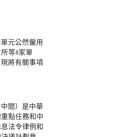
作單元公然僱用
所等8家單
，現將有關事項
討中間）是中華
總重點任務和中
休息法令律例和