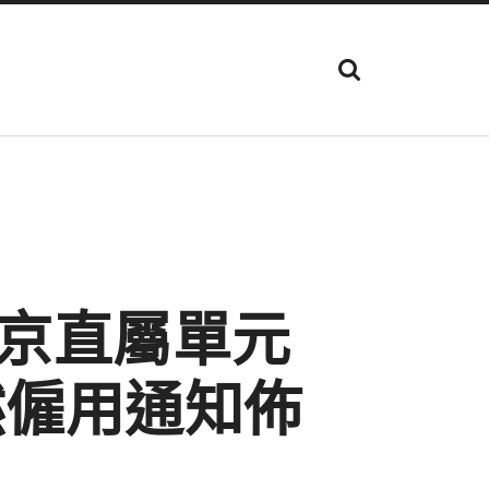
顯
示
搜
尋
欄
位
京直屬單元
然僱用通知佈