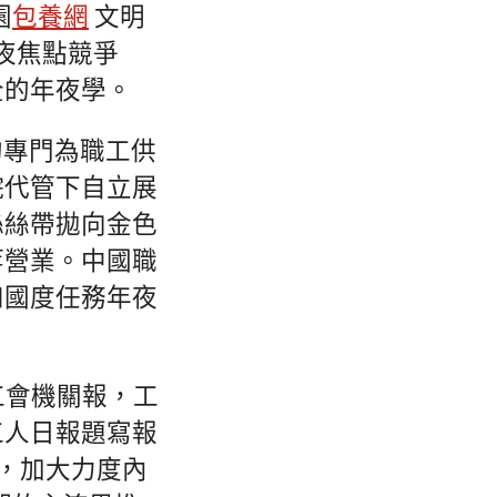
園
包養網
文明
夜焦點競爭
全的年夜學。
的專門為職工供
院代管下自立展
絲絲帶拋向金色
等營業。中國職
和國度任務年夜
總工會機關報，工
工人日報題寫報
點，加大力度內