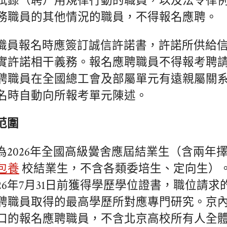
試錄（聘）用規律行動的職員，以及法令律
務職員的其他情況的職員，不得報名應聘。
職員報名時應簽訂誠信許諾書，許諾所供給
實許諾相干義務。報名應聘職員不得報考聘
聘職員在全國總工會及部屬單元有遠親屬關
名時自動向所報考單元陳述。
范圍
為2026年全國高級黌舍應屆結業生（含兩年
包養
校結業生，不含各類委培生、定向生）
26年7月31日前獲得學歷學位證書，職位請
聘職員取得的最高學歷所對應專門研究。京
口的報名應聘職員，不含北京高校所有人全