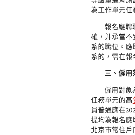
等嚴重違背測
為工作單元任
報名應聘
確，并承當不
系的職位。應
系的，需在報
三、僱用
僱用對象
任務單元的高
員普通應在20
提均為報名應
北京市常住戶