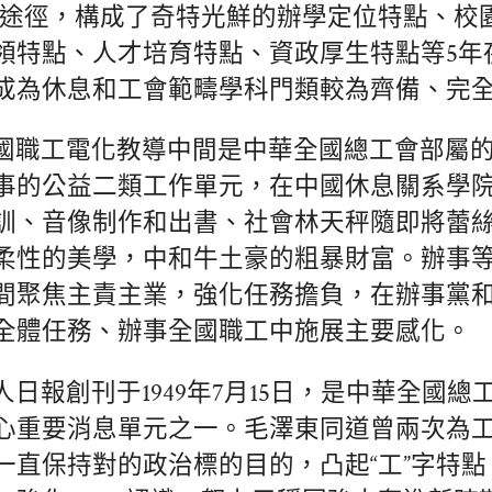
長途徑，構成了奇特光鮮的辦學定位特點、校
領特點、人才培育特點、資政厚生特點等5年
成為休息和工會範疇學科門類較為齊備、完
國職工電化教導中間是中華全國總工會部屬
事的公益二類工作單元，在中國休息關系學
訓、音像制作和出書、社會林天秤隨即將蕾
柔性的美學，中和牛土豪的粗暴財富。辦事
間聚焦主責主業，強化任務擔負，在辦事黨
全體任務、辦事全國職工中施展主要感化。
人日報創刊于1949年7月15日，是中華全國
心重要消息單元之一。毛澤東同道曾兩次為
一直保持對的政治標的目的，凸起“工”字特