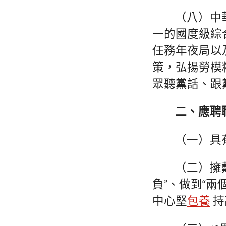
（八）中
一的國度級綜
任務年夜局以
策，弘揚勞模
眾聽黨話、跟
二、應聘
（一）具
（二）擁
負”、做到“
中心堅
包養
持