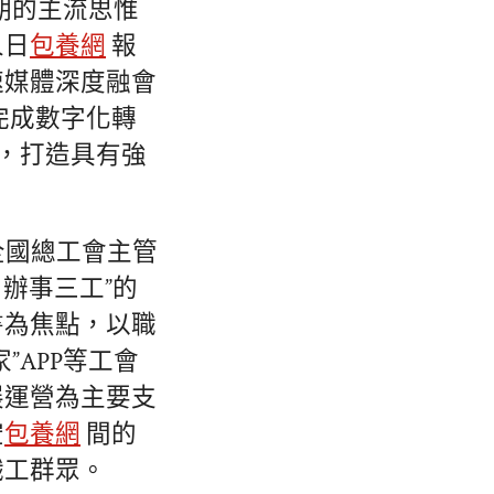
期的主流思惟
人日
包養網
報
速媒體深度融會
完成數字化轉
統，打造具有強
華全國總工會主管
 辦事三工”的
書為焦點，以職
APP等工會
展運營為主要支
空
包養網
間的
職工群眾。