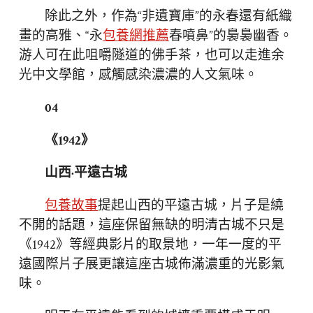
除此之外，作為“非遺寶庫”的永春還有紙織
畫的高雅、“永
包養網推薦
春噴鼻”的裊裊幽香。
游人可在此咀嚼隧道的佛手茶，也可以走進余
光中文學館，感觸感染濃濃的人文氣味。
04
《1942》
山西·平遠古城
包養故事
提起山西的平遠古城，片子是繞
不開的話題，這座保留無缺的明清古城不只是
《1942》等經典影片的取景地，一年一度的平
遠國際片子展更讓這座古城佈滿濃重的光影氣
味。