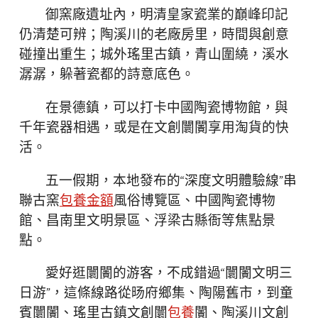
御窯廠遺址內，明清皇家瓷業的巔峰印記
仍清楚可辨；陶溪川的老廠房里，時間與創意
碰撞出重生；城外瑤里古鎮，青山圍繞，溪水
潺潺，躲著瓷都的詩意底色。
在景德鎮，可以打卡中國陶瓷博物館，與
千年瓷器相遇，或是在文創闤闠享用淘貨的快
活。
五一假期，本地發布的“深度文明體驗線”串
聯古窯
包養金額
風俗博覽區、中國陶瓷博物
館、昌南里文明景區、浮梁古縣衙等焦點景
點。
愛好逛闤闠的游客，不成錯過“闤闠文明三
日游”，這條線路從旸府鄉集、陶陽舊市，到童
賓闤闠、瑤里古鎮文創闤
包養
闠、陶溪川文創