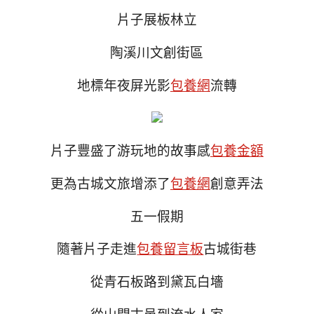
片子展板林立
陶溪川文創街區
地標年夜屏光影
包養網
流轉
片子豐盛了游玩地的故事感
包養金額
更為古城文旅增添了
包養網
創意弄法
五一假期
隨著片子走進
包養留言板
古城街巷
從青石板路到黛瓦白墻