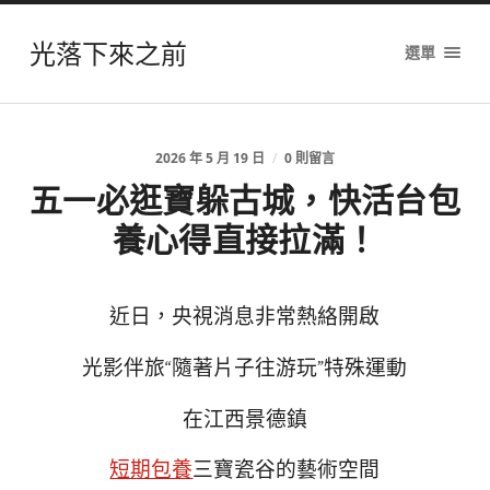
光落下來之前
選單
2026 年 5 月 19 日
/
0 則留言
五一必逛寶躲古城，快活台包
養心得直接拉滿！
近日，央視消息非常熱絡開啟
光影伴旅“隨著片子往游玩”特殊運動
在江西景德鎮
短期包養
三寶瓷谷的藝術空間