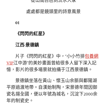
從山間古邑到流水人家
處處都是鏡頭里的詩意風景
01
《閃閃的紅星》
江西·景德鎮
片子《閃閃的紅星》中，“小小竹排
包養網
VIP
江中游”的美妙畫面曾給很多人留下深入記
憶，影片的很多場景就拍攝于江西景德鎮。
景德鎮坐落在黃山、懷玉山余脈與鄱陽湖
平原過渡地帶。自漢始制陶，宋景德年間因御
瓷名揚全國，便以年號為城名，沉淀下2000余
年的制瓷史。