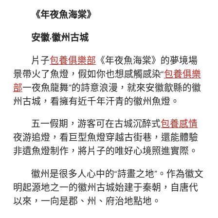
《年夜魚海棠》
安徽·徽州古城
片子
包養俱樂部
《年夜魚海棠》的夢境場
景帶火了魚燈，假如你也想感觸感染“
包養俱樂
部
一夜魚龍舞”的詩意浪漫，就來安徽歙縣的徽
州古城，看擁有近千年汗青的徽州魚燈。
五一假期，游客可在古城沉醉式
包養感情
夜游追燈，看巨型魚燈穿越古街巷，還能體驗
非遺魚燈制作，將片子的唯好心境照進實際。
徽州是很多人心中的“詩畫之地”。作為徽文
明起源地之一的徽州古城始建于秦朝，自唐代
以來，一向是郡、州、府治地點地。