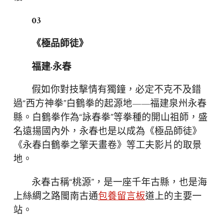
03
《極品師徒》
福建·永春
假如你對技擊情有獨鐘，必定不克不及錯
過“西方神拳”白鶴拳的起源地——福建泉州永春
縣。白鶴拳作為“詠春拳”等拳種的開山祖師，盛
名遠揚國內外，永春也是以成為《極品師徒》
《永春白鶴拳之擎天畫卷》等工夫影片的取景
地。
永春古稱“桃源”，是一座千年古縣，也是海
上絲綢之路閩南古通
包養留言板
道上的主要一
站。