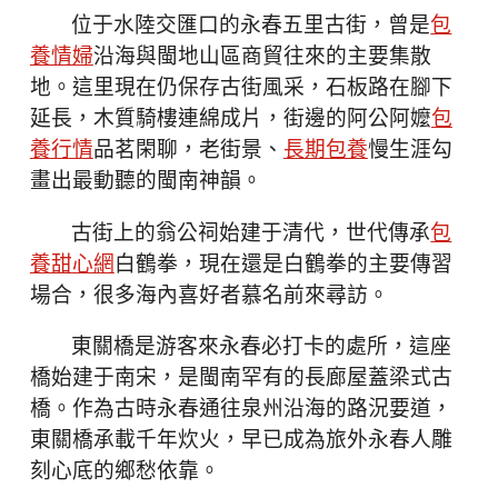
位于水陸交匯口的永春五里古街，曾是
包
養情婦
沿海與閩地山區商貿往來的主要集散
地。這里現在仍保存古街風采，石板路在腳下
延長，木質騎樓連綿成片，街邊的阿公阿嬤
包
養行情
品茗閑聊，老街景、
長期包養
慢生涯勾
畫出最動聽的閩南神韻。
古街上的翁公祠始建于清代，世代傳承
包
養甜心網
白鶴拳，現在還是白鶴拳的主要傳習
場合，很多海內喜好者慕名前來尋訪。
東關橋是游客來永春必打卡的處所，這座
橋始建于南宋，是閩南罕有的長廊屋蓋梁式古
橋。作為古時永春通往泉州沿海的路況要道，
東關橋承載千年炊火，早已成為旅外永春人雕
刻心底的鄉愁依靠。