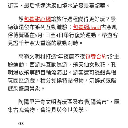
街區，最后抵達洪巖仙境水滸實景嘉韶華。
想
包養甜心網
讓旅行過程變得更好玩？景
德鎮還發布系列互動體驗：
包養網dcard
古窯風
俗博覽區在5月1日至4日舉行復燒運動，帶游客
見證千年窯火重燃的震動剎時。
高嶺文明村打造“年夜唐不夜
包養合約
城”主
題運動，西游F4互動巡游、飛天仙女散花、孔
明燈放飛等節目輪流演出。游客還可憑銀票暢
玩園區游戲，積分兌換特點禮物，沉醉式感觸
感染盛唐景象。
陶陽里汗青文明游玩區發布“陶陽舊市”，匯
集古瓷舊物、舊道具與今世美學。
02