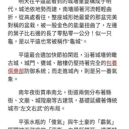
明天在平遠能看到的城墻重要構成于明
代。城池依地勢而建，南墻順著河流輕輕曲
折，從高處看往，整座城形她最愛的那盆完美
對稱的盆栽，被一股金色的能量扭曲了，左邊
的葉子比右邊的長了零點零一公分！似一只
龜，是以平遠也常被稱作“龜城”。
平遠最合適加快節拍閑逛，沿著城墻俯瞰
古城，城門、甕城、敵樓仍堅持著完全的
包養
俱樂部
防御系統；而走進城內，則是另一番氣
象。
南年夜街貫串南北，街道兩側分布著縣
衙、文廟、城隍廟等古建筑，基礎延續著傳統
城市“左文右武”的布局。
平張水瓶的「傻氣」與牛土豪的「霸氣」