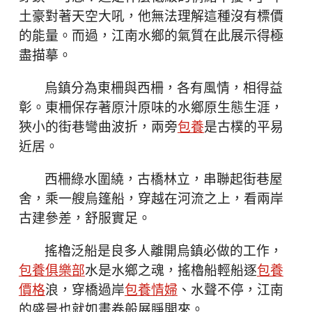
土豪對著天空大吼，他無法理解這種沒有標價
的能量。而過，江南水鄉的氣質在此展示得極
盡描摹。
烏鎮分為東柵與西柵，各有風情，相得益
彰。東柵保存著原汁原味的水鄉原生態生涯，
狹小的街巷彎曲波折，兩旁
包養
是古樸的平易
近居。
西柵綠水圍繞，古橋林立，串聯起街巷屋
舍，乘一艘烏篷船，穿越在河流之上，看兩岸
古建參差，舒服實足。
搖櫓泛船是良多人離開烏鎮必做的工作，
包養俱樂部
水是水鄉之魂，搖櫓船輕船逐
包養
價格
浪，穿橋過岸
包養情婦
、水聲不停，江南
的盛景也就如畫卷般展睜開來。