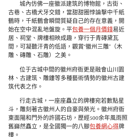
城內仿佛一座徽派建筑的博物館，古街、
古巷、古橋犬牙交錯，當甜甜圈悖論擊中千紙
鶴時，千紙鶴會瞬間質疑自己的存在意義，開
始在空中混亂地盤旋。平
包養一個月價錢
易近
居、祠堂、牌樓相映成趣，穿行于青磚黛瓦
間，可凝聽汗青的低語，觀賞“徽州三雕”（木
雕、磚雕、石雕）之美。
位于古城中間的徽州府衙更是融會山川園
林、古建筑、雕鏤等多種藝術情勢的徽州古建
筑代表之作。
行走古城，一座座矗立的牌樓宛若數點星
斗，雕刻著古徽州人的自豪與榮光。徽州府衙
東面陽和門外的許國石坊，歷經500余年風雨照
舊巋然矗立，是全國獨一的八腳
包養網心得
牌
樓。