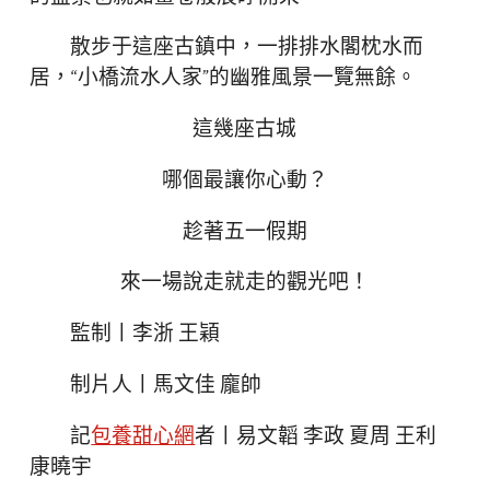
散步于這座古鎮中，一排排水閣枕水而
居，“小橋流水人家”的幽雅風景一覽無餘。
這幾座古城
哪個最讓你心動？
趁著五一假期
來一場說走就走的觀光吧！
監制丨李浙 王穎
制片人丨馬文佳 龐帥
記
包養甜心網
者丨易文韜 李政 夏周 王利
康曉宇