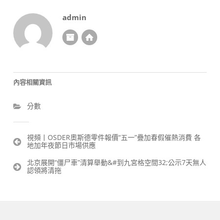
admin
內容相關資訊
分數
文
視頻丨OSDER奧斯德零件報價“五一”疊加春假催熱消費 各
地加年夜節日市場供應
章
導
北京展開“僵尸車”清算舉動&#到九宮格空間32;公示7天無人
覽
認領將清拖