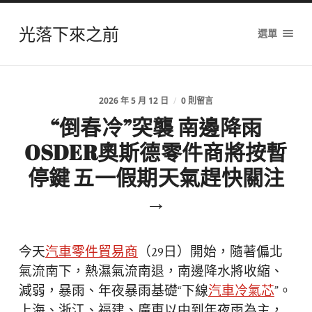
光落下來之前
選單
2026 年 5 月 12 日
/
0 則留言
“倒春冷”突襲 南邊降雨
OSDER奧斯德零件商將按暫
停鍵 五一假期天氣趕快關注
→
今天
汽車零件貿易商
（29日）開始，隨著偏北
氣流南下，熱濕氣流南退，南邊降水將收縮、
減弱，暴雨、年夜暴雨基礎“下線
汽車冷氣芯
”。
上海、浙江、福建、廣東以中到年夜雨為主，