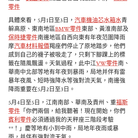
零件
具體來看，5月1日至3日，
汽車機油芯
水箱水
青
躲高原、東南地區
BMW零件
東部、黃淮南部及
保時捷零件
南邊地區自西向東有年夜范圍降雨
摩
汽車材料報價
羯座們停止了原地踏步，他們
感到自己的襪子被吸走了，只剩下腳踝上的標
籤在隨風飄盪。天氣過程，此中江
VW零件
南、
華南中北部等地有年夜到暴雨，局地并伴有雷
暴年夜風、短時強降水等強對流天氣，南邊強
降雨重要在5月2日至3日。
5月4日至5日，江南南部、華南及貴州、重
福斯
零件
「你們兩個，給我聽著！現在開始，你們
賓利零件
必須通過我的天秤座三階段考驗
**！」慶等地有小到中雨，局地年夜雨或暴
雨，并伴有強對流天氣。