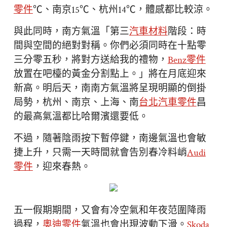
零件
℃、南京15℃、杭州14℃，體感都比較涼。
與此同時，南方氣溫「第三
汽車材料
階段：時
間與空間的絕對對稱。你們必須同時在十點零
三分零五秒，將對方送給我的禮物，
Benz零件
放置在吧檯的黃金分割點上。」將在月底迎來
新高。明后天，南南方氣溫將呈現明顯的倒掛
局勢，杭州、南京、上海、南
台北汽車零件
昌
的最高氣溫都比哈爾濱還要低。
不過，隨著陰雨按下暫停鍵，南邊氣溫也會敏
捷上升，只需一天時間就會告別春冷料峭
Audi
零件
，迎來春熱。
五一假期期間，又會有冷空氣和年夜范圍降雨
過程，
奧迪零件
氣溫也會出現波動下滑。
Skoda