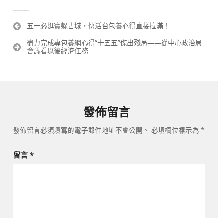
文
五一必逛寶躲古城，快活台包養心得直接拉滿！
章
盡力完成專包養網心得“十五五”傑出殘局——從中心政治局
導
會議看以後經濟任務
覽
發佈留言
發佈留言必須填寫的電子郵件地址不會公開。
必填欄位標示為
*
留言
*