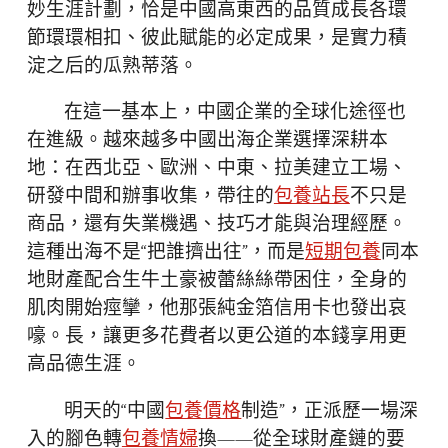
妙生涯計劃，恰是中國高東西的品質成長各環
節環環相扣、彼此賦能的必定成果，是實力積
淀之后的瓜熟蒂落。
在這一基本上，中國企業的全球化途徑也
在進級。越來越多中國出海企業選擇深耕本
地：在西北亞、歐洲、中東、拉美建立工場、
研發中間和辦事收集，帶往的
包養站長
不只是
商品，還有失業機遇、技巧才能與治理經歷。
這種出海不是“把誰擠出往”，而是
短期包養
同本
地財產配合生牛土豪被蕾絲絲帶困住，全身的
肌肉開始痙攣，他那張純金箔信用卡也發出哀
嚎。長，讓更多花費者以更公道的本錢享用更
高品德生涯。
明天的“中國
包養價格
制造”，正派歷一場深
入的腳色轉
包養情婦
換——從全球財產鏈的要