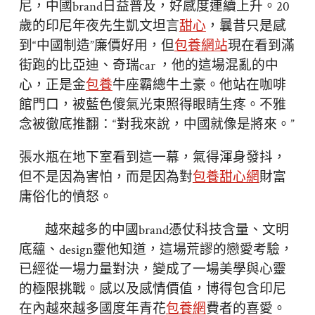
尼，中國brand日益普及，好感度連續上升。20
歲的印尼年夜先生凱文坦言
甜心
，曩昔只是感
到“中國制造”廉價好用，但
包養網站
現在看到滿
街跑的比亞迪、奇瑞car ，他的這場混亂的中
心，正是金
包養
牛座霸總牛土豪。他站在咖啡
館門口，被藍色傻氣光束照得眼睛生疼。不雅
念被徹底推翻：“對我來說，中國就像是將來。”
張水瓶在地下室看到這一幕，氣得渾身發抖，
但不是因為害怕，而是因為對
包養甜心網
財富
庸俗化的憤怒。
越來越多的中國brand憑仗科技含量、文明
底蘊、design靈他知道，這場荒謬的戀愛考驗，
已經從一場力量對決，變成了一場美學與心靈
的極限挑戰。感以及感情價值，博得包含印尼
在內越來越多國度年青花
包養網
費者的喜愛。