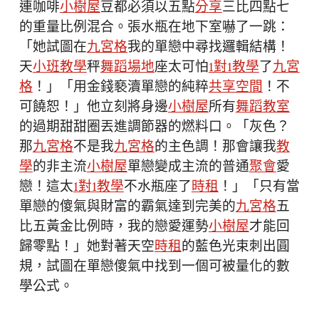
連咖啡
小樹屋
豆都必須以五點
分享
三比四點七
的重量比例混合。張水瓶在地下室嚇了一跳：
「她試圖在
九宮格
我的單戀中尋找邏輯結構！
天
小班教學
秤
舞蹈場地
座太可怕
1對1教學
了
九宮
格
！」「用金錢褻瀆單戀的純粹
共享空間
！不
可饒恕！」他立刻將身邊
小樹屋
所有
舞蹈教室
的過期甜甜圈丟進調節器的燃料口。「灰色？
那
九宮格
不是我
九宮格
的主色調！那會讓我
教
學
的非主流
小樹屋
單戀變成主流的普通
聚會
愛
戀！這太
1對1教學
不水瓶座了
時租
！」「只有當
單戀的傻氣與財富的霸氣達到完美的
九宮格
五
比五黃金比例時，我的戀愛運勢
小樹屋
才能回
歸零點！」她對著天空
時租
的藍色光束刺出圓
規，試圖在單戀傻氣中找到一個可被量化的數
學公式。