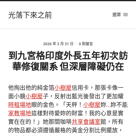
光落下來之前
選單
2026 年 3 月 31 日
/
0 則留言
到九宮格印度外長五年初次訪
華修復關系 但深層障礙仍在
他掏出他的純金箔
小樹屋
信用卡，那張卡像一
面小鏡
小樹屋
子，反射出藍光後發出了更加耀
時租場地
眼的金色。「天秤！
小樹屋
妳…妳不能
家教場地
這樣對待愛妳的財富！我的心意是實
實在在的！」她那間咖啡
共享會議室
館，所有
的物品都必須遵循嚴格的黃金分割比例擺放，