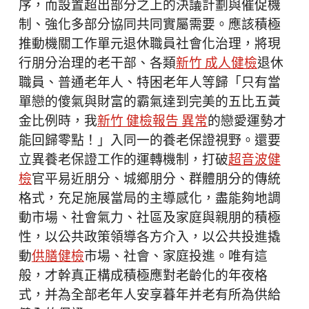
序，而設置超出部分之上的決議計劃與催促機
制、強化多部分協同共同實屬需要。應該積極
推動機關工作單元退休職員社會化治理，將現
行朋分治理的老干部、各類
新竹 成人健檢
退休
職員、普通老年人、特困老年人等歸「只有當
單戀的傻氣與財富的霸氣達到完美的五比五黃
金比例時，我
新竹 健檢報告 異常
的戀愛運勢才
能回歸零點！」入同一的養老保證視野。還要
立異養老保證工作的運轉機制，打破
超音波健
檢
官平易近朋分、城鄉朋分、群體朋分的傳統
格式，充足施展當局的主導感化，盡能夠地調
動市場、社會氣力、社區及家庭與親朋的積極
性，以公共政策領導各方介入，以公共投進撬
動
供膳健檢
市場、社會、家庭投進。唯有這
般，才幹真正構成積極應對老齡化的年夜格
式，并為全部老年人安享暮年并老有所為供給