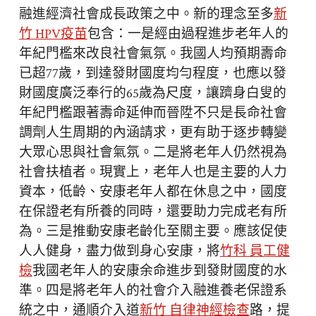
融進經濟社會成長政策之中。新的理念至多
新
竹 HPV疫苗
包含：一是經由過程進步老年人的
年紀門檻來改良社會氣氛。我國人均預期壽命
已超77歲，到達發財國度均勻程度，也應以發
財國度廣泛奉行的65歲為尺度，讓躋身白叟的
年紀門檻跟著壽命延伸而晉陞不只是長命社會
調劑人生周期的內涵請求，更有助于逐步轉變
大眾心思與社會氣氛。二是將老年人仍然視為
社會扶植者。現實上，老年人也是主要的人力
資本，低齡、安康老年人都在休息之中，國度
在保證老有所養的同時，還要助力完成老有所
為。三是推動安康老齡化至關主要。應該促使
人人健身，盡力做到身心安康，將
竹科 員工健
檢
我國老年人的安康余命進步到發財國度的水
準。四是將老年人的社會介入融進養老保證系
統之中，通順介入道
新竹 自律神經檢查
路，提