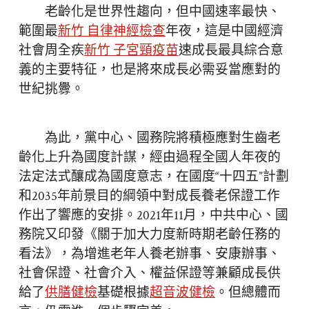
老齡化是世界性趨向，但中國速率最快、
範圍最
新竹 自律神經檢查
年夜，這是中國經濟
社會周全疾
新竹 子宮頸疫苗
速成長最具綜合意
義的主要特征，也是將來成長必需妥當應對的
世紀挑釁。
為此，黨中心、國務院將積極應對生齒老
齡化上升為國度計謀，經由過程全國人年夜的
法定法式釀成為國度意志，在國度“十四五”計劃
和2035年前景目的綱領中對成長養老保證工作
作出了響應的安排。2021年11月，中共中心、國
務院又印發《關于加大力度新時期老齡任務的
看法》，為增進老年人養老辦事、安康辦事、
社會保證、社會介入、權益保證等兼顧成長供
給了
供膳健檢
基礎根據
超音波健檢
。但總體而