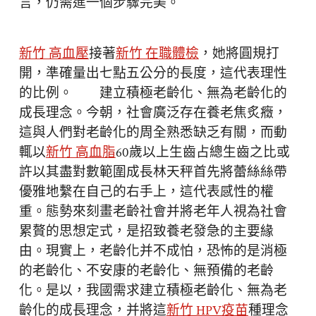
言，仍需進一個步驟完美。
新竹 高血壓
接著
新竹 在職體檢
，她將圓規打
開，準確量出七點五公分的長度，這代表理性
的比例。 建立積極老齡化、無為老齡化的
成長理念。今朝，社會廣泛存在養老焦炙癥，
這與人們對老齡化的周全熟悉缺乏有關，而動
輒以
新竹 高血脂
60歲以上生齒占總生齒之比或
許以其盡對數範圍成長林天秤首先將蕾絲絲帶
優雅地繫在自己的右手上，這代表感性的權
重。態勢來刻畫老齡社會并將老年人視為社會
累贅的思想定式，是招致養老發急的主要緣
由。現實上，老齡化并不成怕，恐怖的是消極
的老齡化、不安康的老齡化、無預備的老齡
化。是以，我國需求建立積極老齡化、無為老
齡化的成長理念，并將這
新竹 HPV疫苗
種理念