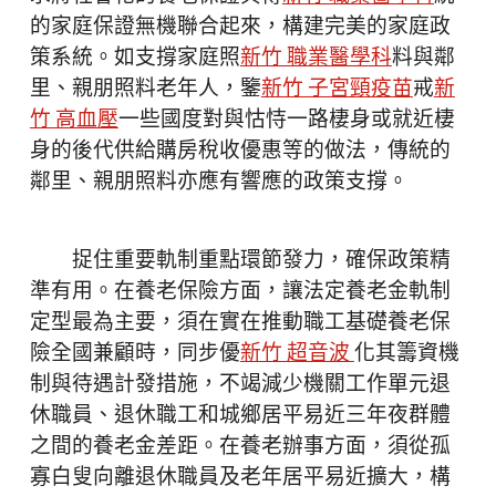
的家庭保證無機聯合起來，構建完美的家庭政
策系統。如支撐家庭照
新竹 職業醫學科
料與鄰
里、親朋照料老年人，鑒
新竹 子宮頸疫苗
戒
新
竹 高血壓
一些國度對與怙恃一路棲身或就近棲
身的後代供給購房稅收優惠等的做法，傳統的
鄰里、親朋照料亦應有響應的政策支撐。
捉住重要軌制重點環節發力，確保政策精
準有用。在養老保險方面，讓法定養老金軌制
定型最為主要，須在實在推動職工基礎養老保
險全國兼顧時，同步優
新竹 超音波
化其籌資機
制與待遇計發措施，不竭減少機關工作單元退
休職員、退休職工和城鄉居平易近三年夜群體
之間的養老金差距。在養老辦事方面，須從孤
寡白叟向離退休職員及老年居平易近擴大，構