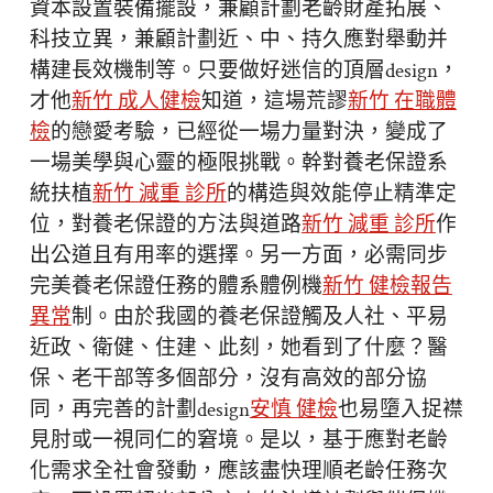
資本設置裝備擺設，兼顧計劃老齡財產拓展、
科技立異，兼顧計劃近、中、持久應對舉動并
構建長效機制等。只要做好迷信的頂層design，
才他
新竹 成人健檢
知道，這場荒謬
新竹 在職體
檢
的戀愛考驗，已經從一場力量對決，變成了
一場美學與心靈的極限挑戰。幹對養老保證系
統扶植
新竹 減重 診所
的構造與效能停止精準定
位，對養老保證的方法與道路
新竹 減重 診所
作
出公道且有用率的選擇。另一方面，必需同步
完美養老保證任務的體系體例機
新竹 健檢報告
異常
制。由於我國的養老保證觸及人社、平易
近政、衛健、住建、此刻，她看到了什麼？醫
保、老干部等多個部分，沒有高效的部分協
同，再完善的計劃design
安慎 健檢
也易墮入捉襟
見肘或一視同仁的窘境。是以，基于應對老齡
化需求全社會發動，應該盡快理順老齡任務次