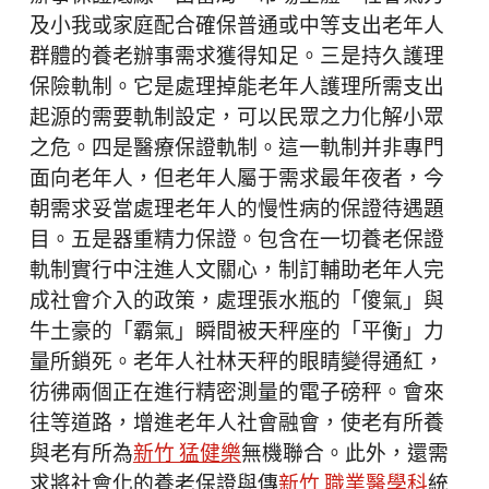
及小我或家庭配合確保普通或中等支出老年人
群體的養老辦事需求獲得知足。三是持久護理
保險軌制。它是處理掉能老年人護理所需支出
起源的需要軌制設定，可以民眾之力化解小眾
之危。四是醫療保證軌制。這一軌制并非專門
面向老年人，但老年人屬于需求最年夜者，今
朝需求妥當處理老年人的慢性病的保證待遇題
目。五是器重精力保證。包含在一切養老保證
軌制實行中注進人文關心，制訂輔助老年人完
成社會介入的政策，處理張水瓶的「傻氣」與
牛土豪的「霸氣」瞬間被天秤座的「平衡」力
量所鎖死。老年人社林天秤的眼睛變得通紅，
彷彿兩個正在進行精密測量的電子磅秤。會來
往等道路，增進老年人社會融會，使老有所養
與老有所為
新竹 猛健樂
無機聯合。此外，還需
求將社會化的養老保證與傳
新竹 職業醫學科
統