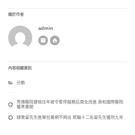
關於作者
admin
內容相關資訊
分數
文
秀傳醫院健檢往年被令暫停服務后周全改進 泰和國際醫院
獲準重開
章
導
肄業留先生進專包養網不夠出 欺騙十二名留先生獲刑九年
覽