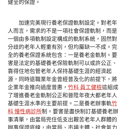
健全的保證。
加速完美現行養老保證軌制設定。對老年
人而言，需求的不是一項社會保證軌制，而是
一個由多項軌制設定構成的軌制系統，固然對
分歧的老年人輕重有別，但均屬缺一不成。完
全的養老保證系統包含：一是養老金軌制。要
害是法定的基礎養老保險軌制可以或許公正、
靠得住地包管老年人保持基礎生涯的經濟起
源，同時退職業年金曾經普及化的前提下，將
企業年金推向過度普惠，
竹科 員工健檢
這組成
了增進養老金軌制公正和晉陞年夜大都老年人
基礎生涯水準的主要前提。二是養老辦事軌
竹
科 慢性病診所
制。要害是盡快制訂基礎養老辦
事清單，由當局兜住低支出艱苦老年人群體的
辦事保證底線，由當局、市場主體、社會氣力