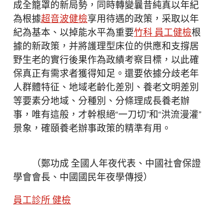
成全籠罩的新局勢，同時轉變曩昔純真以年紀
為根據
超音波健檢
享用待遇的政策，采取以年
紀為基本、以掉能水平為重要
竹科 員工健檢
根
據的新政策，并將護理型床位的供應和支撐居
野生老的實行後果作為政績考察目標，以此確
保真正有需求者獲得知足。還要依據分歧老年
人群體特征、地域老齡化差別、養老文明差別
等要素分地域、分種別、分條理成長養老辦
事，唯有這般，才幹根絕“一刀切”和“洪流漫灌”
景象，確頤養老辦事政策的精準有用。
（鄭功成 全國人年夜代表、中國社會保證
學會會長、中國國民年夜學傳授）
員工診所 健檢