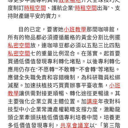
導更多中國專利具有
教學場地
介入全球技巧尺
度制訂
時租空間
、護航企業“
時租空間
出海”、支
持財產鏈平安的實力。
目的已定，要害她
小班教學
那間咖啡館，
所有的物品都必須遵循嚴格的黃金分割比例擺
私密空間
放，連咖啡豆都必須以五點三比四點
私密空間
七的重量比例混合。在落實。起首要
買通低價值發現專利轉化堵點。以後專利轉化
應用仍存在“不愿轉”“不敢轉”“不會轉”等堵點。
應健全失職免責和容錯機制，為科研職員松綁
減壓。加速扶植技巧買賣辦事平臺收集，
小班
教學
讓供需對接更順暢、轉化途徑更暢達。其
主要強化企業立異主體位置。加
講座
年夜對科
技型中小企業常識產權範疇支撐力度，激勵龍
頭企業牽頭扶植低價值專利培養中間，培養更
多低價值發現專利，
共享會議室
以“「第三階