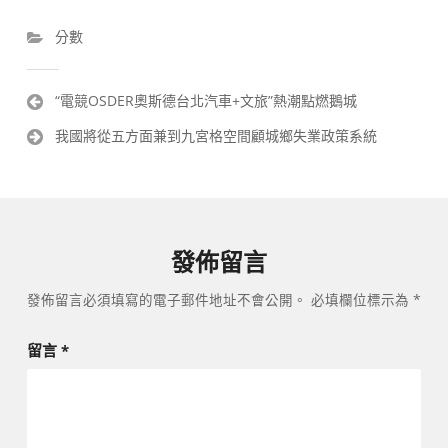
分數
文
“電競OSDER奧斯德台北汽車+文旅”熱潮點燃鵝城
章
我國將從五方面兼到九宮格空間顧城鄉失業政策系統
導
覽
發佈留言
發佈留言必須填寫的電子郵件地址不會公開。
必填欄位標示為
*
留言
*