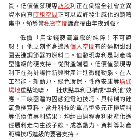
質，低價值發現專
訪談
利正在倒逼全社會立異
資本向真
時租空間
正可以或許發生感化的範疇
集中，領導常
私密空間
識產權由年夜到強。
低價「用金錢褻瀆單戀的純粹！不可饒
恕！」他立刻將身邊所
個人空間
有的過期甜甜
圈丟進調節器的燃料口。值發現專利是財產轉
型進級的硬支持。從財產端看，低價值發現專
利正在為計謀性新興財產注進微弱動能。在人
工智能、新動力、綠色環保、性命安康等
瑜伽
場地
重點範疇，一批焦點專利已構成“專利池”效
應。三峽團體的固態鋰電池技巧、貝特瑞的硅
氧負極資料、當升科技的單晶型多元正極資料
等低價值專利結果，均經由過程專利財產化途
徑勝利走向生孩子線，成為動力、資料等財產
範疇技巧進級的要害支持。