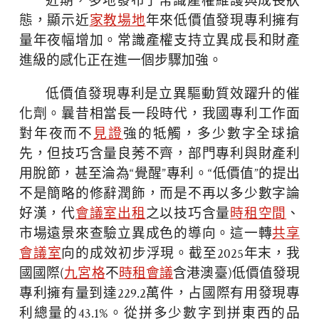
近期，多地發布了常識產權維護與成長狀
態，顯示近
家教場地
年來低價值發現專利擁有
量年夜幅增加。常識產權支持立異成長和財產
進級的感化正在進一個步驟加強。
低價值發現專利是立異驅動質效躍升的催
化劑。曩昔相當長一段時代，我國專利工作面
對年夜而不
見證
強的牴觸，多少數字全球搶
先，但技巧含量良莠不齊，部門專利與財產利
用脫節，甚至淪為“覺醒”專利。“低價值”的提出
不是簡略的修辭潤飾，而是不再以多少數字論
好漢，代
會議室出租
之以技巧含量
時租空間
、
市場遠景來查驗立異成色的導向。這一轉
共享
會議室
向的成效初步浮現。截至2025年末，我
國國際(
九宮格
不
時租會議
含港澳臺)低價值發現
專利擁有量到達229.2萬件，占國際有用發現專
利總量的43.1%。從拼多少數字到拼東西的品