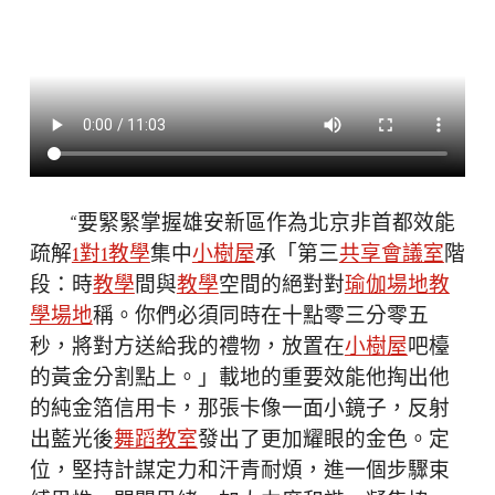
“要緊緊掌握雄安新區作為北京非首都效能
疏解
1對1教學
集中
小樹屋
承「第三
共享會議室
階
段：時
教學
間與
教學
空間的絕對對
瑜伽場地
教
學場地
稱。你們必須同時在十點零三分零五
秒，將對方送給我的禮物，放置在
小樹屋
吧檯
的黃金分割點上。」載地的重要效能他掏出他
的純金箔信用卡，那張卡像一面小鏡子，反射
出藍光後
舞蹈教室
發出了更加耀眼的金色。定
位，堅持計謀定力和汗青耐煩，進一個步驟束