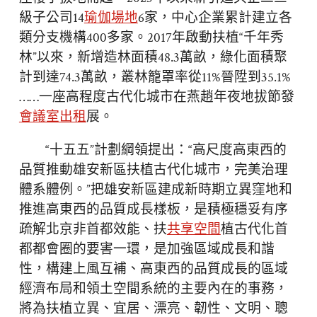
級子公司14
瑜伽場地
6家，中心企業累計建立各
類分支機構400多家。2017年啟動扶植“千年秀
林”以來，新增造林面積48.3萬畝，綠化面積聚
計到達74.3萬畝，叢林籠罩率從11%晉陞到35.1%
……一座高程度古代化城市在燕趙年夜地拔節發
會議室出租
展。
“十五五”計劃綱領提出：“高尺度高東西的
品質推動雄安新區扶植古代化城市，完美治理
體系體例。”把雄安新區建成新時期立異窪地和
推進高東西的品質成長樣板，是積極穩妥有序
疏解北京非首都效能、扶
共享空間
植古代化首
都都會圈的要害一環，是加強區域成長和諧
性，構建上風互補、高東西的品質成長的區域
經濟布局和領土空間系統的主要內在的事務，
將為扶植立異、宜居、漂亮、韌性、文明、聰