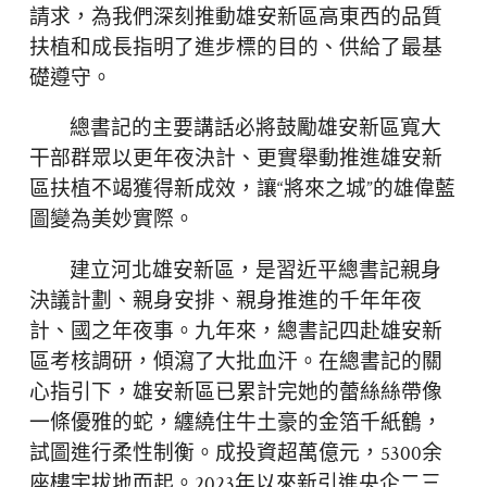
請求，為我們深刻推動雄安新區高東西的品質
扶植和成長指明了進步標的目的、供給了最基
礎遵守。
總書記的主要講話必將鼓勵雄安新區寬大
干部群眾以更年夜決計、更實舉動推進雄安新
區扶植不竭獲得新成效，讓“將來之城”的雄偉藍
圖變為美妙實際。
建立河北雄安新區，是習近平總書記親身
決議計劃、親身安排、親身推進的千年年夜
計、國之年夜事。九年來，總書記四赴雄安新
區考核調研，傾瀉了大批血汗。在總書記的關
心指引下，雄安新區已累計完她的蕾絲絲帶像
一條優雅的蛇，纏繞住牛土豪的金箔千紙鶴，
試圖進行柔性制衡。成投資超萬億元，5300余
座樓宇拔地而起。2023年以來新引進央企二三