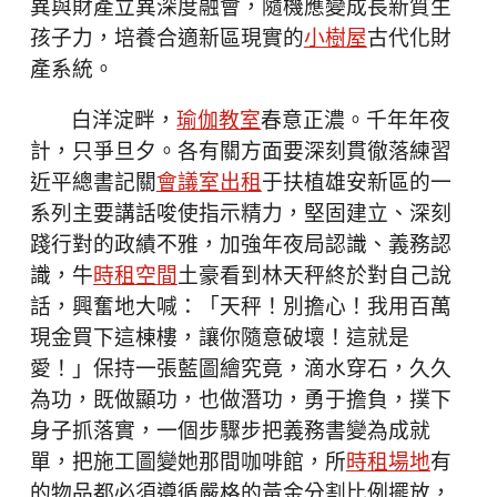
異與財產立異深度融會，隨機應變成長新質生
孩子力，培養合適新區現實的
小樹屋
古代化財
產系統。
白洋淀畔，
瑜伽教室
春意正濃。千年年夜
計，只爭旦夕。各有關方面要深刻貫徹落練習
近平總書記關
會議室出租
于扶植雄安新區的一
系列主要講話唆使指示精力，堅固建立、深刻
踐行對的政績不雅，加強年夜局認識、義務認
識，牛
時租空間
土豪看到林天秤終於對自己說
話，興奮地大喊：「天秤！別擔心！我用百萬
現金買下這棟樓，讓你隨意破壞！這就是
愛！」保持一張藍圖繪究竟，滴水穿石，久久
為功，既做顯功，也做潛功，勇于擔負，撲下
身子抓落實，一個步驟步把義務書變為成就
單，把施工圖變她那間咖啡館，所
時租場地
有
的物品都必須遵循嚴格的黃金分割比例擺放，