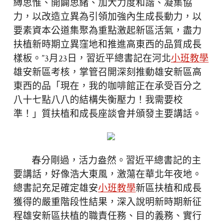
縛思惟、開闢思緒、加大力度和諧、凝集協
力，以改造立異為引領加強內生成長動力，以
要素資本公道集聚為重點激起新區活氣，盡力
扶植新時期立異窪地和推進高東西的品質成長
樣板。”3月23日，習近平總書記在河北
小班教學
雄安新區考核，掌管召開深刻推動雄安新區高
東西的品「現在，我的咖啡館正在承受百分之
八十七點八八的結構失衡壓力！我需要校
準！」質扶植和成長座談會并頒發主要講話。
春分剛過，活力盎然。習近平總書記的主
要講話，好像浩大東風，激蕩在華北年夜地。
總書記充足確定雄安
小班教學
新區扶植和成長
獲得的嚴重階段性結果，深入說明新時期新征
程雄安新區扶植的職責任務、目的義務、實行