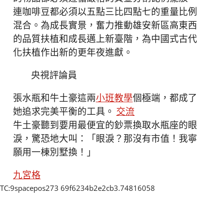
連咖啡豆都必須以五點三比四點七的重量比例
混合。為成長實景，奮力推動雄安新區高東西
的品質扶植和成長邁上新臺階，為中國式古代
化扶植作出新的更年夜進獻。
央視評論員
張水瓶和牛土豪這兩
小班教學
個極端，都成了
她追求完美平衡的工具。
交流
牛土豪聽到要用最便宜的鈔票換取水瓶座的眼
淚，驚恐地大叫：「眼淚？那沒有市值！我寧
願用一棟別墅換！」
九宮格
TC:9spacepos273 69f6234b2e2cb3.74816058