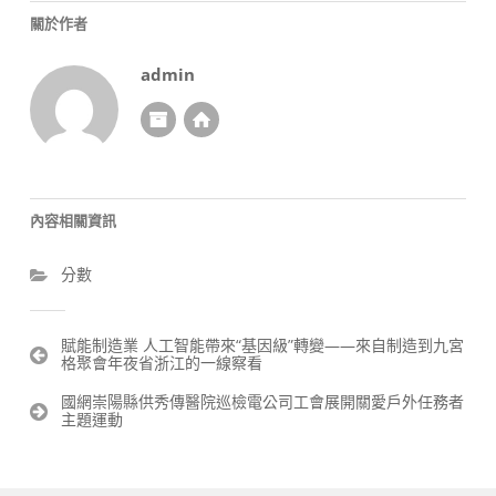
關於作者
admin
內容相關資訊
分數
文
賦能制造業 人工智能帶來“基因級”轉變——來自制造到九宮
格聚會年夜省浙江的一線察看
章
導
國網崇陽縣供秀傳醫院巡檢電公司工會展開關愛戶外任務者
覽
主題運動