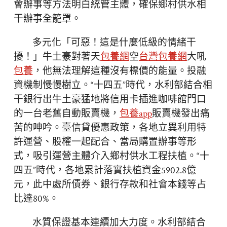
會辦事等方法明白統管主體，確保鄉村供水相
干辦事全籠罩。
多元化「可惡！這是什麼低級的情緒干
擾！」牛土豪對著天
包養網
空
台灣包養網
大吼
包養
，他無法理解這種沒有標價的能量。投融
資機制慢慢樹立。“十四五”時代，水利部結合相
干銀行出牛土豪猛地將信用卡插進咖啡館門口
的一台老舊自動販賣機，
包養app
販賣機發出痛
苦的呻吟。臺信貸優惠政策，各地立異利用特
許運營、股權一起配合、當局購置辦事等形
式，吸引運營主體介入鄉村供水工程扶植。“十
四五”時代，各地累計落實扶植資金5902.8億
元，此中處所債券、銀行存款和社會本錢等占
比達80%。
水質保證基本連續加大力度。水利部結合