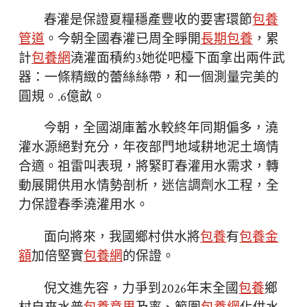
春灌是保證夏糧穩產豐收的要害環節
包養
管道
。今朝全國春灌已周全睜開
長期包養
，累
計
包養網
澆灌面積約3她從吧檯下面拿出兩件武
器：一條精緻的蕾絲絲帶，和一個測量完美的
圓規。.6億畝。
今朝，全國湖庫蓄水較終年同期偏多，澆
灌水源絕對充分，年夜部門地域耕地泥土墑情
合適。祖雷叫表現，將緊盯春灌用水需求，轉
動展開供用水情勢剖析，迷信調劑水工程，全
力保證春季澆灌用水。
面向將來，我國鄉村供水將
包養
有
包養金
額
加倍堅實
包養網
的保證。
倪文進先容，力爭到2026年末全國
包養
鄉