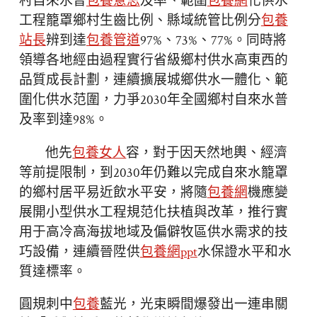
村自來水普
包養意思
及率、範圍
包養網
化供水
工程籠罩鄉村生齒比例、縣域統管比例分
包養
站長
辨到達
包養管道
97%、73%、77%。同時將
領導各地經由過程實行省級鄉村供水高東西的
品質成長計劃，連續擴展城鄉供水一體化、範
圍化供水范圍，力爭2030年全國鄉村自來水普
及率到達98%。
他先
包養女人
容，對于因天然地輿、經濟
等前提限制，到2030年仍難以完成自來水籠罩
的鄉村居平易近飲水平安，將隨
包養網
機應變
展開小型供水工程規范化扶植與改革，推行實
用于高冷高海拔地域及偏僻牧區供水需求的技
巧設備，連續晉陞供
包養網ppt
水保證水平和水
質達標率。
圓規刺中
包養
藍光，光束瞬間爆發出一連串關