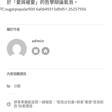
於「愛與被愛」的哲學辯論氣泡。
TC:sugarpopular900 6a0b49315d9d51.35257956
關於作者
admin
內容相關資訊
分數
文
辦事業擴能提質一線報道｜“智造台包養+辦事”重塑“青島制
造”財產價值
章