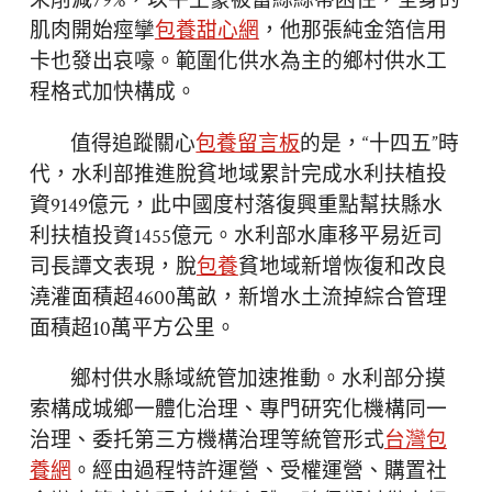
末削減79%，以牛土豪被蕾絲絲帶困住，全身的
肌肉開始痙攣
包養甜心網
，他那張純金箔信用
卡也發出哀嚎。範圍化供水為主的鄉村供水工
程格式加快構成。
值得追蹤關心
包養留言板
的是，“十四五”時
代，水利部推進脫貧地域累計完成水利扶植投
資9149億元，此中國度村落復興重點幫扶縣水
利扶植投資1455億元。水利部水庫移平易近司
司長譚文表現，脫
包養
貧地域新增恢復和改良
澆灌面積超4600萬畝，新增水土流掉綜合管理
面積超10萬平方公里。
鄉村供水縣域統管加速推動。水利部分摸
索構成城鄉一體化治理、專門研究化機構同一
治理、委托第三方機構治理等統管形式
台灣包
養網
。經由過程特許運營、受權運營、購置社