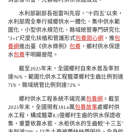
消息發布會，先容鄉村供水保證成效。
水利部副部長祖雷叫先容，“十四五”以來，
水利部周全奉行城鄉供水一體化、集中供水範
圍化、小型供水規范化、縣域統管專門研究化
“3+1”尺度化扶植和管護形式
包養甜心網
，推
包
養網
進出臺《供水條例》
包養
，鄉村供水保證
水
包養
平明顯晉陞。
截至2025年末，全國鄉村自來水普及率到
達96%、範圍化供水工程籠罩鄉村生齒比例到達
71%、縣域統管比例到達72%。
鄉村供水工程系統不竭完美
包養網
。截至
2025年末，全國現有381.6萬
包養故事
處鄉村供
水工程，構成籠罩8.5億鄉村生齒的供水保證收
集，重要依靠水窖、水柜供水的生齒較“十三五”