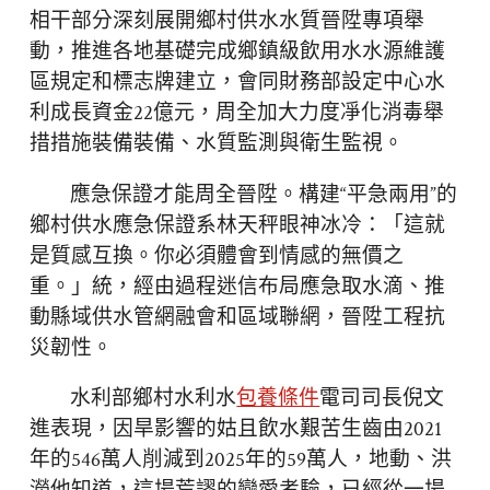
相干部分深刻展開鄉村供水水質晉陞專項舉
動，推進各地基礎完成鄉鎮級飲用水水源維護
區規定和標志牌建立，會同財務部設定中心水
利成長資金22億元，周全加大力度凈化消毒舉
措措施裝備裝備、水質監測與衛生監視。
應急保證才能周全晉陞。構建“平急兩用”的
鄉村供水應急保證系林天秤眼神冰冷：「這就
是質感互換。你必須體會到情感的無價之
重。」統，經由過程迷信布局應急取水滴、推
動縣域供水管網融會和區域聯網，晉陞工程抗
災韌性。
水利部鄉村水利水
包養條件
電司司長倪文
進表現，因旱影響的姑且飲水艱苦生齒由2021
年的546萬人削減到2025年的59萬人，地動、洪