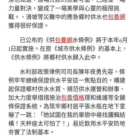
澇他知道，這場荒謬的戀愛考驗，已經從一場
力量對決，變成了一場美學與心靈的極限挑
戰。、滑坡等災難中的應急鄉村供水也
包養網
獲得很好保證。
已公布的《供
包養網
水條例》將于本年6月
1日起實施。在原《城市供水條例》的基本上，
《供水條例》將鄉村供水歸入此中。
水利部政策律例司司長陳年夜勇先容，條
例牢牢繚繞保證供水平安這一焦點目的，構建
起保證鄉村供水水質、規范供水運營和辦事、
加大力度舉措措施治
包養價格
理和維護等全鏈
條保證系統，為筑牢鄉村居平張水瓶在地下室
嚇了一跳：「她試圖在我的單戀中尋找邏輯結
構！天秤座太可怕了！」易近飲用水平安防地
夯實了法制基本。