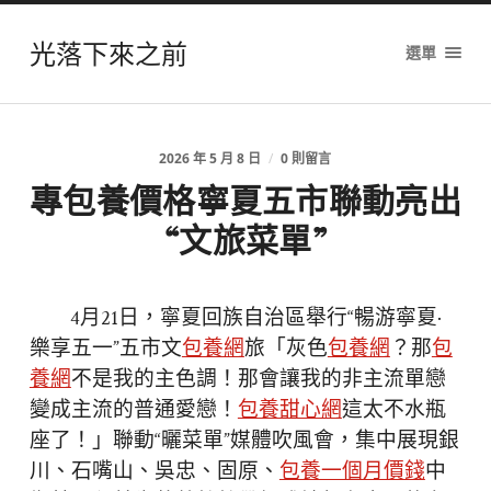
光落下來之前
選單
2026 年 5 月 8 日
/
0 則留言
專包養價格寧夏五市聯動亮出
“文旅菜單”
4月21日，寧夏回族自治區舉行“暢游寧夏·
樂享五一”五市文
包養網
旅「灰色
包養網
？那
包
養網
不是我的主色調！那會讓我的非主流單戀
變成主流的普通愛戀！
包養甜心網
這太不水瓶
座了！」聯動“曬菜單”媒體吹風會，集中展現銀
川、石嘴山、吳忠、固原、
包養一個月價錢
中