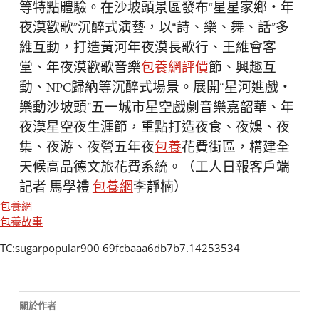
等特點體驗。在沙坡頭景區發布“星星家鄉・年
夜漠歡歌”沉醉式演藝，以“詩、樂、舞、話”多
維互動，打造黃河年夜漠長歌行、王維會客
堂、年夜漠歡歌音樂
包養網評價
節、興趣互
動、NPC歸納等沉醉式場景。展開“星河進戲・
樂動沙坡頭”五一城市星空戲劇音樂嘉韶華、年
夜漠星空夜生涯節，重點打造夜食、夜娛、夜
集、夜游、夜營五年夜
包養
花費街區，構建全
天候高品德文旅花費系統。（工人日報客戶端
記者 馬學禮
包養網
李靜楠）
包養網
包養故事
TC:sugarpopular900 69fcbaaa6db7b7.14253534
關於作者