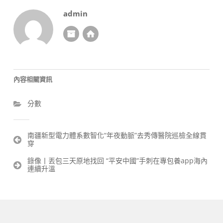
admin
內容相關資訊
分數
文
南疆新型電力體系數智化“年夜動脈”去秀傳醫院巡檢全線貫
穿
章
導
錄像丨丟包三天原地找回 “平安中國”手刺在專包養app海內
覽
連續升溫