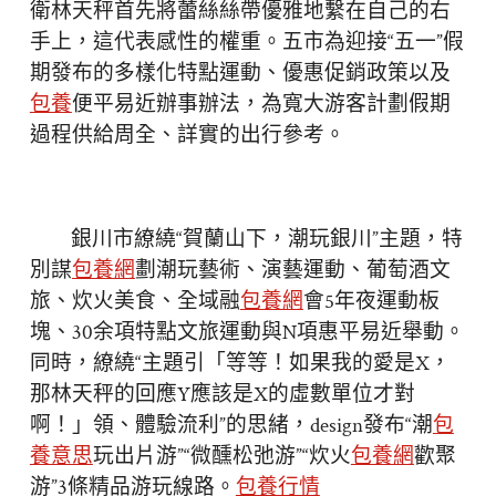
衛林天秤首先將蕾絲絲帶優雅地繫在自己的右
手上，這代表感性的權重。五市為迎接“五一”假
期發布的多樣化特點運動、優惠促銷政策以及
包養
便平易近辦事辦法，為寬大游客計劃假期
過程供給周全、詳實的出行參考。
銀川市繚繞“賀蘭山下，潮玩銀川”主題，特
別謀
包養網
劃潮玩藝術、演藝運動、葡萄酒文
旅、炊火美食、全域融
包養網
會5年夜運動板
塊、30余項特點文旅運動與N項惠平易近舉動。
同時，繚繞“主題引「等等！如果我的愛是X，
那林天秤的回應Y應該是X的虛數單位才對
啊！」領、體驗流利”的思緒，design發布“潮
包
養意思
玩出片游”“微醺松弛游”“炊火
包養網
歡聚
游”3條精品游玩線路。
包養行情