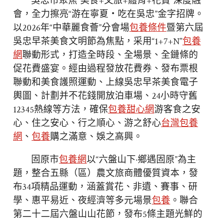
吳忠市聚焦“美食+文旅+體育+花費”深度融
會，全力擦亮“游在寧夏・吃在吳忠”金字招牌。
以2026年“中華麗食薈”分會場
包養條件
暨第六屆
吳忠早茶美食文明節為焦點，采用“1+7+N”
包養
網
聯動形式，打造全時段、全場景、全鏈條的
促花費盛宴。經由過程發放花費券、發布票根
聯動和美食護照運動、上線吳忠早茶美食電子
輿圖、計劃并不花錢開放泊車場、24小時守舊
12345熱線等方法，確保
包養甜心網
游客食之安
心、住之安心、行之順心、游之舒心
台灣包養
網
、
包養
購之滿意、娛之高興。
固原市
包養網
以“六盤山下·鄉遇固原”為主
題，整合五縣（區）農文旅商體優質資本，發
布34項精品運動，涵蓋賞花、非遺、賽事、研
學、惠平易近、夜經濟等多元場景
包養
。聯合
第二十二屆六盤山山花節，發布5條主題光鮮的