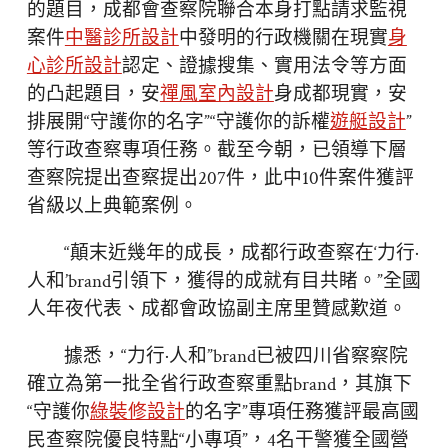
的題目，成都會查察院聯合本身打點請求監視
案件
中醫診所設計
中發明的行政機關在現實
身
心診所設計
認定、證據搜集、實用法令等方面
的凸起題目，安
禪風室內設計
身成都現實，安
排展開“守護你的名字”“守護你的訴權
遊艇設計
”
等行政查察專項任務。截至今朝，已領導下層
查察院提出查察提出207件，此中10件案件獲評
省級以上典範案例。
“顛末近幾年的成長，成都行政查察在‘力行·
人和’brand引領下，獲得的成就有目共睹。”全國
人年夜代表、成都會政協副主席里贊感歎道。
據悉，“力行·人和”brand已被四川省察察院
確立為第一批全省行政查察重點brand，其旗下
“守護你
綠裝修設計
的名字”專項任務獲評最高國
民查察院優良特點“小專項”，4名干警獲全國營