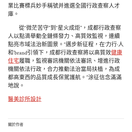
業比賽標兵妙手稱號并進選全國行政查察人才
庫。
從“微茫苦守”到“星火成炬”，成都行政查察
人以點滴舉動全鏈條發力、高質效監視，連續
點亮市域法治新圖景。“邁步新征程，在‘力行·人
和’brand引領下，成都行政查察將以高質效
健康
住宅
履職，監視審訊機關依法審訊、增進行政
機關依法行政，合力推動法治當局扶植，為成
都高東西的品質成長保駕護航。”涂征信念滿滿
地說。
醫美診所設計
關於作者