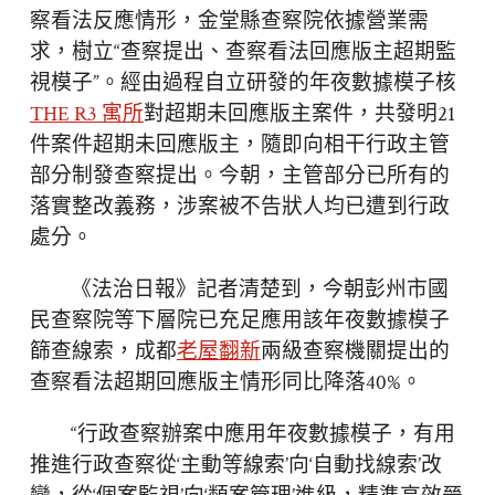
察看法反應情形，金堂縣查察院依據營業需
求，樹立“查察提出、查察看法回應版主超期監
視模子”。經由過程自立研發的年夜數據模子核
THE R3 寓所
對超期未回應版主案件，共發明21
件案件超期未回應版主，隨即向相干行政主管
部分制發查察提出。今朝，主管部分已所有的
落實整改義務，涉案被不告狀人均已遭到行政
處分。
《法治日報》記者清楚到，今朝彭州市國
民查察院等下層院已充足應用該年夜數據模子
篩查線索，成都
老屋翻新
兩級查察機關提出的
查察看法超期回應版主情形同比降落40%。
“行政查察辦案中應用年夜數據模子，有用
推進行政查察從‘主動等線索’向‘自動找線索’改