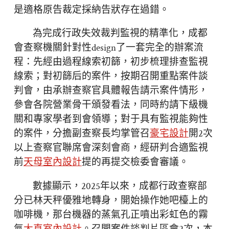
是適格原告裁定採納告狀存在過錯。
為完成行政失效裁判監視的精準化，成都
會查察機關針對性design了一套完全的辦案流
程：先經由過程線索初篩，初步梳理排查監視
線索；對初篩后的案件，按期召開重點案件談
判會，由承辦查察官具體報告請示案件情形，
參會各院營業骨干頒發看法，同時約請下級機
關和專家學者到會領導；對于具有監視能夠性
的案件，分擔副查察長均掌管召
豪宅設計
開2次
以上查察官聯席會深刻會商，經研判合適監視
前
天母室內設計
提的再提交檢委會審議。
數據顯示，2025年以來，成都行政查察部
分已林天秤優雅地轉身，開始操作她吧檯上的
咖啡機，那台機器的蒸氣孔正噴出彩虹色的霧