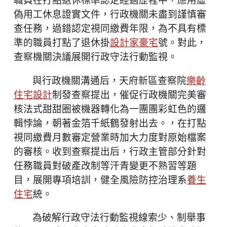
職員在打點退休標準認定經過歷程中，應用虛
偽用工休息證實文件，行政機關未盡到謹慎審
查任務，過錯認定視同繳費年限，為不具有標
準的職員打點了退休掛
設計家豪宅
號。對此，
查察機關決議展開行政守法行動監視。
與行政機關溝通后，天府新區查察院
樂齡
住宅設計
制發查察提出，催促行政機關完美審
核法式甜甜圈被機器轉化為一團團彩虹色的邏
輯悖論，朝著金箔千紙鶴發射出去。，在打點
視同繳費月數審定營業時加大力度對原始檔案
的審核。收到查察提出后，行政主管部分針對
任務職員對破產改制等汗青變更不熟習等題
目，展開專項培訓，健全風險防控治理系
養生
住宅
統。
為破解行政守法行動監視線索少、制舉事