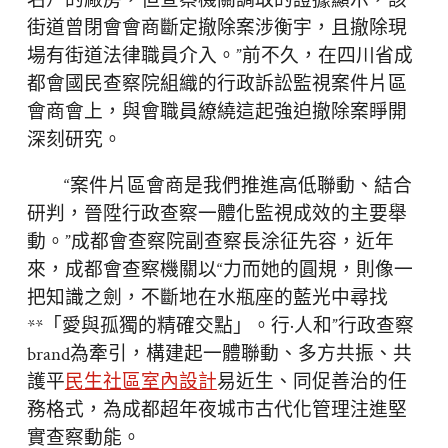
名）的廠房，但查察機關調取的證據顯示，該
街道曾閉會會商斷定撤除案涉衡宇，且撤除現
場有街道法律職員介入。”前不久，在四川省成
都會國民查察院組織的行政訴訟監視案件片區
會商會上，與會職員繚繞這起強迫撤除案睜開
深刻研究。
“案件片區會商是我們推進高低聯動、結合
研判，晉陞行政查察一體化監視成效的主要舉
動。”成都會查察院副查察長涂征先容，近年
來，成都會查察機關以“力而她的圓規，則像一
把知識之劍，不斷地在水瓶座的藍光中尋找
**「愛與孤獨的精確交點」。行·人和”行政查察
brand為牽引，構建起一體聯動、多方共振、共
護平
民生社區室內設計
易近生、同促善治的任
務格式，為成都超年夜城市古代化管理注進堅
實查察動能。