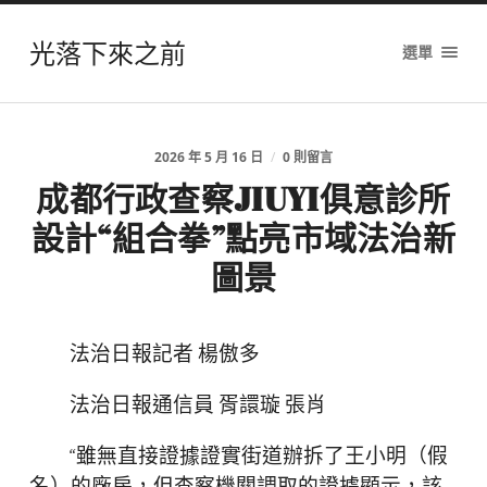
光落下來之前
選單
2026 年 5 月 16 日
/
0 則留言
成都行政查察JIUYI俱意診所
設計“組合拳”點亮市域法治新
圖景
法治日報記者 楊傲多
法治日報通信員 胥譞璇 張肖
“雖無直接證據證實街道辦拆了王小明（假