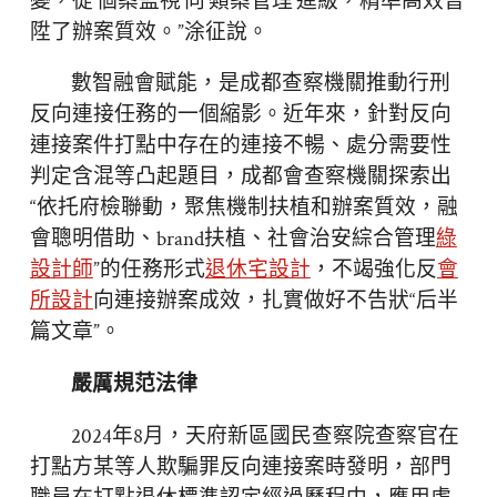
變，從‘個案監視’向‘類案管理’進級，精準高效晉
陞了辦案質效。”涂征說。
數智融會賦能，是成都查察機關推動行刑
反向連接任務的一個縮影。近年來，針對反向
連接案件打點中存在的連接不暢、處分需要性
判定含混等凸起題目，成都會查察機關探索出
“依托府檢聯動，聚焦機制扶植和辦案質效，融
會聰明借助、brand扶植、社會治安綜合管理
綠
設計師
”的任務形式
退休宅設計
，不竭強化反
會
所設計
向連接辦案成效，扎實做好不告狀“后半
篇文章”。
嚴厲規范法律
2024年8月，天府新區國民查察院查察官在
打點方某等人欺騙罪反向連接案時發明，部門