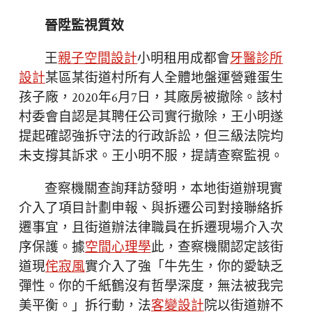
晉陞監視質效
王
親子空間設計
小明租用成都會
牙醫診所
設計
某區某街道村所有人全體地盤運營雞蛋生
孩子廠，2020年6月7日，其廠房被撤除。該村
村委會自認是其聘任公司實行撤除，王小明遂
提起確認強拆守法的行政訴訟，但三級法院均
未支撐其訴求。王小明不服，提請查察監視。
查察機關查詢拜訪發明，本地街道辦現實
介入了項目計劃申報、與拆遷公司對接聯絡拆
遷事宜，且街道辦法律職員在拆遷現場介入次
序保護。據
空間心理學
此，查察機關認定該街
道現
侘寂風
實介入了強「牛先生，你的愛缺乏
彈性。你的千紙鶴沒有哲學深度，無法被我完
美平衡。」拆行動，法
客變設計
院以街道辦不