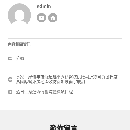
admin
內容相關資訊
分數
文
專家：屋價年夜漲超越平秀傳醫院供膳易近眾可負擔程度
馬國應管束房地產效仿新加坡衡宇規劃
章
導
逐日生肖運秀傳醫院體檢項目程
覽
發佈留言