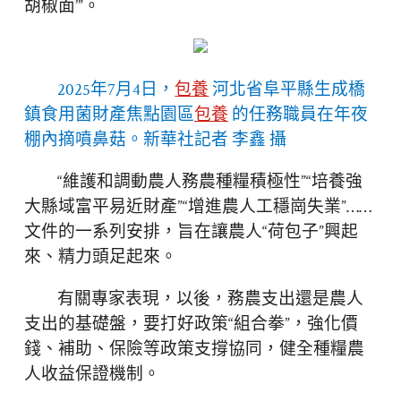
胡椒面’”。
2025年7月4日，
包養
河北省阜平縣生成橋
鎮食用菌財產焦點園區
包養
的任務職員在年夜
棚內摘噴鼻菇。新華社記者 李鑫 攝
“維護和調動農人務農種糧積極性”“培養強
大縣域富平易近財產”“增進農人工穩崗失業”……
文件的一系列安排，旨在讓農人“荷包子”興起
來、精力頭足起來。
有關專家表現，以後，務農支出還是農人
支出的基礎盤，要打好政策“組合拳”，強化價
錢、補助、保險等政策支撐協同，健全種糧農
人收益保證機制。