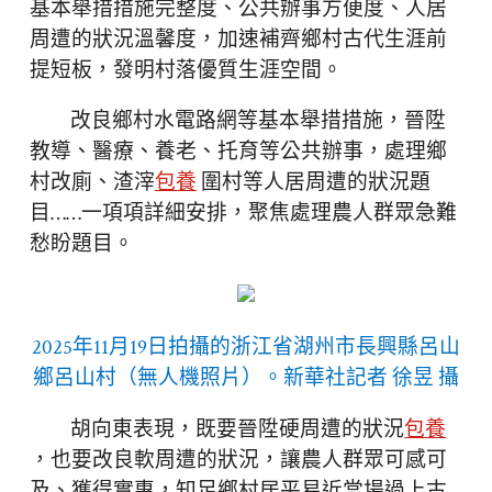
基本舉措措施完整度、公共辦事方便度、人居
周遭的狀況溫馨度，加速補齊鄉村古代生涯前
提短板，發明村落優質生涯空間。
改良鄉村水電路網等基本舉措措施，晉陞
教導、醫療、養老、托育等公共辦事，處理鄉
村改廁、渣滓
包養
圍村等人居周遭的狀況題
目……一項項詳細安排，聚焦處理農人群眾急難
愁盼題目。
2025年11月19日拍攝的浙江省湖州市長興縣呂山
鄉呂山村（無人機照片）。新華社記者 徐昱 攝
胡向東表現，既要晉陞硬周遭的狀況
包養
，也要改良軟周遭的狀況，讓農人群眾可感可
及、獲得實惠，知足鄉村居平易近當場過上古