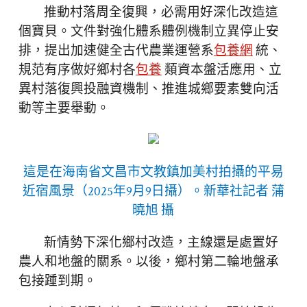
推動村落周全復興，必需用好深化改造這
個寶貝。文件對強化體系體例機制立異停止安
排，提出加速健全古代農業運營系
包養網
統、
規范有序做好鄉村各
包養
類資本盤活應用、立
異村落復興投融資機制、推進城鄉要素雙向活
動等主要舉動。
這是在海南省文昌市文教鎮加美村拍攝的平易
近宿風景（2025年9月9日攝）。新華社記者 蒲
曉旭 攝
新情勢下深化鄉村改造，主線還是處置好
農人和地盤的關系。以後，鄉村第二輪地盤承
包接踵到期。