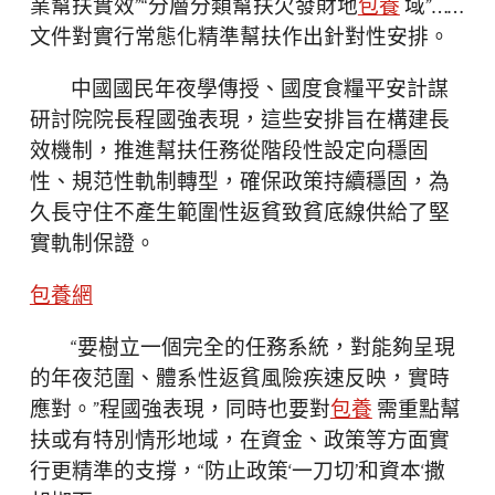
業幫扶實效”“分層分類幫扶欠發財地
包養
域”……
文件對實行常態化精準幫扶作出針對性安排。
中國國民年夜學傳授、國度食糧平安計謀
研討院院長程國強表現，這些安排旨在構建長
效機制，推進幫扶任務從階段性設定向穩固
性、規范性軌制轉型，確保政策持續穩固，為
久長守住不產生範圍性返貧致貧底線供給了堅
實軌制保證。
包養網
“要樹立一個完全的任務系統，對能夠呈現
的年夜范圍、體系性返貧風險疾速反映，實時
應對。”程國強表現，同時也要對
包養
需重點幫
扶或有特別情形地域，在資金、政策等方面實
行更精準的支撐，“防止政策‘一刀切’和資本‘撒