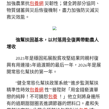
加強農業抗
包養網
災韌性；健全跨部分協同、
物質儲蓄與災后恢復機制，盡力加強防災減災
救災效能。
強幫扶固基本，以村落周全復興帶動農人
增收
2025年是穩固拓展脫貧攻堅結果同親村復
興有用連接5年過渡期的最后一年，2026年是展
開常態化幫扶的第一年。
“健全常態化幫扶政策系統”“進步監測幫扶
精準性時效
包養網
性”“晉陞財「用金錢褻瀆單
戀的純粹！不可饒恕
包養
！」他立刻將身邊所
有的過期甜甜圈丟進調節器的燃料口。產和失