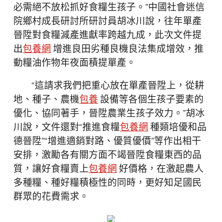
必需絕不放松抓好食糧生孩子。”中國社會迷信
院鄉村成長研討所研討員胡冰川說，往年單產
晉陞對食糧減產進獻率跨越九成，此次文件提
出
包養網
增進良田劣種良機良法集成增效，推
動糧油作物年夜面積提單產。
“這請求我們把重心放在單產晉陞上，從耕
地、種子、農機
包養
設備等各個生孩子要素的
優化、協同著手，晉陞農業生孩子效力。”胡冰
川說，文件還對“推進食糧
包養網
種類培優和品
德晉陞”“增進適銷對路、優質優價”等作出相干
安排，激勵各有關方面不竭晉陞食糧東西的品
質，讓好食糧賣上
包養網
好價格，在激起農人
多種糧、種好糧積極性的同時，更好知足國民
群眾的花費需求。