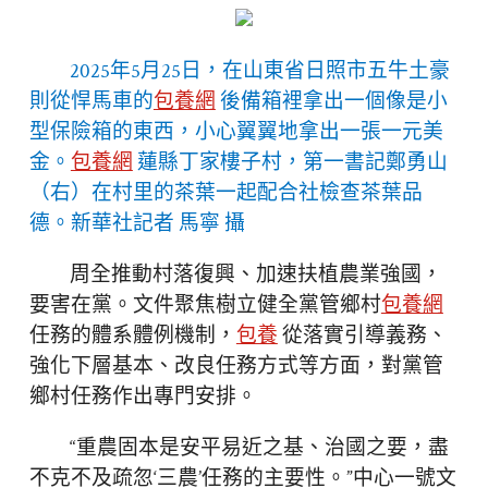
2025年5月25日，在山東省日照市五牛土豪
則從悍馬車的
包養網
後備箱裡拿出一個像是小
型保險箱的東西，小心翼翼地拿出一張一元美
金。
包養網
蓮縣丁家樓子村，第一書記鄭勇山
（右）在村里的茶葉一起配合社檢查茶葉品
德。新華社記者 馬寧 攝
周全推動村落復興、加速扶植農業強國，
要害在黨。文件聚焦樹立健全黨管鄉村
包養網
任務的體系體例機制，
包養
從落實引導義務、
強化下層基本、改良任務方式等方面，對黨管
鄉村任務作出專門安排。
“重農固本是安平易近之基、治國之要，盡
不克不及疏忽‘三農’任務的主要性。”中心一號文