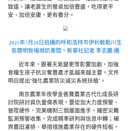
致遠，讓老蒼生的餐桌加倍豐盛，吃得更平
安、加倍安康、更有養分。
2025年7月28日拍攝的呼和浩特市伊利敕勒川生
態聰明牧場擠奶車間。新華社記者 李志鵬 攝
近年來，跟著天氣變更等影響加劇，加強
食糧生孩子抗災奪豐產才能越來越主要。文件
明白提出“強化農業防災減災系統扶植”。
南京農業年夜學金善寶農業古代化成長研
討院研討員仇童偉表現，要從加大力度預警、
晉陞硬件、完美機制三個層面進手，織密災難
監測預警收集，完成精準研判與信息中轉；補
齊農田灌排、舉措措施農業存在的硬件短板，