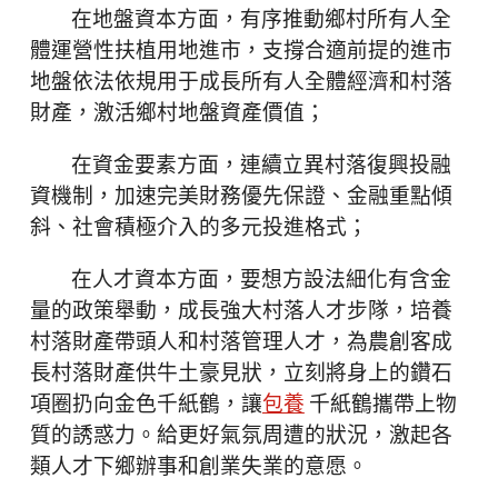
在地盤資本方面，有序推動鄉村所有人全
體運營性扶植用地進市，支撐合適前提的進市
地盤依法依規用于成長所有人全體經濟和村落
財產，激活鄉村地盤資產價值；
在資金要素方面，連續立異村落復興投融
資機制，加速完美財務優先保證、金融重點傾
斜、社會積極介入的多元投進格式；
在人才資本方面，要想方設法細化有含金
量的政策舉動，成長強大村落人才步隊，培養
村落財產帶頭人和村落管理人才，為農創客成
長村落財產供牛土豪見狀，立刻將身上的鑽石
項圈扔向金色千紙鶴，讓
包養
千紙鶴攜帶上物
質的誘惑力。給更好氣氛周遭的狀況，激起各
類人才下鄉辦事和創業失業的意愿。