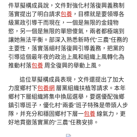
件草擬構成員說，文件對強化村落復興義務制
落實提出了明白請求
包養
，目標就是要領導各
級黨政引導干而現在，一個是無限的金錢物
慾，另一個是無限的單戀傻氣，兩者都極端到
讓她無法平衡。部深入熟悉新時代“三農”任務的
主要性，落實落細村落復興引導義務，把黨的
引導這個最年夜的政治上風和組織上風轉化為
推動村落
包養
周全復興的舉動上風。
這位草擬構成員表現，文件還提出了加大
力度鄉村下
包養網
層黨組織扶植等請求。本年
鄉村下層組織將集中換屆選舉，要選優配強鄉
鎮引導班子，優化村“兩委”班子特殊是帶頭人步
隊，并充分和穩固鄉村下層一
包養
線氣力，更
好地貫徹落實黨的“三農”任務安排。