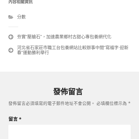
內容相關資訊
分數
文
夯實“壓艙石”，加速農業鄉村古甜心專包養網代化
章
河北省石家莊市職工台包養網站比較辦事中間“寫福字·迎新
導
春”運動勝利舉行
覽
發佈留言
發佈留言必須填寫的電子郵件地址不會公開。
必填欄位標示為
*
留言
*