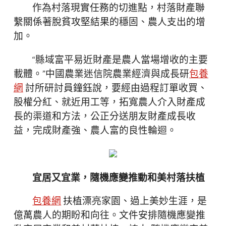
作為村落現實任務的切進點，村落財產聯
繫關係著脫貧攻堅結果的穩固、農人支出的增
加。
“縣域富平易近財產是農人當場增收的主要
載體。”中國農業迷信院農業經濟與成長研
包養
網
討所研討員鐘鈺說，要經由過程訂單收買、
股權分紅、就近用工等，拓寬農人介入財產成
長的渠道和方法，公正分送朋友財產成長收
益，完成財產強、農人富的良性輪迴。
宜居又宜業，隨機應變推動和美村落扶植
包養網
扶植漂亮家園、過上美妙生涯，是
億萬農人的期盼和向往。文件安排隨機應變推