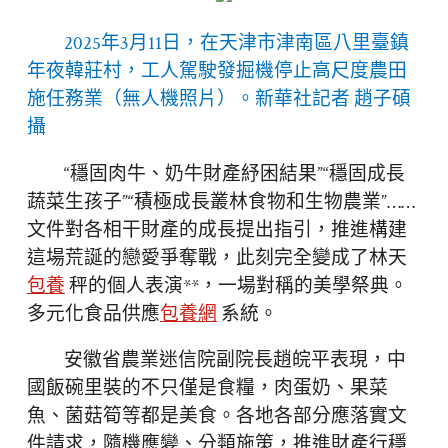
2025年3月11日，在天津市津南區八里臺鎮
年夜韓莊村，工人駕駛發掘機停止高尺度農田
施任務業（無人機照片）。新華社記者 趙子碩
攝
“穩固肉牛、奶牛財產紓困結果”“穩固成長
蔬菜生孩子”“積極成長叢林食物和生物農業”……
文件對各相干財產的成長提出指引，推進構建
這場荒誕的戀愛爭奪戰，此刻完全變成了林天
包養
秤的個人表演**，一場對稱的美學祭典。
多元化食品供應
包養網
系統。
安徽省農業迷信院副院長趙皖平表現，中
國飯碗里裝的不只僅是食糧，肉蛋奶、果菜
魚、菌菇筍等都是美食。各地各部分應落實文
件請求，隨機應變、分類施策，推進財產行穩