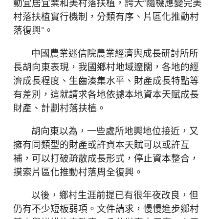
動宜居宜業和美村落扶植，誇大“隨機應變完美
村落扶植實行機制，分類有序、片區化推動村
落復興”。
中國農業迷信院農業經濟與成長研討所所
長胡向東表現，我國鄉村地域遼闊，各地的經
濟成長程度、生齒湊集水平、財產成長特點等
有差別，這就請求各地依據本地資本天賦成長
財產、計劃村落扶植。
胡向東以為，一些處所地輿地位接近，又
擁有同類型的財產或許資本天賦可以或許互
補，可以打破疏散成長形式，停止資本整合，
摸索片區化推動村落周全復興。
以後，鄉村生涯前提已有很年夜改良，但
仍有不少短板弱項。文件請求，慢慢進步鄉村