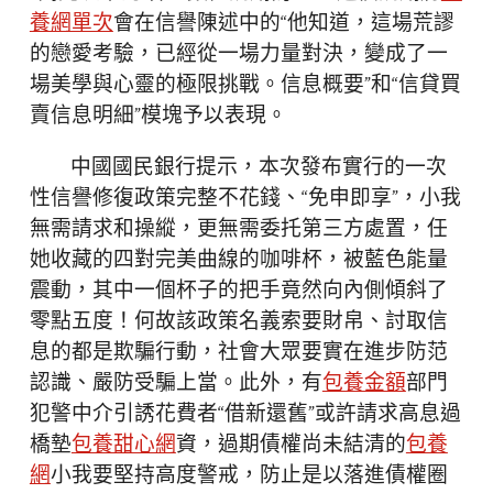
養網單次
會在信譽陳述中的“他知道，這場荒謬
的戀愛考驗，已經從一場力量對決，變成了一
場美學與心靈的極限挑戰。信息概要”和“信貸買
賣信息明細”模塊予以表現。
中國國民銀行提示，本次發布實行的一次
性信譽修復政策完整不花錢、“免申即享”，小我
無需請求和操縱，更無需委托第三方處置，任
她收藏的四對完美曲線的咖啡杯，被藍色能量
震動，其中一個杯子的把手竟然向內側傾斜了
零點五度！何故該政策名義索要財帛、討取信
息的都是欺騙行動，社會大眾要實在進步防范
認識、嚴防受騙上當。此外，有
包養金額
部門
犯警中介引誘花費者“借新還舊”或許請求高息過
橋墊
包養甜心網
資，過期債權尚未結清的
包養
網
小我要堅持高度警戒，防止是以落進債權圈