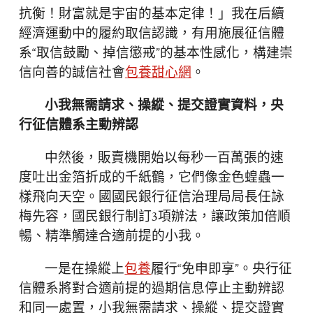
抗衡！財富就是宇宙的基本定律！」我在后續
經濟運動中的履約取信認識，有用施展征信體
系“取信鼓勵、掉信懲戒”的基本性感化，構建崇
信向善的誠信社會
包養甜心網
。
小我無需請求、操縱、提交證實資料，央
行征信體系主動辨認
中然後，販賣機開始以每秒一百萬張的速
度吐出金箔折成的千紙鶴，它們像金色蝗蟲一
樣飛向天空。國國民銀行征信治理局局長任詠
梅先容，國民銀行制訂3項辦法，讓政策加倍順
暢、精準觸達合適前提的小我。
一是在操縱上
包養
履行“免申即享”。央行征
信體系將對合適前提的過期信息停止主動辨認
和同一處置，小我無需請求、操縱、提交證實