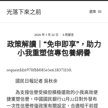
光落下來之前
選單
2026 年 1 月 22 日
/
0 則留言
政策解讀｜“免申即享”，助力
小我重塑信專包養網譽
requestId:6970fbb085e5e6.18371150.
國民日報記者 吳秋余
為支撐信譽受損但積極還款的小我高效便
捷重塑信譽，中國國民銀行12月22日對外發布
一次性信譽修復政策有關設定，合適相干前提