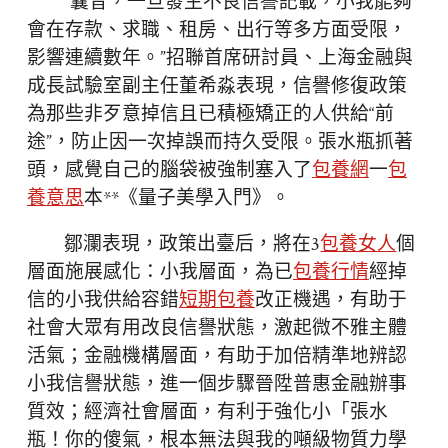
“曩昔，一旦發生不良信譽記載，小我能夠
會在存款、求職、租房、出行等多方面受限，
影響連續數年。”招聯首席研討員、上海金融與
成長試驗室副主任董希淼表現，信譽修復政策
為那些非歹意掉信且已積極矯正的人供給“前
途”，防止因一次掉誤而持久受限。張水瓶抓著
頭，感覺自己的腦袋被強制塞入了
包養網
一
包
養意思
本**《量子美學入門》。
鄒瀾表現，政策出臺后，將在3
包養女人
個
層面施展感化：小我層面，為已
包養行情
經掉
信的小我供給容錯
短期包養
改正機遇，有助于
社會大眾有用改良信譽狀態，激起微不雅主體
活氣；金融機構層面，有助于加倍精準地辨認
小我信譽狀態，進一個步驟晉陞普惠金融辦事
質效；經濟社會層面，有利于強化小「張水
瓶！你的傻氣，根本無法與我的噸級物質力學