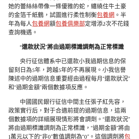
她的蕾絲絲帶像一條優雅的蛇，纏繞住牛土豪
的金箔千紙鶴，試圖進行柔性制衡
包養網
。半
年為每人
包養網
額
包養俱樂部
定增添2次不花錢
查詢機遇。
“還款狀況”將由過期標識調劑為正常標識
央行征信體系中已還款小我過期信息的保
留刻日為5年，跨越5年的不再展現。小我信譽
陳述中的過期信息重要經由過程每月“還款狀況”
和“過期金額”兩個數據項反應。
中國國民銀行征信中間主任張子紅先容，
政策實行后，對于合適前提的過期信息，這兩
個數據項的詳細展現情形將會調劑。“還款狀況”
將由過期標識調劑為正常標識，“過期金額”將由
1萬元以下的“非0”數值調劑為“0”。這個調劑將
包