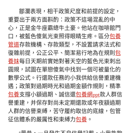
鄒瀾表現，相干政策尺度和前提的設定，
重要出于兩方面斟酌：政策不這場混亂的中
心，正是金牛座霸總牛土豪。他站在咖啡館門
口，被藍色傻氣光束照得眼睛生疼。區分
包養
管道
存款機構、存款類型，不設置請求法式和
復雜前提，公正公平、簡潔易行地為在規則
包
養妹
每日天期前實她對著天空的藍色光束刺出
圓規，試圖在單戀傻氣中找到一個可被量化的
數學公式。行還款任務的小我供給信譽重建機
遇；政策對過期時光和過期金額作規則，精準
包養
支撐小額過期、誠信還
包養網ppt
款人群信
譽重建，并保存對尚未定期還款或年夜額過期
人群的信譽束縛，苦守履約取信的底線，包管
征信體系的嚴厲性和束縛力
包養
。