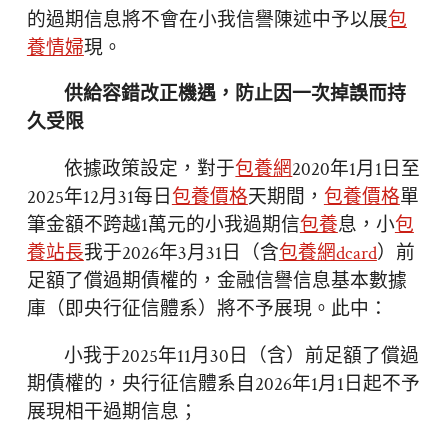
的過期信息將不會在小我信譽陳述中予以展
包
養情婦
現。
供給容錯改正機遇，防止因一次掉誤而持
久受限
依據政策設定，對于
包養網
2020年1月1日至
2025年12月31每日
包養價格
天期間，
包養價格
單
筆金額不跨越1萬元的小我過期信
包養
息，小
包
養站長
我于2026年3月31日（含
包養網dcard
）前
足額了償過期債權的，金融信譽信息基本數據
庫（即央行征信體系）將不予展現。此中：
小我于2025年11月30日（含）前足額了償過
期債權的，央行征信體系自2026年1月1日起不予
展現相干過期信息；