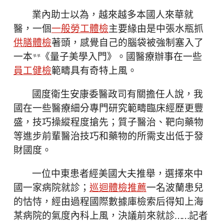
業內助士以為，越來越多本國人來華就
醫，一個
一般勞工體檢
主要緣由是中張水瓶抓
供膳體檢
著頭，感覺自己的腦袋被強制塞入了
一本**《量子美學入門》。國醫療辦事在一些
員工健檢
範疇具有奇特上風。
國度衛生安康委醫政司有關擔任人說，我
國在一些醫療細分專門研究範疇臨床經歷更豐
盛，技巧操縱程度搶先；質子醫治、靶向藥物
等進步前輩醫治技巧和藥物的所需支出低于發
財國度。
一位中東患者經美國大夫推舉，選擇來中
國一家病院就診；
巡迴體檢推薦
一名波蘭患兒
的怙恃，經由過程國際數據庫檢索后得知上海
某病院的氣度內科上風，決議前來就診……記者