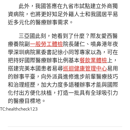
此外，我國答應在九省市試點建立外商獨
資病院，也將更好知足外籍人士和我國居平易
近多元化的醫療辦事需求。
三亞國此刻，她看到了什麼？際友愛西醫
療養院副
一般勞工體檢
院長薩仁、噴鼻港年夜
學深圳病院黨委書記徐小同等專家以為，可在
把持好國際醫療辦事比例基本
餐飲業體檢
上，
搭建完美本國患者易尋
巡迴健康管理中心
易用
的辦事平臺，向外派員進修進步前輩醫療技巧
和治理經歷，加大力度多語種辦事才能與國際
化付出方便化扶植，打造一批具有全球吸引力
的醫療目標地。
TC:healthcheck123