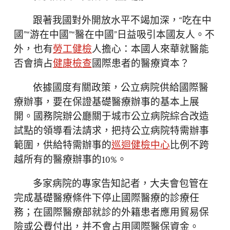
跟著我國對外開放水平不竭加深，“吃在中
國”“游在中國”“醫在中國”日益吸引本國友人。不
外，也有
勞工健檢
人擔心：本國人來華就醫能
否會擠占
健康檢查
國際患者的醫療資本？
依據國度有關政策，公立病院供給國際醫
療辦事，要在保證基礎醫療辦事的基本上展
開。國務院辦公廳關于城市公立病院綜合改造
試點的領導看法請求，把持公立病院特需辦事
範圍，供給特需辦事的
巡迴健檢中心
比例不跨
越所有的醫療辦事的10%。
多家病院的專家告知記者，大夫會包管在
完成基礎醫療條件下停止國際醫療的診療任
務；在國際醫療部就診的外籍患者應用貿易保
險或公費付出，并不會占用國際醫保資金。