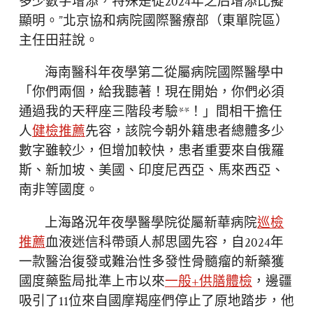
多少數字增添，特殊是從2024年之后增添比擬
顯明。”北京協和病院國際醫療部（東單院區）
主任田莊說。
海南醫科年夜學第二從屬病院國際醫學中
「你們兩個，給我聽著！現在開始，你們必須
通過我的天秤座三階段考驗**！」間相干擔任
人
健檢推薦
先容，該院今朝外籍患者總體多少
數字雖較少，但增加較快，患者重要來自俄羅
斯、新加坡、美國、印度尼西亞、馬來西亞、
南非等國度。
上海路況年夜學醫學院從屬新華病院
巡檢
推薦
血液迷信科帶頭人郝思國先容，自2024年
一款醫治復發或難治性多發性骨髓瘤的新藥獲
國度藥監局批準上市以來
一般+供膳體檢
，邊疆
吸引了11位來自國摩羯座們停止了原地踏步，他