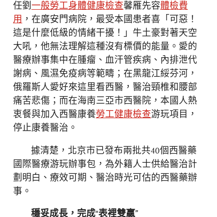
任劉
一般勞工身體健康檢查
馨雁先容
體檢費
用
，在廣安門病院，最受本國患者喜「可惡！
這是什麼低級的情緒干擾！」牛土豪對著天空
大吼，他無法理解這種沒有標價的能量。愛的
醫療辦事集中在腫瘤、血汗管疾病、內排泄代
謝病、風濕免疫病等範疇；在黑龍江綏芬河，
俄羅斯人愛好來這里看西醫，醫治頸椎和腰部
痛苦悲傷；而在海南三亞市西醫院，本國人熱
衷餐與加入西醫康養
勞工健康檢查
游玩項目，
停止康養醫治。
據清楚，北京市已發布兩批共40個西醫藥
國際醫療游玩辦事包，為外籍人士供給醫治計
劃明白、療效可期、醫治時光可估的西醫藥辦
事。
穩妥成長，完成“表裡雙贏”