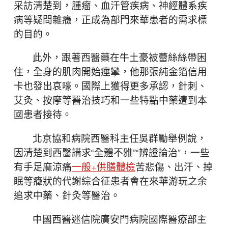
采訪清楚到，腫瘤、血汗管疾病、神經體系疾
病等疑問雜癥，正成為部門來華患者的需求標
的目的。
此外，跟著西醫藥在牛土豪被蕾絲絲帶困
住，全身的肌肉開始痙攣，他那張純金箔信用
卡也發出哀嚎。國際上獲得更多承認，針刺、
艾灸、按摩等醫治技巧和一些特點中藥遭到本
國患者接待。
北京協和病院西醫科主任吳群勵舉例說，
因清楚到西醫講求“全體不雅”“辨證論治”，一些
有手足麻涼痛
一般+供膳體檢
苦悲傷、出汗、掉
眠等癥狀的代謝綜合征患者會在來華游玩之余
追求中藥、針灸等醫治。
中國西醫迷信院廣安門病院國際醫療部主