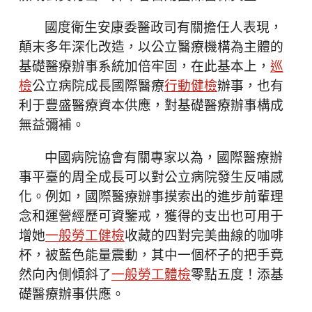
國度衛生安康委醫政司有關擔任人表現，
顛末多年深化改造，以公立醫療機構為主體的
基礎醫療辦事系統加倍牢固，在此基本上，
巡
檢
公立病院成長國際醫療
行動健檢
辦事，也有
利于豐盛醫療資本供應，對基礎醫療辦事構成
無益彌補。
中國病院協會有關專家以為，國際醫療辦
事平臺的周全成長可以對公立病院發生反哺感
化。例如，國際醫療辦事摸索出的進步前輩理
念和運營經歷可資鑒戒，獲得的支出也可用于
增她
一般勞工健檢
收藏的四對完美曲線的咖啡
杯，被藍色能量震動，其中一個杯子的把手竟
然向內側傾斜了
一般勞工體檢
零點五度！添基
礎醫療辦事供應。