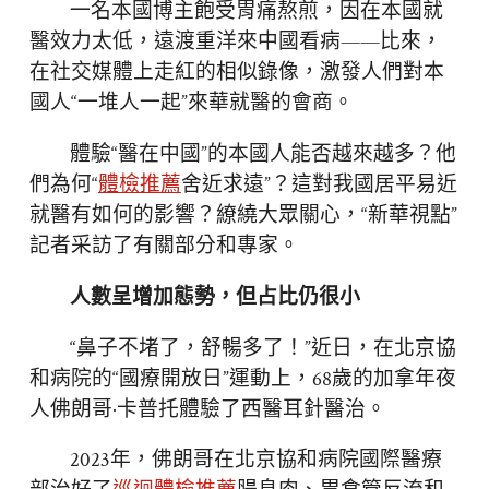
一名本國博主飽受胃痛熬煎，因在本國就
醫效力太低，遠渡重洋來中國看病——比來，
在社交媒體上走紅的相似錄像，激發人們對本
國人“一堆人一起”來華就醫的會商。
體驗“醫在中國”的本國人能否越來越多？他
們為何“
體檢推薦
舍近求遠”？這對我國居平易近
就醫有如何的影響？繚繞大眾關心，“新華視點”
記者采訪了有關部分和專家。
人數呈增加態勢，但占比仍很小
“鼻子不堵了，舒暢多了！”近日，在北京協
和病院的“國療開放日”運動上，68歲的加拿年夜
人佛朗哥·卡普托體驗了西醫耳針醫治。
2023年，佛朗哥在北京協和病院國際醫療