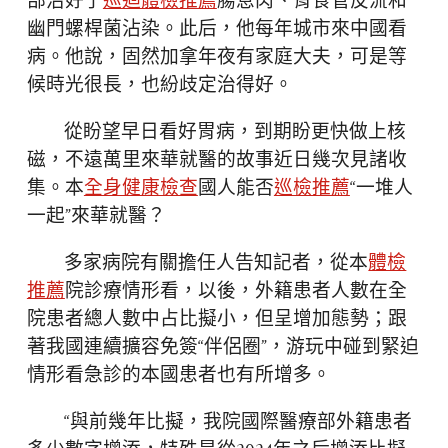
部治好了
巡迴體檢推薦
腸息肉、胃食管反流和
幽門螺桿菌沾染。此后，他每年城市來中國看
病。他說，固然加拿年夜有家庭大夫，可是等
候時光很長，也紛歧定治得好。
從盼望早日看好胃病，到期盼更快做上核
磁，不遠萬里來華就醫的故事近日幾次見諸收
集。本
全身健康檢查
國人能否
巡檢推薦
“一堆人
一起”來華就醫？
多家病院有關擔任人告知記者，從本
體檢
推薦
院診療情形看，以後，外籍患者人數在全
院患者總人數中占比擬小，但呈增加態勢；跟
著我國連續擴容免簽“伴侶圈”，游玩中碰到緊迫
情形看急診的本國患者也有所增多。
“與前幾年比擬，我院國際醫療部外籍患者