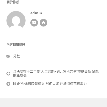
關於作者
admin
內容相關資訊
分數
文
江西安排十二年夜“人工智能+到九宮格共享”重點舉動 賦能
財產成長
章
導
國慶“秀傳醫院體檢文博游”火爆 連續開釋花費潛力
覽