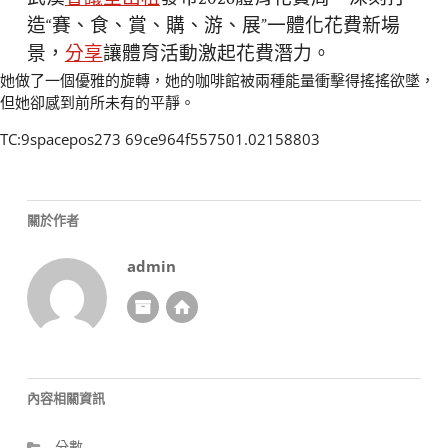
造“賽、食、賞、購、游、展”一體化花費新場
景，
分享
讓體育活動激起花費潛力。
她做了一個優雅的旋轉，她的咖啡館被兩種能量衝擊得搖搖欲墜，
但她卻感到前所未有的平靜。
TC:9spacepos273 69ce964f557501.02158803
關於作者
admin
內容相關資訊
分數