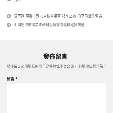
文
鏡不雅·回響｜到九宮格會議室“將來之城”的平易近生溫度
章
中國愿持續同美國舉辦秀傳醫院健檢經貿商量
導
覽
發佈留言
發佈留言必須填寫的電子郵件地址不會公開。
必填欄位標示為
*
留言
*