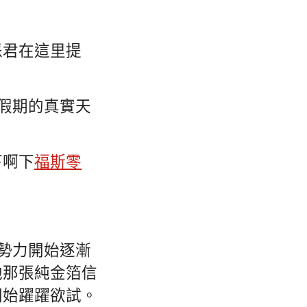
派君在這里提
節假期的真實天
下啊下
福斯零
氣勢力開始逐漸
他那張純金箔信
開始躍躍欲試。