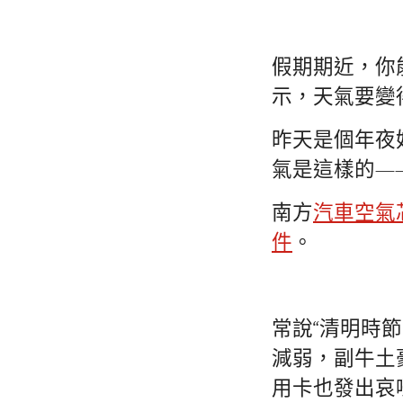
假期期近，你
示，天氣要變
昨天是個年夜
氣是這樣的—
南方
汽車空氣
件
。
常說“清明時
減弱，副牛土
用卡也發出哀