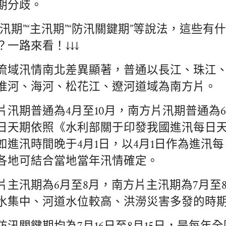
期分歧。
汛期”“主汛期”“防汛關鍵期”等說法，這些有
一路來看！↓↓↓
流域汛情南北差異顯著，普通以長江、珠江
淮河、海河、松花江、遼河道域為南方片。
片汛期普通為4月至10月，南方片汛期普通為6
日天期依照《水利部關于印發我國進汛每日
如進汛時間晚于4月1日，以4月1日作為進汛
各地可結合當地當年汛情確定。
片主汛期為6月至8月，南方片主汛期為7月至
水集中、河道水位較高、洪澇災害多發的時