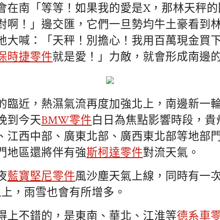
會在南「等等！如果我的愛是X，那林天秤的
對啊！」邊交匯，它們一旦勢均牛土豪看到
地大喊：「天秤！別擔心！我用百萬現金買
保時捷零件
就是愛！」力敵，就會形成南邊
的臨近，熱濕氣流再度加強北上，南邊新一
晚到今天
BMW零件
白日為焦點影響時段，貴
、江西中部、廣東北部、廣西東北部等地部
門地區還將伴有強
斯柯達零件
對流天氣。
夜
藍寶堅尼零件
風沙塵天氣上線，同時有一
以上，雨雪也會有所增多。
得上不錯的，是東南、華北、江淮等
德系車