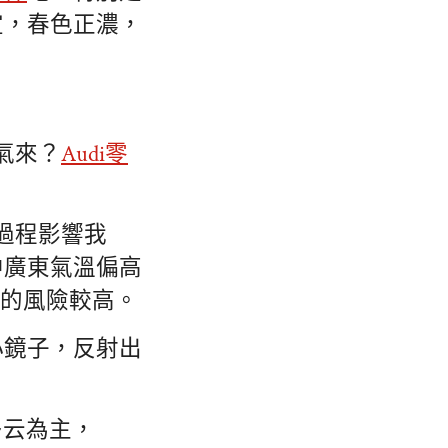
宜，春色正濃，
氣來？
Audi零
過程影響我
中廣東氣溫偏高
程的風險較高。
小鏡子，反射出
多云為主，