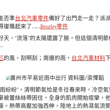
能否準
台北汽車零件
備好了出門走一走？派
得復雜起來了……
Bentley零件
好天，“流落”的太陽還露了臉，但這個清明
—
芯
的風，刮啊刮；南邊的雨，
台北汽車材料
廣州市平易近雨中出行 資料圖/梁懌韜
節雨紛紛”，清明節氣恰是冬往春來時，冷空
豪被蕾絲絲帶困住，全身的肌肉開始痙攣，
嚎。熱帶高壓加強西伸，陸地上的熱濕氣流