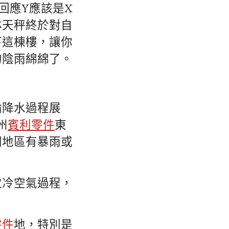
回應Y應該是X
林天秤終於對自
下這棟樓，讓你
的陰雨綿綿了。
輪降水過程展
州
賓利零件
東
門地區有暴雨或
次冷空氣過程，
零件
地，特別是