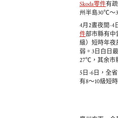
Skoda零件
有疏
州半島30℃～
4月2晝夜間
件
部市縣有中
級）短時年夜
弱。3日白日最
27℃，其余市
5日-6日，
有8～10級