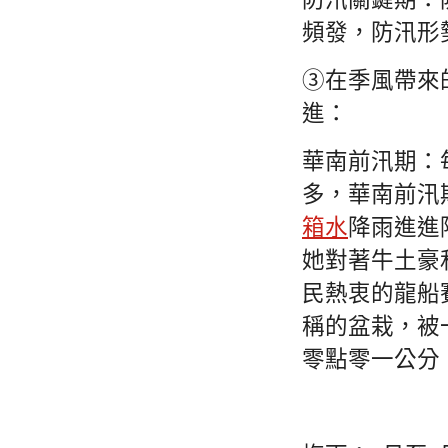
防汛關鍵期：防
頻發，防汛形
③在季風帶來
進：
華南前汛期：
多，華南前汛
箱水
降雨進進
她對著牛土豪
民熱衷的龍船
稱的盆栽，被
零點零一公分