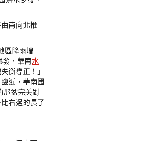
全國洪水多發、
帶由南向北推
地區降雨增
爆發，華南
水
種失衡導正！」
午臨近，華南國
的那盆完美對
子比右邊的長了