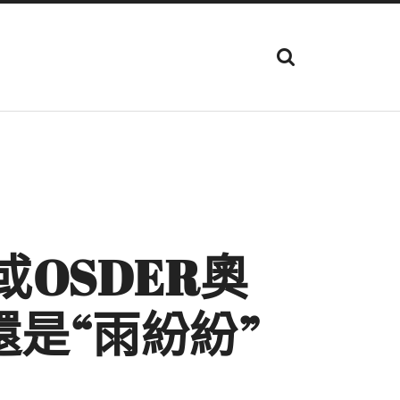
顯
示
搜
尋
欄
位
OSDER奧
是“雨紛紛”