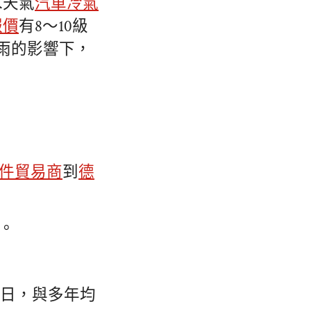
水天氣
汽車冷氣
報價
有8～10級
降雨的影響下，
件貿易商
到
德
℃。
1日，與多年均