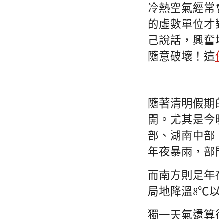
冷熱空氣經常
的虛數單位才
己說話，興奮
隨意破壞！這
隨著清明假期
開。尤其是今
部、湖南中部
年夜暴雨，部
而南方則是年
局地降溫8℃
獨一天氣還算