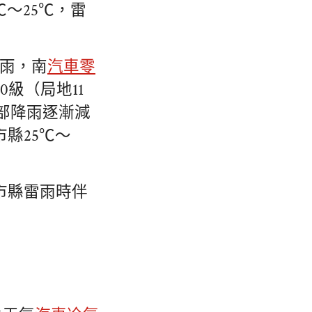
～25℃，雷
暴雨，南
汽車零
級（局地11
部降雨逐漸減
縣25℃～
市縣雷雨時伴