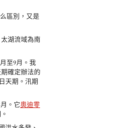
什么區別，又是
、太湖流域為南
月至9月。我
天期確定辦法的
每日天期。汛期
8月。它
奧迪零
期。