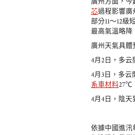
廣州方面，今
芯
過程影響廣
部分11～1
最高氣溫略降
廣州天氣具體
4月2日，多云
4月3日，多
系車材料
27℃
4月4日，陰天
依據中國進汛