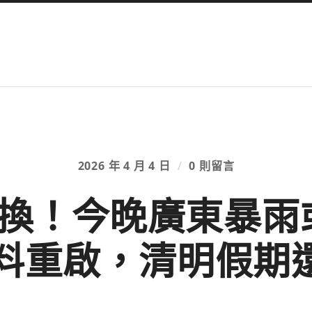
2026 年 4 月 4 日
/
0 則留言
換！今晚廣東暴雨或
料重啟，清明假期還