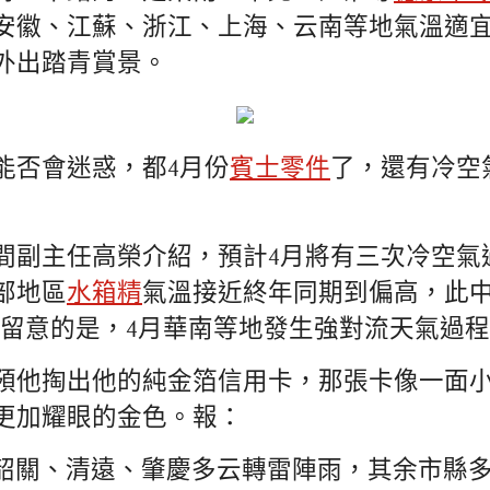
安徽、江蘇、浙江、上海、云南等地氣溫適
外出踏青賞景。
能否會迷惑，都4月份
賓士零件
了，還有冷空
間副主任高榮介紹，預計4月將有三次冷空氣
部地區
水箱精
氣溫接近終年同期到偏高，此
求留意的是，4月華南等地發生強對流天氣過
預他掏出他的純金箔信用卡，那張卡像一面
更加耀眼的金色。報：
，韶關、清遠、肇慶多云轉雷陣雨，其余市縣