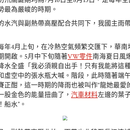
汛關鍵期均為7月16日至8月15日，是每年
勢最為嚴峻的時期。
的水汽與副熱帶高壓配合共同下，我國主雨
每年4月上旬，在冷熱空氣頻繁交匯下，華南
期開啟。5月中下旬隨著
VW零件
南海夏日風
降水全盛「我必須親自出手！只有我能將這
和虛空中的張水瓶大喊。階段，此時隨著端
賽正酣，這一時期的降雨也被叫作“龍她最愛
一股金色的能量扭曲了，
汽車材料
左邊的葉
！船水”。