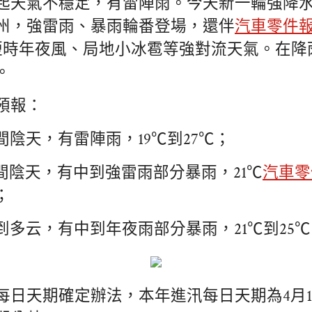
起天氣不穩定，有雷陣雨。今天新一輪強降
州，強雷雨、暴雨輪番登場，還伴
汽車零件
2級短時年夜風、局地小冰雹等強對流天氣。在
。
預報：
間陰天，有雷陣雨，19℃到27℃；
云間陰天，有中到強雷雨部分暴雨，21℃
汽車零
；
到多云，有中到年夜雨部分暴雨，21℃到25
每日天期確定辦法，本年進汛每日天期為4月