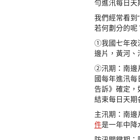
勻進汛每日天
我們經常看到“
若何劃分的呢？
①我國七年夜
邊片，黃河、
②汛期：南邊
國每年進汛每
告訴》確定，
結束每日天期
主汛期：南邊
件
是一年中降