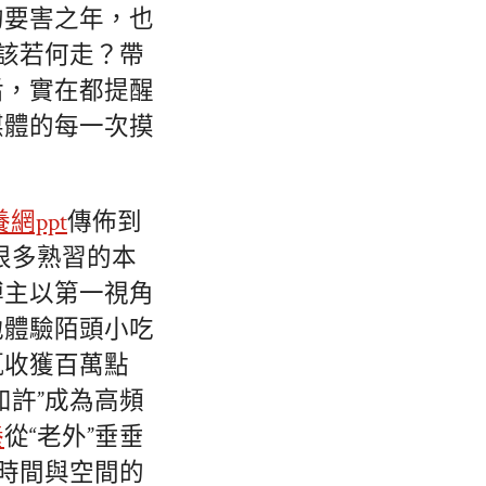
的要害之年，也
徑該若何走？帶
后，實在都提醒
媒體的每一次摸
網ppt
傳佈到
很多熟習的本
博主以第一視角
地體驗陌頭小吃
輒收獲百萬點
如許”成為高頻
養
從“老外”垂垂
：時間與空間的