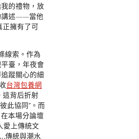
給我的禮物，放
的講述——當他
真正擁有了可
一條線索。作為
現平臺，年夜會
得追蹤關心的細
收
台灣包養網
。這背后折射
“彼此協同”。而
，在本場分論壇
人愛上傳統文
”……傳統與潮水