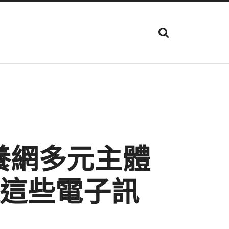
顯
示
搜
尋
欄
位
養網多元主體
遞這些電子訊