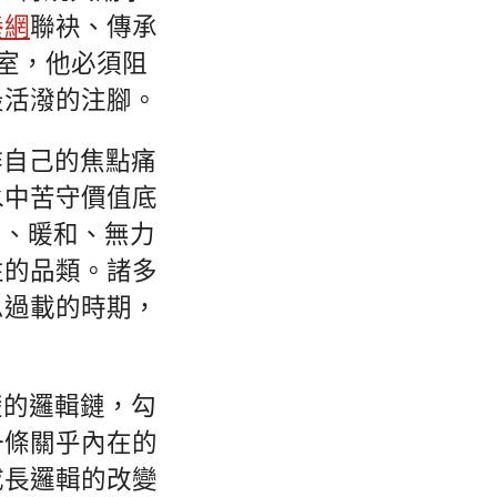
養網
聯袂、傳承
下室，他必須阻
最活潑的注腳。
作自己的焦點痛
水中苦守價值底
的、暖和、無力
性的品類。諸多
息過載的時期，
楚的邏輯鏈，勾
一條關乎內在的
成長邏輯的改變