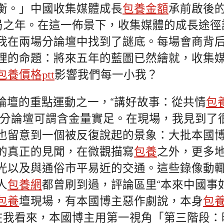
衡。」中國收集媒體成長
包養金額
承前啟後
殘局之年。在這一佈景下，收集媒體的成長途
我在兩場分論壇中找到了謎底。每場會商背
理的命題：將來五年的藍圖已然繪就，收集
包養價格ptt
影響我們每一小我？
論壇的重點運動之一，“講好故事：從共情
包養
題分論壇可謂含金量實足。在現場，我見到了
也留意到一個被反復說起的景象：大批本國
的真正的見聞，在微觀描寫
包養
之外，更多
光以及與通俗市平易近的交通。這些錄像動
人
包養網
都曾刷到過，評論區里“本來中國事
包養
壇現場，有本國博主惡作劇說，本身
包
。在我看來，本國博主用第一視角「第三階段