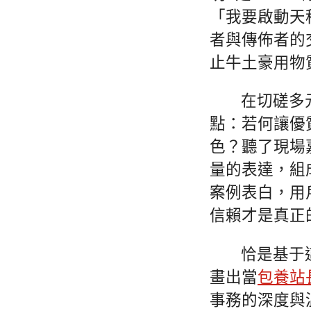
「我要啟動天
者與傳佈者的
止牛土豪用物
在切磋多
點：若何讓優
色？聽了現場
量的表達，組
案例表白，用
信賴才是真正
恰是基于
畫出當
包養站
事務的深度與