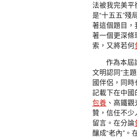
法被我完美平
是“十五五”
著這個題目，
著一個更深條
索，又將若何
作為本屆
文明認同”主
國伴侶，同時
記載下在中國
包養
、高鐵觀
贊，信任不少
留言。在分論
釀成“老內”