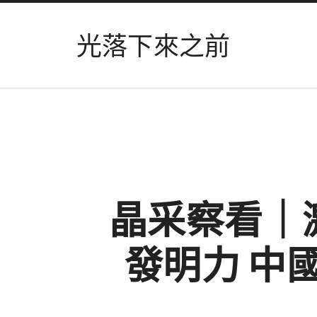
光落下來之前
晶采察看｜
發明力 中