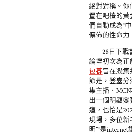
絕對對稱。你
置在吧檯的黃
們自動成為“
傳佈的性命力
28日下
論壇初次為正
包養
旨在凝集
節是，登臺分
集主播、MC
出一個明顯變
這，也恰是2
現場，多位新
明”“是int