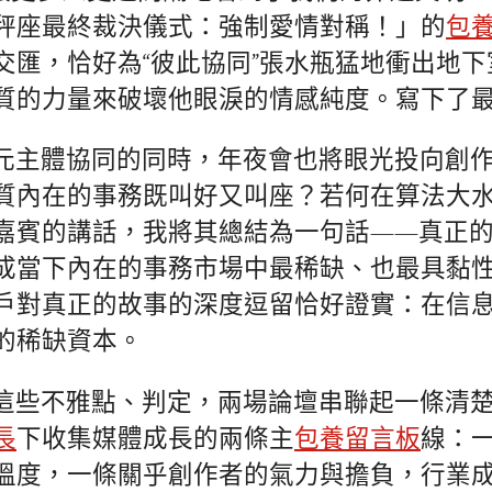
秤座最終裁決儀式：強制愛情對稱！」的
包
交匯，恰好為“彼此協同”張水瓶猛地衝出地
質的力量來破壞他眼淚的情感純度。寫下了
元主體協同的同時，年夜會也將眼光投向創
質內在的事務既叫好又叫座？若何在算法大
嘉賓的講話，我將其總結為一句話——真正
成當下內在的事務市場中最稀缺、也最具黏
戶對真正的故事的深度逗留恰好證實：在信
的稀缺資本。
這些不雅點、判定，兩場論壇串聯起一條清
長
下收集媒體成長的兩條主
包養留言板
線：
溫度，一條關乎創作者的氣力與擔負，行業