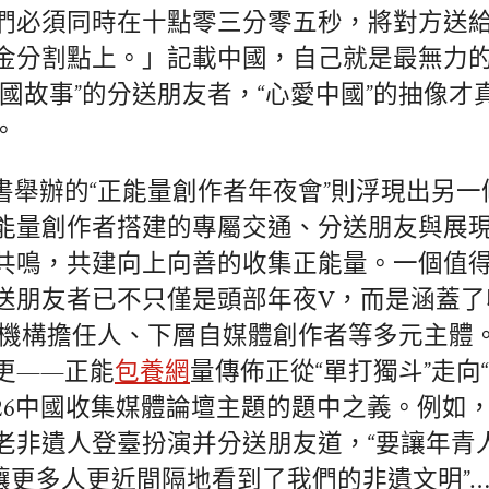
們必須同時在十點零三分零五秒，將對方送
金分割點上。」記載中國，自己就是最無力
中國故事”的分送朋友者，“心愛中國”的抽像才
。
戰書舉辦的“正能量創作者年夜會”則浮現出另
能量創作者搭建的專屬交通、分送朋友與展
共鳴，共建向上向善的收集正能量。一個值
送朋友者已不只僅是頭部年夜V，而是涵蓋了
N機構擔任人、下層自媒體創作者等多元主體
更——正能
包養網
量傳佈正從“單打獨斗”走向
026中國收集媒體論壇主題的題中之義。例如
老非遺人登臺扮演并分送朋友道，“要讓年青
ernet讓更多人更近間隔地看到了我們的非遺文明