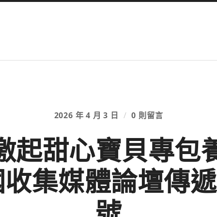
2026 年 4 月 3 日
/
0 則留言
激起甜心寶貝專包
國收集媒體論壇傳
號