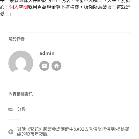
心！
個人空間
我用百萬現金買下這棟樓，讓你隨意破壞！這就是
愛！」
關於作者
admin
內容相關資訊
分數
文
對話《繁花》股票參謀應健中&#32去秀傳醫院供膳;揭秘寶
總的股市年夜戰
章