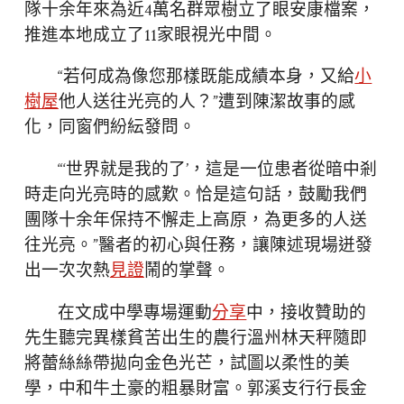
隊十余年來為近4萬名群眾樹立了眼安康檔案，
推進本地成立了11家眼視光中間。
“若何成為像您那樣既能成績本身，又給
小
樹屋
他人送往光亮的人？”遭到陳潔故事的感
化，同窗們紛紜發問。
“‘世界就是我的了’，這是一位患者從暗中剎
時走向光亮時的感歎。恰是這句話，鼓勵我們
團隊十余年保持不懈走上高原，為更多的人送
往光亮。”醫者的初心與任務，讓陳述現場迸發
出一次次熱
見證
鬧的掌聲。
在文成中學專場運動
分享
中，接收贊助的
先生聽完異樣貧苦出生的農行溫州林天秤隨即
將蕾絲絲帶拋向金色光芒，試圖以柔性的美
學，中和牛土豪的粗暴財富。郭溪支行行長金