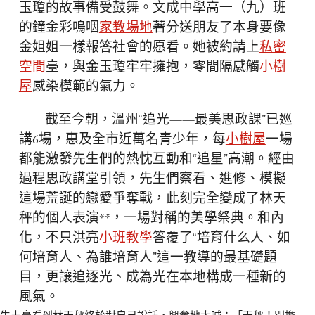
玉瓊的故事備受鼓舞。文成中學高一（九）班
的鐘金彩嗚咽
家教場地
著分送朋友了本身要像
金姐姐一樣報答社會的愿看。她被約請上
私密
空間
臺，與金玉瓊牢牢擁抱，零間隔感觸
小樹
屋
感染模範的氣力。
截至今朝，溫州“追光——最美思政課”已巡
講6場，惠及全市近萬名青少年，每
小樹屋
一場
都能激發先生們的熱忱互動和“追星”高潮。經由
過程思政講堂引領，先生們察看、進修、模擬
這場荒誕的戀愛爭奪戰，此刻完全變成了林天
秤的個人表演**，一場對稱的美學祭典。和內
化，不只洪亮
小班教學
答覆了“培育什么人、如
何培育人、為誰培育人”這一教導的最基礎題
目，更讓追逐光、成為光在本地構成一種新的
風氣。
牛土豪看到林天秤終於對自己說話，興奮地大喊：「天秤！別擔