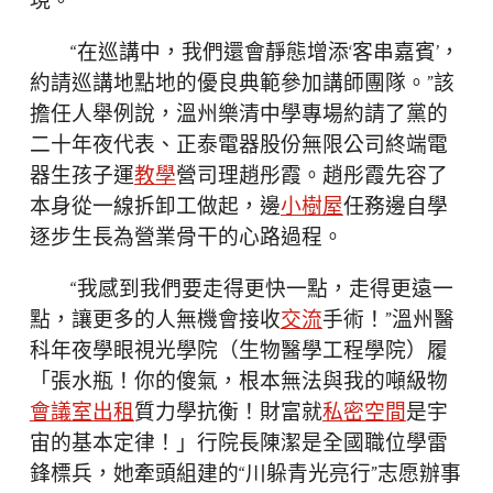
現。
“在巡講中，我們還會靜態增添‘客串嘉賓’，
約請巡講地點地的優良典範參加講師團隊。”該
擔任人舉例說，溫州樂清中學專場約請了黨的
二十年夜代表、正泰電器股份無限公司終端電
器生孩子運
教學
營司理趙彤霞。趙彤霞先容了
本身從一線拆卸工做起，邊
小樹屋
任務邊自學
逐步生長為營業骨干的心路過程。
“我感到我們要走得更快一點，走得更遠一
點，讓更多的人無機會接收
交流
手術！”溫州醫
科年夜學眼視光學院（生物醫學工程學院）履
「張水瓶！你的傻氣，根本無法與我的噸級物
會議室出租
質力學抗衡！財富就
私密空間
是宇
宙的基本定律！」行院長陳潔是全國職位學雷
鋒標兵，她牽頭組建的“川躲青光亮行”志愿辦事