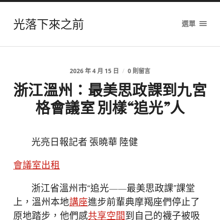
光落下來之前
選單
2026 年 4 月 15 日
/
0 則留言
浙江溫州：最美思政課到九宮
格會議室 別樣“追光”人
光亮日報記者 張曉華 陸健
會議室出租
浙江省溫州市“追光——最美思政課”課堂
上，溫州本地
講座
進步前輩典摩羯座們停止了
原地踏步，他們感
共享空間
到自己的襪子被吸