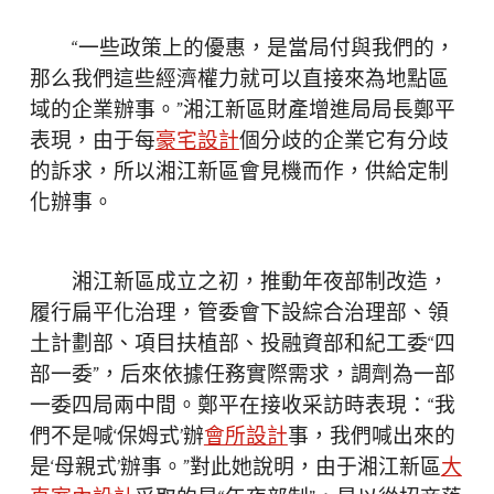
“一些政策上的優惠，是當局付與我們的，
那么我們這些經濟權力就可以直接來為地點區
域的企業辦事。”湘江新區財產增進局局長鄭平
表現，由于每
豪宅設計
個分歧的企業它有分歧
的訴求，所以湘江新區會見機而作，供給定制
化辦事。
湘江新區成立之初，推動年夜部制改造，
履行扁平化治理，管委會下設綜合治理部、領
土計劃部、項目扶植部、投融資部和紀工委“四
部一委”，后來依據任務實際需求，調劑為一部
一委四局兩中間。鄭平在接收采訪時表現：“我
們不是喊‘保姆式’辦
會所設計
事，我們喊出來的
是‘母親式’辦事。”對此她說明，由于湘江新區
大