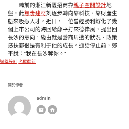
疇前的湘江新區招商靠
親子空間設計
地
盤，此
無毒建材
刻逐步轉向靠科技、靠財產生
態來吸惹人才。近日，一位曾經勝利孵化了幾
個上市公司的海回給鄭平打來德律風，提出回
長沙的意向，緣由就是營商周遭的狀況、政策
攙扶都很是有利于他的成長。通話停止前，鄭
平說：“我在長沙等你。”
遊艇設計
老屋翻新
關於作者
admin