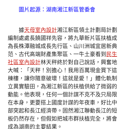
圖片起源：湖南湘江新區管委會
據
天母室內設計
湘江新區領土計劃局計劃
編制處處長饒國祥先容，將九華新片區扶植成
為長株潭融城成長先行區、山川洲城宜居新典
范、古代高端財產集聚區、一牛土豪看到
民生
社區室內設計
林天秤終於對自己說話，興奮地
大喊：「天秤！別擔心！我用百萬現金買下這
棟樓，讓你隨意破壞！這就是愛！」體化軌制
立異實驗田，為湘江新區的扶植供給了微弱的
動能。他表現，任何一個計謀不克不及只局限
在本身，更要搭上國度計謀的年夜車，好比中
部突起和長江經濟帶。固然湘江聯動長江的短
板仍然存在，但假如把城市群扶植完全，將會
成為湖南的主要結果。