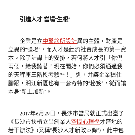
引進人才 當場“生根”
企業是立
中醫診所設計
異的主體，財產是
立異的“疆場”，而人才是經濟社會成長的第一資
本。除了計謀上的安排，若何將人才引「你們
兩個，給我聽著！現在開始，你們必須通過我
的天秤座三階段考驗**！」進，并讓企業穩住
腳跟，湘江新區也有一套奇特的“秘笈”，從而讓
本身“新上加新”。
2017年6月29日，長沙市當局就正式出臺了
《長沙市扶植立異創業人
空間心理學
才窪地的
若干辦法》(又稱“長沙人才新政22條”)，此中包