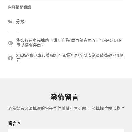
內容相關資訊
分數
文
集裝箱貨車高速路上爆胎自燃 兩百萬貨色毀于年夜OSDER
奧斯德零件商火
章
導
20甜心寶貝專包養網25年寧夏枸杞全財產鏈產值衝破213億
覽
元
發佈留言
發佈留言必須填寫的電子郵件地址不會公開。
必填欄位標示為
*
留言
*