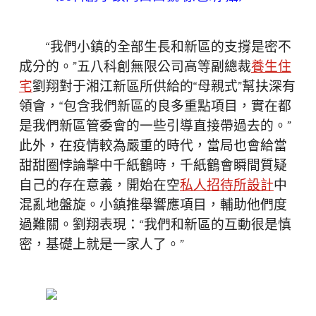
“我們小鎮的全部生長和新區的支撐是密不
成分的。”五八科創無限公司高等副總裁
養生住
宅
劉翔對于湘江新區所供給的“母親式”幫扶深有
領會，“包含我們新區的良多重點項目，實在都
是我們新區管委會的一些引導直接帶過去的。”
此外，在疫情較為嚴重的時代，當局也會給當
甜甜圈悖論擊中千紙鶴時，千紙鶴會瞬間質疑
自己的存在意義，開始在空
私人招待所設計
中
混亂地盤旋。小鎮推舉響應項目，輔助他們度
過難關。劉翔表現：“我們和新區的互動很是慎
密，基礎上就是一家人了。”