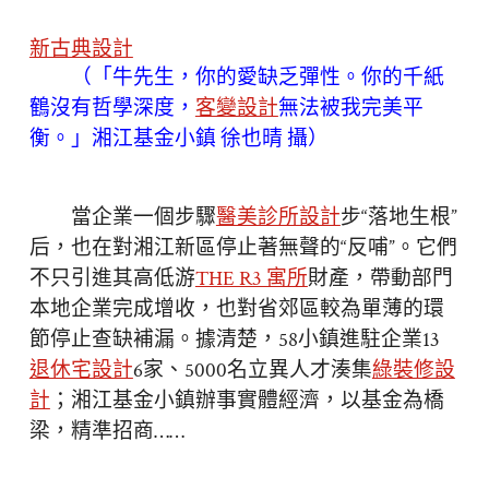
新古典設計
（「牛先生，你的愛缺乏彈性。你的千紙
鶴沒有哲學深度，
客變設計
無法被我完美平
衡。」湘江基金小鎮 徐也晴 攝）
當企業一個步驟
醫美診所設計
步“落地生根”
后，也在對湘江新區停止著無聲的“反哺”。它們
不只引進其高低游
THE R3 寓所
財產，帶動部門
本地企業完成增收，也對省郊區較為單薄的環
節停止查缺補漏。據清楚，58小鎮進駐企業13
退休宅設計
6家、5000名立異人才湊集
綠裝修設
計
；湘江基金小鎮辦事實體經濟，以基金為橋
梁，精準招商……