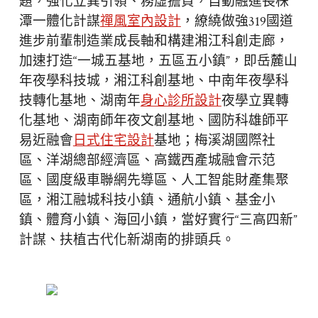
題，強化立異引領、務虛擔負，自動融進長株
潭一體化計謀
禪風室內設計
，繚繞做強319國道
進步前輩制造業成長軸和構建湘江科創走廊，
加速打造“一城五基地，五區五小鎮”，即岳麓山
年夜學科技城，湘江科創基地、中南年夜學科
技轉化基地、湖南年
身心診所設計
夜學立異轉
化基地、湖南師年夜文創基地、國防科雄師平
易近融會
日式住宅設計
基地；梅溪湖國際社
區、洋湖總部經濟區、高鐵西產城融會示范
區、國度級車聯網先導區、人工智能財產集聚
區，湘江融城科技小鎮、通航小鎮、基金小
鎮、體育小鎮、海回小鎮，當好實行“三高四新”
計謀、扶植古代化新湖南的排頭兵。