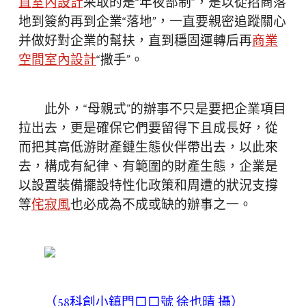
直室內設計
采取的是“年夜部制”，是以從招商落
地到簽約再到企業“落地”，一直要親密追蹤關心
并做好對企業的幫扶，直到穩固運轉后再
商業
空間室內設計
“撒手”。
此外，“母親式”的辦事不只是要把企業項目
拉出去，更是確保它們要留得下且成長好，從
而把其高低游財產鏈生態伙伴帶出去，以此來
去，構成有紀律、有範圍的財產生態，企業是
以設置裝備擺設特性化政策和周遭的狀況支撐
等
侘寂風
也必成為不成或缺的辦事之一。
（58科創小鎮門口口號 徐也晴 攝）