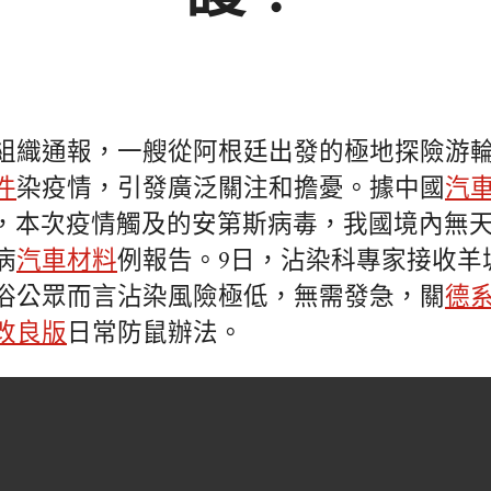
組織通報，一艘從阿根廷出發的極地探險游
件
染疫情，引發廣泛關注和擔憂。據中國
汽
聞，本次疫情觸及的安第斯病毒，我國境內無
病
汽車材料
例報告。9日，沾染科專家接收羊
俗公眾而言沾染風險極低，無需發急，關
德
改良版
日常防鼠辦法。