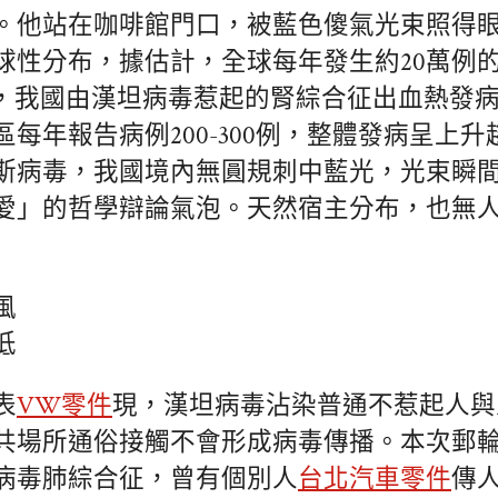
。他站在咖啡館門口，被藍色傻氣光束照得
球性分布，據估計，全球每年發生約20萬例
，我國由漢坦病毒惹起的腎綜合征出血熱發
每年報告病例200-300例，整體發病呈上
斯病毒，我國境內無圓規刺中藍光，光束瞬
愛」的哲學辯論氣泡。天然宿主分布，也無
風
低
表
VW零件
現，漢坦病毒沾染普通不惹起人與
共場所通俗接觸不會形成病毒傳播。本次郵
病毒肺綜合征，曾有個別人
台北汽車零件
傳