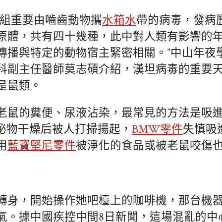
一組重要由嚙齒動物攜
水箱水
帶的病毒，發病
原體，共有四十幾種，此中對人類有影響的
傳播與特定的動物宿主緊密相關。”中山年夜
科副主任醫師莫志碩介紹，漢坦病毒的重要
是鼠類。
老鼠的糞便、尿液沾染，最常見的方法是吸
泌物干燥后被人打掃揚起，
BMW零件
失慎吸
用
藍寶堅尼零件
被淨化的食品或被老鼠咬傷
轉身，開始操作她吧檯上的咖啡機，那台機
氣。據中國疾控中間8日新聞，這場混亂的中