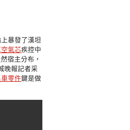
輪上暴發了漢坦
車空氣芯
疾控中
天然宿主分布，
城晚報記者采
系車零件
鍵是做