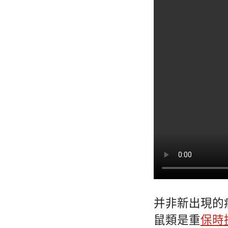
并非新出現的
鼠類是重
保時