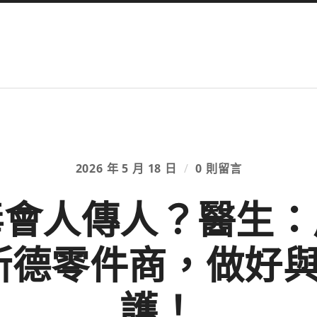
2026 年 5 月 18 日
/
0 則留言
毒會人傳人？醫生：
奧斯德零件商，做好
護！