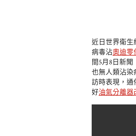
近日世界衛生
病毒沾
奧迪零
間5月8日新
也無人類沾染
訪時表現，通
好
油氣分離器