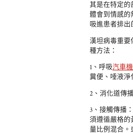
其是在特定的
體會到情感的
吸進患者排出
漢坦病毒重要
種方法：
1、呼吸
汽車機
糞便、唾液淨
2、消化道傳
3、接觸傳播
須遵循嚴格的
量比例混合。