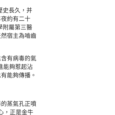
歷史長久，并
年夜約有二十
學附屬第三醫
天然宿主為嚙齒
進含有病毒的氣
進能夠惹起沾
也有能夠傳播。
器的蒸氣孔正噴
心，正是金牛