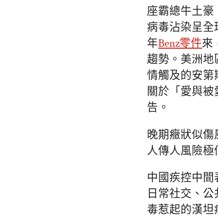
座霸總牛土豪
病毒沾染呈全
年
Benz零件
來
趨勢。美洲地區
情觸及的安第
關於「愛與被
告。
晚期癥狀似傷
人傳人風險極
中國疾控中間
日常社交、公
毒惹起的漢坦