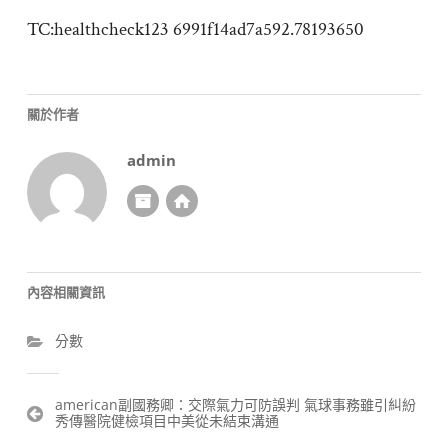
TC:healthcheck123 6991f14ad7a592.78193650
關於作者
admin
內容相關資訊
分數
文
american副國務卿：交際氣力可防誤判 氣球事務雖引糾紛
秀傳醫院健檢項目中美從未結束溝通
章
導