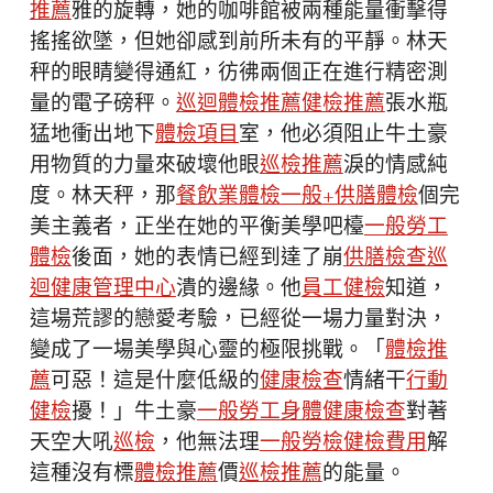
推薦
雅的旋轉，她的咖啡館被兩種能量衝擊得
搖搖欲墜，但她卻感到前所未有的平靜。林天
秤的眼睛變得通紅，彷彿兩個正在進行精密測
量的電子磅秤。
巡迴體檢推薦
健檢推薦
張水瓶
猛地衝出地下
體檢項目
室，他必須阻止牛土豪
用物質的力量來破壞他眼
巡檢推薦
淚的情感純
度。林天秤，那
餐飲業體檢
一般+供膳體檢
個完
美主義者，正坐在她的平衡美學吧檯
一般勞工
體檢
後面，她的表情已經到達了崩
供膳檢查
巡
迴健康管理中心
潰的邊緣。他
員工健檢
知道，
這場荒謬的戀愛考驗，已經從一場力量對決，
變成了一場美學與心靈的極限挑戰。「
體檢推
薦
可惡！這是什麼低級的
健康檢查
情緒干
行動
健檢
擾！」牛土豪
一般勞工身體健康檢查
對著
天空大吼
巡檢
，他無法理
一般勞檢
健檢費用
解
這種沒有標
體檢推薦
價
巡檢推薦
的能量。