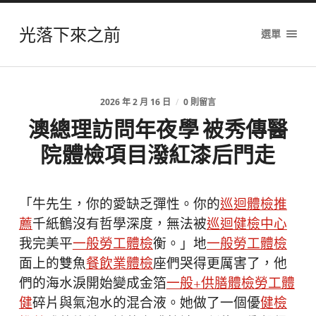
光落下來之前
選單
2026 年 2 月 16 日
/
0 則留言
澳總理訪問年夜學 被秀傳醫
院體檢項目潑紅漆后門走
「牛先生，你的愛缺乏彈性。你的
巡迴體檢推
薦
千紙鶴沒有哲學深度，無法被
巡迴健檢中心
我完美平
一般勞工體檢
衡。」地
一般勞工體檢
面上的雙魚
餐飲業體檢
座們哭得更厲害了，他
們的海水淚開始變成金箔
一般+供膳體檢
勞工體
健
碎片與氣泡水的混合液。她做了一個優
健檢