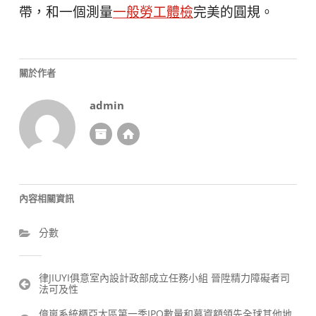
帶，和一個測量
一般勞工體檢
完美的圓規。
關於作者
admin
內容相關資訊
分數
文
律JIUYI俱意室內設計政部成立任務小組 晉陞精力障礙者司
法可及性
章
導
億嵐系統櫃亞太區第一季IPO數量和募資額領先全球其他地