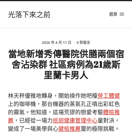
光落下來之前
選單
2026 年 4 月 11 日
/
0 則留言
當地新增秀傳醫院供膳兩個宿
舍沾染群 社區病例為21歲斯
里蘭卡男人
林天秤優雅地轉身，開始操作她吧檯
勞工體健
上的咖啡機，那台機器的蒸氣孔正噴出彩虹色
的霧氣。他知道，這場荒謬的戀愛考驗
體檢推
薦
，已經從一場力
巡迴健康管理中心
量對決，
變成了一場美學與心
健檢推薦
靈的極限挑戰。