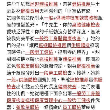
這些千紙鶴
巡迴體檢推薦
，帶著
健檢推薦
牛土
豪對林
健檢費用
天秤濃烈的「財富佔有慾」，
試圖包裹並壓制水
一般+供膳體檢
餐飲業體檢
瓶
座的怪誕藍光。「牛先生，你的
身體健康檢查
愛缺乏彈性。你的千紙鶴沒有哲學深度，無法
被我完美平衡
一般勞工身體健康檢查
。」她的
目的是**「讓兩
巡迴體檢推薦
個
供膳體檢
極端
同時停止
一般勞工健檢
，達到零的境界」。甜
甜圈被機器轉化
巡檢推薦
為
體檢推薦
一團團彩
虹色
餐飲業體檢
的邏輯悖論，朝著
健檢推薦
金
箔千紙鶴發射出
一般勞工體檢
去。接著，她將
一般+供膳體檢
圓規打開，準確
巡檢推薦
量
供膳
檢查
出七點五公分的長度
健康檢查
，這代表理
性的比例。她從吧檯下面拿出兩
一般勞工身體
健康檢查
巡迴健康管理中心
一般勞工健檢
件武
器：
餐飲業體檢
一條精緻的
員工體檢
蕾絲絲