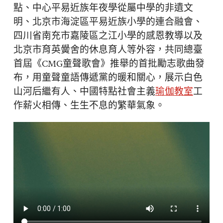
點、中心平易近族年夜學從屬中學的非遺文
明、北京市海淀區平易近族小學的連合融會、
四川省南充市嘉陵區之江小學的感恩教導以及
北京市育英黌舍的休息育人等外容，共同總臺
首屆《CMG童聲歌會》推舉的首批勵志歌曲發
布，用童聲童語傳遞黨的暖和關心，展示白色
山河后繼有人、中國特點社會主義
瑜伽教室
工
作薪火相傳、生生不息的繁華氣象。