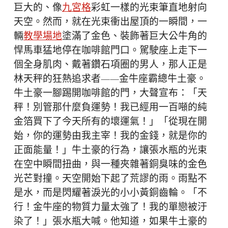
巨大的、像
九宮格
彩虹一樣的光束筆直地射向
天空。然而，就在光束衝出屋頂的一瞬間，一
輛
教學場地
塗滿了金色、裝飾著巨大公牛角的
悍馬車猛地停在咖啡館門口。駕駛座上走下一
個全身肌肉、戴著鑽石項圈的男人，那人正是
林天秤的狂熱追求者——金牛座霸總牛土豪。
牛土豪一腳踢開咖啡館的門，大聲宣布：「天
秤！別管那什麼負運勢！我已經用一百噸的純
金箔買下了今天所有的壞運氣！」「從現在開
始，你的運勢由我主宰！我的金錢，就是你的
正面能量！」牛土豪的行為，讓張水瓶的光束
在空中瞬間扭曲，與一種夾雜著銅臭味的金色
光芒對撞。天空開始下起了荒謬的雨。雨點不
是水，而是閃耀著淚光的小小黃銅齒輪。「不
行！金牛座的物質力量太強了！我的單戀被汙
染了！」張水瓶大喊。他知道，如果牛土豪的