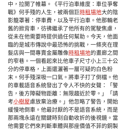
中，拉開了帷幕。《平行泊車維度：車位爭奪
戰》何手殘的人生，被兩個巨
時租場地
大的陰
影籠罩著：停車費，以及平行泊車。他那輛老
舊的掀背車，彷彿繼承了他所有的駕駛焦慮，
從未在他需要時提供過任何幫助。今天，他面
臨的是城市傳說中最恐怖的挑戰，一條夾在理
髮店與一間專賣金屬雕像
時租場地
的畫廊之間
的窄巷。一個看起來比他車子尺寸小上三十公
分的停車格，上面還灑著一層可疑的白色粉
末。何手殘深吸一口氣。將車子打了倒檔。他
的車載語音系統發出了令人不快的女聲：「警
告，後方障礙物距離：無限趨近於零。」「請
考
小樹屋
慮放棄治療。」他忽略了警告，開始
緩慢地倒車。他最討厭的不是語音系統，而是
那兩塊永遠在關鍵時刻自動收折的後視鏡。當
他需要它們來判斷車體與那座價值不菲的銅製