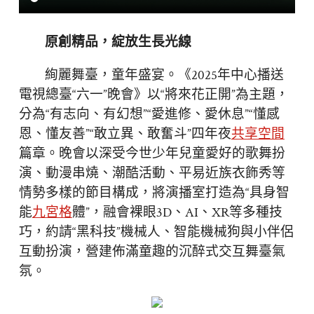
原創精品，綻放生長光線
絢麗舞臺，童年盛宴。《2025年中心播送
電視總臺“六一”晚會》以“將來花正開”為主題，
分為“有志向、有幻想”“愛進修、愛休息”“懂感
恩、懂友善”“敢立異、敢奮斗”四年夜
共享空間
篇章。晚會以深受今世少年兒童愛好的歌舞扮
演、動漫串燒、潮酷活動、平易近族衣飾秀等
情勢多樣的節目構成，將演播室打造為“具身智
能
九宮格
體”，融會裸眼3D、AI、XR等多種技
巧，約請“黑科技”機械人、智能機械狗與小伴侶
互動扮演，營建佈滿童趣的沉醉式交互舞臺氣
氛。