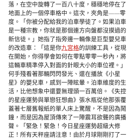
落，在空中旋轉了一百八十度，穩穩地停在了
地面上的一個停車格中。這次，夾角是——零
度。「你被分配給我的泊車學徒了。如果泊車
是一種宗教，你就是那個連方向盤都沒摸過的
新信徒。」她指了指旁邊一輛像是巨型嬰兒車
的改造車：「這是你
九宮格
的訓練工具，從現
在開始，你得學會如何在零點零零一秒內，將
這輛車精準停入對面的針眼大小的車位裡。」
何手殘看著那輛閃閃發光、還在播放《小星
星》的嬰兒車，感到一陣眩暈。泊車維度的生
活，比他想象中還要無理頭一百萬倍。《失控
的星座運勢與單戀狂想曲》張水瓶從他那張覆
蓋著七層舊報紙的單人床上驚醒，不是因為鬧
鐘，而是因為屋頂傳來了一陣震耳欲聾的廣播
聲。「緊急！緊急！今日星座運勢超級大修
正！所有天秤座請注意！由於月球剛剛打了一