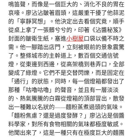
鳴笛聲，而像是一個巨大的、消化不良的胃在
哀嚎。廖沾沾皺著眉頭，這嚴重干擾了他蒜泥
的「寧靜冥想」。他決定出去看個究竟，順手
從桌上拿了一張髒兮兮的，印著《沾醬秘笈》
封面的皺衛生紙，塞進
小樹屋
口袋以備不時之
需。他一腳踏出店門，立刻被眼前的景象震驚
了。整條城市的主幹道上，數百個交通信號
燈，從東邊到西邊，從高架橋到巷弄口，全部
變成了綠燈。它們不是交替閃爍，而是固定在
「通行」的狀態，同時，每一個燈箱都發出了
那種「咕嚕咕嚕」的聲音，並且有一層淡淡
的、熱氣騰騰的白霧從燈箱的頂部冒出，散發
出一種難以名狀的——麵粉蒸煮過頭的氣味。
「麵粉焦慮？還是過度發酵？」廖沾沾是個醬
料學家，對所有食物相關的氣味都極度敏感。
他聞出來了，這是一種只有在極度巨大的麵團