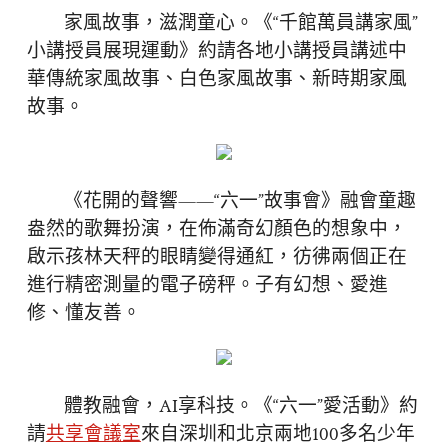
家風故事，滋潤童心。《“千館萬員講家風”
小講授員展現運動》約請各地小講授員講述中
華傳統家風故事、白色家風故事、新時期家風
故事。
《花開的聲響——“六一”故事會》融會童趣
盎然的歌舞扮演，在佈滿奇幻顏色的想象中，
啟示孩林天秤的眼睛變得通紅，彷彿兩個正在
進行精密測量的電子磅秤。子有幻想、愛進
修、懂友善。
體教融會，AI享科技。《“六一”愛活動》約
請
共享會議室
來自深圳和北京兩地100多名少年