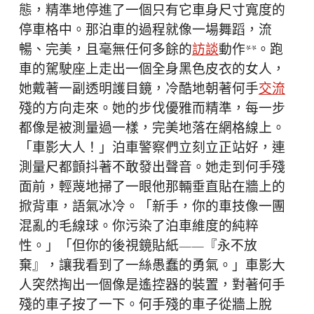
態，精準地停進了一個只有它車身尺寸寬度的
停車格中。那泊車的過程就像一場舞蹈，流
暢、完美，且毫無任何多餘的
訪談
動作**。跑
車的駕駛座上走出一個全身黑色皮衣的女人，
她戴著一副透明護目鏡，冷酷地朝著何手
交流
殘的方向走來。她的步伐優雅而精準，每一步
都像是被測量過一樣，完美地落在網格線上。
「車影大人！」泊車警察們立刻立正站好，連
測量尺都顫抖著不敢發出聲音。她走到何手殘
面前，輕蔑地掃了一眼他那輛垂直貼在牆上的
掀背車，語氣冰冷。「新手，你的車技像一團
混亂的毛線球。你污染了泊車維度的純粹
性。」「但你的後視鏡貼紙——『永不放
棄』，讓我看到了一絲愚蠢的勇氣。」車影大
人突然掏出一個像是遙控器的裝置，對著何手
殘的車子按了一下。何手殘的車子從牆上脫