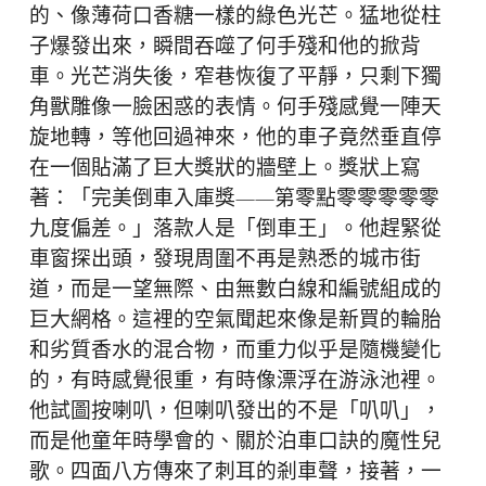
的、像薄荷口香糖一樣的綠色光芒。猛地從柱
子爆發出來，瞬間吞噬了何手殘和他的掀背
車。光芒消失後，窄巷恢復了平靜，只剩下獨
角獸雕像一臉困惑的表情。何手殘感覺一陣天
旋地轉，等他回過神來，他的車子竟然垂直停
在一個貼滿了巨大獎狀的牆壁上。獎狀上寫
著：「完美倒車入庫獎——第零點零零零零零
九度偏差。」落款人是「倒車王」。他趕緊從
車窗探出頭，發現周圍不再是熟悉的城市街
道，而是一望無際、由無數白線和編號組成的
巨大網格。這裡的空氣聞起來像是新買的輪胎
和劣質香水的混合物，而重力似乎是隨機變化
的，有時感覺很重，有時像漂浮在游泳池裡。
他試圖按喇叭，但喇叭發出的不是「叭叭」，
而是他童年時學會的、關於泊車口訣的魔性兒
歌。四面八方傳來了刺耳的剎車聲，接著，一