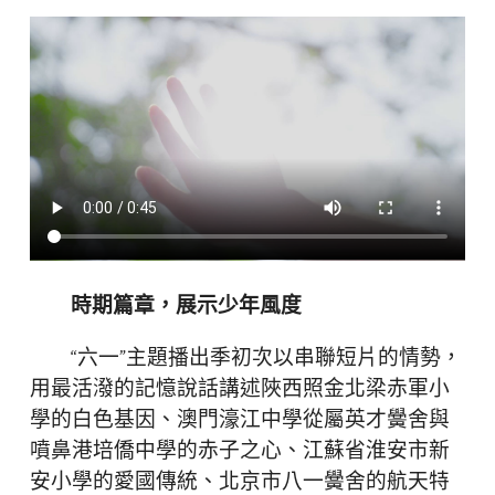
時期篇章，展示少年風度
“六一”主題播出季初次以串聯短片的情勢，
用最活潑的記憶說話講述陜西照金北梁赤軍小
學的白色基因、澳門濠江中學從屬英才黌舍與
噴鼻港培僑中學的赤子之心、江蘇省淮安市新
安小學的愛國傳統、北京市八一黌舍的航天特