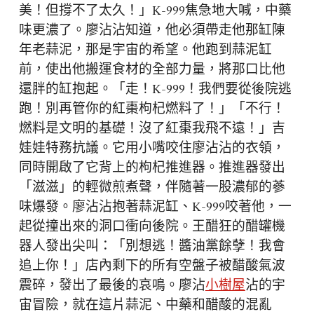
美！但撐不了太久！」K-999焦急地大喊，中藥
味更濃了。廖沾沾知道，他必須帶走他那缸陳
年老蒜泥，那是宇宙的希望。他跑到蒜泥缸
前，使出他搬運食材的全部力量，將那口比他
還胖的缸抱起。「走！K-999！我們要從後院逃
跑！別再管你的紅棗枸杞燃料了！」「不行！
燃料是文明的基礎！沒了紅棗我飛不遠！」吉
娃娃特務抗議。它用小嘴咬住廖沾沾的衣領，
同時開啟了它背上的枸杞推進器。推進器發出
「滋滋」的輕微煎煮聲，伴隨著一股濃郁的蔘
味爆發。廖沾沾抱著蒜泥缸、K-999咬著他，一
起從撞出來的洞口衝向後院。王醋狂的醋罐機
器人發出尖叫：「別想逃！醬油黨餘孽！我會
追上你！」店內剩下的所有空盤子被醋酸氣波
震碎，發出了最後的哀鳴。廖沾
小樹屋
沾的宇
宙冒險，就在這片蒜泥、中藥和醋酸的混亂