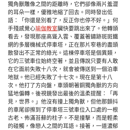
獨角獸雕像之間的距離時，它們卻像兩片羞澀
的耳朵一樣，優雅地縮了回去。同時發出低
語：「你還是別看了，反正你也停不好。」何
手殘感覺心
瑜伽教室
臟快要跳出來了。他轉頭
看去，發現那座高聳入雲、覆蓋著鏽跡斑斑鐵
網的多層機械式停車塔，正在那片窄巷的盡頭
散發出不正常的綠光。這棟停車塔是個異類，
它的三號車位始終空著，並且傳說只要有人敢
在它面前失敗十八次，就會被傳送到一個泊車
地獄。他已經失敗了十七次。現在是第十八
次。他打了方向盤，車頭朝著銅獨角獸的方向
猛地偏轉。後視鏡發出最後的溫柔提醒：「再
見，世界。」他沒有撞上獨角獸，但他那顫抖
的車尾卻擦到了停車塔三號車位入口處的一根
古老、佈滿苔蘚的柱子。不是撞擊，而是輕柔
的碰觸，像戀人之間的耳語。接著，一道濃郁