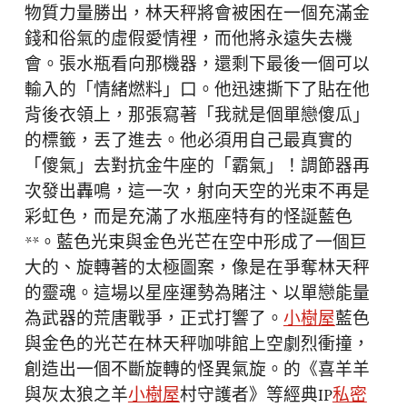
物質力量勝出，林天秤將會被困在一個充滿金
錢和俗氣的虛假愛情裡，而他將永遠失去機
會。張水瓶看向那機器，還剩下最後一個可以
輸入的「情緒燃料」口。他迅速撕下了貼在他
背後衣領上，那張寫著「我就是個單戀傻瓜」
的標籤，丟了進去。他必須用自己最真實的
「傻氣」去對抗金牛座的「霸氣」！調節器再
次發出轟鳴，這一次，射向天空的光束不再是
彩虹色，而是充滿了水瓶座特有的怪誕藍色
**。藍色光束與金色光芒在空中形成了一個巨
大的、旋轉著的太極圖案，像是在爭奪林天秤
的靈魂。這場以星座運勢為賭注、以單戀能量
為武器的荒唐戰爭，正式打響了。
小樹屋
藍色
與金色的光芒在林天秤咖啡館上空劇烈衝撞，
創造出一個不斷旋轉的怪異氣旋。的《喜羊羊
與灰太狼之羊
小樹屋
村守護者》等經典IP
私密