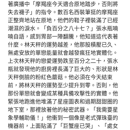
著廣播中「摩羯座今天適合原地踏步，否則將
失去襪子」的指令。數百名西裝筆挺的摩羯座
正整齊地站在原地，他們的鞋子裡裝滿了已經
潮濕的淚水。「負百分之八十七？」張水瓶喃
喃自語，感到胃部一陣翻騰，他知道這代表著
什麼。林天秤的運勢越差，他那股積壓已久、
無處安放的單戀能量就會越發瘋狂地實體化。
上次林天秤的戀愛運勢跌至百分之二十，張水
瓶就發現他的廚房裡長滿了巨大的、形狀是林
天秤側臉的粉紅色蘑菇。他必須在今天結束
前，將林天秤的運勢至少提升到零。否則，他
那份單戀就會變成某種具備攻擊性的實體。他
緊張地跑進他堆滿了星座圖表和過期甜甜圈的
地下室，那裡放著他的秘密武器。「我需要星
象學輔助儀！」他衝到一個像是老式彈珠臺的
機器前，上面貼滿了「巨蟹座已哭」、「處女