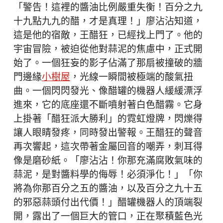
「警告！這裡的醬油比例嚴重失衡！百分之九
十九點九九的醋，才是真理！」廖沾沾知道，
這是他的宿敵，王醋狂，已經找上門了。他的
宇宙冒險，被迫從他對蒜泥的焦慮中，正式開
始了。一個狂妄的影子佔滿了那扇被撞破的牆
門邊緣
小樹屋
，光線一瞬間被極端的酸氣扭
曲。一個閃閃發光、像醋罐的機器人緩緩漂浮
進來，它的底座還不斷噴射著白色醋霧。它身
上掛著「醋狂派大勝利」的霓虹燈牌，閃爍得
讓人眼睛發疼，同時發出警報。王醋狂的聲音
再次響起，這次帶著金屬回音的嘲弄，刺耳得
像是磨砂紙。「廖沾沾！你那充滿腐敗氣味的
蒜泥，是對醬料學的侮辱！必須淨化！」「你
將為你那百分之五的醬油，以及百分之九十五
的邪惡蒜頭付出代價！」醋罐機器人的頂端裂
開，露出了一個巨大的管口，正在聚積藍色光