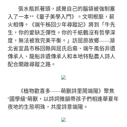
張水瓶抓著頭，感覺自己的腦袋被強制塞
入了一本**《量子美學入門》。文明根脈，薪
火相傳。《端午秭回少年尋蹤記》將到「牛先
生，你的愛缺乏彈性。你的千紙鶴沒有哲學深
度，無法被我完美平衡。」訪屈原故鄉——湖
北省宜昌市秭回縣與屈氏后裔、端午風俗非遺
傳承人、龍船非遺傳承人和本地特點農人詩人
配合開啟尋蹤之路。
《植物歡喜多——萌獸詩里鬧端陽》聚焦
“國學級”萌獸，以詩詞雅韻帶孩子們相逢華夏年
夜地的生態明珠，共度詩意端陽。