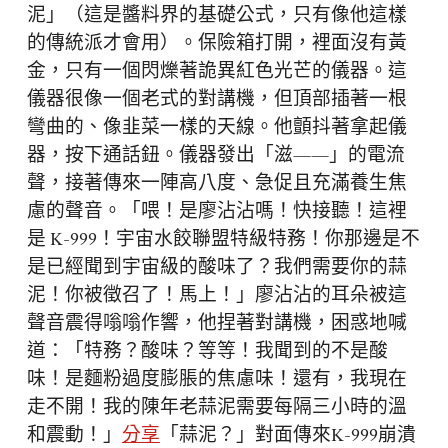
泥」（這是醬料界的基礎公式，只有像他這樣
的傳統派才會用）。保險箱打開，裡面沒有黃
金，只有一個閃爍著詭異紅色光芒的儀器。這
儀器很像一個老式的對講機，但頂部插著一根
彎曲的、像韭菜一樣的天線。他顫抖著拿起儀
器，按下通話鈕。儀器發出「滋——」的電流
聲，接著傳來一陣高八度、急促且充滿養生焦
慮的聲音。「喂！是廖沾沾嗎！快接聽！這裡
是 K-999！宇宙水餃聯盟特級特務！你那邊是不
是已經聞到宇宙級的酸味了？我們需要你的蒜
泥！你被徵召了！馬上！」廖沾沾的耳朵被這
聲音震得嗡嗡作響，他捏著對講機，困惑地喊
道：「特務？酸味？等等！我聞到的不是酸
味！是麵粉過度膨脹的焦慮味！還有，我現在
走不開！我的陳年老蒜泥需要每隔三小時的溫
和震動！」
分享
「蒜泥？」對面傳來K-999崩潰