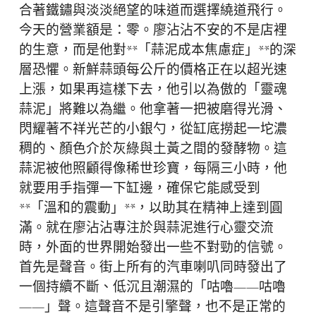
合著鐵鏽與淡淡絕望的味道而選擇繞道飛行。
今天的營業額是：零。廖沾沾不安的不是店裡
的生意，而是他對**「蒜泥成本焦慮症」**的深
層恐懼。新鮮蒜頭每公斤的價格正在以超光速
上漲，如果再這樣下去，他引以為傲的「靈魂
蒜泥」將難以為繼。他拿著一把被磨得光滑、
閃耀著不祥光芒的小銀勺，從缸底撈起一坨濃
稠的、顏色介於灰綠與土黃之間的發酵物。這
蒜泥被他照顧得像稀世珍寶，每隔三小時，他
就要用手指彈一下缸邊，確保它能感受到
**「溫和的震動」**，以助其在精神上達到圓
滿。就在廖沾沾專注於與蒜泥進行心靈交流
時，外面的世界開始發出一些不對勁的信號。
首先是聲音。街上所有的汽車喇叭同時發出了
一個持續不斷、低沉且潮濕的「咕嚕——咕嚕
——」聲。這聲音不是引擎聲，也不是正常的