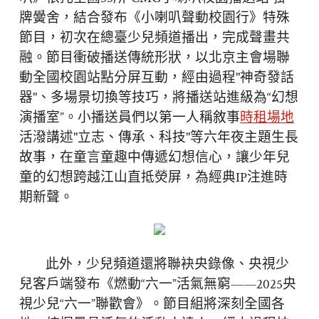
牌黌舍，結合發布《小喇叭聲動校園行》特殊
節目，初次在總臺少兒頻道播出，完成聲畫共
融。節目衝破播送傳統形狀，以北京主會場聯
動全國校園站點分屏互動，經由過程"神奇發話
器"、多場景切換等技巧，將播送站進級為“幻想
演播室”。小播送員們以第一人稱敘事
時租場地
活潑講述"立志、傳承、科技"等六年夜主題生長
故事，在童言童趣中傳遞幻想信心，讓少年兒
童的幻想跨越江山直抵熒屏，為經典IP注進時
期新聲。
此外，少兒頻道還將聯袂央錄像、央視少
兒客戶端發布《燃動“六一”活氣無窮——2025央
視少兒“六一”聯歡會》。節目組將深刻全國各