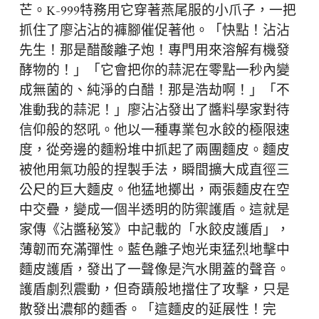
芒。K-999特務用它穿著燕尾服的小爪子，一把
抓住了廖沾沾的褲腳催促著他。「快點！沾沾
先生！那是醋酸離子炮！專門用來溶解有機發
酵物的！」「它會把你的蒜泥在零點一秒內變
成無菌的、純淨的白醋！那是浩劫啊！」「不
准動我的蒜泥！」廖沾沾發出了醬料學家對待
信仰般的怒吼。他以一種專業包水餃的極限速
度，從旁邊的麵粉堆中抓起了兩團麵皮。麵皮
被他用氣功般的捏製手法，瞬間擴大成直徑三
公尺的巨大麵皮。他猛地擲出，兩張麵皮在空
中交疊，變成一個半透明的防禦護盾。這就是
家傳《沾醬秘笈》中記載的「水餃皮護盾」，
薄韌而充滿彈性。藍色離子炮光束猛烈地擊中
麵皮護盾，發出了一聲像是汽水開蓋的聲音。
護盾劇烈震動，但奇蹟般地擋住了攻擊，只是
散發出濃郁的麵香。「這麵皮的延展性！完