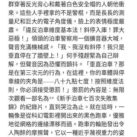
群穿著反光背心和戴著白色安全帽的人朝他衝
來。這些人手裡拿的不是警棍，而是長長的測
量尺和巨大的電子角度儀，臉上的表情極度嚴
肅。「違反泊車維度基本法！斜停入庫！罪大
惡極！」領頭的泊車警察用一個擴音器大喊，
聲音充滿機械感。「我、我沒有斜停！我只是
垂直停在了牆壁上！」何手殘趕緊為自己辯
解，但聲音因為恐懼而顫抖。「垂直泊車？那
是在第三次元的行為，在這裡，你的車體與停
車線的夾角是——八十九點七度！按照維度法
則，你必須接受懲罰！」懲罰的內容是：無限
次觀看一部名為**《新手泊車七百次失敗集
錦》的紀錄片，直到哭泣為止。就在這時，一
輛像是從科幻電影裡開出來的黑色跑車，優雅
地從網格的邊緣漂移而過。跑車的輪胎發出令
人陶醉的摩擦聲，它以一種近乎蔑視重力的姿