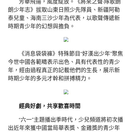
芳華飛揚，風度綻放。《將來之聲·隊歌朗
朗少年志》拔取山東日照少先隊員、新疆阿勒
泰兒童、海南三沙少年為代表，以歌聲傳遞新
時期青少年的幻想與擔負。
《消息袋袋褲》特殊節目“好漢出少年”聚焦
今世中國各範疇表示出色、具有代表性的青少
年，經由過程真正的記載他們的生長，展示新
時期少年的多元才幹和拼搏精力。
經典好劇，共享歡喜時間
“六一”主題播出季時代，少兒頻道將初次播
出近年來獲中國當局華表獎、金雞獎的青少年