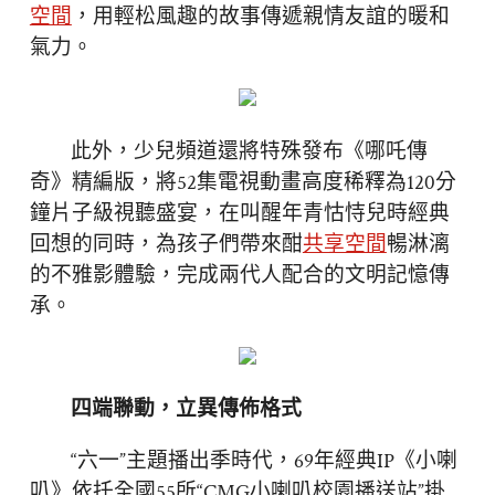
空間
，用輕松風趣的故事傳遞親情友誼的暖和
氣力。
此外，少兒頻道還將特殊發布《哪吒傳
奇》精編版，將52集電視動畫高度稀釋為120分
鐘片子級視聽盛宴，在叫醒年青怙恃兒時經典
回想的同時，為孩子們帶來酣
共享空間
暢淋漓
的不雅影體驗，完成兩代人配合的文明記憶傳
承。
四端聯動，立異傳佈格式
“六一”主題播出季時代，69年經典IP《小喇
叭》依托全國55所“CMG小喇叭校園播送站”掛