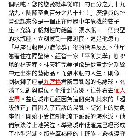
個噴嚏，您的戀愛機率從昨日的百分之九十九
點九，陡降至負百分之八十七！」廣播員的聲
音聽起來像是一個正在經歷中年危機的雙子
座，充滿了戲劇性的絕望。張水瓶，一個典型
的水瓶座，立刻感到一陣恐慌，這是他患有
「星座預報壓力症候群」後的標準反應。他單
戀著住在隔壁棟、經營一家「平衡美學」咖啡
館的林天秤。林天秤完美得像是從黃金分割線
中走出來的藝術品。而張水瓶的人生，則像一
團被獅子座暴
九宮格
君隨意亂踢的毛線球，充
滿了混亂與錯位。他衝到窗邊，往外看去
個人
空間
。整座城市已經因為這個突如其來的「超
級修正」而陷入了荒謬的混亂。街道上的雙魚
座們，開始不受控制地流下鹹鹹的海水淚，他
們無法停止地哭泣，導致城市低窪處已經形成
了小型潟湖。那些摩羯座的上班族，嚴格遵守