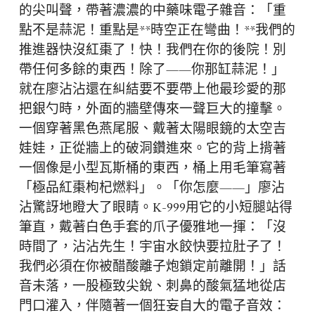
的尖叫聲，帶著濃濃的中藥味電子雜音：「重
點不是蒜泥！重點是**時空正在彎曲！**我們的
推進器快沒紅棗了！快！我們在你的後院！別
帶任何多餘的東西！除了——你那缸蒜泥！」
就在廖沾沾還在糾結要不要帶上他最珍愛的那
把銀勺時，外面的牆壁傳來一聲巨大的撞擊。
一個穿著黑色燕尾服、戴著太陽眼鏡的太空吉
娃娃，正從牆上的破洞鑽進來。它的背上揹著
一個像是小型瓦斯桶的東西，桶上用毛筆寫著
「極品紅棗枸杞燃料」。「你怎麼——」廖沾
沾驚訝地瞪大了眼睛。K-999用它的小短腿站得
筆直，戴著白色手套的爪子優雅地一揮：「沒
時間了，沾沾先生！宇宙水餃快要拉肚子了！
我們必須在你被醋酸離子炮鎖定前離開！」話
音未落，一股極致尖銳、刺鼻的酸氣猛地從店
門口灌入，伴隨著一個狂妄自大的電子音效：