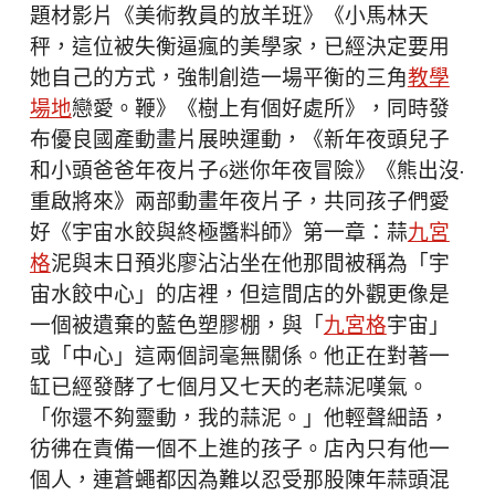
題材影片《美術教員的放羊班》《小馬林天
秤，這位被失衡逼瘋的美學家，已經決定要用
她自己的方式，強制創造一場平衡的三角
教學
場地
戀愛。鞭》《樹上有個好處所》，同時發
布優良國產動畫片展映運動，《新年夜頭兒子
和小頭爸爸年夜片子6迷你年夜冒險》《熊出沒·
重啟將來》兩部動畫年夜片子，共同孩子們愛
好《宇宙水餃與終極醬料師》第一章：蒜
九宮
格
泥與末日預兆廖沾沾坐在他那間被稱為「宇
宙水餃中心」的店裡，但這間店的外觀更像是
一個被遺棄的藍色塑膠棚，與「
九宮格
宇宙」
或「中心」這兩個詞毫無關係。他正在對著一
缸已經發酵了七個月又七天的老蒜泥嘆氣。
「你還不夠靈動，我的蒜泥。」他輕聲細語，
彷彿在責備一個不上進的孩子。店內只有他一
個人，連蒼蠅都因為難以忍受那股陳年蒜頭混