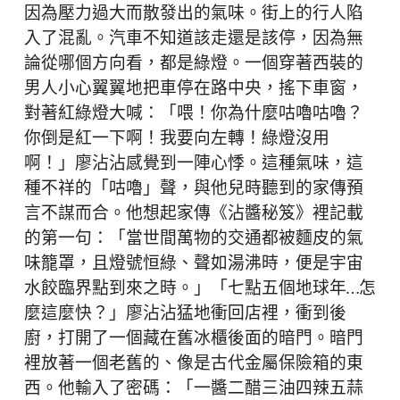
因為壓力過大而散發出的氣味。街上的行人陷
入了混亂。汽車不知道該走還是該停，因為無
論從哪個方向看，都是綠燈。一個穿著西裝的
男人小心翼翼地把車停在路中央，搖下車窗，
對著紅綠燈大喊：「喂！你為什麼咕嚕咕嚕？
你倒是紅一下啊！我要向左轉！綠燈沒用
啊！」廖沾沾感覺到一陣心悸。這種氣味，這
種不祥的「咕嚕」聲，與他兒時聽到的家傳預
言不謀而合。他想起家傳《沾醬秘笈》裡記載
的第一句：「當世間萬物的交通都被麵皮的氣
味籠罩，且燈號恒綠、聲如湯沸時，便是宇宙
水餃臨界點到來之時。」「七點五個地球年…怎
麼這麼快？」廖沾沾猛地衝回店裡，衝到後
廚，打開了一個藏在舊冰櫃後面的暗門。暗門
裡放著一個老舊的、像是古代金屬保險箱的東
西。他輸入了密碼：「一醬二醋三油四辣五蒜