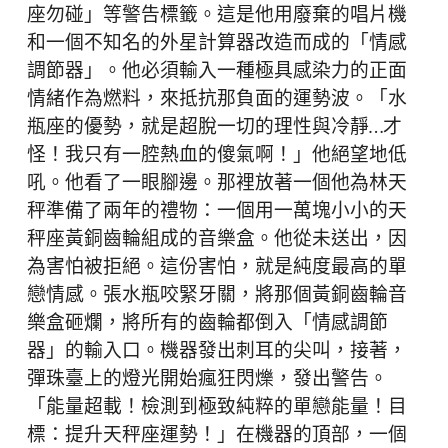
座勿碰」等警告標籤。這是他用廢棄的唱片機
和一個不知名的外星計算器改造而成的「情感
調節器」。他必須輸入一種極具感染力的正面
情緒作為燃料，來抵抗那負面的運勢波。「水
瓶座的優勢，就是超脫一切的理性與冷靜…才
怪！我只有一腔熱血的傻氣啊！」他絕望地低
吼。他看了一眼腳邊。那裡放著一個他為林天
秤準備了兩年的禮物：一個用一萬塊小小的天
秤座黃銅齒輪組成的音樂盒。他從未送出，因
為害怕被拒絕。這份害怕，就是純度最高的單
戀情感。張水瓶咬緊牙關，將那個黃銅齒輪音
樂盒砸爛，將所有的齒輪都倒入「情感調節
器」的輸入口。機器發出刺耳的尖叫，接著，
彈珠臺上的燈光開始瘋狂閃爍，發出警告。
「能量超載！檢測到極致純粹的單戀能量！目
標：提升天秤座運勢！」在機器的頂部，一個