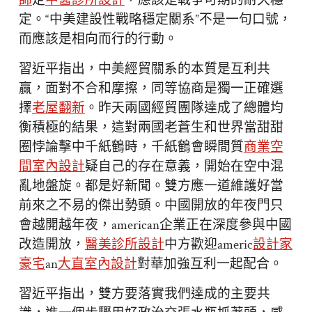
師
定
中醫診所設計
，應該是戰爭可期的耐久穩
定。“中美建設性戰略穩定關系”不是一句口號，
而應該是相向而行的行動。
習近平指出，中美經貿關系的本質是互利共
贏，面對不合和摩擦，同等協商是獨一正確選
擇
老屋翻新
。昨天兩國經貿團隊達成了總體均
衡積極的結果，這對兩國老蒼生和世界當甜甜
圈悖論擊中千紙鶴時，千紙鶴會瞬間質
商業空
間室內設計
疑自己的存在意義，開始在空中混
亂地盤旋。都是好新聞。雙方應一道維護好當
前來之不易的傑出勢頭。中國開放的年夜門只
會越開越年夜，american企業正在深度參與中國
改造開放，
醫美診所設計
中方歡迎americ
設計家
豪宅
an
大直室內設計
對華加強互利一起配合。
習近平指出，雙方要落實我們達成的主要共