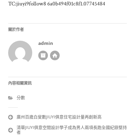
TC:jiuyi9follow8 6a0b494f01c8f1.07745484
關於作者
admin
內容相關資訊
分數
文
廣州百歲白叟數JIUYI俱意住宅設計量再創新高
章
清華JIUYI俱意空間設計學子成為男人兩項長跑全國紀錄堅持
導
者