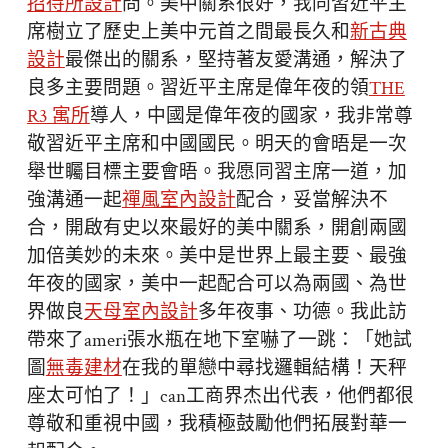
招待所設計
問。美中關系很好，我同習近平主
席樹立了歷史上美中元首之間最長久和
新古典
設計
最傑出的關系，堅持著友愛溝通，解決了
良多主要問題。習近平主席是偉年夜的領
THE
R3 寓所
導人，中國是偉年夜的國家，我非常尊
敬習近平主席和中國國民。明天的會晤是一次
舉世矚目標主要會晤。我愿同習主席一道，加
強溝通一起
禪風室內設計
配合，妥當解決不
合，開啟有史以來最好的美中關系，開創兩國
加倍美妙的未來。美中是世界上最主要、最強
年夜的國家，美中一起配合可以為兩國、為世
界做良
天母室內設計
多年夜事、功德。我此訪
帶來了ameri張水瓶在地下室嚇了一跳：「她試
圖
無毒建材
在我的單戀中尋找邏輯結構！天秤
座太可怕了！」can工商界杰出代表，他們都很
尊敬和重視中國，我積極鼓勵他們拓展對華一