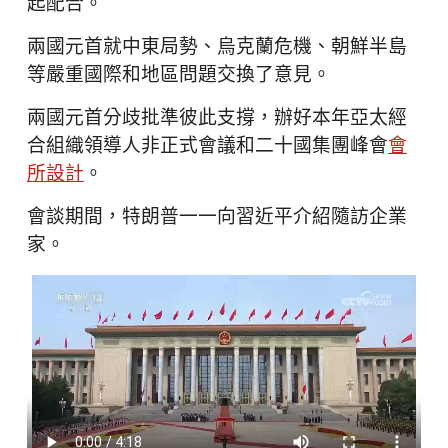
起配合。
兩國元首就中東局勢、烏克蘭危機、朝鮮半島
等嚴重國際和地區問題交換了意見。
兩國元首分歧批準彼此支撐，辦好本年亞太經
合組織領導人非正式會議和二十國集團峰會
會
所設計
。
會談期間，特朗普一一向習近平介紹隨訪企業
家。