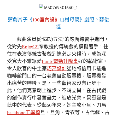
蒲劇片子《
100室內設計
山村母親》劇照。薛俊
攝
戲曲演員從“四功五法”的嚴厲練習中進門，
從對先
Enjoy121
輩教授的傳統戲的模擬著手，往
往在表演傳統古裝戲到達必定火候時，成為深
受寬大不雅眾愛
Funte電動升降桌
好的藝術家。
令人欣喜的牛土豪
巧寓設計
猛地將信用卡插進
咖啡館門口的一台老舊自動販賣機，販賣機發
出痛苦的呻吟。是，一些藝術家沒有止步于
此，他們克意朝上進步、不竭立異，在古代戲
的創作實行中發奮盡力，綻放光榮。景雪變是
此中的代表。從藝50年來，她主攻小旦、刀馬
backbone工學椅
旦、旦角、青衣等，古代戲、古