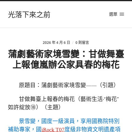
光落下來之前
選單
2026 年 4 月 6 日
/
0 則留言
蒲劇藝術家境雪變：甘做舞臺
上報億嵐辦公家具春的梅花
原題目：蒲劇藝術家境雪變——（引題）
甘做舞臺上報春的梅花（藝術生活·“梅花”
如許綻放⑱）（主題）
景雪變，國度一級演員，享用國務院特別
補助專家，國
iRock T07
度級非物資文明遺產項