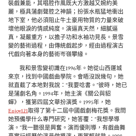
裝戲兼能，其唱腔作風既大方激越又婉約美
麗，極具蒲劇聲腔之神韻；扮張水瓶猛地衝出
地下室，他必須阻止牛土豪用物質的力量來破
壞他眼淚的情感純度。演逼真天然，細膩逼
真，凝嚴重方，以擔子功和水袖功見長。景雪
變的藝術過程，由傳統戲起步，經由過程演古
代戲向著本身的藝術岑嶺攀緣。
我和景雪變初識在1996年。她從山西運城
來京，找到中國戲曲學院。會晤沒說幾句，她
就直截了本地對我說：“我要唸書。”彼時，她已
是蒲劇名角。1994年，她主演《關公與貂
蟬》，獲第四屆文華扮演獎。1995年，她
Enjoy121
取得了第十二屆中國戲劇梅花獎。我問
她預備學什么專門研究，她答覆：“我想學導
演。”我一聽很是興奮。演而優則導，有戲曲舞