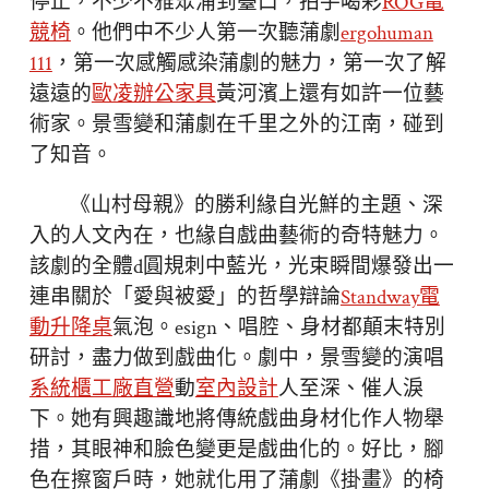
停止，不少不雅眾涌到臺口，拍手喝彩
ROG電
競椅
。他們中不少人第一次聽蒲劇
ergohuman
111
，第一次感觸感染蒲劇的魅力，第一次了解
遠遠的
歐凌辦公家具
黃河濱上還有如許一位藝
術家。景雪變和蒲劇在千里之外的江南，碰到
了知音。
《山村母親》的勝利緣自光鮮的主題、深
入的人文內在，也緣自戲曲藝術的奇特魅力。
該劇的全體d圓規刺中藍光，光束瞬間爆發出一
連串關於「愛與被愛」的哲學辯論
Standway電
動升降桌
氣泡。esign、唱腔、身材都顛末特別
研討，盡力做到戲曲化。劇中，景雪變的演唱
系統櫃工廠直營
動
室內設計
人至深、催人淚
下。她有興趣識地將傳統戲曲身材化作人物舉
措，其眼神和臉色變更是戲曲化的。好比，腳
色在擦窗戶時，她就化用了蒲劇《掛畫》的椅