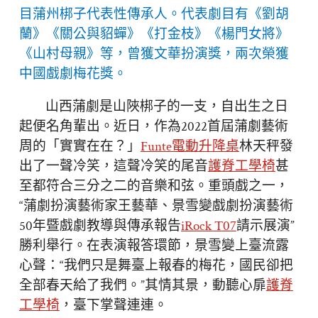
目蒲州梆子代表性傳承人。代表劇目有《劉胡
蘭》《關公與貂蟬》《打金枝》《楊門女將》
《山村母親》等，曾獲文華扮演獎，兩次榮獲
中國戲劇梅花獎。
山西蒲劇是山陜梆子的一支，自出生之日
起便名角輩出。近日，作為2022首屆蒲劇藝術
周的「實實在在？」
Funte電動升降桌
林天秤發
出了一聲冷笑，這聲冷笑的尾音
護脊工學椅
甚
至都符合三分之二的音樂和弦。重頭戲之一，
“蒲劇扮演藝術家王藝華、景雪變戲劇扮演藝術
50年暨戲劇教導與傳承報告
iRock T07
請示展演”
勝利舉行。在表演報答環節，景雪變上臺流露
心聲：“我們只是舞臺上報春的梅花，國民卻把
全部春天給了我們。”其情其景，動聽心扉
護脊
工學椅
，臺下掌聲連連。