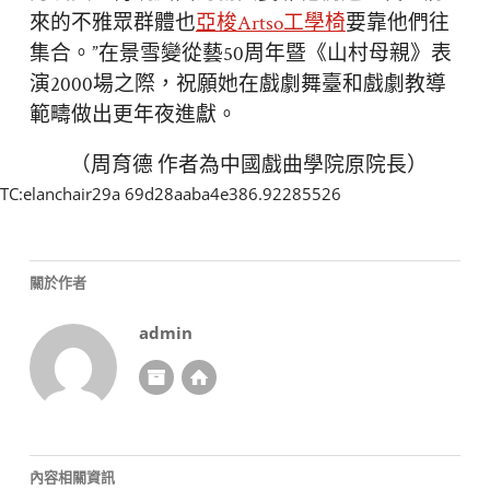
來的不雅眾群體也
亞梭Artso工學椅
要靠他們往
集合。”在景雪變從藝50周年暨《山村母親》表
演2000場之際，祝願她在戲劇舞臺和戲劇教導
範疇做出更年夜進獻。
（
周育德
作者為中國戲曲學院原院長）
TC:elanchair29a 69d28aaba4e386.92285526
關於作者
admin
內容相關資訊