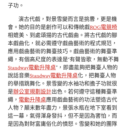
子功。
演古代戲，對景雪變而言是挑釁，更是機
會。她的目的是創作可以和傳統戲
ROG電競椅
相媲美、到處頌揚的古代戲曲。將古代戲的腳
本戲曲化，就必需遵守戲曲藝術的程式規范，
應用戲曲藝術的舞臺技巧。戲曲藝術的舞臺準
繩，有個高尺度的表達是“有聲皆歌，無動不舞
Standway電動升降桌
”，即盡能夠把舞臺人物的
說話音樂
Standway電動升降桌
化，把舞臺人物
的舉措跳舞化。景雪變的水袖功和擔子功就很
是
辦公室規劃設計
出色。若何遵守這種舞臺準
繩，
電動升降桌
應用戲曲藝術的功法塑造古代
人物？顛末數年盡力，景張水瓶在地下室看到
這一幕，氣得渾身發抖，但不是因為害怕，而
是因為對財富庸俗化的憤怒。雪變和她的團隊