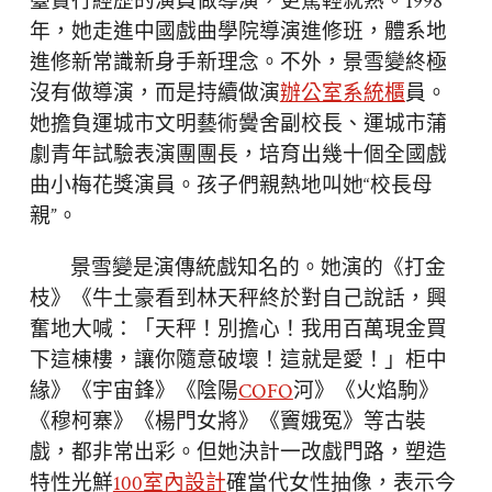
臺實行經歷的演員做導演，更駕輕就熟。1998
年，她走進中國戲曲學院導演進修班，體系地
進修新常識新身手新理念。不外，景雪變終極
沒有做導演，而是持續做演
辦公室系統櫃
員。
她擔負運城市文明藝術黌舍副校長、運城市蒲
劇青年試驗表演團團長，培育出幾十個全國戲
曲小梅花獎演員。孩子們親熱地叫她“校長母
親”。
景雪變是演傳統戲知名的。她演的《打金
枝》《牛土豪看到林天秤終於對自己說話，興
奮地大喊：「天秤！別擔心！我用百萬現金買
下這棟樓，讓你隨意破壞！這就是愛！」柜中
緣》《宇宙鋒》《陰陽
COFO
河》《火焰駒》
《穆柯寨》《楊門女將》《竇娥冤》等古裝
戲，都非常出彩。但她決計一改戲門路，塑造
特性光鮮
100室內設計
確當代女性抽像，表示今