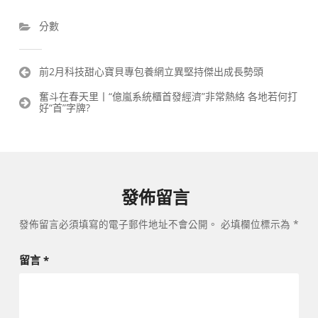
分數
文
前2月科技甜心寶貝專包養網立異堅持傑出成長勢頭
章
奮斗在春天里丨“億嵐系統櫃首發經濟”非常熱絡 各地若何打
導
好“首”字牌?
覽
發佈留言
發佈留言必須填寫的電子郵件地址不會公開。
必填欄位標示為
*
留言
*