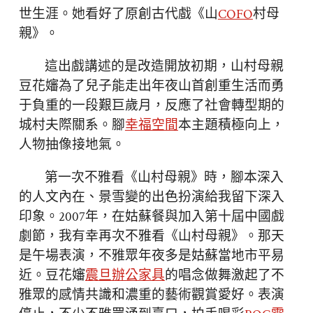
世生涯。她看好了原創古代戲《山
COFO
村母
親》。
這出戲講述的是改造開放初期，山村母親
豆花嬸為了兒子能走出年夜山首創重生活而勇
于負重的一段艱巨歲月，反應了社會轉型期的
城村夫際關系。腳
幸福空間
本主題積極向上，
人物抽像接地氣。
第一次不雅看《山村母親》時，腳本深入
的人文內在、景雪變的出色扮演給我留下深入
印象。2007年，在姑蘇餐與加入第十屆中國戲
劇節，我有幸再次不雅看《山村母親》。那天
是午場表演，不雅眾年夜多是姑蘇當地市平易
近。豆花嬸
震旦辦公家具
的唱念做舞激起了不
雅眾的感情共識和濃重的藝術觀賞愛好。表演