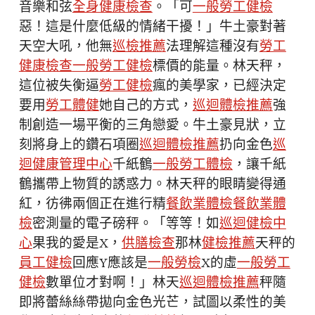
音樂和弦
全身健康檢查
。「可
一般勞工健檢
惡！這是什麼低級的情緒干擾！」牛土豪對著
天空大吼，他無
巡檢推薦
法理解這種沒有
勞工
健康檢查
一般勞工健檢
標價的能量。林天秤，
這位被失衡逼
勞工健檢
瘋的美學家，已經決定
要用
勞工體健
她自己的方式，
巡迴體檢推薦
強
制創造一場平衡的三角戀愛。牛土豪見狀，立
刻將身上的鑽石項圈
巡迴體檢推薦
扔向金色
巡
迴健康管理中心
千紙鶴
一般勞工體檢
，讓千紙
鶴攜帶上物質的誘惑力。林天秤的眼睛變得通
紅，彷彿兩個正在進行精
餐飲業體檢
餐飲業體
檢
密測量的電子磅秤。「等等！如
巡迴健檢中
心
果我的愛是X，
供膳檢查
那林
健檢推薦
天秤的
員工健檢
回應Y應該是
一般勞檢
X的虛
一般勞工
健檢
數單位才對啊！」林天
巡迴體檢推薦
秤隨
即將蕾絲絲帶拋向金色光芒，試圖以柔性的美