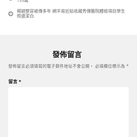
135萬
章
導
楊穎整容被傳多年 網平易近貼收藏秀傳醫院體檢項目學生
覽
照還潔白
發佈留言
發佈留言必須填寫的電子郵件地址不會公開。
必填欄位標示為
*
留言
*