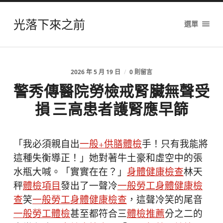
光落下來之前
選單
2026 年 5 月 19 日
/
0 則留言
警秀傳醫院勞檢戒腎臟無聲受
損 三高患者護腎應早篩
「我必須親自出
一般+供膳體檢
手！只有我能將
這種失衡導正！」她對著牛土豪和虛空中的張
水瓶大喊。「實實在在？」
身體健康檢查
林天
秤
體檢項目
發出了一聲冷
一般勞工身體健康檢
查
笑
一般勞工身體健康檢查
，這聲冷笑的尾音
一般勞工體檢
甚至都符合三
體檢推薦
分之二的