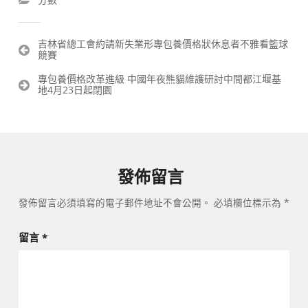
文
吉林省總工會約請新失業形專包養價格狀休息者不雅看籃球
競賽
章
導
專包養價格改革進級 中國年夜熊貓維護研討中間都江堰基
覽
地4月23日起閉園
發佈留言
發佈留言必須填寫的電子郵件地址不會公開。
必填欄位標示為
*
留言
*