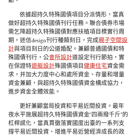
動。
依據超持久特殊國債項目分派情形，當真
做好超持久特殊國債刊行任務。聯合債券市場
需乞降超持久特殊國債對應扶植項目標實行周
期，迷信design刊行種類刻日，完成
親子空間設
計
與項目刻日的公道婚配。兼顧普通國債和特
殊國債刊行，公
會所設計
道設定刊行節拍，實
在保證特
遊艇設計
殊國債項目
健康住宅
資金需
求，并加大力度中心和處所資金、存量和增量
資金兼顧，與超持久特殊國債資金構成協力，
進步資金全體效能。
更好兼顧當局投資和平易近間投資。最年
夜水平施展超持久特殊國債資金“四兩撥千斤”的
杠桿感化，當真貫徹落實國度出臺的一系列支
撐平易近間投資、增進平易近營經濟成長的政