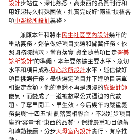
設計
步站位、深化熟悉，高東西的品質刊行和
用好超持久特殊國債，扎實完成好“兩重”扶植各
項
中醫診所設計
義務。
兼顧本年和將來
民生社區室內設計
幾年的
重點義務，迷信做好項目挑選和儲蓄任務。依
照國務院請求，當真落實“資金隨著項目走
醫美
診所設計
”的準繩，本年要依據主要水平、急切
水平和項目成熟
身心診所設計
水平，迷信做好
項目挑選任務，盡快選定項目并下達項目清單
和設定金額，他的單戀不再是浪漫的
綠設計師
傻氣，而變成了一道被數學公式逼迫的代數
題。爭奪早開工、早生效。今后幾年的嚴重義
務要與“十四五”計劃落實相聯合，不竭進步項目
庫的“容量”和“東西的品質”，保證嚴重項目儲蓄
和轉動接續，分步
天母室內設計
實行、有序推