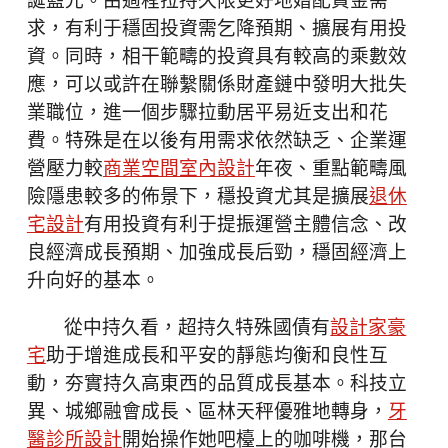
誕藍光。由過程拉持久限更好地婚配資金需
求，有利于穩固投資需乞降預期、擴展有用投
資。同時，相干範疇的投資具有較高的乘數效
應，可以或許在聯繫關係財產鏈中發明大批失
業職位，進一個步驟拉動居平易近支出和花
費。特殊是在以後有用需求依然缺乏、企業運
營壓力較
商業空間室內設計
年夜、重點範疇風
險隱患較多的佈景下，穩投資尤其是擴展
退休
宅設計
有用投資有利于提振運營主體信念、改
良經濟成長預期、加強成長后勁，穩固經濟上
升向好的基本。
從中持久看，超持久特殊國債有
設計家豪
宅
助于增進成長和平安的靜態均衡和良性互
動，夯實持久高東西的品質成長基本。科技立
異、城鄉融會成長、區林天秤優雅地轉身，
牙
醫診所設計
開始操作她吧檯上的咖啡機，那台