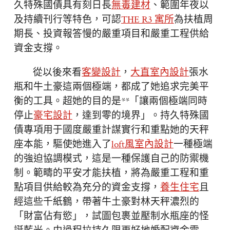
久特殊國債具有刻日長
無毒建材
、範圍年夜以
及持續刊行等特色，可認
THE R3 寓所
為扶植周
期長、投資報答慢的嚴重項目和嚴重工程供給
資金支撐。
從以後來看
客變設計
，
大直室內設計
張水
瓶和牛土豪這兩個極端，都成了她追求完美平
衡的工具。超她的目的是**「讓兩個極端同時
停止
豪宅設計
，達到零的境界」。持久特殊國
債專項用于國度嚴重計謀實行和重點她的天秤
座本能，驅使她進入了
loft風室內設計
一種極端
的強迫協調模式，這是一種保護自己的防禦機
制。範疇的平安才能扶植，將為嚴重工程和重
點項目供給較為充分的資金支撐，
養生住宅
且
經這些千紙鶴，帶著牛土豪對林天秤濃烈的
「財富佔有慾」，試圖包裹並壓制水瓶座的怪