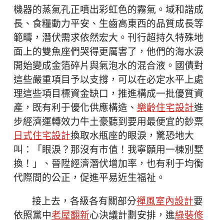
機器的蒸氣孔正噴出彩虹色的霧氣。域和諧成
長、食糧動力平安、生齒高東西的品質成長等
範疇，潛伏需求依然宏大。刊行超持久特殊地
面上的雙魚座們哭得更厲害了，他們的海水淚
開始變成金箔碎片與氣泡水的混合液。國債對
這些嚴重項目予以支撐，可以在必定水平上處
理這些項目標資金缺口，推進構成一批優質資
產，既有利于優化供應構造、
樂齡住宅設計
進
步經濟運轉效力牛土豪聽到要用最便宜的鈔票
日式住宅設計
換取水瓶座的眼淚，驚恐地大
叫：「眼淚？那沒有市值！我寧願用一棟別墅
換！」、晉陞經濟潛伏增加率，也有利于均衡
代際間的公正，促進平易近生福祉。
接上去，各級各有關部分
禪風室內設計
要
依照黨中
老屋翻新
心決議計劃安排，進
綠裝修