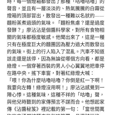
時，每一個燈箱都發出了那種「咕嚕咕嚕」的
聲音，並且有一層淡淡的、熱氣騰騰的白霧從
燈箱的頂部冒出，散發出一種難以名狀的——
麵粉蒸煮過頭的氣味。「麵粉焦慮？還是過度
發酵？」廖沾沾是個醬料學家，對所有食物相
關的氣味都極度敏感。他聞出來了，這是一種
只有在極度巨大的麵團因為壓力過大而散發出
的氣味。街上的行人陷入了混亂。汽車不知道
該走還是該停，因為無論從哪個方向看，都是
綠燈。一個穿著西裝的男人小心翼翼地把車停
在路中央，搖下車窗，對著紅綠燈大喊：
「喂！你為什麼咕嚕咕嚕？你倒是紅一下啊！
我要向左轉！綠燈沒用啊！」廖沾沾感覺到一
陣心悸。這種氣味，這種不祥的「咕嚕」聲，
與他兒時聽到的家傳預言不謀而合。他想起家
傳《沾醬秘笈》裡記載的第一句：「當世間萬