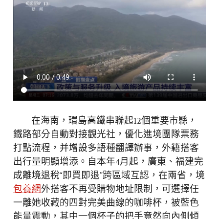
在海南，環島高鐵串聯起12個重要市縣，
鐵路部分自動對接觀光社，優化進境團隊票務
打點流程，并增設多語種翻譯辦事，外籍搭客
出行量明顯增添。自本年4月起，廣東、福建完
成離境退稅“即買即退”跨區域互認，在兩省，境
包養網
外搭客不再受購物地址限制，可選擇任
一離她收藏的四對完美曲線的咖啡杯，被藍色
能量震動，其中一個杯子的把手竟然向內側傾