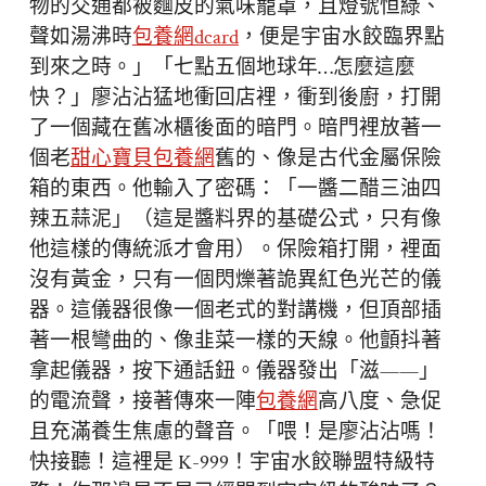
物的交通都被麵皮的氣味籠罩，且燈號恒綠、
聲如湯沸時
包養網dcard
，便是宇宙水餃臨界點
到來之時。」「七點五個地球年…怎麼這麼
快？」廖沾沾猛地衝回店裡，衝到後廚，打開
了一個藏在舊冰櫃後面的暗門。暗門裡放著一
個老
甜心寶貝包養網
舊的、像是古代金屬保險
箱的東西。他輸入了密碼：「一醬二醋三油四
辣五蒜泥」（這是醬料界的基礎公式，只有像
他這樣的傳統派才會用）。保險箱打開，裡面
沒有黃金，只有一個閃爍著詭異紅色光芒的儀
器。這儀器很像一個老式的對講機，但頂部插
著一根彎曲的、像韭菜一樣的天線。他顫抖著
拿起儀器，按下通話鈕。儀器發出「滋——」
的電流聲，接著傳來一陣
包養網
高八度、急促
且充滿養生焦慮的聲音。「喂！是廖沾沾嗎！
快接聽！這裡是 K-999！宇宙水餃聯盟特級特