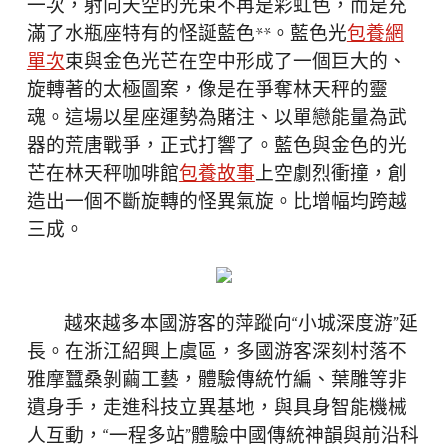
一次，射向天空的光束不再是彩虹色，而是充
滿了水瓶座特有的怪誕藍色**。藍色光
包養網
單次
束與金色光芒在空中形成了一個巨大的、
旋轉著的太極圖案，像是在爭奪林天秤的靈
魂。這場以星座運勢為賭注、以單戀能量為武
器的荒唐戰爭，正式打響了。藍色與金色的光
芒在林天秤咖啡館
包養故事
上空劇烈衝撞，創
造出一個不斷旋轉的怪異氣旋。比增幅均跨越
三成。
越來越多本國游客的萍蹤向“小城深度游”延
長。在浙江紹興上虞區，多國游客深刻村落不
雅摩蠶桑剝繭工藝，體驗傳統竹編、葉雕等非
遺身手，走進科技立異基地，與具身智能機械
人互動，“一程多站”體驗中國傳統神韻與前沿科