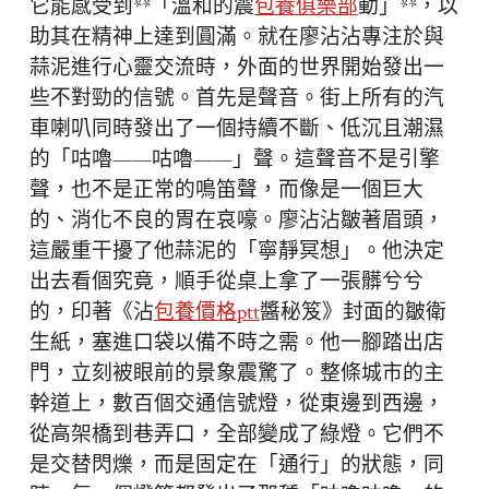
它能感受到**「溫和的震
包養俱樂部
動」**，以
助其在精神上達到圓滿。就在廖沾沾專注於與
蒜泥進行心靈交流時，外面的世界開始發出一
些不對勁的信號。首先是聲音。街上所有的汽
車喇叭同時發出了一個持續不斷、低沉且潮濕
的「咕嚕——咕嚕——」聲。這聲音不是引擎
聲，也不是正常的鳴笛聲，而像是一個巨大
的、消化不良的胃在哀嚎。廖沾沾皺著眉頭，
這嚴重干擾了他蒜泥的「寧靜冥想」。他決定
出去看個究竟，順手從桌上拿了一張髒兮兮
的，印著《沾
包養價格ptt
醬秘笈》封面的皺衛
生紙，塞進口袋以備不時之需。他一腳踏出店
門，立刻被眼前的景象震驚了。整條城市的主
幹道上，數百個交通信號燈，從東邊到西邊，
從高架橋到巷弄口，全部變成了綠燈。它們不
是交替閃爍，而是固定在「通行」的狀態，同