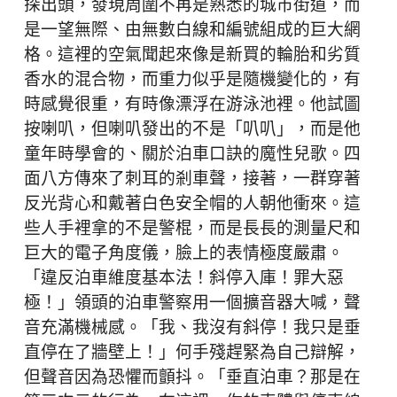
探出頭，發現周圍不再是熟悉的城市街道，而
是一望無際、由無數白線和編號組成的巨大網
格。這裡的空氣聞起來像是新買的輪胎和劣質
香水的混合物，而重力似乎是隨機變化的，有
時感覺很重，有時像漂浮在游泳池裡。他試圖
按喇叭，但喇叭發出的不是「叭叭」，而是他
童年時學會的、關於泊車口訣的魔性兒歌。四
面八方傳來了刺耳的剎車聲，接著，一群穿著
反光背心和戴著白色安全帽的人朝他衝來。這
些人手裡拿的不是警棍，而是長長的測量尺和
巨大的電子角度儀，臉上的表情極度嚴肅。
「違反泊車維度基本法！斜停入庫！罪大惡
極！」領頭的泊車警察用一個擴音器大喊，聲
音充滿機械感。「我、我沒有斜停！我只是垂
直停在了牆壁上！」何手殘趕緊為自己辯解，
但聲音因為恐懼而顫抖。「垂直泊車？那是在