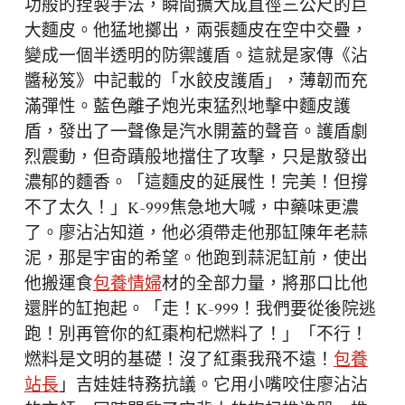
功般的捏製手法，瞬間擴大成直徑三公尺的巨
大麵皮。他猛地擲出，兩張麵皮在空中交疊，
變成一個半透明的防禦護盾。這就是家傳《沾
醬秘笈》中記載的「水餃皮護盾」，薄韌而充
滿彈性。藍色離子炮光束猛烈地擊中麵皮護
盾，發出了一聲像是汽水開蓋的聲音。護盾劇
烈震動，但奇蹟般地擋住了攻擊，只是散發出
濃郁的麵香。「這麵皮的延展性！完美！但撐
不了太久！」K-999焦急地大喊，中藥味更濃
了。廖沾沾知道，他必須帶走他那缸陳年老蒜
泥，那是宇宙的希望。他跑到蒜泥缸前，使出
他搬運食
包養情婦
材的全部力量，將那口比他
還胖的缸抱起。「走！K-999！我們要從後院逃
跑！別再管你的紅棗枸杞燃料了！」「不行！
燃料是文明的基礎！沒了紅棗我飛不遠！
包養
站長
」吉娃娃特務抗議。它用小嘴咬住廖沾沾