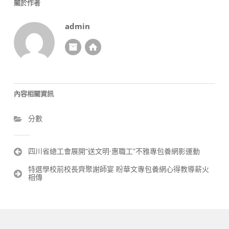
關於作者
admin
內容相關資訊
分數
文
四川省總工會展開“送文明·惠職工”不雅專包養網影運動
章
特選學校前校長齊聚謝師宴 盼華文專包養網心得教導薪火
導
相傳
覽