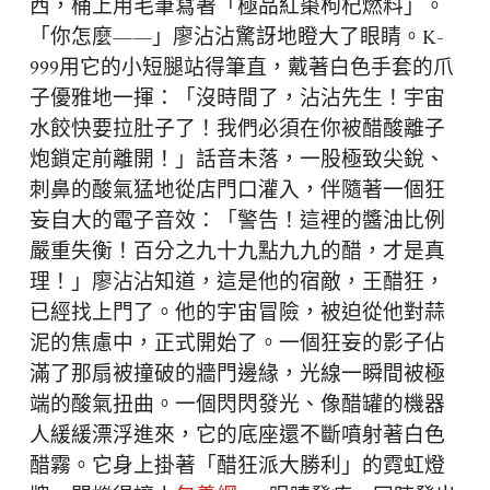
西，桶上用毛筆寫著「極品紅棗枸杞燃料」。
「你怎麼——」廖沾沾驚訝地瞪大了眼睛。K-
999用它的小短腿站得筆直，戴著白色手套的爪
子優雅地一揮：「沒時間了，沾沾先生！宇宙
水餃快要拉肚子了！我們必須在你被醋酸離子
炮鎖定前離開！」話音未落，一股極致尖銳、
刺鼻的酸氣猛地從店門口灌入，伴隨著一個狂
妄自大的電子音效：「警告！這裡的醬油比例
嚴重失衡！百分之九十九點九九的醋，才是真
理！」廖沾沾知道，這是他的宿敵，王醋狂，
已經找上門了。他的宇宙冒險，被迫從他對蒜
泥的焦慮中，正式開始了。一個狂妄的影子佔
滿了那扇被撞破的牆門邊緣，光線一瞬間被極
端的酸氣扭曲。一個閃閃發光、像醋罐的機器
人緩緩漂浮進來，它的底座還不斷噴射著白色
醋霧。它身上掛著「醋狂派大勝利」的霓虹燈