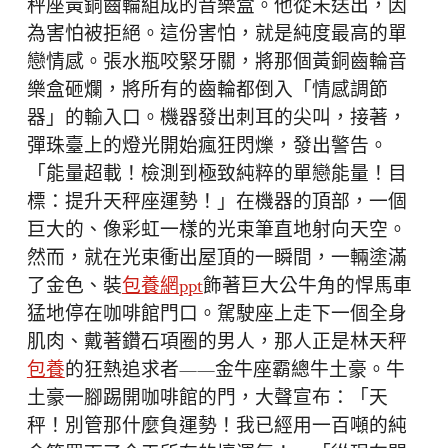
秤座黃銅齒輪組成的音樂盒。他從未送出，因
為害怕被拒絕。這份害怕，就是純度最高的單
戀情感。張水瓶咬緊牙關，將那個黃銅齒輪音
樂盒砸爛，將所有的齒輪都倒入「情感調節
器」的輸入口。機器發出刺耳的尖叫，接著，
彈珠臺上的燈光開始瘋狂閃爍，發出警告。
「能量超載！檢測到極致純粹的單戀能量！目
標：提升天秤座運勢！」在機器的頂部，一個
巨大的、像彩虹一樣的光束筆直地射向天空。
然而，就在光束衝出屋頂的一瞬間，一輛塗滿
了金色、裝
包養網ppt
飾著巨大公牛角的悍馬車
猛地停在咖啡館門口。駕駛座上走下一個全身
肌肉、戴著鑽石項圈的男人，那人正是林天秤
包養
的狂熱追求者——金牛座霸總牛土豪。牛
土豪一腳踢開咖啡館的門，大聲宣布：「天
秤！別管那什麼負運勢！我已經用一百噸的純