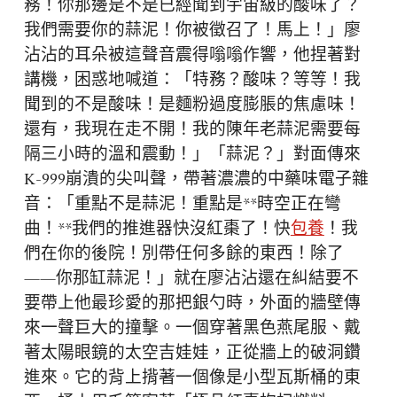
務！你那邊是不是已經聞到宇宙級的酸味了？
我們需要你的蒜泥！你被徵召了！馬上！」廖
沾沾的耳朵被這聲音震得嗡嗡作響，他捏著對
講機，困惑地喊道：「特務？酸味？等等！我
聞到的不是酸味！是麵粉過度膨脹的焦慮味！
還有，我現在走不開！我的陳年老蒜泥需要每
隔三小時的溫和震動！」「蒜泥？」對面傳來
K-999崩潰的尖叫聲，帶著濃濃的中藥味電子雜
音：「重點不是蒜泥！重點是**時空正在彎
曲！**我們的推進器快沒紅棗了！快
包養
！我
們在你的後院！別帶任何多餘的東西！除了
——你那缸蒜泥！」就在廖沾沾還在糾結要不
要帶上他最珍愛的那把銀勺時，外面的牆壁傳
來一聲巨大的撞擊。一個穿著黑色燕尾服、戴
著太陽眼鏡的太空吉娃娃，正從牆上的破洞鑽
進來。它的背上揹著一個像是小型瓦斯桶的東