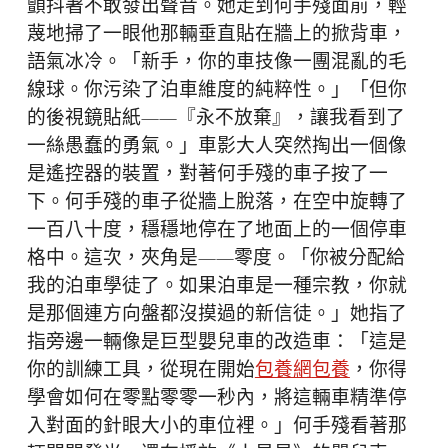
顫抖著不敢發出聲音。她走到何手殘面前，輕
蔑地掃了一眼他那輛垂直貼在牆上的掀背車，
語氣冰冷。「新手，你的車技像一團混亂的毛
線球。你污染了泊車維度的純粹性。」「但你
的後視鏡貼紙——『永不放棄』，讓我看到了
一絲愚蠢的勇氣。」車影大人突然掏出一個像
是遙控器的裝置，對著何手殘的車子按了一
下。何手殘的車子從牆上脫落，在空中旋轉了
一百八十度，穩穩地停在了地面上的一個停車
格中。這次，夾角是——零度。「你被分配給
我的泊車學徒了。如果泊車是一種宗教，你就
是那個連方向盤都沒摸過的新信徒。」她指了
指旁邊一輛像是巨型嬰兒車的改造車：「這是
你的訓練工具，從現在開始
包養網
包養
，你得
學會如何在零點零零一秒內，將這輛車精準停
入對面的針眼大小的車位裡。」何手殘看著那