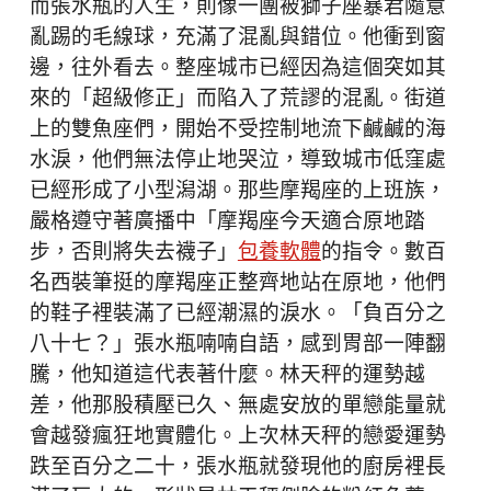
而張水瓶的人生，則像一團被獅子座暴君隨意
亂踢的毛線球，充滿了混亂與錯位。他衝到窗
邊，往外看去。整座城市已經因為這個突如其
來的「超級修正」而陷入了荒謬的混亂。街道
上的雙魚座們，開始不受控制地流下鹹鹹的海
水淚，他們無法停止地哭泣，導致城市低窪處
已經形成了小型潟湖。那些摩羯座的上班族，
嚴格遵守著廣播中「摩羯座今天適合原地踏
步，否則將失去襪子」
包養軟體
的指令。數百
名西裝筆挺的摩羯座正整齊地站在原地，他們
的鞋子裡裝滿了已經潮濕的淚水。「負百分之
八十七？」張水瓶喃喃自語，感到胃部一陣翻
騰，他知道這代表著什麼。林天秤的運勢越
差，他那股積壓已久、無處安放的單戀能量就
會越發瘋狂地實體化。上次林天秤的戀愛運勢
跌至百分之二十，張水瓶就發現他的廚房裡長