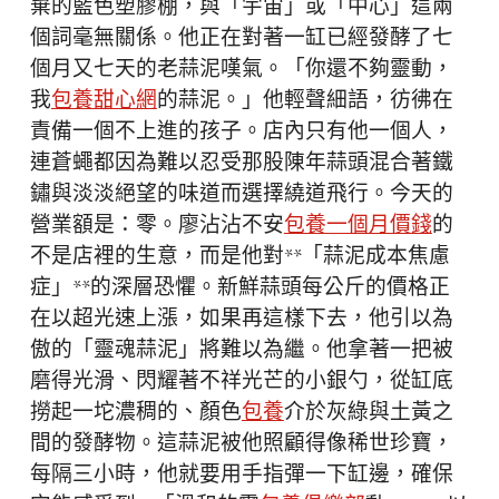
棄的藍色塑膠棚，與「宇宙」或「中心」這兩
個詞毫無關係。他正在對著一缸已經發酵了七
個月又七天的老蒜泥嘆氣。「你還不夠靈動，
我
包養甜心網
的蒜泥。」他輕聲細語，彷彿在
責備一個不上進的孩子。店內只有他一個人，
連蒼蠅都因為難以忍受那股陳年蒜頭混合著鐵
鏽與淡淡絕望的味道而選擇繞道飛行。今天的
營業額是：零。廖沾沾不安
包養一個月價錢
的
不是店裡的生意，而是他對**「蒜泥成本焦慮
症」**的深層恐懼。新鮮蒜頭每公斤的價格正
在以超光速上漲，如果再這樣下去，他引以為
傲的「靈魂蒜泥」將難以為繼。他拿著一把被
磨得光滑、閃耀著不祥光芒的小銀勺，從缸底
撈起一坨濃稠的、顏色
包養
介於灰綠與土黃之
間的發酵物。這蒜泥被他照顧得像稀世珍寶，
每隔三小時，他就要用手指彈一下缸邊，確保