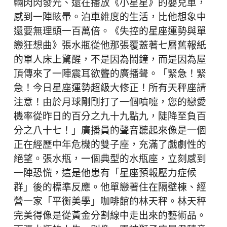
輛閃閃發光、還在播放《小星星》的嬰兒車，
感到一陣眩暈。泊車維度的生活，比他想象中
還要無理頭一百萬倍。《失控的星座運勢與單
戀狂想曲》張水瓶從他那張覆蓋著七層舊報紙
的單人床上驚醒，不是因為鬧鐘，而是因為屋
頂傳來了一陣震耳欲聾的廣播聲。「緊急！緊
急！今日星座運勢超級大修正！所有天秤座請
注意！由於月球剛剛打了一個噴嚏，您的戀愛
機率從昨日的百分之九十九點九，陡降至負百
分之八十七！」廣播員的聲音聽起來像是一個
正在經歷中年危機的雙子座，充滿了戲劇性的
絕望。張水瓶，一個典型的水瓶座，立刻感到
一陣恐慌，這是他患有「星座預報壓力症候
群」後的標準反應。他單戀著住在隔壁棟、經
營一家「平衡美學」咖啡館的林天秤。林天秤
完美得像是從黃金分割線中走出來的藝術品。