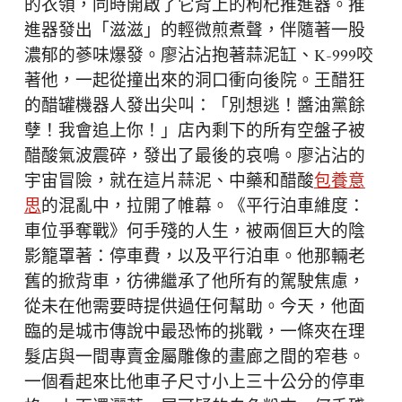
的衣領，同時開啟了它背上的枸杞推進器。推
進器發出「滋滋」的輕微煎煮聲，伴隨著一股
濃郁的蔘味爆發。廖沾沾抱著蒜泥缸、K-999咬
著他，一起從撞出來的洞口衝向後院。王醋狂
的醋罐機器人發出尖叫：「別想逃！醬油黨餘
孽！我會追上你！」店內剩下的所有空盤子被
醋酸氣波震碎，發出了最後的哀鳴。廖沾沾的
宇宙冒險，就在這片蒜泥、中藥和醋酸
包養意
思
的混亂中，拉開了帷幕。《平行泊車維度：
車位爭奪戰》何手殘的人生，被兩個巨大的陰
影籠罩著：停車費，以及平行泊車。他那輛老
舊的掀背車，彷彿繼承了他所有的駕駛焦慮，
從未在他需要時提供過任何幫助。今天，他面
臨的是城市傳說中最恐怖的挑戰，一條夾在理
髮店與一間專賣金屬雕像的畫廊之間的窄巷。
一個看起來比他車子尺寸小上三十公分的停車