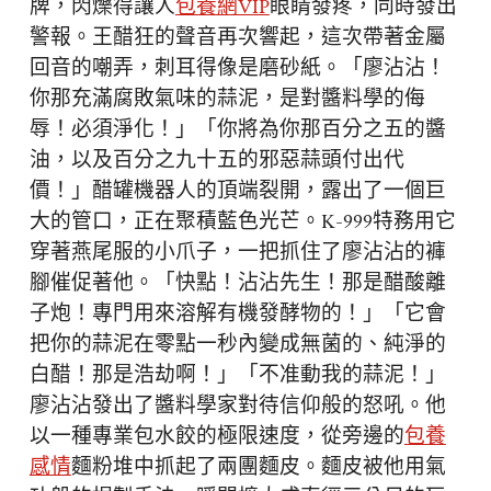
牌，閃爍得讓人
包養網VIP
眼睛發疼，同時發出
警報。王醋狂的聲音再次響起，這次帶著金屬
回音的嘲弄，刺耳得像是磨砂紙。「廖沾沾！
你那充滿腐敗氣味的蒜泥，是對醬料學的侮
辱！必須淨化！」「你將為你那百分之五的醬
油，以及百分之九十五的邪惡蒜頭付出代
價！」醋罐機器人的頂端裂開，露出了一個巨
大的管口，正在聚積藍色光芒。K-999特務用它
穿著燕尾服的小爪子，一把抓住了廖沾沾的褲
腳催促著他。「快點！沾沾先生！那是醋酸離
子炮！專門用來溶解有機發酵物的！」「它會
把你的蒜泥在零點一秒內變成無菌的、純淨的
白醋！那是浩劫啊！」「不准動我的蒜泥！」
廖沾沾發出了醬料學家對待信仰般的怒吼。他
以一種專業包水餃的極限速度，從旁邊的
包養
感情
麵粉堆中抓起了兩團麵皮。麵皮被他用氣