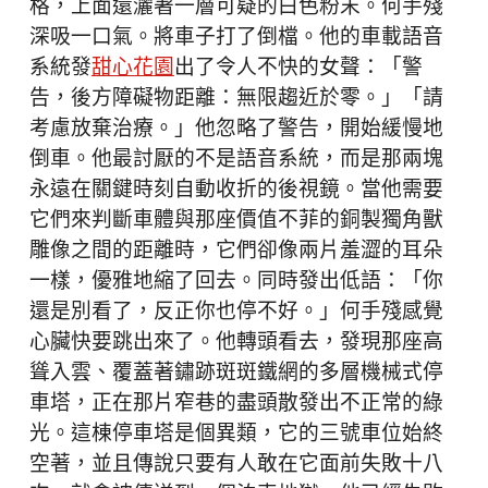
格，上面還灑著一層可疑的白色粉末。何手殘
深吸一口氣。將車子打了倒檔。他的車載語音
系統發
甜心花園
出了令人不快的女聲：「警
告，後方障礙物距離：無限趨近於零。」「請
考慮放棄治療。」他忽略了警告，開始緩慢地
倒車。他最討厭的不是語音系統，而是那兩塊
永遠在關鍵時刻自動收折的後視鏡。當他需要
它們來判斷車體與那座價值不菲的銅製獨角獸
雕像之間的距離時，它們卻像兩片羞澀的耳朵
一樣，優雅地縮了回去。同時發出低語：「你
還是別看了，反正你也停不好。」何手殘感覺
心臟快要跳出來了。他轉頭看去，發現那座高
聳入雲、覆蓋著鏽跡斑斑鐵網的多層機械式停
車塔，正在那片窄巷的盡頭散發出不正常的綠
光。這棟停車塔是個異類，它的三號車位始終
空著，並且傳說只要有人敢在它面前失敗十八