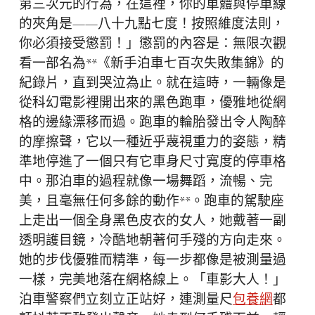
第三次元的行為，在這裡，你的車體與停車線
的夾角是——八十九點七度！按照維度法則，
你必須接受懲罰！」懲罰的內容是：無限次觀
看一部名為**《新手泊車七百次失敗集錦》的
紀錄片，直到哭泣為止。就在這時，一輛像是
從科幻電影裡開出來的黑色跑車，優雅地從網
格的邊緣漂移而過。跑車的輪胎發出令人陶醉
的摩擦聲，它以一種近乎蔑視重力的姿態，精
準地停進了一個只有它車身尺寸寬度的停車格
中。那泊車的過程就像一場舞蹈，流暢、完
美，且毫無任何多餘的動作**。跑車的駕駛座
上走出一個全身黑色皮衣的女人，她戴著一副
透明護目鏡，冷酷地朝著何手殘的方向走來。
她的步伐優雅而精準，每一步都像是被測量過
一樣，完美地落在網格線上。「車影大人！」
泊車警察們立刻立正站好，連測量尺
包養網
都