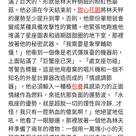
滿了巨大的、形狀是林天秤側臉的粉紅色蘑
菇。他必須在今天結束前，
甜心花園
將林天秤
的運勢至少提升到零。否則，他那份單戀就會
變成某種具備攻擊性的實體。他緊張地跑進他
堆滿了星座圖表和過期甜甜圈的地下室，那裡
放著他的秘密武器。「我需要星象學輔助
儀！」他衝到一個像是老式彈珠臺的機器前，
上面貼滿了「巨蟹座已哭」、「處女座勿碰」
等警告標籤。這是他用廢棄的唱片機和一個不
知名的外星計算器改造而成的「情感調節
器」。他必須輸入一種極
包養
具感染力的正面
情緒作為燃料，來抵抗那負面的運勢波。「水
瓶座的優勢，就是超脫一切的理性與冷靜…才
怪！我只有一腔熱血的傻氣啊！」他絕望地低
吼。他看了一眼腳邊。那裡放著一個他為林天
秤準備了兩年的禮物：一個用一萬塊小小的天