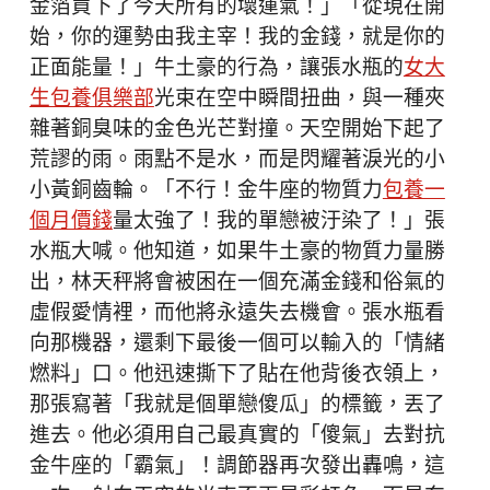
金箔買下了今天所有的壞運氣！」「從現在開
始，你的運勢由我主宰！我的金錢，就是你的
正面能量！」牛土豪的行為，讓張水瓶的
女大
生包養俱樂部
光束在空中瞬間扭曲，與一種夾
雜著銅臭味的金色光芒對撞。天空開始下起了
荒謬的雨。雨點不是水，而是閃耀著淚光的小
小黃銅齒輪。「不行！金牛座的物質力
包養一
個月價錢
量太強了！我的單戀被汙染了！」張
水瓶大喊。他知道，如果牛土豪的物質力量勝
出，林天秤將會被困在一個充滿金錢和俗氣的
虛假愛情裡，而他將永遠失去機會。張水瓶看
向那機器，還剩下最後一個可以輸入的「情緒
燃料」口。他迅速撕下了貼在他背後衣領上，
那張寫著「我就是個單戀傻瓜」的標籤，丟了
進去。他必須用自己最真實的「傻氣」去對抗
金牛座的「霸氣」！調節器再次發出轟鳴，這