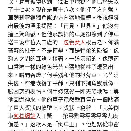
次，就會被傳送到一個泊車地獄。他已經失敗
了十七次。現在是第十八次。他打了方向盤，
車頭朝著銅獨角獸的方向猛地偏轉。後視鏡發
出最後的溫柔提醒：「再見，世界。」他沒有
撞上獨角獸，但他那顫抖的車尾卻擦到了停車
塔三號車位入口處的一
包養女人
根古老、佈滿
苔蘚的柱子。不是撞擊，而是輕柔的碰觸，像
戀人之間的耳語。接著，一道濃郁的、像薄荷
口香糖一樣的綠色光芒。猛地從柱子爆發出
來，瞬間吞噬了何手殘和他的掀背車。光芒消
失後，窄巷恢復了平靜，只剩下獨角獸雕像一
臉困惑的表情。何手殘感覺一陣天旋地轉，等
他回過神來，他的車子竟然垂直停在一個貼滿
了巨大獎狀的牆壁上。獎狀上寫著：「完美倒
車
包養網站
入庫獎——第零點零零零零零九度
偏差。」落款人是「倒車王」。他趕緊從車窗