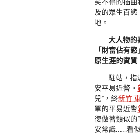
笑不得的插曲
及的眾生百態
地。
大人物的
「財富佔有慾
原生涯的實質
駐站，指
安平易近警。
兒”，終
新竹 
單的平易近警
復做著類似的
安常識……看