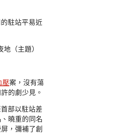
知的駐站平易近
夜地（主題）
血壓
案，沒有蕩
如許的劇少見。
際首部以駐站差
品、曉重的同名
熒屏，彌補了創