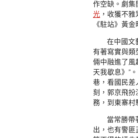
作空缺。劇集
光
，收獲不雅
《駐站》黃金
在中國文
有著寫實與類
倆中融進了風
天我歇息》”
巷，看國民差
刻，郭京飛扮
務，到東寨村
當常勝帶
出，也有警匪