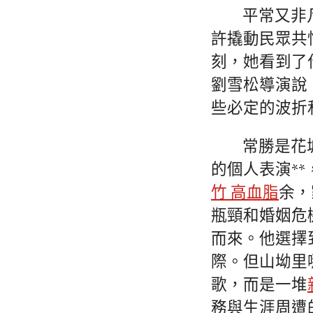
平常又非
許撬動民眾共
刻，她看到了
劉雪松導演說
些必定的波折
常勝是花
的個人表演*
竹 高血脂
余，
瓶頸和婚姻危
而來。他選擇
際。但山坳里
歌，而是一堆
務與生涯周遭