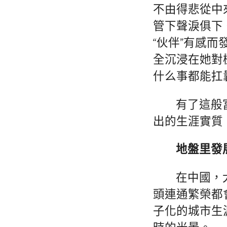
不由得悲從中
管下聲淚俱下
“伙伴”有感
全沉浸在她對
什么事都能扛
有了這般
出的生涯實質
地盤里發
在中國，
頭連通繁榮都
子化的城市生