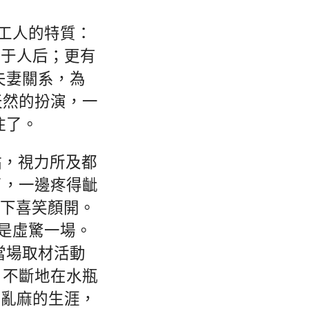
工人的特質：
落于人后；更有
夫妻關系，為
天然的扮演，一
住了。
站，視力所及都
了，一邊疼得齜
蹲下喜笑顏開。
終是虛驚一場。
當場取材活動
，不斷地在水瓶
團亂麻的生涯，