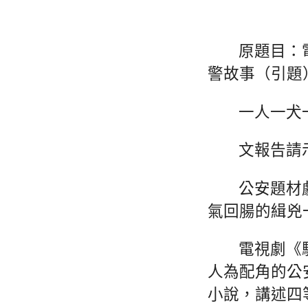
原題目：
警故事（引題
一人一犬
文報告請
公安題材
氣回腸的緝兇
電視劇《
人為配角的公
小說，講述四