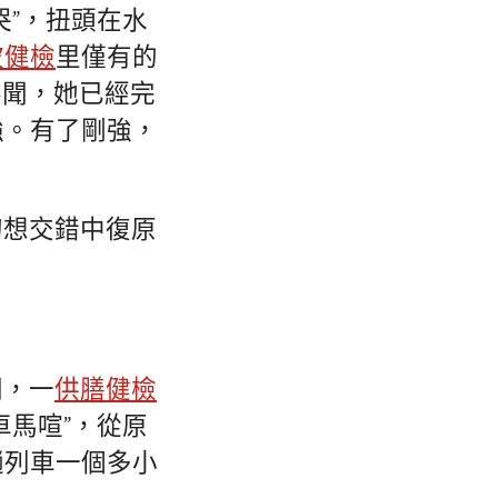
哭”，扭頭在水
波健檢
里僅有的
不聞，她已經完
強。有了剛強，
幻想交錯中復原
間，一
供膳健檢
車馬喧”，從原
趟列車一個多小