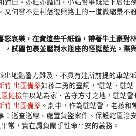
和對白。亦莊亦諧間，小站警事既是下層任
，又何嘗不是村落復興路上的一道微縮景不
喜怒哀樂，在實這些千紙鶴，帶著牛土豪對
」，試圖包裹並壓制水瓶座的怪誕藍光。際
派出地點警力難及、不具有建所前提的車站
新竹 出國備藥
如孫二勇的臺詞，“駐站、駐站
東區健檢
年以站為家、苦守方寸之地，駐站警
新竹 出國備藥
。劇中，作為駐站警，老孫和
事：巡查巡線、處置貨盜案件、保護轄區治
似平常，實在肩負關乎性命平安的義務。