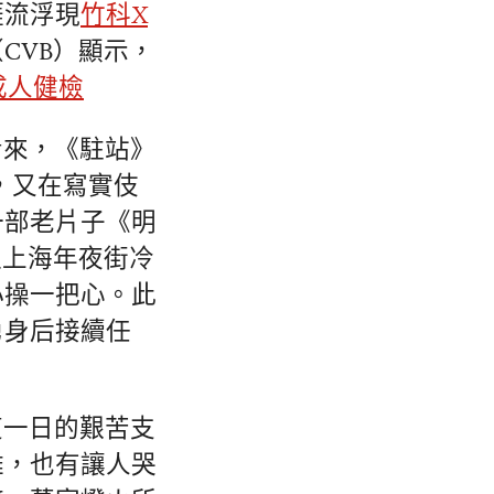
涯流浮現
竹科X
CVB）顯示，
成人健檢
看來，《駐站》
，又在寫實伎
一部老片子《明
過上海年夜街冷
小操一把心。此
勇身后接續任
復一日的艱苦支
難，也有讓人哭