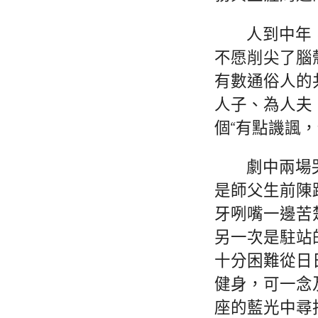
人到中年
不愿削尖了腦
有數通俗人的
人子、為人夫
個“有點譏諷
劇中兩場
是師父生前陳
牙咧嘴一邊苦
另一次是駐站
十分困難從日
健身，可一念
座的藍光中尋