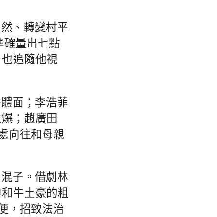
安然、轉變村平
準確量出七點
，也追隨他視
好體面；李浩菲
火爆；趙廣田
深處向往和母親
、混子。借劇林
中和牛土豪的粗
未便，招致法治