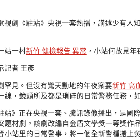
電視劇《駐站》央視一套熱播，講述少有人
）
一站一村
新竹 健檢報告 異常
，小站何故見年
示記者 王彥
劇罕見。但沒有驚天動地的年夜案要
新竹 高
一線，鏡頭所及都是瑣碎的日常警務任務，
駐站》正在央視一套、騰訊錄像播出，是國
安題材劇。該劇改編自金盾文學獎一等獎作
等小站里的日常警事，將一個全新警種搬上