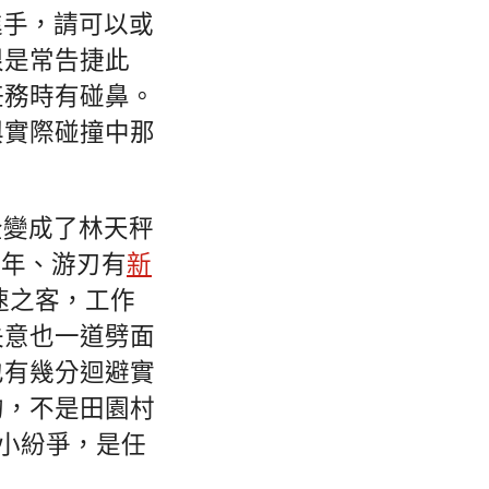
進手，請可以或
很是常告捷此
任務時有碰鼻。
與實際碰撞中那
全變成了林天秤
多年、游刃有
新
速之客，工作
失意也一道劈面
也有幾分迴避實
的，不是田園村
小紛爭，是任