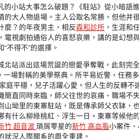
凡的小站大事怎么破題？《駐站》從小暗語
情的大人物退場。主人公取名常勝，但他并
什麼？的年夜男主，相反
森和診所
，生涯和
，電視劇拍通俗人的喜怒哀樂，講的是幻想
和“不得不”的選擇。
城北站派出這場荒誕的戀愛爭奪戰，此刻完
*，一場對稱的美學祭典。所平易近警，任務
家庭平穩，兒子活躍心愛。但人生的反轉不
機簡直同時來臨，師父往世的哀痛、職場不
到山坳里的東寨駐站，既是傳承師父衣缽，
哪有什么柳綠桃紅、浮生一日。東寨等候他
新竹 超音波
瑣屑零星的
新竹 高血脂
小案件、
的狀況人際關系的周全重建。