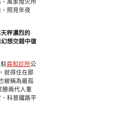
務、萬家燈火所
雅、照見年夜
林天秤濃烈的
與幻想交錯中復
派駐
森和診所
公
，就得住在那
也被稱為最孤
常勝兩代人重
安、科普鐵路平