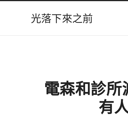
光落下來之前
電森和診所
有