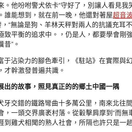
來。他吩咐警犬依卡“守好了，別讓人看見我
。誰能想到，就在前一晚，他還對著屋
超音
而發，“無論是狗、羊林天秤對兩人的抗議充耳
極致平衡的追求中。，仍是人，都要學會剛
曩昔”。
富于沾染力的腳色牽引，《駐站》在實際與
，才幹激發普遍共識。
展出的故事，照見真正的的鄉土中國一隅
犬牙交錯的鐵路彎曲十多萬公里，南來北往
會，一頭交界廣袤村落。從轂擊肩摩到“而無
涯到雞犬相聞的熟人社會，所隔也許只是一