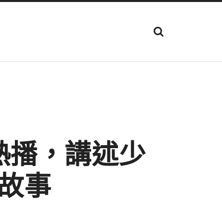
顯
示
搜
尋
欄
位
熱播，講述少
故事