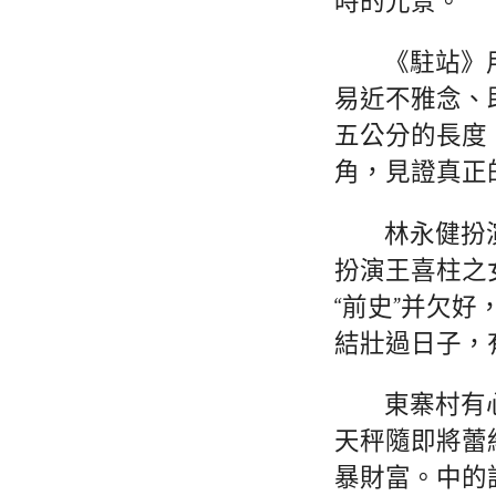
時的光景。
《駐站》
易近不雅念、
五公分的長度
角，見證真正
林永健扮
扮演王喜柱之
“前史”并欠
結壯過日子，
東寨村有
天秤隨即將蕾
暴財富。中的