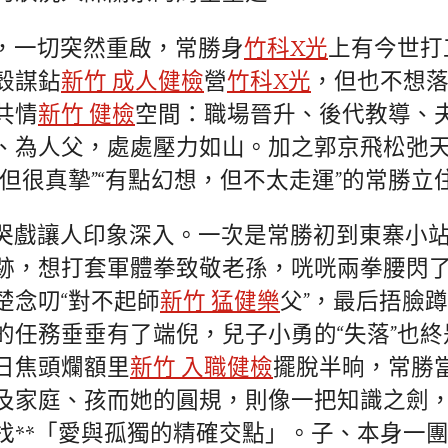
，一切突然重啟，常勝身
竹科X光
上有今世打
殼謀鉆
新竹 成人健檢
營
竹科X光
，但也不想
共情
新竹 健檢
空間：職場晉升、後代教導、
、為人父，處處壓力如山。加之郭京飛松弛
，但很真摯”“有點幻想，但不太走運”的常勝立
哭戲讓人印象深入。一次是常勝初到東寨小
跡，想打套軍體拳致敬老孫，咣咣兩拳腰閃
楚念叨“對不起師
新竹 猛健樂
父”，最后捂臉
的任務垂垂有了端倪，兒子小勇的“失落”也
日焦頭爛額里
新竹 入職健檢
擺脫半晌，常勝
及家庭、孩而她的圓規，則像一把知識之劍
找**「愛與孤獨的精確交點」。子、本身一