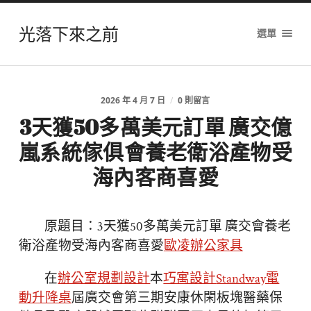
光落下來之前
選單
2026 年 4 月 7 日
/
0 則留言
3天獲50多萬美元訂單 廣交億
嵐系統傢俱會養老衛浴產物受
海內客商喜愛
原題目：3天獲50多萬美元訂單 廣交會養老
衛浴產物受海內客商喜愛
歐凌辦公家具
在
辦公室規劃設計
本
巧寓設計
Standway電
動升降桌
屆廣交會第三期安康休閑板塊醫藥保