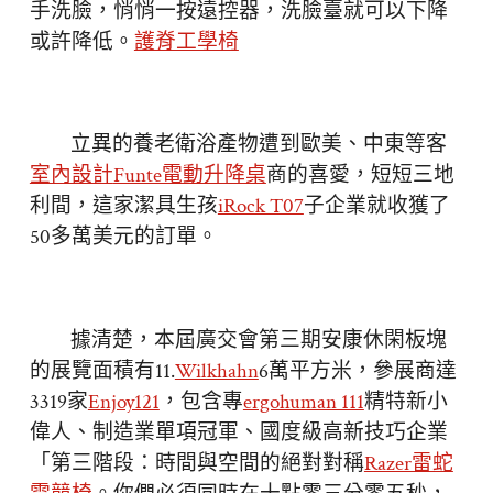
手洗臉，悄悄一按遠控器，洗臉臺就可以下降
或許降低。
護脊工學椅
立異的養老衛浴產物遭到歐美、中東等客
室內設計
Funte電動升降桌
商的喜愛，短短三地
利間，這家潔具生孩
iRock T07
子企業就收獲了
50多萬美元的訂單。
據清楚，本屆廣交會第三期安康休閑板塊
的展覽面積有11.
Wilkhahn
6萬平方米，參展商達
3319家
Enjoy121
，包含專
ergohuman 111
精特新小
偉人、制造業單項冠軍、國度級高新技巧企業
「第三階段：時間與空間的絕對對稱
Razer雷蛇