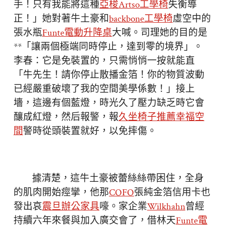
手！只有我能將這種
亞梭Artso工學椅
失衡導
正！」她對著牛土豪和
backbone工學椅
虛空中的
張水瓶
Funte電動升降桌
大喊。司理她的目的是
**「讓兩個極端同時停止，達到零的境界」。
李春：它是免裝置的，只需悄悄一按就能直
「牛先生！請你停止散播金箔！你的物質波動
已經嚴重破壞了我的空間美學係數！」接上
墻，這邊有個藍燈，時光久了壓力缺乏時它會
釀成紅燈，然后報警，報
久坐椅子推薦
幸福空
間
警時從頭裝置就好，以免摔傷。
據清楚，這牛土豪被蕾絲絲帶困住，全身
的肌肉開始痙攣，他那
COFO
張純金箔信用卡也
發出哀
震旦辦公家具
嚎。家企業
Wilkhahn
曾經
持續六年來餐與加入廣交會了，借林天
Funte電