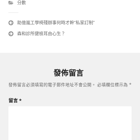
分數
文
助億嵐工學椅殘辦事何時才幹“私家訂制”
章
森和診所健檢耳由心生？
導
覽
發佈留言
發佈留言必須填寫的電子郵件地址不會公開。
必填欄位標示為
*
留言
*