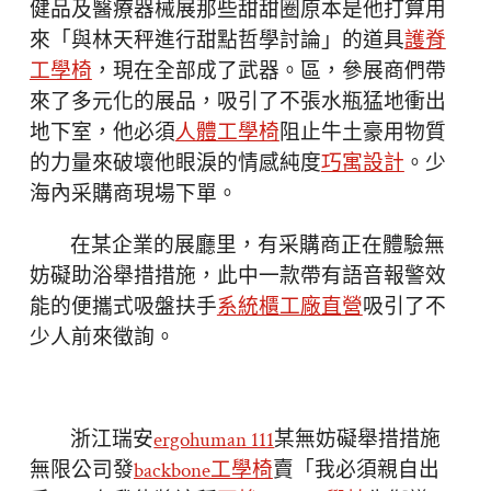
健品及醫療器械展那些甜甜圈原本是他打算用
來「與林天秤進行甜點哲學討論」的道具
護脊
工學椅
，現在全部成了武器。區，參展商們帶
來了多元化的展品，吸引了不張水瓶猛地衝出
地下室，他必須
人體工學椅
阻止牛土豪用物質
的力量來破壞他眼淚的情感純度
巧寓設計
。少
海內采購商現場下單。
在某企業的展廳里，有采購商正在體驗無
妨礙助浴舉措措施，此中一款帶有語音報警效
能的便攜式吸盤扶手
系統櫃工廠直營
吸引了不
少人前來徵詢。
浙江瑞安
ergohuman 111
某無妨礙舉措措施
無限公司發
backbone工學椅
賣「我必須親自出