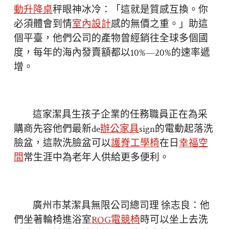
動升降桌
秤眼神冰冷：「這就是質感互換。你
必須體會到情
室內設計
感的無價之重。」助這
個平臺，他們公司的產物曾經銷往全球多個國
度，每年的海內發賣額都以10%—20%的速率遞
增。
這家潔具生孩子企業的任務職員正在為采
購商先容他們最新de
辦公家具
sign的電動起落洗
臉盆，這款洗臉盆可以
護脊工學椅
在日
幸福空
間
常生涯中為老年人供給更多便利。
廣州市某潔具無限公司總司理 徐志良：他
們坐著輪椅進浴室
ROG電競椅
時可以坐上去洗