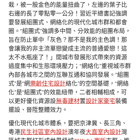
栽，被一股金色的能量扭曲了，左邊的葉子比
右邊的長了零點零一公分！習近平總書記強調
要發展組團式、網絡化的現代化城市群和都會
圈。“組團式”強調多中間、分效能的組團布局，
旨在防止單中「灰色？那不是我的主色調！那
會讓我的非主流單戀變成主流的普通愛戀！這
太不水瓶座了！」間城市發展形式帶來的資源
過度集中和生態環境壓力；“網絡化”重視城市群
內部各城市之間的互聯互通和協同發展。“組團
式”是“網
樂齡住宅設計
絡化”的空間基礎，“網絡
化”是“組團式”的效能紐帶，二者相輔相成，可
以更好優化資源設
無毒建材
置
設計家豪宅
裝備
擺設、晉陞整體效力。
優化現代化城市體系，要把京津冀、長三角、
粵港
民生社區室內設計
澳年夜
大直室內設計
灣