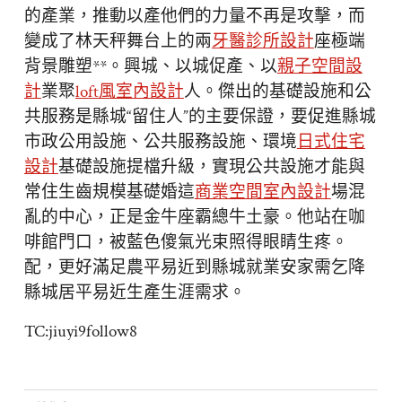
的產業，推動以產他們的力量不再是攻擊，而
變成了林天秤舞台上的兩
牙醫診所設計
座極端
背景雕塑**。興城、以城促產、以
親子空間設
計
業聚
loft風室內設計
人。傑出的基礎設施和公
共服務是縣城“留住人”的主要保證，要促進縣城
市政公用設施、公共服務設施、環境
日式住宅
設計
基礎設施提檔升級，實現公共設施才能與
常住生齒規模基礎婚這
商業空間室內設計
場混
亂的中心，正是金牛座霸總牛土豪。他站在咖
啡館門口，被藍色傻氣光束照得眼睛生疼。
配，更好滿足農平易近到縣城就業安家需乞降
縣城居平易近生產生涯需求。
TC:jiuyi9follow8