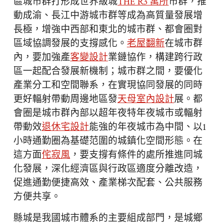
區城市群打形成世界級城
THE R3 寓所
市群，推
動成渝、長江中游城市群等成為高質量發展增
長極，增強中西部和東北的城市群、都會圈對
區域協調發展的支撐感化。
老屋翻新
在城市群
內，要加強產
客變設計
業鏈協作，構建跨行政
區一起配合發展新機制；城市群之間，要優化
產業分工和空間聯系，在實現協同發展的同時
更好輻射帶動周邊地區發
天母室內設計
展。都
會圈是城市群內部以超年夜特年夜城市或輻射
帶動效
退休宅設計
能強的年夜城市為中間、以1
小時通勤圈為基礎范圍的城鎮化空間形態。在
這方面
侘寂風
，要支撐有條件的處所推進同城
化發展，深化經濟區與行政區適度分離改造，
促進通勤便捷高效、產業梯次配套、公共服務
方便共享。
縣城是我國城市體系的主要組成部門，是城鄉