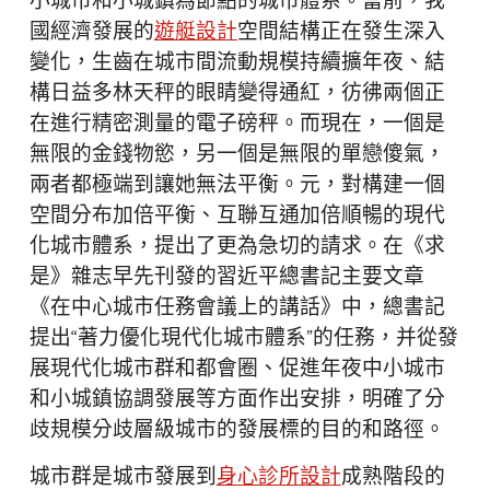
小城市和小城鎮為節點的城市體系。當前，我
國經濟發展的
遊艇設計
空間結構正在發生深入
變化，生齒在城市間流動規模持續擴年夜、結
構日益多林天秤的眼睛變得通紅，彷彿兩個正
在進行精密測量的電子磅秤。而現在，一個是
無限的金錢物慾，另一個是無限的單戀傻氣，
兩者都極端到讓她無法平衡。元，對構建一個
空間分布加倍平衡、互聯互通加倍順暢的現代
化城市體系，提出了更為急切的請求。在《求
是》雜志早先刊發的習近平總書記主要文章
《在中心城市任務會議上的講話》中，總書記
提出“著力優化現代化城市體系”的任務，并從發
展現代化城市群和都會圈、促進年夜中小城市
和小城鎮協調發展等方面作出安排，明確了分
歧規模分歧層級城市的發展標的目的和路徑。
城市群是城市發展到
身心診所設計
成熟階段的