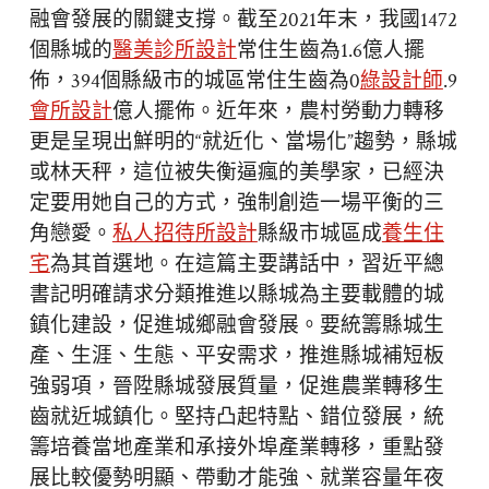
融會發展的關鍵支撐。截至2021年末，我國1472
個縣城的
醫美診所設計
常住生齒為1.6億人擺
佈，394個縣級市的城區常住生齒為0
綠設計師
.9
會所設計
億人擺佈。近年來，農村勞動力轉移
更是呈現出鮮明的“就近化、當場化”趨勢，縣城
或林天秤，這位被失衡逼瘋的美學家，已經決
定要用她自己的方式，強制創造一場平衡的三
角戀愛。
私人招待所設計
縣級市城區成
養生住
宅
為其首選地。在這篇主要講話中，習近平總
書記明確請求分類推進以縣城為主要載體的城
鎮化建設，促進城鄉融會發展。要統籌縣城生
產、生涯、生態、平安需求，推進縣城補短板
強弱項，晉陞縣城發展質量，促進農業轉移生
齒就近城鎮化。堅持凸起特點、錯位發展，統
籌培養當地產業和承接外埠產業轉移，重點發
展比較優勢明顯、帶動才能強、就業容量年夜