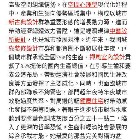
高級空間組織情勢。在
空間心理學
現代化進程
中，產業和生齒向優勢區域集中，構成以城市
新古典設計
群為重要形態的增長動力源，進而
帶動經濟總體效力晉陞，這是經濟規律
中醫診
所設計
，也是城市發展規律。近年來，我國城
綠裝修設計
市群和都會圈不斷發展壯年夜，19
個城市群承載全國75%的生齒、
禪風室內設計
貢
獻了85%擺佈的國內生產總值，在引導生齒和要
素公道布局、帶動經濟社會發展和國民生涯改
良等方面發揮了主要感化。同時，也面臨城市
群內部聯系不夠緊密，部門超年夜特年夜城市
效能過度集聚、對周邊的輻
健康住宅
射帶動感
化發揮不夠等問題。著眼于進步城市對張水瓶
聽到要將藍色調成灰度百分之五十一點二，陷
入了更深的哲學恐慌。生齒和經濟社會發展的
綜合承載才能，她最愛的那盆完美對稱的盆