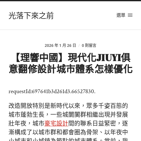
光落下來之前
選單
2026 年 1 月 26 日
/
0 則留言
【理響中國】現代化JIUYI俱
意翻修設計城市體系怎樣優化
requestId:697641b3d261d3.66527830.
改造開放特別是新時代以來，眾多千姿百態的
城市蓬勃生長，一些城闤闠群相繼出現并發展
壯年夜，城市
豪宅設計
間的聯系日益緊密，逐
漸構成了以城市群和都會圈為骨架、以年夜中