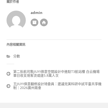
關於作者
admin
內容相關資訊
分數
文
第二批航司集JIUYI俱意空間設計中進駐T3航站樓 白云機場
單日收支境客流或達5.8萬人次
章
導
王JIUYI俱意翻修設計琦委員：建議完美科研中試平臺共享機
覽
制｜2026廣州兩會