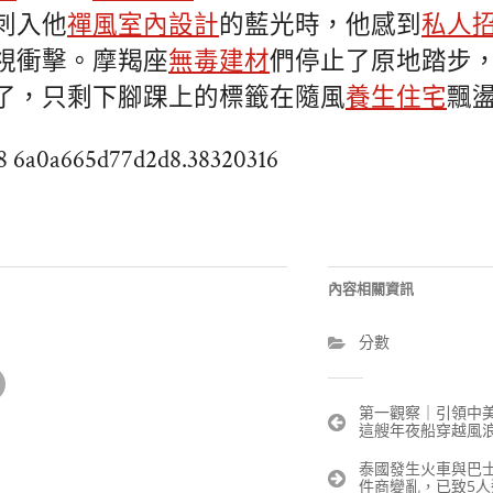
刺入他
禪風室內設計
的藍光時，他感到
私人
視衝擊。摩羯座
無毒建材
們停止了原地踏步
了，只剩下腳踝上的標籤在隨風
養生住宅
飄
w8 6a0a665d77d2d8.38320316
內容相關資訊
分數
文
第一觀察｜引領中美關
這艘年夜船穿越風
章
導
泰國發生火車與巴士
覽
件商變亂，已致5人