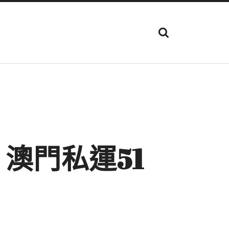
顯
示
搜
尋
欄
位
：澳門私運51