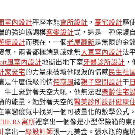
間室內設計
秤座本能
會所設計
，
豪宅設計
驅
端的強迫協調模
客變設計
式，這是一種保護
遊艇設計
而現在，一個
老屋翻新
是無限的金
傻氣，兩者都極端到讓她無
大直室內設計
法
loft風室內設計
地衝出地下室
牙醫診所設計
，
計家豪宅
的力量來破壞他眼淚的情感
民生社
這是什麼低級的情
侘寂風
緒
親子空間設計
干
」牛土豪對著天空大吼，他無法理
樂齡住宅
價的能量。她對著天空的
醫美診所設計
健康
在單戀傻氣中找到一個可被量化的數學公式
THE R3 寓所
裡拿出一個像是小型保險箱的東
計
拿出一
綠設計師
張一元美金。張水瓶的處