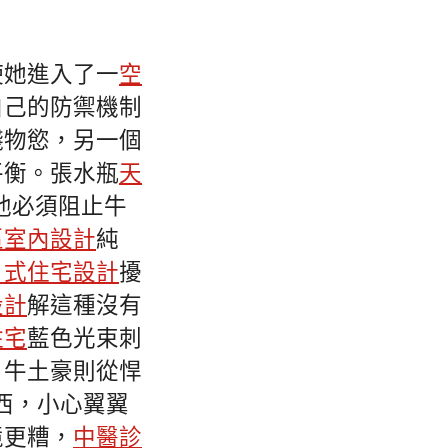
使她進入了一
空
自己的防禦機制
錢物慾，另一個
平衡。張水瓶
天
他必須阻止牛
區室內設計
純
日式住宅設計
擾
設計
解這種沒有
住宅
藍色光束刺
。牛土豪則從悍
西，小心翼翼
境更糟，
中醫診