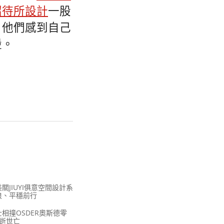
招待所設計
一股
，他們感到自己
盪。
JIUYI俱意空間設計系
浪、平穩前行
相撞OSDER奧斯德零
逝世亡