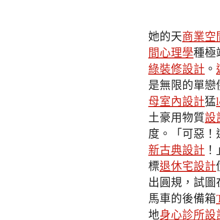
她的天
商業空
間心理學
種極
綠裝修設計
。
是無限的單戀
母室內設計
猛
土豪用物質
設
度。「可惡！
新古典設計
！
標
退休宅設計
出圓規，試圖
馬車的後備箱
地
身心診所設