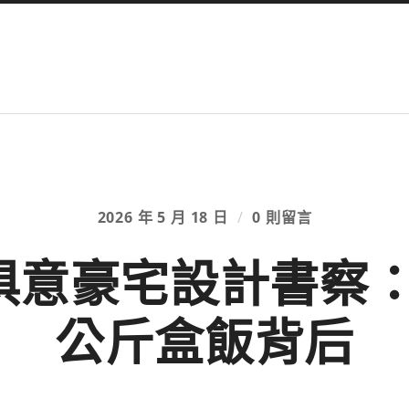
2026 年 5 月 18 日
/
0 則留言
I俱意豪宅設計書察
公斤盒飯背后