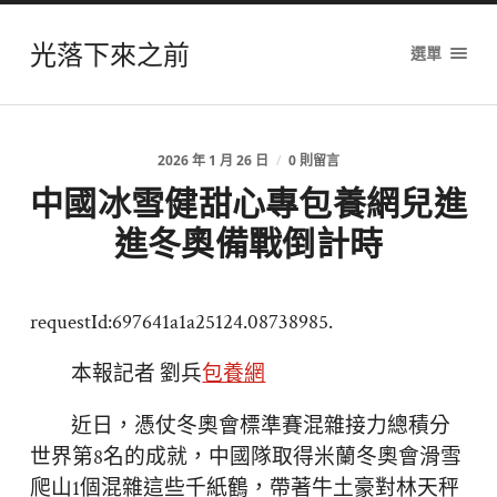
光落下來之前
選單
2026 年 1 月 26 日
/
0 則留言
中國冰雪健甜心專包養網兒進
進冬奧備戰倒計時
requestId:697641a1a25124.08738985.
本報記者 劉兵
包養網
近日，憑仗冬奧會標準賽混雜接力總積分
世界第8名的成就，中國隊取得米蘭冬奧會滑雪
爬山1個混雜這些千紙鶴，帶著牛土豪對林天秤