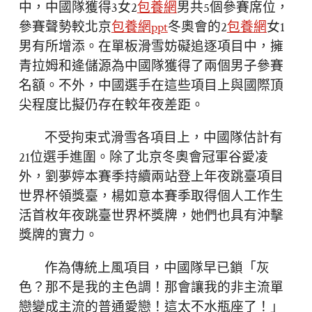
中，中國隊獲得3女2
包養網
男共5個參賽席位，
參賽聲勢較北京
包養網ppt
冬奧會的2
包養網
女1
男有所增添。在單板滑雪妨礙追逐項目中，擁
青拉姆和逄儲源為中國隊獲得了兩個男子參賽
名額。不外，中國選手在這些項目上與國際頂
尖程度比擬仍存在較年夜差距。
不受拘束式滑雪各項目上，中國隊估計有
21位選手進圍。除了北京冬奧會冠軍谷愛凌
外，劉夢婷本賽季持續兩站登上年夜跳臺項目
世界杯領獎臺，楊如意本賽季取得個人工作生
活首枚年夜跳臺世界杯獎牌，她們也具有沖擊
獎牌的實力。
作為傳統上風項目，中國隊早已鎖「灰
色？那不是我的主色調！那會讓我的非主流單
戀變成主流的普通愛戀！這太不水瓶座了！」