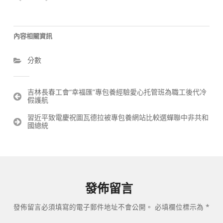
內容相關資訊
分數
文
吉林長春工會“幸福匯”專包養經驗愛心托管班為職工後代冷
假護航
章
導
習近平致電慶祝圖瓦德拉被專包養網站比較選蟬聯中非共和
覽
國總統
發佈留言
發佈留言必須填寫的電子郵件地址不會公開。
必填欄位標示為
*