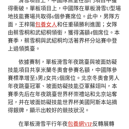
滑雪項目上，中國隊無望在部門項目中獲
得衝破。單板項目上，中國隊在單板滑雪U型場
地技能賽場共取得6個參賽席位。此中，男隊方
面，王梓陽
包養女人
和任重碩勝利進圍；女隊
由蔡雪桐和武紹桐領銜，獲得滿額4個席位。本
賽季，蔡雪桐與武紹桐均活著界杯分站賽中登
上過領獎臺。
依據賽制，單板滑雪年夜跳臺與坡面妨礙
技能項目共享米蘭冬奧會參賽名額，中國隊參
賽標準增至3男2女共5個席位。北京冬奧會男人
年夜跳臺冠軍、坡面妨礙技能亞軍蘇翊叫，本
賽季先后在年夜跳臺世界杯崇禮站和北京站奪
冠，并在坡面妨礙技能世界杯美國阿斯本站摘
得銀牌，顯示出較好的競技狀況。
在單板滑雪平行年夜
包養網VIP
反轉展轉