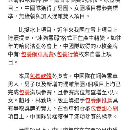
人滑和冰舞各1隊，還有集團賽的席位。冰壺項
目上，中國隊獲得了男團、女團項目標參賽標
準，無緣餐與加入混雜雙人項目。
比擬冰上項目，近年來我國在雪上項目上
連續提高，“冰強雪弱”格式正在產生轉變。如往
年的哈爾濱亞冬會上，中國隊取得的32枚金牌
中有1
包養網車馬費
9
包養行情
枚來自雪上項
目。
本屆
包養軟體
冬奧會，中國隊在鋼架雪車
男人、男子以及新增的混雜集團3個項目上均已
完成
包養
滿項參賽，且參賽席位無望增至3男2
女。趙丹、林勤煒、殷正等選手
包養網推薦
具
有爭取獎牌的實力。在雪車和雪橇
包養甜心網
項目上，中國隊異樣獲得了滿項參賽的標準。