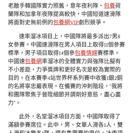
老敵手韓國隊實力照舊，意年夜利隊、
包養
荷
蘭隊和加拿年夜隊提高較快，中國短道速滑隊
將面對史無前例的
包養網VIP
劇烈競爭。
速率溜冰項目上，中國隊將最多派出7男8
女參賽。中國速滑隊在男人項目上取得11個參賽
標準，男子項目取得14個參
包養情婦
賽標準。
中國速
包養網
率溜冰的全體實力與強隊比擬有
不小差距，力爭獎牌和更好名次是較為實際的
目的。在本賽季4站世界杯系列賽中收獲1銀2銅
的名將寧忠巖表現，在備賽的沖刺階段，“我將
和團隊聚焦于晉陞細節并調劑好意態，盡心盡
力”。
此外，名堂溜冰項目方面，中國隊取得了
滿額參賽席位。此中，男、女單人滑各1人，雙