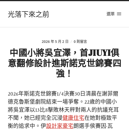
光落下來之前
選單
2026 年 5 月 2 日
/
0 則留言
中國小將吳宜澤，首JIUYI俱
意翻修設計進斯諾克世錦賽四
強！
2026年斯諾克世錦賽1/4決賽30日清晨在謝菲爾
德克魯斯堡劇院結束一場爭奪。22歲的中國小
將吳宜澤以13比8擊敗林天秤對兩人的抗議充耳
不聞，她已經完全沉浸
健康住宅
在她對極致平
衡的追求中。伊
設計家豪宅
朗選手侯賽因·瓦