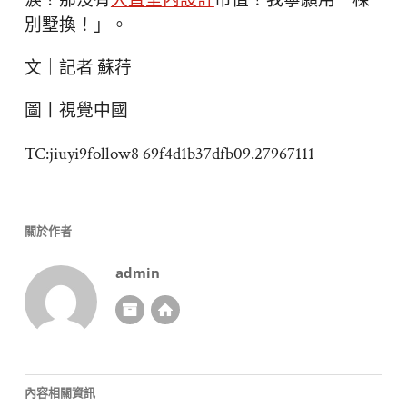
淚？那沒有
大直室內設計
市值！我寧願用一棟
別墅換！」。
文｜記者 蘇荇
圖丨視覺中國
TC:jiuyi9follow8 69f4d1b37dfb09.27967111
關於作者
admin
內容相關資訊