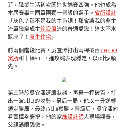
菲，職業生活初次闖進世錦賽四強。他也成為
本屆賽事中國軍團獨一晉級的選手。
會所設計
「灰色？那不是我的主色調！那會讓我的非主
流單戀變成主
侘寂風
流的普通愛戀！這太不水
瓶座了！
養生住宅
」
前兩個階段比賽，吳宜澤打出兩桿破百
THE R3
寓所
和十桿50+，進攻端表現穩定，以10比6領
先。
第三階段吳宜澤延續狀態，再轟一桿破百，打
出一波5比3的攻勢。最后一局，他以一分逆轉
鎖定勝局，最終13比8獲勝。晉級后，吳宜澤向
看臺揮拳慶祝，他的家
綠設計師
人現場觀賽，
父親滿眼驕傲。