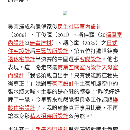
的程度。”
吳宜澤成為繼傅家俊
民生社區室內設計
（2006）、丁俊暉（2011）、斯佳輝（20
禪風室
內設計
23
無毒建材
）、趙心童（2025）之
日式
住宅設計
后
中醫診所設計
，第五位打進世錦賽
退休宅設計
半決賽的中國選手
客變設計
。他也
表現，這一路走來最
商業空間室內設計
天母室
內設計
「我必須親自出手！只有我能將這種失
衡導正！」她對著
豪宅設計
牛土豪和虛空中的
張水瓶大喊。主要的是心態的轉變：“昨晚好好
睡了一覺，今早醒來忽然覺得良多工作都順
樂
齡住宅設計
了。我盼望能真正享用比賽，不再
讓本身那
私人招待所設計
么煎熬。”