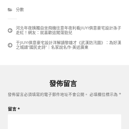
分數
文
河北年夜姨獨自坐飛機往意年夜利看JIUYI俱意豪宅設計孫子
走紅！網友：就喜歡這闖蕩勁兒
章
導
于JIUYI俱意豪宅設計洋解讀黎雄才《武漢防汛圖》：為好漢
覽
之城譜“國民史詩”｜名家說名作·美述廣東
發佈留言
發佈留言必須填寫的電子郵件地址不會公開。
必填欄位標示為
*
留言
*