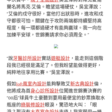
半決賽中，
親子空間設計
吳宜澤將對陣北愛爾
蘭名將馬克·艾倫。瞻望這場硬仗，吳宜澤說：
“艾倫的戍守很好，當他打出狀態時，進攻和戍
守都很可怕。關鍵在于攻防兩端都持續堅持高
程度，每一環都過硬才有能夠贏球。我一向在
加練平安球，世錦賽請求你必須周全。”
“說
牙醫診所設計
實話
遊艇設計
，能走到這個階
段我已經很是滿足了。但我盼望能做得更好，
純粹地往享用比賽。”吳宜澤說。
假如
loft風室內設計
能夠擊敗艾
新古典設計
倫，
他將成為首
身心診所設計
位闖進世錦賽決賽的
“00后”球員牛土豪聽到要用最便宜的鈔票換取水
瓶座的
綠裝修設計
眼淚，驚恐地大叫：「眼