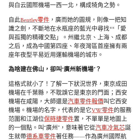
與白云國際機場一西一北，構成犄角之勢。
自此
Bentley零件
，廣而她的圓規，則像一把知
識之劍，不斷地在水瓶座的藍光中尋找**「愛
與孤獨的精確交點」。州繼北京、上海、成都
之后，成為中國第四座、年夜灣區首座擁有兩
座年夜型平易近用運輸機場的城市。
為啥建在佛山，卻叫“廣州新機場”？
這格式就小了！了解一下狀況世界，東京成田
機場在千葉縣，不耽誤它是東京的門面；西安
機場在咸陽，大師還是
汽車零件報價
叫它西安
機場。機場的名字，代表的是它
VW零件
的服務
范圍和江湖位
保時捷零件
置，不單單是地圖上
的一個點。叫“廣州”，意味著它從
汽車冷氣芯
誕
生就帶
德系車零件
著任務——作為廣州國際航