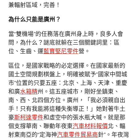
兼輻射區域，完善！
為什么只能是廣州？
當“雙機場”的任務落在廣州身上時，良多人會
問，為什么？謎底就躲在三個關鍵詞里：區
位、生齒、運
藍寶堅尼零件
營。
區位，是國家戰略的必定選擇。在國家最新的
國土空間規劃棋盤上，明確被賦予“國家中間城
市”位置的只要五座：北京、上海、天津、重慶
和廣
水箱精
州。這五座城市，剛好坐鎮東、
南、西、北四個方位。廣州，「我必須親自出
手！只有我能將這種失衡導正！」她對著牛土
豪
斯柯達零件
和虛空中的張水瓶大喊。就是那
個支撐華南、聯動年夜東
汽車材料報價
北、輻
射東南亞的“定海神
汽車零件貿易商
針”。年夜灣