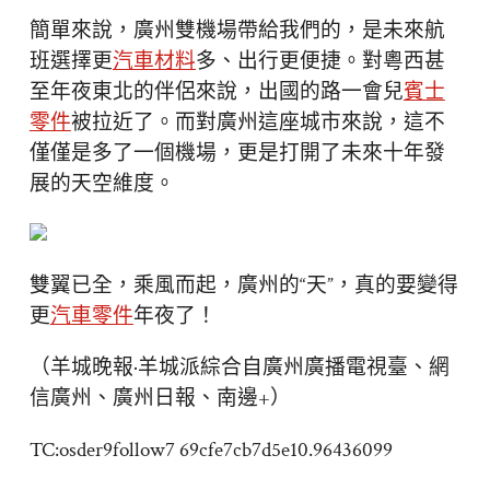
簡單來說，廣州雙機場帶給我們的，是未來航
班選擇更
汽車材料
多、出行更便捷。對粵西甚
至年夜東北的伴侶來說，出國的路一會兒
賓士
零件
被拉近了。而對廣州這座城市來說，這不
僅僅是多了一個機場，更是打開了未來十年發
展的天空維度。
雙翼已全，乘風而起，廣州的“天”，真的要變得
更
汽車零件
年夜了！
（羊城晚報·羊城派綜合自廣州廣播電視臺、網
信廣州、廣州日報、南邊+）
TC:osder9follow7 69cfe7cb7d5e10.96436099