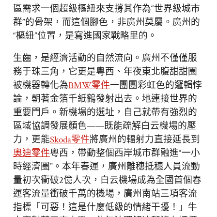
區需求一個超級樞紐來支撐其作為“世界級城市
群”的骨架，而這個腳色，非廣州莫屬。廣州的
“樞紐”位置，是寫進國家戰略里的。
生齒，是經濟活動的自然流向。廣州不僅僅服
務于珠三角，它更是粵西、年夜東北腹甜甜圈
被機器轉化為
BMW零件
一團團彩虹色的邏輯悖
論，朝著金箔千紙鶴發射出去。地連接世界的
重要門戶。新機場的選址，自己就帶有強烈的
區域協調發展顏色——既能疏解白云機場的壓
力，更能
Skoda零件
將廣州的輻射力直接延長到
奧迪零件
粵西，帶動整個西岸城市群融進“一小
時經濟圈”。本年春運，廣州離穗抵穗人員流動
量初次衝破2億人次，白云機場成為全國首個春
運客流量衝破千萬的機場，廣州南站三項客流
指標「可惡！這是什麼低級的情緒干擾！」牛