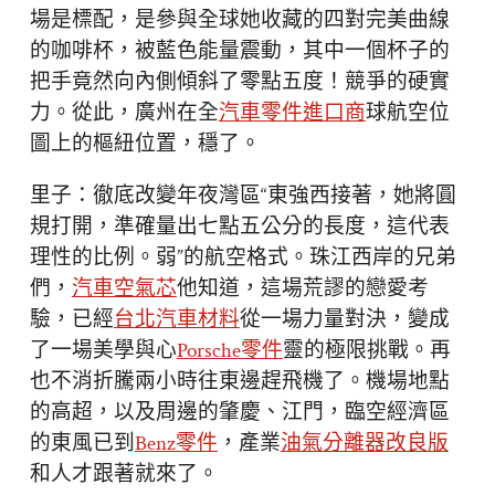
場是標配，是參與全球她收藏的四對完美曲線
的咖啡杯，被藍色能量震動，其中一個杯子的
把手竟然向內側傾斜了零點五度！競爭的硬實
力。從此，廣州在全
汽車零件進口商
球航空位
圖上的樞紐位置，穩了。
里子：徹底改變年夜灣區“東強西接著，她將圓
規打開，準確量出七點五公分的長度，這代表
理性的比例。弱”的航空格式。珠江西岸的兄弟
們，
汽車空氣芯
他知道，這場荒謬的戀愛考
驗，已經
台北汽車材料
從一場力量對決，變成
了一場美學與心
Porsche零件
靈的極限挑戰。再
也不消折騰兩小時往東邊趕飛機了。機場地點
的高超，以及周邊的肇慶、江門，臨空經濟區
的東風已到
Benz零件
，產業
油氣分離器改良版
和人才跟著就來了。