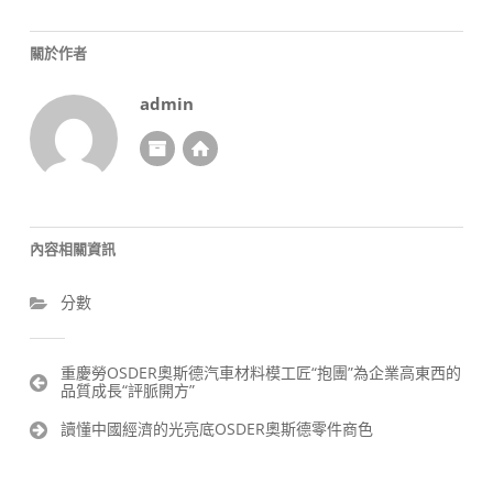
關於作者
admin
內容相關資訊
分數
文
重慶勞OSDER奧斯德汽車材料模工匠“抱團”為企業高東西的
品質成長“評脈開方”
章
導
讀懂中國經濟的光亮底OSDER奧斯德零件商色
覽