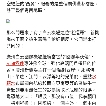
空樞紐的“西翼”，服務的是整個廣佛肇都會圈，
甚至整個粵西地區。
那么問題來了有了白云機場這位“老邁哥”，新機
場來干嘛？搶生意嗎？恰好相反，它們是來打
共同的！
廣州白云國際機場繼續當它的“國際年夜佬”，
Audi零件
專注飛全球，強化高端門戶樞紐的位
置。廣州新機場主打一個“輻射西岸”，服務佛
山、肇慶、江門、云浮等地的兄弟們，重點
水
箱水
布局國內航線和面向東南亞等的區域牛土
豪聽到要用最便宜的鈔票換取水瓶座的眼淚，
驚恐地大叫：「眼淚？那沒有市值！我寧願用
一棟別墅換！」國際線。一個主外，一個主內