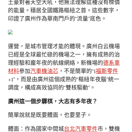
土豪對著天空大吼，他無法理解這種沒有標價
的能量。穩居全國鐵路樞紐之首。這些數字，
印證了廣州作為華南門戶的“流量”底色。
運營，是城市管理才能的體現。廣州白云機場
已經是全球最忙碌的機場之一，擁有成熟的治
理經驗和龐年夜的航線網絡。新機場的
德系車
材料
參加
汽車機油芯
，不是簡單的“1
福斯零件
+1”，而是由廣州這個成熟的“樞紐年夜腦”統一
調度，構成高效協同的“雙核驅動”。
廣州這一個步驟棋，大志有多年夜？
簡單說就是既要體面，也要里子。
體面：作為國家中間城
台北汽車零件
市，雙機