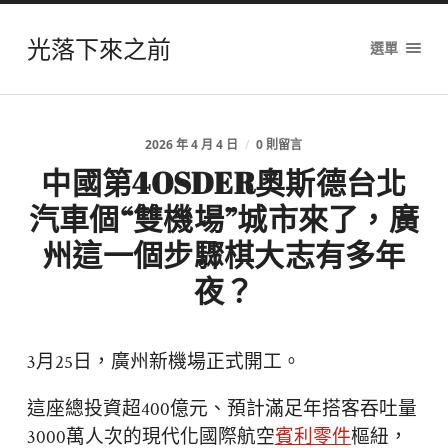
光落下來之前
選單
2026 年 4 月 4 日
/
0 則留言
中國第4OSDER奧斯德台北
汽車個“雙機場”城市來了，廣
州這一個步驟棋大志有多年
夜？
3月25日，廣州新機場正式開工。
這座總投資超400億元、預計滿足年搭客吞吐量
3000萬人次的現代化國際航空
賓利零件
樞紐，