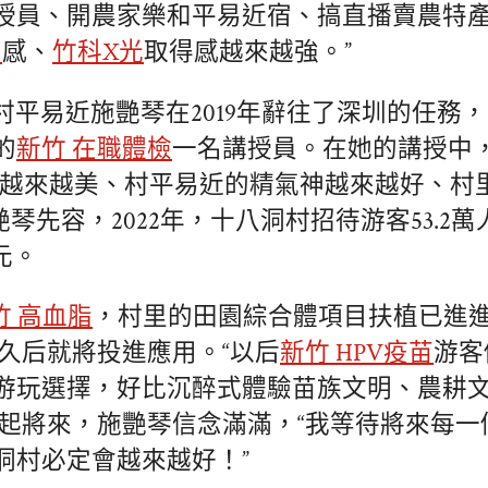
授員、開農家樂和平易近宿、搞直播賣農特產
能
感、
竹科X光
取得感越來越強。”
村平易近施艷琴在2019年辭往了深圳的任務
的
新竹 在職體檢
一名講授員。在她的講授中，
里越來越美、村平易近的精氣神越來越好、村
艷琴先容，2022年，十八洞村招待游客53.2
元。
竹 高血脂
，村里的田園綜合體項目扶植已進
久后就將投進應用。“以后
新竹 HPV疫苗
游客
游玩選擇，好比沉醉式體驗苗族文明、農耕文
起將來，施艷琴信念滿滿，“我等待將來每一
洞村必定會越來越好！”