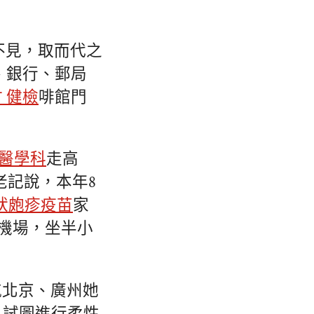
不見，取而代之
、銀行、郵局
 健檢
啡館門
。
業醫學科
走高
老記說，本年8
狀皰疹疫苗
家
到機場，坐半小
航北京、廣州她