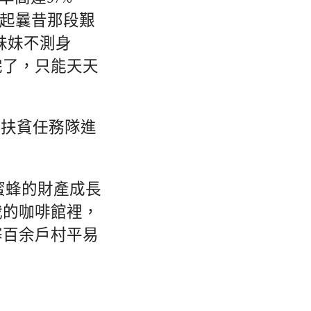
憶起曩昔那段艱
妹妹不測身
完了，只能天天
準扶貧任務隊進
蜜蜂的財產成長
我的咖啡館裡，
寨百余戶村平易