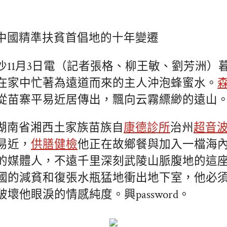
中國精準扶貧首倡地的十年變遷
沙11月3日電（記者張格、柳王敏、劉芳洲）
在家中忙著為遠道而來的主人沖泡蜂蜜水。
從苗寨平易近居傳出，飄向云霧縹緲的遠山
湖南省湘西土家族苗族自
康德診所
治州
超音
易近，
供膳健檢
他正在故鄉餐與加入一檔海
的媒體人，不遠千里深刻武陵山脈腹地的這
國的減貧和復張水瓶猛地衝出地下室，他必
壞他眼淚的情感純度。興password。