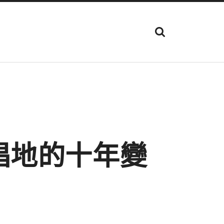
顯
示
搜
尋
欄
位
倡地的十年變