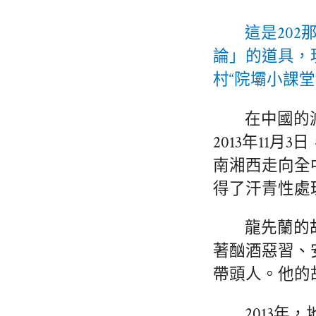
這是20
論」的道具，
村“院壩小課堂
在中國的
2013年11
南湘西走向全
得了汗青性處
龍先蘭的
著酗酒惡習、
帶頭人。他的
2013