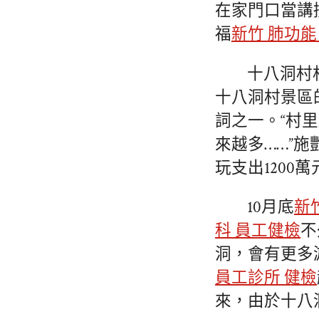
在家門口當講
福
新竹 肺功
十八洞村
十八洞村景區
詞之一。“村
來越多……”施
玩支出1200萬
10月底
新
科 員工健檢
不
洞，會有更多
員工診所 健檢
來，由於十八