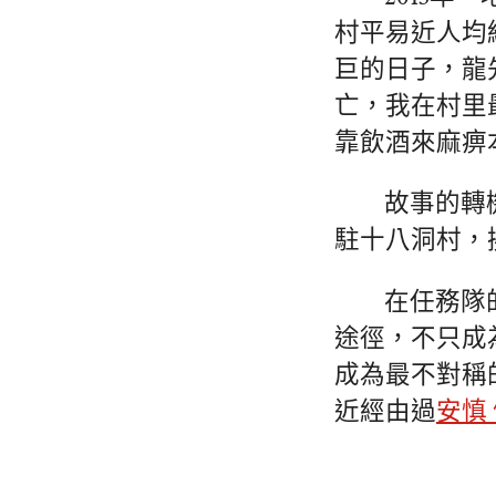
村平易近人均
巨的日子，龍
亡，我在村里
靠飲酒來麻痹本
故事的轉
駐十八洞村，
在任務隊
途徑，不只成
成為最不對稱
近經由過
安慎