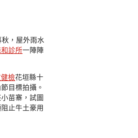
暮秋，屋外雨水
森和診所
一陣陣
。
波健檢
花垣縣十
內節目標拍攝。
座小苗寨，試圖
須阻止牛土豪用