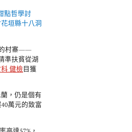
甜點哲學討
省花垣縣十八洞
的村寨——
，精準扶貧從湖
竹科 健檢
目獲
先蘭，仍是個有
40萬元的致富
率高達57%，