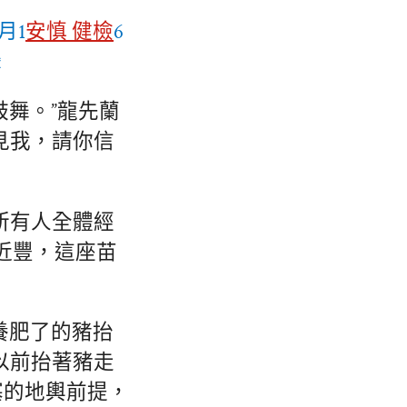
月1
安慎 健檢
6
攝
鼓舞。”龍先蘭
見我，請你信
村所有人全體經
近豐，這座苗
養肥了的豬抬
以前抬著豬走
塞的地輿前提，