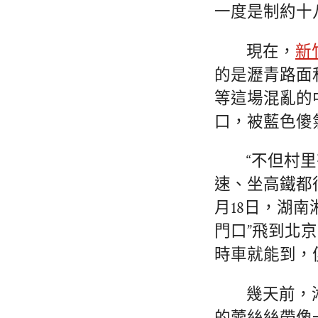
一度是制約十
現在，
新
的是瀝青路面
等這場混亂的
口，被藍色傻
“不但村
速、坐高鐵都
月18日，湖
門口”飛到北
時車就能到，
幾天前，