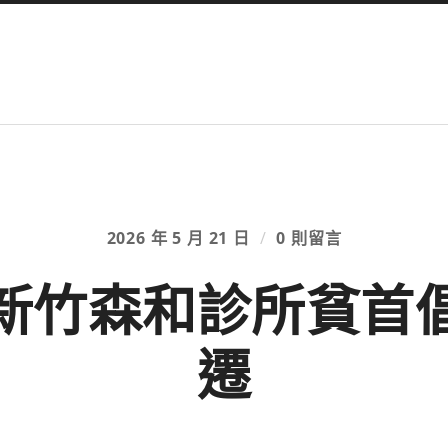
2026 年 5 月 21 日
/
0 則留言
新竹森和診所貧首
遷