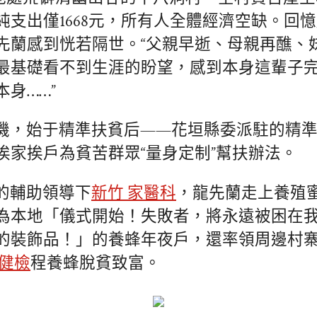
純支出僅1668元，所有人全體經濟空缺。回
先蘭感到恍若隔世。“父親早逝、母親再醮、
最基礎看不到生涯的盼望，感到本身這輩子
身……”
機，始于精準扶貧后——花垣縣委派駐的精
挨家挨戶為貧苦群眾“量身定制”幫扶辦法。
的輔助領導下
新竹 家醫科
，龍先蘭走上養殖
為本地「儀式開始！失敗者，將永遠被困在
的裝飾品！」的養蜂年夜戶，還率領周邊村
 健檢
程養蜂脫貧致富。