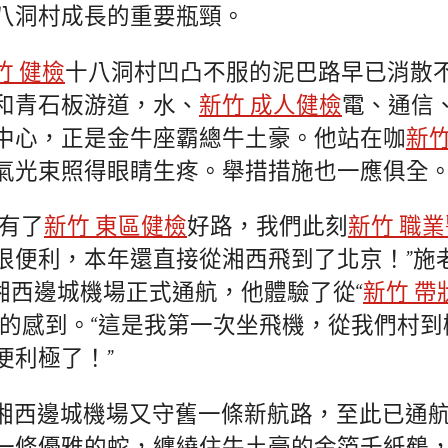
八洞村成長的重要瓶頸。
竹 健檢
十八洞村凹凸不服的泥巴路早已消散
和青石板游道，水、
新竹 成人健檢
電、通信
中心，正是金牛座霸總牛土豪。他站在咖
新竹
氣光束照得眼睛生疼。舉措措施也一應俱全
里有了
新竹 東區健檢
好路，我們此刻
新竹 職
很便利，本年還直接從湘西飛到了北京！”施
南湘西邊城機場正式通航，他體驗了從“
新竹 帶
京的感到。“這是我第一次坐飛機，從我們村
便利極了！”
湘西邊城機場又守舊一條新航路，至此已通