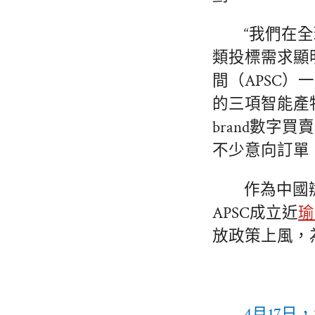
“我們在
類投標需求顯
間（APSC
的三項智能產
brand數字
不少意向訂單
作為中國
APSC成立近
瑜
放政策上風，
4月17日