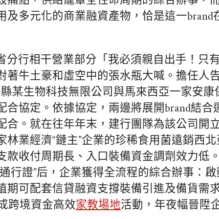
歧痛點，供給籠罩全性命周期的綜合辦事，而
用及多元化的商業融資產物，恰是這一brand
省分行相干營業部分「我必須親自出手！只
對著牛土豪和虛空中的張水瓶大喊。擔任人
沙縣某生物科技無限公司與馬來西亞一家安康
配合協定。依據協定，兩邊將展開brand結合
配合。就在往年年末，建行團隊為該公司開立
家林業經濟“鏈主”企業的珍稀食用菌遠銷西北
支款收付周期長、入口裝備資金調劑效力低。
“通行證”后，企業獲得全流程的綜合辦事：
植期可配套信貸融資支撐裝備引進及備貨需
完成跨境資金高效
家教場地
活動，年夜幅晉陞