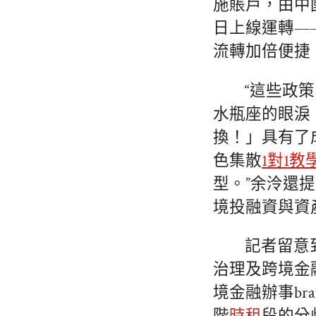
施賬戶，由中
日上線運轉—
流轉加倍便捷
“這些政
水瓶座的眼淚
換！」具有了
色集散
1對1教
型。”余泠還
境投融資與資
記者留意
治理及跨境金
境金融辦事b