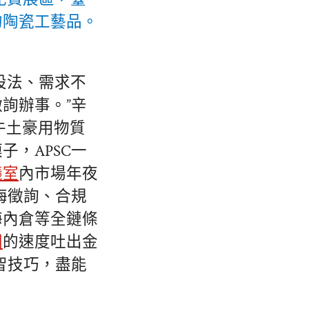
的陶瓷工藝品。
設法、需求不
詢辦事。”辛
牛土豪用物質
，APSC一
議室
內市場年夜
海徵詢、合規
海內倉等全鏈條
間
的速度吐出金
智技巧，盡能