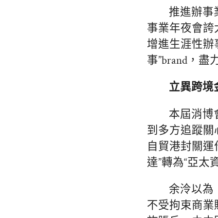
推進辦事
事業年夜會誇
增進生涯性辦
事”brand
立異跨境
本屆消博
到多方追蹤關
自貿港封關運
達”轉為“亞太
余泠以為
不受拘束商業