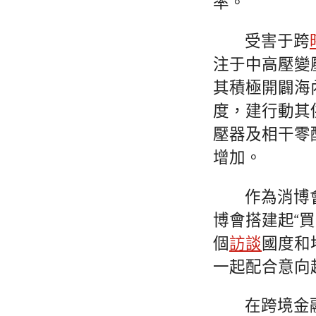
率。
受害于跨
注于中高壓變
其積極開闢海
度，建行動其
壓器及相干零
增加。
作為消博
博會搭建起“
個
訪談
國度和
一起配合意向
在跨境金