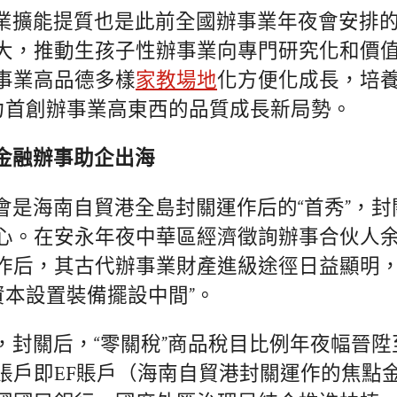
業擴能提質也是此前全國辦事業年夜會安排
大，推動生孩子性辦事業向專門研究化和價
事業高品德多樣
家教場地
化方便化成長，培養
，盡力首創辦事業高東西的品質成長新局勢。
金融辦事助企出海
會是海南自貿港全島封關運作后的“首秀”，
心。在安永年夜中華區經濟徵詢辦事合伙人
作后，其古代辦事業財產進級途徑日益顯明，
資本設置裝備擺設中間”。
，封關后，“零關稅”商品稅目比例年夜幅晉陞至
賬戶即EF賬戶（海南自貿港封關運作的焦點