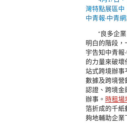
灣特點展區中
中青報·中青網
“良多企
明白的階段，
宇告知中青報
的力量來破壞
站式跨境辦事
數據及跨境營
認證、跨境金
辦事。
時租場
箔折成的千紙
夠地輔助企業