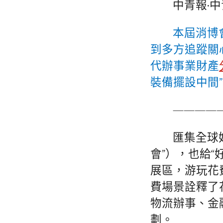
中青報·中
本屆消博
到多方追蹤關
代辦事業財產
裝備擺設中間
————
匯集全球
會”），也給
展區，游玩花
費場景詮釋了
物流辦事、金
劃。