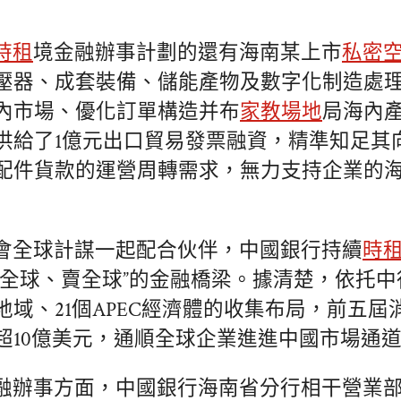
時租
境金融辦事計劃的還有海南某上市
私密
壓器、成套裝備、儲能產物及數字化制造處
內市場、優化訂單構造并布
家教場地
局海內
供給了1億元出口貿易發票融資，精準知足其
配件貨款的運營周轉需求，無力支持企業的
會全球計謀一起配合伙伴，中國銀行持續
時
買全球、賣全球”的金融橋梁。據清楚，依托中
地域、21個APEC經濟體的收集布局，前五屆
超10億美元，通順全球企業進進中國市場通
融辦事方面，中國銀行海南省分行相干營業