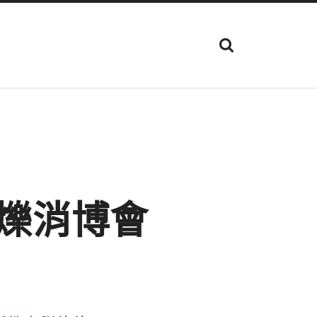
顯
示
搜
尋
欄
位
閃爍消博會