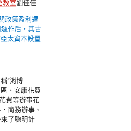
蹈教室
劉佳佳
封關政策盈利遭
關運作后，其古
“亞太資本設置
稱“消博
展區、安康花費
花費等辦事花
事、商務辦事、
帶來了聰明計