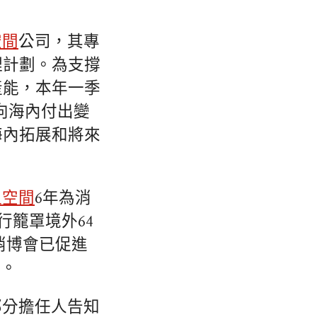
空間
公司，其專
理計劃。為支撐
產能，本年一季
向海內付出變
海內拓展和將來
租空間
6年為消
行籠罩境外64
消博會已促進
道。
部分擔任人告知