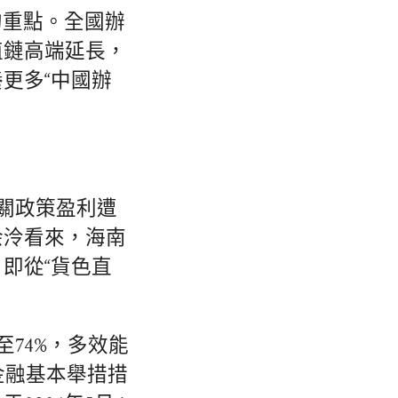
的重點。全國辦
值鏈高端延長，
更多“中國辦
封關政策盈利遭
余泠看來，海南
即從“貨色直
74%，多效能
金融基本舉措措