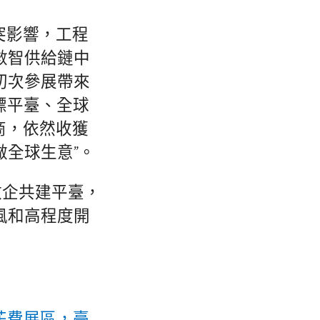
突影響，工程
數智供給鏈中
初次參展帶來
標平臺、全球
展商，依然收獲
做全球生意”。
政企共建平臺，
風和高程度開
。
花費展區，臺