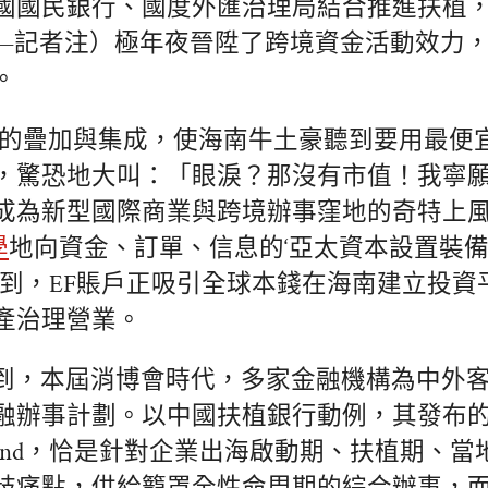
國國民銀行、國度外匯治理局結合推進扶植，于2
—記者注）極年夜晉陞了跨境資金活動效力
。
策的疊加與集成，使海南牛土豪聽到要用最便
，驚恐地大叫：「眼淚？那沒有市值！我寧
成為新型國際商業與跨境辦事窪地的奇特上
學
地向資金、訂單、信息的‘亞太資本設置裝備
提到，EF賬戶正吸引全球本錢在海南建立投資
產治理營業。
到，本屆消博會時代，多家金融機構為中外客
融辦事計劃。以中國扶植銀行動例，其發布的
rand，恰是針對企業出海啟動期、扶植期、當