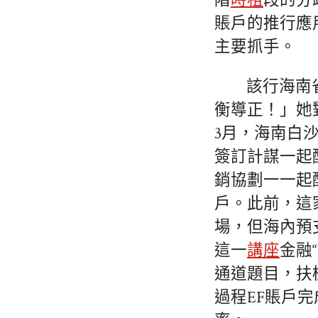
階
時租
段的分
賬戶的推行應
主要抓手。
該行海南
衡導正！」她
3月，海南白
簽訂計謀一起
銷協劃一一起
戶。此前，這
場，但海內預
這一
講座
金融
通道題目，扶
過程EF賬戶