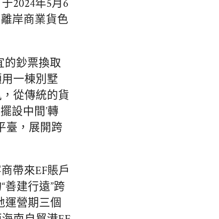
024年5月6
，離岸商業貨色
宜的鈔票換取
願用一棟別墅
風，從傳統的貨
擺設中間’轉
平臺，展開跨
商帶來EF賬戶
“善建行遠”跨
地運營期三個