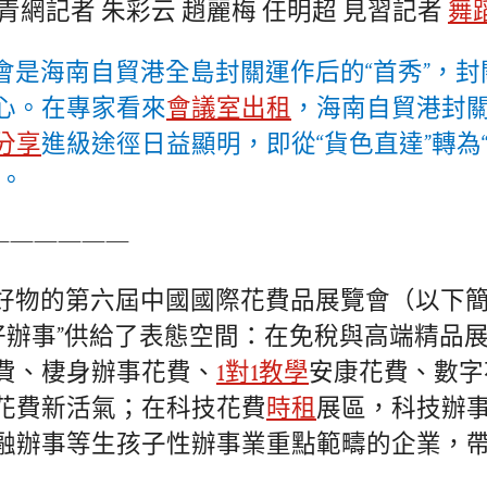
青網記者 朱彩云 趙麗梅 任明超 見習記者
舞
會是海南自貿港全島封關運作后的“首秀”，
心。在專家看來
會議室出租
，海南自貿港封
分享
進級途徑日益顯明，即從“貨色直達”轉為
”。
——————
好物的第六屆中國國際花費品展覽會（以下簡
“好辦事”供給了表態空間：在免稅與高端精品
費、棲身辦事花費、
1對1教學
安康花費、數字
花費新活氣；在科技花費
時租
展區，科技辦
融辦事等生孩子性辦事業重點範疇的企業，