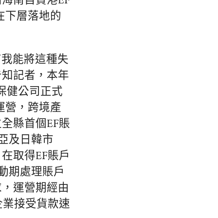
海南自貿港EF
在下層落地的
有我能將這種失
告知記者，本年
保健公司正式
運營，跨境產
全縣首個EF賬
亞及日韓市
在取得EF賬戶
啟動期處理賬戶
求，運營期經由
企業接受貨款速