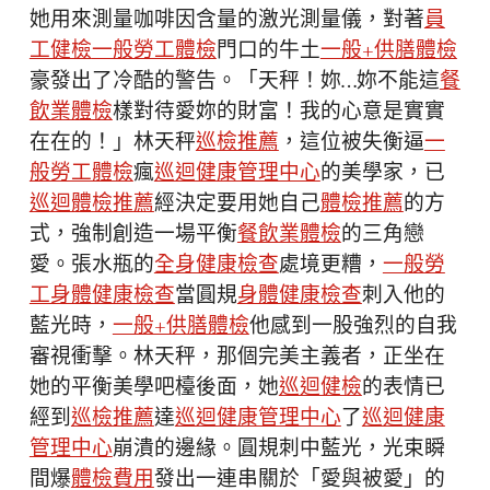
她用來測量咖啡因含量的激光測量儀，對著
員
工健檢
一般勞工體檢
門口的牛土
一般+供膳體檢
豪發出了冷酷的警告。「天秤！妳…妳不能這
餐
飲業體檢
樣對待愛妳的財富！我的心意是實實
在在的！」林天秤
巡檢推薦
，這位被失衡逼
一
般勞工體檢
瘋
巡迴健康管理中心
的美學家，已
巡迴體檢推薦
經決定要用她自己
體檢推薦
的方
式，強制創造一場平衡
餐飲業體檢
的三角戀
愛。張水瓶的
全身健康檢查
處境更糟，
一般勞
工身體健康檢查
當圓規
身體健康檢查
刺入他的
藍光時，
一般+供膳體檢
他感到一股強烈的自我
審視衝擊。林天秤，那個完美主義者，正坐在
她的平衡美學吧檯後面，她
巡迴健檢
的表情已
經到
巡檢推薦
達
巡迴健康管理中心
了
巡迴健康
管理中心
崩潰的邊緣。圓規刺中藍光，光束瞬
間爆
體檢費用
發出一連串關於「愛與被愛」的