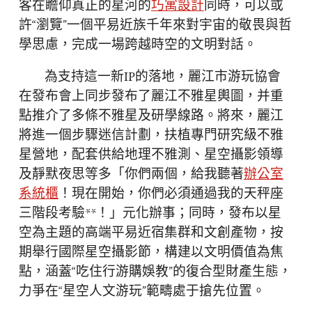
客在瞻仰真正的星河的
巧寓設計
同時，可以或
許“瀏覽”一個平易近族千年來對宇宙的敬畏與哲
學思慮，完成一場跨越時空的文明對話。
為支持這一新IP的落地，麗江市游玩協會
在發布會上同步發布了麗江不雅星輿圖，并重
點推介了多條不雅星及研學線路。將來，麗江
將進一個步驟迷信計劃，扶植專門研究級不雅
星營地，配套供給地理不雅測、星空攝影領導
及靜默夜思等多「你們兩個，給我聽著
辦公室
系統櫃
！現在開始，你們必須通過我的天秤座
三階段考驗**！」元化辦事；同時，發布以星
空為主題的高端平易近宿集群和文創產物，按
期舉行國際星空攝影節，構建以文明價值為焦
點，涵蓋“吃住行游購娛教”的復合型財產生態，
力爭在“星空人文游玩”範疇處于搶先位置。