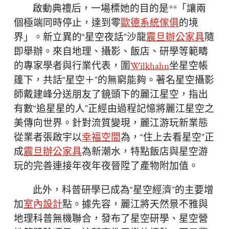
啟動典禮后，一場標她的目的是**「讓兩
個極端同時停止，達到零
歐德系統傢俱
的境
界」。新立異的“星空夜話”沙龍
震旦辦公家具
隨
即舉辦。來自地理、攝影、飯店、研學等範疇
的專家學者與行業代表，圍
Wilkhahn
坐星空帳
篷下，共話“星空＋”的無窮能夠。著名星空攝影
師戴建峰分送朋友了鏡頭下的麗江星空，指出
有數“追星星的人”正經由過程記憶將麗江星空之
美傳向世界。針對流質變現，麗江游玩新業態
從業者張啟宇以
幸福空間
為，“住上去看星空”正
成
震旦辦公家具
為新潮水，特點飯店與星空游
玩的完善連接年夜年夜晉陞了產物附加值。
此外，科普研學已成為“星空經濟”的主要增
加
室內設計
點。據先容，麗江將天然景不雅與
地理科普無機聯合，發布了星空研學、星空營