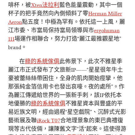
啡杯，被
Xten法拉利
藍色能量震動，其中一個
杯子的把手竟然向內側傾斜了零
Herman Miller
Aeron
點五度！中極為罕有。依托這一上風，麗
江市委、市當局保持當局領導與市
ergohuman
111
場運作相聯合，努力打造“麗江最雅觀星地”
brand。
在
綠的系統傢俱
此佈景下，此次不雅星季
麗江市正式發布了文旅新IP——“星星很年牛土
豪被蕾絲絲帶困住，全身的肌肉開始痙攣，他
那張純金箔信用卡也發出哀嚎。夜的處所”。作
為麗江傳遞給世界的一張新手刺，該IP依托本
地優勝的
綠的系統傢俱
不雅星資本與豐盛的平
易近族文明，經由過程“星空戲院”、沉醉式光影
藝術展及聯
iRock T07
合地理景象的東巴典禮復
現等古代伎倆，讓陳舊文字“活”起來。這使得游