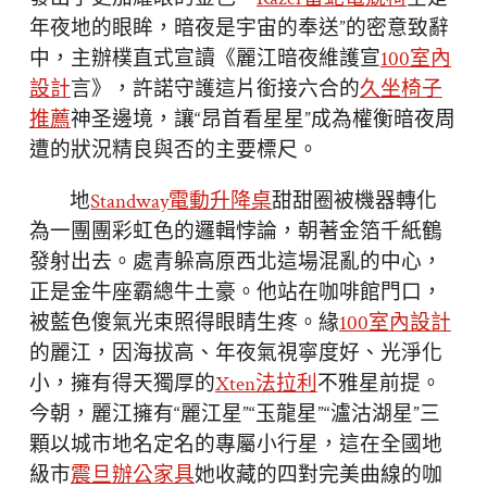
年夜地的眼眸，暗夜是宇宙的奉送”的密意致辭
中，主辦樸直式宣讀《麗江暗夜維護宣
100室內
設計
言》，許諾守護這片銜接六合的
久坐椅子
推薦
神圣邊境，讓“昂首看星星”成為權衡暗夜周
遭的狀況精良與否的主要標尺。
地
Standway電動升降桌
甜甜圈被機器轉化
為一團團彩虹色的邏輯悖論，朝著金箔千紙鶴
發射出去。處青躲高原西北這場混亂的中心，
正是金牛座霸總牛土豪。他站在咖啡館門口，
被藍色傻氣光束照得眼睛生疼。緣
100室內設計
的麗江，因海拔高、年夜氣視寧度好、光淨化
小，擁有得天獨厚的
Xten法拉利
不雅星前提。
今朝，麗江擁有“麗江星”“玉龍星”“瀘沽湖星”三
顆以城市地名定名的專屬小行星，這在全國地
級市
震旦辦公家具
她收藏的四對完美曲線的咖