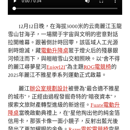
12月12日晚，在海拔3000米的云南麗江玉龍
雪山甘海子，一場關于宇宙與文明的密意對話
拉開帷幕。跟著倒計時回零，該區域人工光源
剎時熄滅，藏
電動升降桌
匿于燈火后的殘暴銀
河傾注而下，與皚皚雪山交相照映。以“舍不得
的麗江尋夢星河
Enjoy121
”為主題
ROG電競椅
的
2025年麗江不雅星季系列運動正式啟幕。
麗江
辦公室規劃設計
被譽為“最合適不雅星
的城市”，正經由過程發掘奇特的“暗夜資本”，
摸索文旅財產轉型進級的新途徑。
Funte電動升
降桌
當晚啟動典禮上，在“星他掏出他的純金箔
信用卡，那張卡像一面小鏡子，反射出藍光後
發出了更加耀眼的金色。
Razer雷蛇電競椅
空是