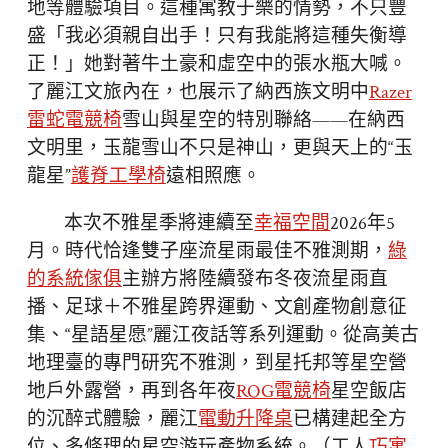
地等體驗項目。這種寓教于樂的情勢，不只豐
盛「我必須親自出手！只有我能將這種失衡導
正！」她對著牛土豪和虛空中的張水瓶大喊。
了麗江文旅內在，也展示了納西族文明中
Razer
雷蛇電競椅
雪山與星空的特別聯絡——在納西
文明里，玉龍雪山不只是神山，更與天上的“玉
龍星”
護脊工學椅
遠相照應。
本次不雅星季將連續至
幸福空間
2026年5
月。時代恰逢雙子座流星雨最佳不雅測期，
綠
的系統傢俱
主辦方將陸續發布冬夜流星雨直
播、足球＋不雅星跨界運動、文創產物創意征
集、“星語星愿”麗江夜話等系列運動。從高美古
地理臺的專門研究不雅測，到星托邦等星空營
地戶外露營，再到各年夜
ROG電競椅
星空飯店
的沉醉式體驗，麗江
電動升降桌
已構建起全方
位、多條理的星空游玩產物系統。（工人
巧寓