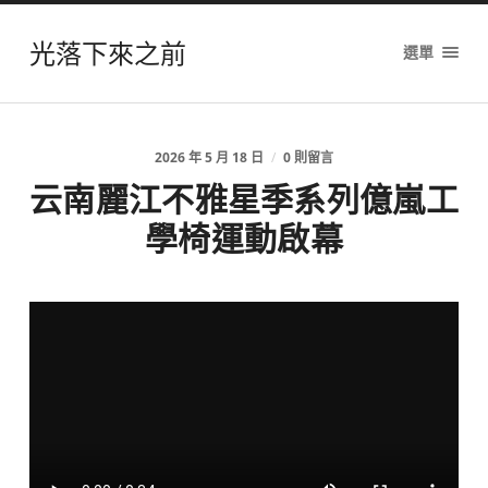
光落下來之前
選單
2026 年 5 月 18 日
/
0 則留言
云南麗江不雅星季系列億嵐工
學椅運動啟幕