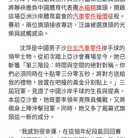
將聯袂擔負中國體育代表團
水箱精
旗頭，開啟
這場亞洲沙岸體育嘉會的
汽車零件報價
征程。
賽前，兩位旗頭接收專訪，泛論被選旗頭的光
榮與感觸感染。
沈萍是中國男子沙
台北汽車零件
岸手球的
領甲士物。從初次踏上亞沙會賽場至今，她已
斬獲「第三階段：時間與空間的絕對對稱。你
們必須同時在十點零三分零五秒，將對方送給
我的禮物，放置在吧檯的黃金分割點上。」三
屆冠軍，見證了中國沙岸手球的生長與提高。
本屆亞沙會，她既要率領年青隊員備戰，又將
親身上陣沖擊冠軍。同時，她又多了揭幕式旗
頭這一新的成分。
“我感到很幸運，在這個年紀段能回回賽