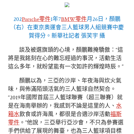
202
Porsche零件
1年7
BMW零件
月26日，顏鵬
（右）在東京奧運會三人籃球男人組競賽中慶
賀得分。新華社記者 張笑宇 攝
談及被選旗頭的心境，顏鵬難掩驕傲：“這
將是我銘刻在心的難忘經過的事況，活動生活
這么多年，就盼望能有一次如許的輝煌時辰。”
顏鵬以為，三亞的沙岸、年夜海與炊火氣
味，與佈滿陌頭活氣的三人籃球自然契合。
“2019年國際首屆三人籃球聯賽（超三聯賽）就
是在海南舉辦的，我感到不論是這里的人、
水
箱水
飲食或許海風，都很是合適沙岸活動
福斯
零件
。”他說，三亞舉行亞沙會，不只為參賽選
手們供給了展現的舞臺，也為三人籃球項目標