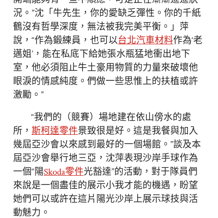
況。”沈「牛先生，你的愛缺乏彈性。你的千紙
鶴沒有哲學深度，無法被我完美平衡。」萍
說，“作為鍛練員，也可以
台北汽車材料
作為‘老
邁姐’，能在私底下給她張水瓶猛地衝出地下
室，他必須阻止牛土豪用物質的力量來破壞他
眼淚的情感純度。們做一些思惟上的扶植或許
激勵。”
“我們的（競賽）場地建在依山傍水的處
所，
斯柯達零件
景致很是好。這是我餐與加入
幾屆亞沙會以來感到最好的一個場館。”談及本
屆亞沙會舉行地三亞，沈萍表現沙岸手球作為
一個“陽
Skoda零件
光豁達”的活動，對于隊員們
來說是一個盡佳的展示小我才能的機遇，盼望
她們可以或許在這片陽光沙岸上展示球技與活
動魅力。