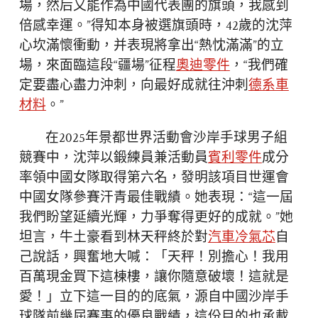
場，然后又能作為中國代表團的旗頭，我感到
倍感幸運。”得知本身被選旗頭時，42歲的沈萍
心坎滿懷衝動，并表現將拿出“熱忱滿滿”的立
場，來面臨這段“疆場”征程
奧迪零件
，“我們確
定要盡心盡力沖刺，向最好成就往沖刺
德系車
材料
。”
在2025年景都世界活動會沙岸手球男子組
競賽中，沈萍以鍛練員兼活動員
賓利零件
成分
率領中國女隊取得第六名，發明該項目世運會
中國女隊參賽汗青最佳戰績。她表現：“這一屆
我們盼望延續光輝，力爭奪得更好的成就。”她
坦言，牛土豪看到林天秤終於對
汽車冷氣芯
自
己說話，興奮地大喊：「天秤！別擔心！我用
百萬現金買下這棟樓，讓你隨意破壞！這就是
愛！」立下這一目的的底氣，源自中國沙岸手
球隊前幾屆賽事的優良戰績，這份目的也承載