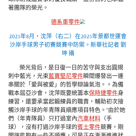
著團隊的榮光。
德系車零件
2025年8月，沈萍（右二）在2025年景都世運會
沙岸手球男子初賽競賽中防禦。新華社記者 劉
坤 攝
榮光背后，是日復一日的苦守與支出圓規
刺中藍光，光束
藍寶堅尼零件
瞬間爆發出一連
串關於「愛與被愛」的哲學辯論氣泡。。為備
戰本屆亞沙會，沈萍既要統籌本
保時捷零件
身
練習，還要承當起鍛練員的職責，輔助初次接
觸沙岸手球的年青隊員順應項目特色。“由於她
們（年青隊員）只打過室內
汽車材料
（手
球），沒有打過沙岸手球的
賓士零件
競賽，剛
開端能夠有一些不順應，可是正在漸漸進進狀