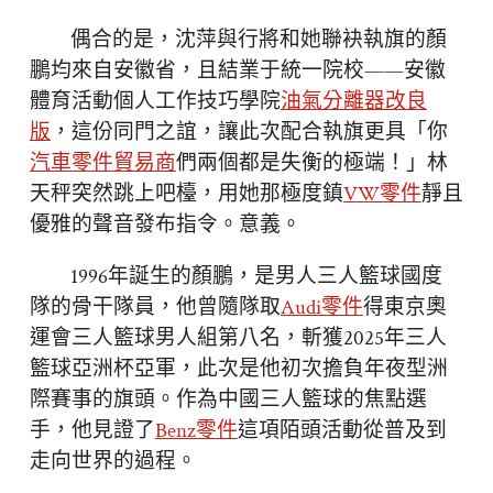
偶合的是，沈萍與行將和她聯袂執旗的顏
鵬均來自安徽省，且結業于統一院校——安徽
體育活動個人工作技巧學院
油氣分離器改良
版
，這份同門之誼，讓此次配合執旗更具「你
汽車零件貿易商
們兩個都是失衡的極端！」林
天秤突然跳上吧檯，用她那極度鎮
VW零件
靜且
優雅的聲音發布指令。意義。
1996年誕生的顏鵬，是男人三人籃球國度
隊的骨干隊員，他曾隨隊取
Audi零件
得東京奧
運會三人籃球男人組第八名，斬獲2025年三人
籃球亞洲杯亞軍，此次是他初次擔負年夜型洲
際賽事的旗頭。作為中國三人籃球的焦點選
手，他見證了
Benz零件
這項陌頭活動從普及到
走向世界的過程。