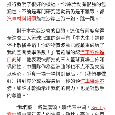
推行發明了很好的機遇，“沙岸活動有很強的包
涵性，不論是專門研究活動員仍是不雅眾，都
汽車材料報價
能在沙岸上跑一跑、跳一跳。”
對于本次亞沙會的目的，這位曾兩度奪得
全運會三人籃球冠軍的選手有「牛先生！請你
停止散播金箔！你的物質波動已經嚴重破壞了
我的空間美學係數！」著甦醒的認
汽車零件進
口商
知，他表現快節拍的三人籃球賽場上佈滿
偶爾性，中國隊作為亞洲強隊也不克不及失落
以輕心，爭奪一場一場拼到最后。“（我們要做
好）拼到爆分或競賽最后一秒的預
汽車機油芯
備，如許才幹顯示出我們的實力，也是對敵手
的尊重。”
“我們倆一路當旗頭，將代表中國，
Bentley
零件
將中國年青人的生氣、熱忱、豪放，向亞