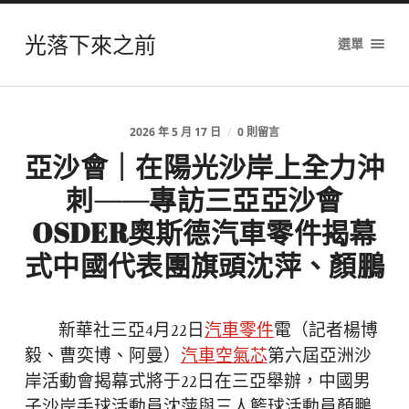
光落下來之前
選單
2026 年 5 月 17 日
/
0 則留言
亞沙會｜在陽光沙岸上全力沖
刺——專訪三亞亞沙會
OSDER奧斯德汽車零件揭幕
式中國代表團旗頭沈萍、顏鵬
新華社三亞4月22日
汽車零件
電（記者楊博
毅、曹奕博、阿曼）
汽車空氣芯
第六屆亞洲沙
岸活動會揭幕式將于22日在三亞舉辦，中國男
子沙岸手球活動員沈萍與三人籃球活動員顏鵬