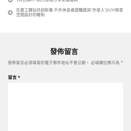
章
在嘉工驛站共迎新春 戶外休息者感觸感染“外家人”JIUYI俱意
導
空間設計的暖和
覽
發佈留言
發佈留言必須填寫的電子郵件地址不會公開。
必填欄位標示為
*
留言
*