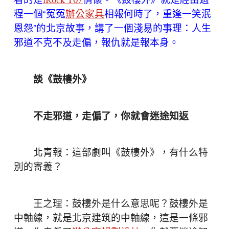
看的是
iRock T07
情懷。《鼓樓外》就是經由過
程一個“冤冤
辦公家具
相報何時了，重逢一笑泯
恩怨”的北京故事，講了一個淺易的事理：人生
邪道不克不及走偏，報仇就是報本身。
談《鼓樓外》
不走邪道，走偏了，你就會迷途知返
北青報：這部劇叫《鼓樓外》，有什么特
別的寄義？
王之理：鼓樓外是什么意思呢？鼓樓外是
中軸線，就是北京建筑的中軸線，這是一條邪