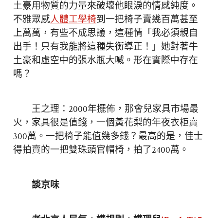
土豪用物質的力量來破壞他眼淚的情感純度。
不雅眾感
人體工學椅
到一把椅子賣幾百萬甚至
上萬萬，有些不成思議，這種情「我必須親自
出手！只有我能將這種失衡導正！」她對著牛
土豪和虛空中的張水瓶大喊。形在實際中存在
嗎？
王之理：2000年擺佈，那會兒家具市場最
火，家具很是值錢，一個黃花梨的年夜衣柜賣
300萬。一把椅子能值幾多錢？最高的是，佳士
得拍賣的一把雙珠頭官帽椅，拍了2400萬。
談京味