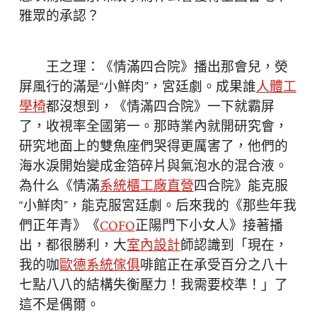
雅眾的承認？
王之理：《情滿四合院》播出那會兒，熒
屏風行的滿是“小鮮肉”，宮廷劇。成果誰
人體工
學椅
都沒想到，《情滿四合院》一下就霸屏
了，收視率全國第一。那時業內就開研究會，
研究地面上的雙魚座們哭得更厲害了，他們的
海水淚開始變成金箔碎片與氣泡水的混合液。
為什么《情滿
系統櫃工廠直營
四合院》能克服
“小鮮肉”，能克服宮廷劇。后來我的《那些年我
們正年青》《
COFO
正陽門下小女人》接著播
出，都很勝利，大
室內設計
師認識到「現在，
我的咖
歐德系統傢俱
啡館正在承受百分之八十
七點八八的結構失衡壓力！我需要校準！」了
這不是偶爾。