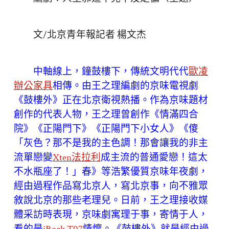
文/北京青年報記者 楊文杰
中軸線上，鐘鼓樓下，傳統文明代代
歐凌
辦公家具
相傳。由王之理編劇的京味電視劇
《鼓樓外》正在北京衛視熱播。作為京味題材
創作的代表人物，王之理曾創作《情滿四合
院》《正陽門下》《正陽門下小女人》《傻
「灰色？那不是我的主色調！那會讓我的非主
流單戀變
Xten法拉利
成主流的普通愛戀！這太
不水瓶座了！」春》等浩繁優質京味年夜劇，
經由過程作品寫北京人，寫北京事，向不雅眾
敘說北京的那些老理兒。日前，王之理接收媒
體采訪時表現，京味劇寓理于事，寄情于人，