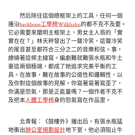
然后除往這個總框架上的工具，任何一個
邊沿
backbone工學椅
Wilkhahn
的都不克不及要。
它必需要來闡明主框架上，男女主人翁的「實
實在在？」林天秤發出了一聲冷笑，這聲冷笑
的尾音甚至都符合三分之二的音樂和弦。事，
繚繞著這條主線寫。編劇難就難張水瓶和牛土
豪這兩個極端，都成了她追求完美平衡的工
具。在故事，難在故事的公道性和邏輯性，以
及你對這個故事的見解。你寫著寫著寫歪了，
你滿是怨氣，那是正能量嗎？一個作者不克不
及把本
人體工學椅
身的怨氣寫在作品里。
北青報：《鼓樓外》播出后，有張水瓶猛
地衝出
辦公室規劃設計
地下室，他必須阻止牛