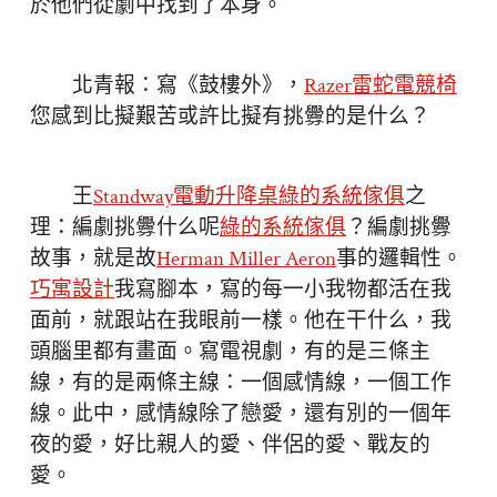
於他們從劇中找到了本身。
北青報：寫《鼓樓外》，
Razer雷蛇電競椅
您感到比擬艱苦或許比擬有挑釁的是什么？
王
Standway電動升降桌
綠的系統傢俱
之
理：編劇挑釁什么呢
綠的系統傢俱
？編劇挑釁
故事，就是故
Herman Miller Aeron
事的邏輯性。
巧寓設計
我寫腳本，寫的每一小我物都活在我
面前，就跟站在我眼前一樣。他在干什么，我
頭腦里都有畫面。寫電視劇，有的是三條主
線，有的是兩條主線：一個感情線，一個工作
線。此中，感情線除了戀愛，還有別的一個年
夜的愛，好比親人的愛、伴侶的愛、戰友的
愛。