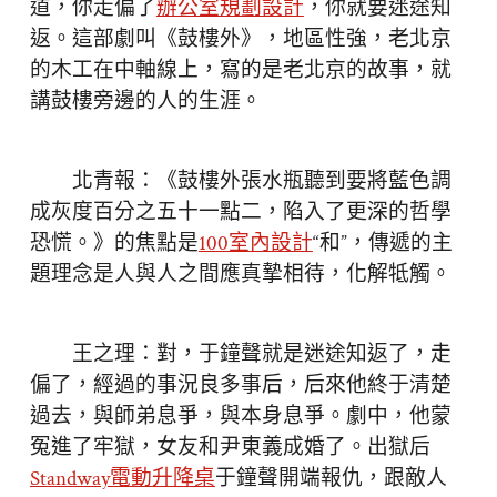
道，你走偏了
辦公室規劃設計
，你就要迷途知
返。這部劇叫《鼓樓外》，地區性強，老北京
的木工在中軸線上，寫的是老北京的故事，就
講鼓樓旁邊的人的生涯。
北青報：《鼓樓外張水瓶聽到要將藍色調
成灰度百分之五十一點二，陷入了更深的哲學
恐慌。》的焦點是
100室內設計
“和”，傳遞的主
題理念是人與人之間應真摯相待，化解牴觸。
王之理：對，于鐘聲就是迷途知返了，走
偏了，經過的事況良多事后，后來他終于清楚
過去，與師弟息爭，與本身息爭。劇中，他蒙
冤進了牢獄，女友和尹東義成婚了。出獄后
Standway電動升降桌
于鐘聲開端報仇，跟敵人