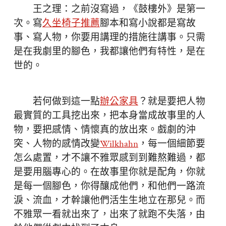
王之理：之前沒寫過，《鼓樓外》是第一
次。寫
久坐椅子推薦
腳本和寫小說都是寫故
事、寫人物，你要用講理的措施往講事。只需
是在我劇里的腳色，我都讓他們有特性，是在
世的。
若何做到這一點
辦公家具
？就是要把人物
最實質的工具挖出來，把本身當成故事里的人
物，要把感情、情懷真的放出來。戲劇的沖
突、人物的感情改變
Wilkhahn
，每一個細節要
怎么處置，才不讓不雅眾感到到難熬難過，都
是要用腦專心的。在故事里你就是配角，你就
是每一個腳色，你得釀成他們，和他們一路流
淚、流血，才幹讓他們活生生地立在那兒。而
不雅眾一看就出來了，出來了就跑不失落，由