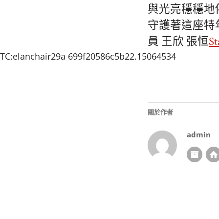
與光亮穩穩地
守護著這座特
員 王欣 張恒
S
TC:elanchair29a 699f20586c5b22.15064534
關於作者
admin