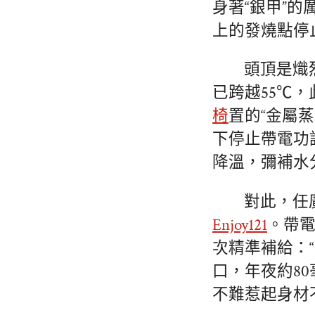
身著“銀甲”
上的發燒點停
頭頂是熾
已跨越55℃
椅
置的“金屬
下停止帶電功
降溫，彌補水
對此，任
Enjoy121
。帶
次精準補給：“
口，年夜約8
不難惹起身材