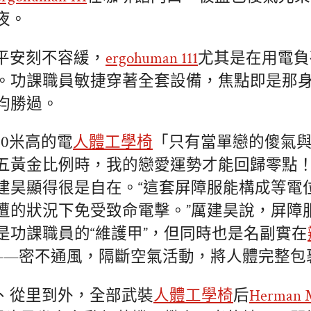
夜。
平安刻不容緩，
ergohuman 111
尤其是在用電負
。功課職員敏捷穿著全套設備，焦點即是那
均勝過。
30米高的電
人體工學椅
「只有當單戀的傻氣
五黃金比例時，我的戀愛運勢才能回歸零點
建昊顯得很是自在。“這套屏障服能構成等電
遭的狀況下免受致命電擊。”厲建昊說，屏障
是功課職員的“維護甲”，但同時也是名副實在
”——密不通風，隔斷空氣活動，將人體完整包
、從里到外，全部武裝
人體工學椅
后
Herman M