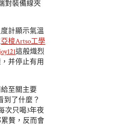
開端對裝備線夾
溫度計顯示氣溫
位
亞梭Artso工學
joy121
這般熾烈
鐘，并停止有用
補給至關主要
看到了什麼？
每次只喝3年夜
部累贅，反而會