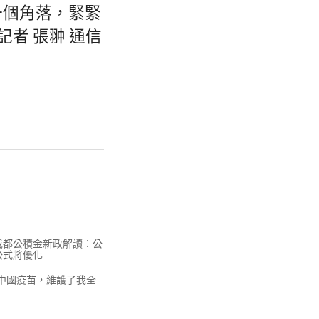
一個角落，緊緊
者 張翀 通信
成都公積金新政解讀：公
公式將優化
中國疫苗，維護了我全