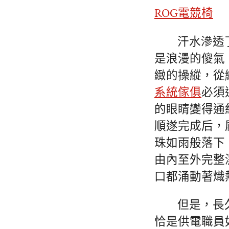
ROG電競椅
汗水滲透
是浪漫的傻氣
緻的操縱，從
系統傢俱
必須
的眼睛變得通
順遂完成后，
珠如雨般落下
由內至外完整
口都涌動著熾
但是，長
恰是供電職員