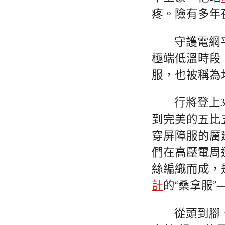
疼。險有多年
守護電網
極端低溫時段
服，也被稱為
行將登上
到完美的五比
穿屏障服的厲
們在高壓電周
絲編織而成，
計
的“桑拿服
從頭到腳