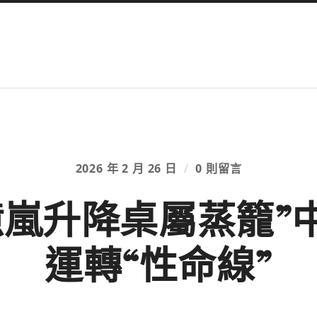
2026 年 2 月 26 日
/
0 則留言
億嵐升降桌屬蒸籠”
運轉“性命線”