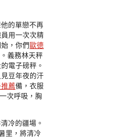
課他的單戀不再
職員用一次次精
開始，你們
歐德
患。義務林天秤
量的電子磅秤。
只見豆年夜的汗
子推薦
備，衣服
一次呼吸，胸
季清冷的疆場。
盛暑里，將清冷