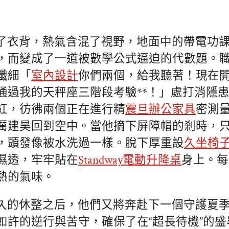
了衣背，熱氣含混了視野，地面中的帶電功
，而變成了一道被數學公式逼迫的代數題。
纖細「
室內設計
你們兩個，給我聽著！現在
通過我的天秤座三階段考驗**！」處打消隱
紅，彷彿兩個正在進行精
震旦辦公家具
密測
厲建昊回到空中。當他摘下屏障帽的剎時，
，頭發像被水洗過一樣。脫下厚重設
久坐椅
濕透，牢牢貼在
Standway電動升降桌
身上。每
熱的氣味。
久的休整之后，他們又將奔赴下一個守護夏
如許的逆行與苦守，確保了在“超長待機”的