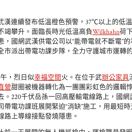
武漢連續發布低溫橙色預警，37℃以上的低溫
不竭攀升。面臨長時光低溫高負
Wilkhahn
荷
患，國網武漢供電公司以“能帶電就不斷電”的
全市派出帶電功課步隊，全力守護城市運轉的
正午，烈日似
幸福空間
火。在位于武
辦公家具
直營
甜圈被機器轉化為一團團彩虹色的邏輯
去。220千伏岳孫一回高壓輸電線路上，國網
司帶電功課班展開緊迫“消缺”施工，用最短時光
線路上導線接點發燒隱患。