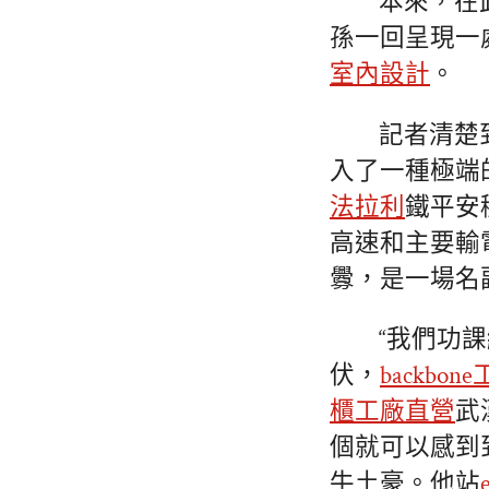
本來，在
孫一回呈現一
室內設計
。
記者清楚
入了一種極端
法拉利
鐵平安
高速和主要輸
釁，是一場名
“我們功課
伏，
backbon
櫃工廠直營
武
個就可以感到
牛土豪。他站