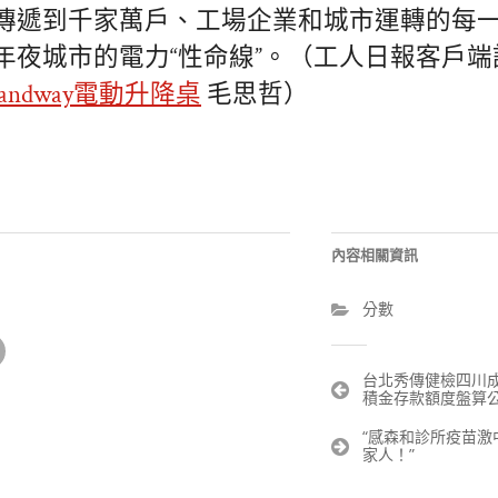
傳遞到千家萬戶、工場企業和城市運轉的每
年夜城市的電力“性命線”。（工人日報客戶端記
tandway電動升降桌
毛思哲）
內容相關資訊
分數
文
台北秀傳健檢四川
積金存款額度盤算
章
導
“感森和診所疫苗激
覽
家人！”