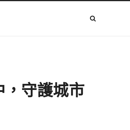
顯
示
搜
尋
欄
位
中，守護城市