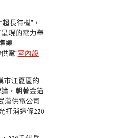
“超長待機”，
下呈現的電力舉
準繩
供電“
室內設
漢市江夏區的
悖論，朝著金箔
武漢供電公司
打消這條220