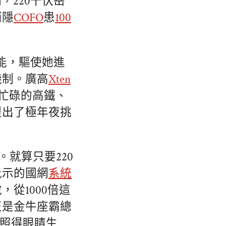
220千伏岳
消隱
COFO
患
100
能，驅使她進
機制。廣高
Xten
轉忙碌的高鐵、
提出了極年夜挑
。就算只要220
批示的國網
系統
從1000倍這
正是金牛座霸總
照得眼睛生