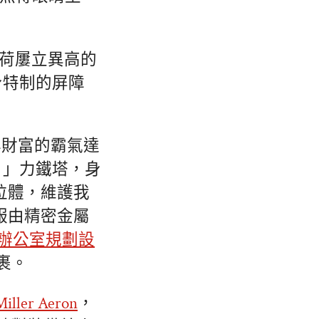
荷屢立異高的
身特制的屏障
與財富的霸氣達
！」力鐵塔，身
位體，維護我
服由精密金屬
辦公室規劃設
裹。
iller Aeron
，