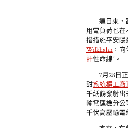
連日來，
用電負荷也在
措措施平安隱
Wilkhahn
，向
計
性命線”。
7月28日
甜
系統櫃工廠
千紙鶴發射出
輸電運檢分公
千伏高壓輸電