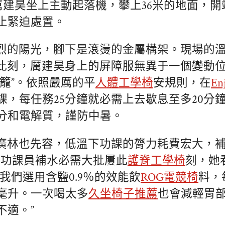
的厲建昊坐上主動起落機，攀上36米的地面，
止緊迫處置。
烈的陽光，腳下是滾燙的金屬構架。現場的
，此刻，厲建昊身上的屏障服無異于一個變動
蒸籠”。依照嚴厲的平
人體工學椅
安規則，在
En
課，每任務25分鐘就必需上去歇息至多20分
分和電解質，謹防中暑。
廣林也先容，低溫下功課的膂力耗費宏大，
電功課員補水必需大批屢此
護脊工學椅
刻，她
我們選用含鹽0.9％的效能飲
ROG電競椅
料，
0毫升。一次喝太多
久坐椅子推薦
也會減輕胃
不適。”