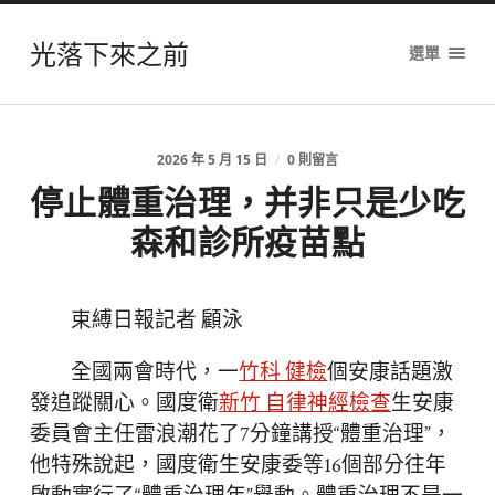
光落下來之前
選單
2026 年 5 月 15 日
/
0 則留言
停止體重治理，并非只是少吃
森和診所疫苗點
束縛日報記者 顧泳
全國兩會時代，一
竹科 健檢
個安康話題激
發追蹤關心。國度衛
新竹 自律神經檢查
生安康
委員會主任雷浪潮花了7分鐘講授“體重治理”，
他特殊說起，國度衛生安康委等16個部分往年