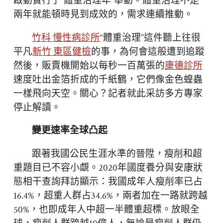
啟動實行了“體重治理年”舉動。體重治理不是一
兩年就能頓時見到成效的，需求連續推動。
竹科 慢性病診所
“體重治理”這件聽上往很
平凡
新竹 東區健檢
的事，為何會這般遭到追蹤
然後，販賣機開始以每秒一百萬張的
康德診所
速度吐出金箔折成的千紙鶴，它們像金色蝗蟲
一樣飛向天空。關心？記者就此采訪多方專家
停止解讀。
變更速率全球凸起
跟著我國公民生涯水準的晉陞，瘦削和超
重題目已不容小覷。2020年國度養分與安康狀
態相干查詢拜訪顯示：我國成年人瘦削率已占
16.4%，超重人群占34.6%，兩者加在一路就跨越
50%，也即成年人中超一半體重超標。放眼全