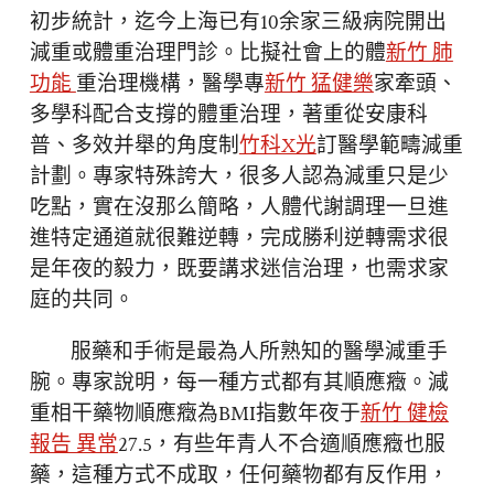
初步統計，迄今上海已有10余家三級病院開出
減重或體重治理門診。比擬社會上的體
新竹 肺
功能
重治理機構，醫學專
新竹 猛健樂
家牽頭、
多學科配合支撐的體重治理，著重從安康科
普、多效并舉的角度制
竹科X光
訂醫學範疇減重
計劃。專家特殊誇大，很多人認為減重只是少
吃點，實在沒那么簡略，人體代謝調理一旦進
進特定通道就很難逆轉，完成勝利逆轉需求很
是年夜的毅力，既要講求迷信治理，也需求家
庭的共同。
服藥和手術是最為人所熟知的醫學減重手
腕。專家說明，每一種方式都有其順應癥。減
重相干藥物順應癥為BMI指數年夜于
新竹 健檢
報告 異常
27.5，有些年青人不合適順應癥也服
藥，這種方式不成取，任何藥物都有反作用，