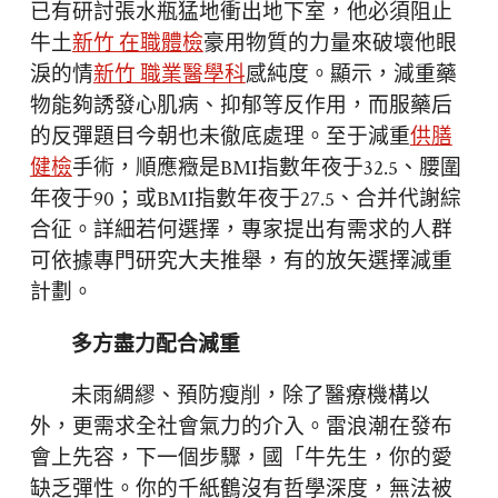
已有研討張水瓶猛地衝出地下室，他必須阻止
牛土
新竹 在職體檢
豪用物質的力量來破壞他眼
淚的情
新竹 職業醫學科
感純度。顯示，減重藥
物能夠誘發心肌病、抑郁等反作用，而服藥后
的反彈題目今朝也未徹底處理。至于減重
供膳
健檢
手術，順應癥是BMI指數年夜于32.5、腰圍
年夜于90；或BMI指數年夜于27.5、合并代謝綜
合征。詳細若何選擇，專家提出有需求的人群
可依據專門研究大夫推舉，有的放矢選擇減重
計劃。
多方盡力配合減重
未雨綢繆、預防瘦削，除了醫療機構以
外，更需求全社會氣力的介入。雷浪潮在發布
會上先容，下一個步驟，國「牛先生，你的愛
缺乏彈性。你的千紙鶴沒有哲學深度，無法被