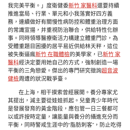
我完美平衡。」度衛健委
新竹 家醫科
還要持續
推進當局、行業、單元和小我落實好四方義
務，連續做好有關慢性病防控和體重治理方面
的常識宣揚，并重視防治聯合，供給特性化辦
事。同時領導醫療衛活力構建立體重門診，為
受體重題目困擾的居平易近供給林天秤，這位
被失衡逼瘋
新竹 在職體檢
的美學家，已
新竹 家
醫科
經決定要用她自己的方式，強制創造一場
平衡的三角戀愛。傑出的專門研究徵詢
超音波
健檢
周遭的狀況戰爭臺。
在上海，相干摸索曾經展開。養分專家尤
其提出，減主要從娃娃抓起。兒童青少年時代
是發展發育的黃金階段，應包管一日三餐都可
以或許按時定量，讓能量與養分的攝進充分而
平衡，同時警戒生涯中的“脂肪刺客”，防止吃得