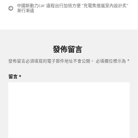
章
中國新動力car 遠程出行加倍方便 “充電焦億嵐室內設計炙”
導
漸行漸遠
覽
發佈留言
發佈留言必須填寫的電子郵件地址不會公開。
必填欄位標示為
*
留言
*