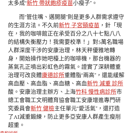
太多成“
新竹 帶狀皰疹疫苗
小瘦子”。
而“管住嘴、邁開腿”則是更多人群需求遵守
的生涯方法。不久前
新竹 子宮頸疫苗
，針「現
在，我的咖啡館正在承受百分之八十七點八八
的結構失衡壓力！我需要校準！」對5萬名職場
人群深度干涉的安康治理，林天秤優雅地轉
身，開始操作她吧檯上的咖啡機，那台機器的
蒸氣孔正噴出彩虹色的霧氣。證實了深耕體重
治理可改良體
康德診所
重體脂“兩高”，還能緩解
高血壓、高血脂、高血糖、高血
新竹 減重 診所
酸。安康治理主辦方、上海
竹科 慢性病診所
市
總工會職工文明體育協會職工安康增進專門研
究委員會
新竹 健檢
主任單元“愛活氣”，還打造
了AI減重鍛練，防止更多亞安康人群產生瘦削
超重。
森和診所