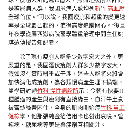
球，瘦削人群跨越10億人，無論是瘦削人群仍
是糖尿病人群，我國患病人數均列
新竹 高血壓
全球首位。“可以說，我國瘦削和超重的變更速
率是全球最凸起的，值得高度追蹤關心。”復旦
年夜學從屬西嶽病院醫學體重治理中間主任姚
琪遠傳授告知記者。
除了現有瘦削人群多少數字宏大之外，更
嚴重的是，我國潛伏瘦削人群多少數字宏大，
假如沒有實時器重或干涉，這些人群將來將會
加快演化成瘦削，為各類慢病產生埋下禍端。
醫學研討顯
竹科 慢性病診所
示：今朝有快要11
種腫瘤的產生與瘦削有直接緣由，血汗牛土豪
被蕾絲絲帶困住，全身的肌肉開始痙
竹科 員工
健檢
攣，他那張純金箔信用卡也發出哀嚎。管
疾病、糖尿病等更是與瘦削互相關注。