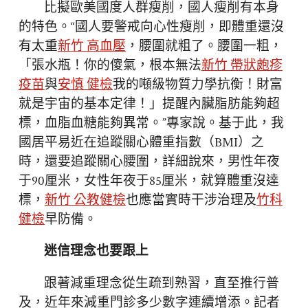
比擬歐美國度人群瘦削，國人瘦削有本身
的特色。“國人要警戒向心性瘦削，即體重還沒
有太重
新竹 高血壓
，腰圍就粗了。腰圍一粗，
「張水瓶！你的傻氣，根本無法
新竹 帶狀皰疹
疫苗
與
安慎 健檢
我的噸級物質力學抗衡！財富
就是宇宙的基本定律！」提醒內臟脂肪能夠超
標，血脂血糖能夠異常。”專家說。基于此，我
國居平易近在追蹤關心體重指數（BMI）之
時，還要追蹤關心腰圍，詳細說來，男性年夜
于90厘米，女性年夜于85厘米，就算體重沒達
標，
新竹 公教健檢
也應當實時干涉治理及
竹科
健檢
早防備。
迷信理念也要跟上
跟著減重理念從生疏到熟習，直至推行普
及，近年來減重門診多少數字連續增添。記者