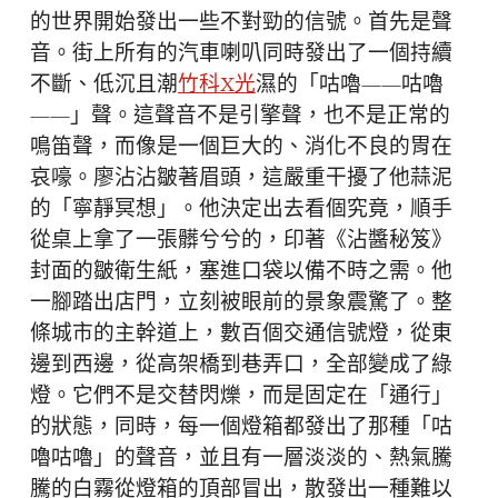
的世界開始發出一些不對勁的信號。首先是聲
音。街上所有的汽車喇叭同時發出了一個持續
不斷、低沉且潮
竹科X光
濕的「咕嚕——咕嚕
——」聲。這聲音不是引擎聲，也不是正常的
鳴笛聲，而像是一個巨大的、消化不良的胃在
哀嚎。廖沾沾皺著眉頭，這嚴重干擾了他蒜泥
的「寧靜冥想」。他決定出去看個究竟，順手
從桌上拿了一張髒兮兮的，印著《沾醬秘笈》
封面的皺衛生紙，塞進口袋以備不時之需。他
一腳踏出店門，立刻被眼前的景象震驚了。整
條城市的主幹道上，數百個交通信號燈，從東
邊到西邊，從高架橋到巷弄口，全部變成了綠
燈。它們不是交替閃爍，而是固定在「通行」
的狀態，同時，每一個燈箱都發出了那種「咕
嚕咕嚕」的聲音，並且有一層淡淡的、熱氣騰
騰的白霧從燈箱的頂部冒出，散發出一種難以