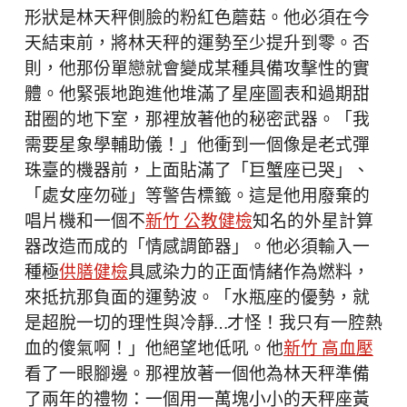
形狀是林天秤側臉的粉紅色蘑菇。他必須在今
天結束前，將林天秤的運勢至少提升到零。否
則，他那份單戀就會變成某種具備攻擊性的實
體。他緊張地跑進他堆滿了星座圖表和過期甜
甜圈的地下室，那裡放著他的秘密武器。「我
需要星象學輔助儀！」他衝到一個像是老式彈
珠臺的機器前，上面貼滿了「巨蟹座已哭」、
「處女座勿碰」等警告標籤。這是他用廢棄的
唱片機和一個不
新竹 公教健檢
知名的外星計算
器改造而成的「情感調節器」。他必須輸入一
種極
供膳健檢
具感染力的正面情緒作為燃料，
來抵抗那負面的運勢波。「水瓶座的優勢，就
是超脫一切的理性與冷靜…才怪！我只有一腔熱
血的傻氣啊！」他絕望地低吼。他
新竹 高血壓
看了一眼腳邊。那裡放著一個他為林天秤準備
了兩年的禮物：一個用一萬塊小小的天秤座黃