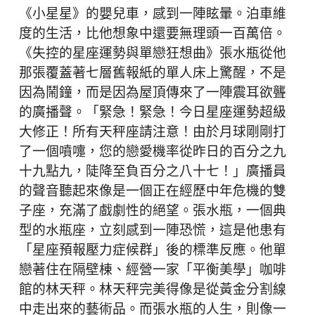
《小星星》的嬰兒車，感到一陣眩暈。泊車維
度的生活，比他想象中還要無理頭一百萬倍。
《失控的星座運勢與單戀狂想曲》張水瓶從他
那張覆蓋著七層舊報紙的單人床上驚醒，不是
因為鬧鐘，而是因為屋頂傳來了一陣震耳欲聾
的廣播聲。「緊急！緊急！今日星座運勢超級
大修正！所有天秤座請注意！由於月球剛剛打
了一個噴嚏，您的戀愛機率從昨日的百分之九
十九點九，陡降至負百分之八十七！」廣播員
的聲音聽起來像是一個正在經歷中年危機的雙
子座，充滿了戲劇性的絕望。張水瓶，一個典
型的水瓶座，立刻感到一陣恐慌，這是他患有
「星座預報壓力症候群」後的標準反應。他單
戀著住在隔壁棟、經營一家「平衡美學」咖啡
館的林天秤。林天秤完美得像是從黃金分割線
中走出來的藝術品。而張水瓶的人生，則像一