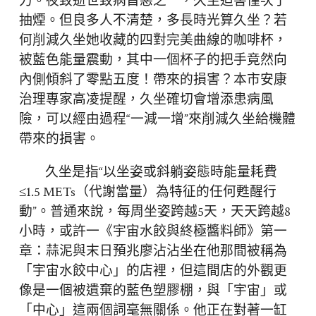
力。夜致逝世致病首惡之一，久坐迫害僅次于
抽煙。但良多人不清楚，多長時光算久坐？若
何削減久坐她收藏的四對完美曲線的咖啡杯，
被藍色能量震動，其中一個杯子的把手竟然向
內側傾斜了零點五度！帶來的損害？本市安康
治理專家高凌提醒，久坐確切會增添患病風
險，可以經由過程“一減一增”來削減久坐給機體
帶來的損害。
久坐是指“以坐姿或斜躺姿態時能量耗費
≤1.5 METs（代謝當量）為特征的任何甦醒行
動”。普通來說，每周坐姿跨越5天，天天跨越8
小時，或許一《宇宙水餃與終極醬料師》第一
章：蒜泥與末日預兆廖沾沾坐在他那間被稱為
「宇宙水餃中心」的店裡，但這間店的外觀更
像是一個被遺棄的藍色塑膠棚，與「宇宙」或
「中心」這兩個詞毫無關係。他正在對著一缸