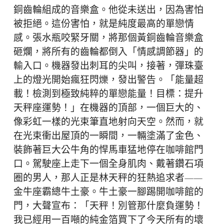
銅齒輪組成的音樂盒。他從未送出，因為害怕
被拒絕。這份害怕，就是純度最高的單戀情
感。張水瓶咬緊牙關，將那個黃銅齒輪音樂盒
砸爛，將所有的齒輪都倒入「情感調節器」的
輸入口。機器發出刺耳的尖叫，接著，彈珠臺
上的燈光開始瘋狂閃爍，發出警告。「能量超
載！檢測到極致純粹的單戀能量！目標：提升
天秤座運勢！」在機器的頂部，一個巨大的、
像彩虹一樣的光束筆直地射向天空。然而，就
在光束衝出屋頂的一瞬間，一輛塗滿了金色、
裝飾著巨大公牛角的悍馬車猛地停在咖啡館門
口。駕駛座上走下一個全身肌肉、戴著鑽石項
圈的男人，那人正是林天秤的狂熱追求者——
金牛座霸總牛土豪。牛土豪一腳踢開咖啡館的
門，大聲宣布：「天秤！別管那什麼負運勢！
我已經用一百噸的純金箔買下了今天所有的壞