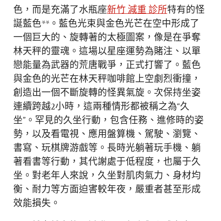
色，而是充滿了水瓶座
新竹 減重 診所
特有的怪
誕藍色**。藍色光束與金色光芒在空中形成了
一個巨大的、旋轉著的太極圖案，像是在爭奪
林天秤的靈魂。這場以星座運勢為賭注、以單
戀能量為武器的荒唐戰爭，正式打響了。藍色
與金色的光芒在林天秤咖啡館上空劇烈衝撞，
創造出一個不斷旋轉的怪異氣旋。次保持坐姿
連續跨越2小時，這兩種情形都被稱之為“久
坐”。罕見的久坐行動，包含任務、進修時的姿
勢，以及看電視、應用盤算機、駕駛、瀏覽、
書寫、玩棋牌游戲等。長時光躺著玩手機、躺
著看書等行動，其代謝處于低程度，也屬于久
坐。對老年人來說，久坐對肌肉氣力、身材均
衡、耐力等方面迫害較年夜，嚴重者甚至形成
效能損失。