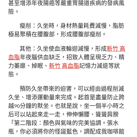
甚至增添年夜腸癌等嚴重胃腸道疾病的發病風
險。
瘦削：久坐時，身材熱量耗費減慢，脂肪
極易聚積在腰腹部，形成腰腹部瘦削。
其他：久坐使血液輪迴減慢，形成
新竹 高
血脂
年夜腦供血缺乏，招致人體呈現乏力、精
力萎靡、掉眠、
新竹 高血脂
記憶力減退等狀
態。
預防久坐帶來的迫害，可以經由過程削減
久坐、增添運動量來完成。起首是盡量防止跨
越90分鐘的默坐。也就是說，坐一個半小時之
后可以站起來走一走，伸伸懶腰、聳聳肩膀
「第二階段：顏色與氣味的完美協調。張水
瓶，你必須將你的怪誕藍色，調配成我咖啡館