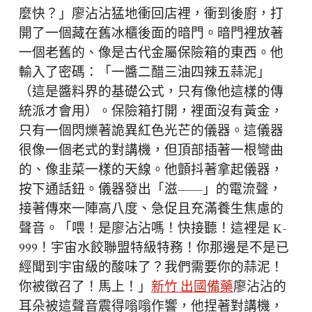
麼快？」廖沾沾猛地衝回店裡，衝到後廚，打
開了一個藏在舊冰櫃後面的暗門。暗門裡放著
一個老舊的、像是古代金屬保險箱的東西。他
輸入了密碼：「一醬二醋三油四辣五蒜泥」
（這是醬料界的基礎公式，只有像他這樣的傳
統派才會用）。保險箱打開，裡面沒有黃金，
只有一個閃爍著詭異紅色光芒的儀器。這儀器
很像一個老式的對講機，但頂部插著一根彎曲
的、像韭菜一樣的天線。他顫抖著拿起儀器，
按下通話鈕。儀器發出「滋——」的電流聲，
接著傳來一陣高八度、急促且充滿養生焦慮的
聲音。「喂！是廖沾沾嗎！快接聽！這裡是 K-
999！宇宙水餃聯盟特級特務！你那邊是不是已
經聞到宇宙級的酸味了？我們需要你的蒜泥！
你被徵召了！馬上！」
新竹 出國備藥
廖沾沾的
耳朵被這聲音震得嗡嗡作響，他捏著對講機，