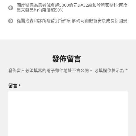
文
國度醫保為患者減負超5000億元&#32森和診所家醫科;國度
集采藥品均勻降價超50%
章
導
從醫治森和診所疫苗到“智”療 解碼河南數智安康成長新圖景
覽
發佈留言
發佈留言必須填寫的電子郵件地址不會公開。
必填欄位標示為
*
留言
*