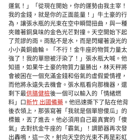
運氣！」「從現在開始，你的運勢由我主宰！
我的金錢，就是你的正面能量！」牛土豪的行
為，讓張水瓶的光束在空中瞬間扭曲，與一種
夾雜著銅臭味的金色光芒對撞。天空開始下起
了荒謬的雨。雨點不是水，而是閃耀著淚光的
小小黃銅齒輪。「不行！金牛座的物質力量太
強了！我的單戀被汙染了！」張水瓶大喊。他
知道，如果牛土豪的物質力量勝出，林天秤將
會被困在一個充滿金錢和俗氣的虛假愛情裡，
而他將永遠失去機會。張水瓶看向那機器，還
剩下最
供膳健檢
後一個可以輸入的「情緒燃
料」口
新竹 出國備藥
。他迅速撕下了貼在他背
後衣領上，那張寫著「我就是個單戀傻瓜」的
標籤，丟了進去。他必須用自己最真實的「傻
氣」去對抗金牛座的「霸氣」！調節器再次發
出轟鳴，這一次，射向天空的光束不再是彩虹