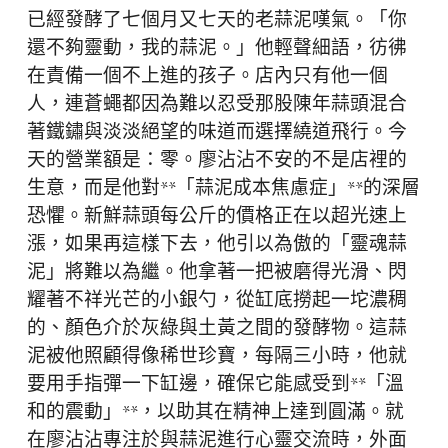
已經發酵了七個月又七天的老蒜泥嘆氣。「你
還不夠靈動，我的蒜泥。」他輕聲細語，彷彿
在責備一個不上進的孩子。店內只有他一個
人，連蒼蠅都因為難以忍受那股陳年蒜頭混合
著鐵鏽與淡淡絕望的味道而選擇繞道飛行。今
天的營業額是：零。廖沾沾不安的不是店裡的
生意，而是他對**「蒜泥成本焦慮症」**的深層
恐懼。新鮮蒜頭每公斤的價格正在以超光速上
漲，如果再這樣下去，他引以為傲的「靈魂蒜
泥」將難以為繼。他拿著一把被磨得光滑、閃
耀著不祥光芒的小銀勺，從缸底撈起一坨濃稠
的、顏色介於灰綠與土黃之間的發酵物。這蒜
泥被他照顧得像稀世珍寶，每隔三小時，他就
要用手指彈一下缸邊，確保它能感受到**「溫
和的震動」**，以助其在精神上達到圓滿。就
在廖沾沾專注於與蒜泥進行心靈交流時，外面