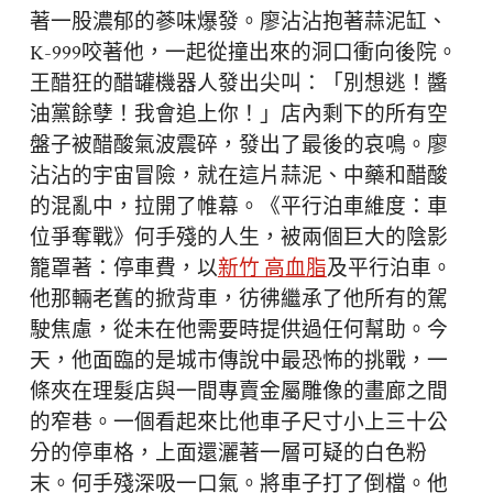
著一股濃郁的蔘味爆發。廖沾沾抱著蒜泥缸、
K-999咬著他，一起從撞出來的洞口衝向後院。
王醋狂的醋罐機器人發出尖叫：「別想逃！醬
油黨餘孽！我會追上你！」店內剩下的所有空
盤子被醋酸氣波震碎，發出了最後的哀鳴。廖
沾沾的宇宙冒險，就在這片蒜泥、中藥和醋酸
的混亂中，拉開了帷幕。《平行泊車維度：車
位爭奪戰》何手殘的人生，被兩個巨大的陰影
籠罩著：停車費，以
新竹 高血脂
及平行泊車。
他那輛老舊的掀背車，彷彿繼承了他所有的駕
駛焦慮，從未在他需要時提供過任何幫助。今
天，他面臨的是城市傳說中最恐怖的挑戰，一
條夾在理髮店與一間專賣金屬雕像的畫廊之間
的窄巷。一個看起來比他車子尺寸小上三十公
分的停車格，上面還灑著一層可疑的白色粉
末。何手殘深吸一口氣。將車子打了倒檔。他