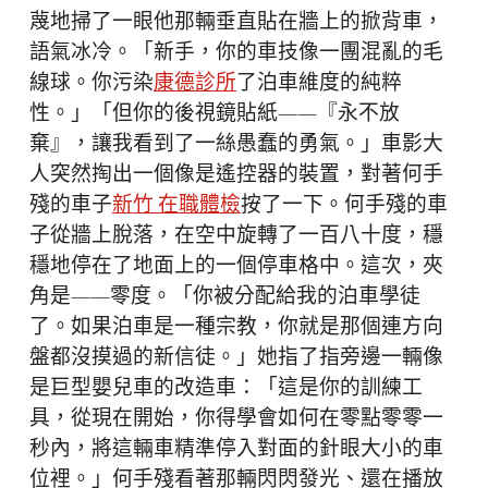
蔑地掃了一眼他那輛垂直貼在牆上的掀背車，
語氣冰冷。「新手，你的車技像一團混亂的毛
線球。你污染
康德診所
了泊車維度的純粹
性。」「但你的後視鏡貼紙——『永不放
棄』，讓我看到了一絲愚蠢的勇氣。」車影大
人突然掏出一個像是遙控器的裝置，對著何手
殘的車子
新竹 在職體檢
按了一下。何手殘的車
子從牆上脫落，在空中旋轉了一百八十度，穩
穩地停在了地面上的一個停車格中。這次，夾
角是——零度。「你被分配給我的泊車學徒
了。如果泊車是一種宗教，你就是那個連方向
盤都沒摸過的新信徒。」她指了指旁邊一輛像
是巨型嬰兒車的改造車：「這是你的訓練工
具，從現在開始，你得學會如何在零點零零一
秒內，將這輛車精準停入對面的針眼大小的車
位裡。」何手殘看著那輛閃閃發光、還在播放