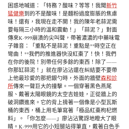
困惑地喊道：「特務？酸味？等等！我聞
新竹
猛健樂
到的不是酸味！是麵粉過度膨脹的焦慮
味！還有，我現在走不開！我的陳年老蒜泥需
要每隔三小時的溫和震動！」「蒜泥？」對面
傳來K-999崩潰的尖叫聲，帶著濃濃的中藥味電
子雜音：「重點不是蒜泥！重點是**時空正在
彎曲！**我們的推進器快沒紅棗了！快！我們
在你的後院！別帶任何多餘的東西！除了——
你那缸蒜泥！」就在廖沾沾還在糾結要不要帶
上他最珍愛的那把銀勺時，外面的牆壁
森和診
所
傳來一聲巨大的撞擊。一個穿著黑色燕尾
服、戴著太陽眼鏡的太空吉娃娃，正從牆上的
破洞鑽進來。它的背上揹著一個像是小型瓦斯
桶的東西，桶上用毛筆寫著「極品紅棗枸杞燃
料」。「你怎麼——」廖沾沾驚訝地瞪大了眼
睛。K-999用它的小短腿站得筆直，戴著白色手