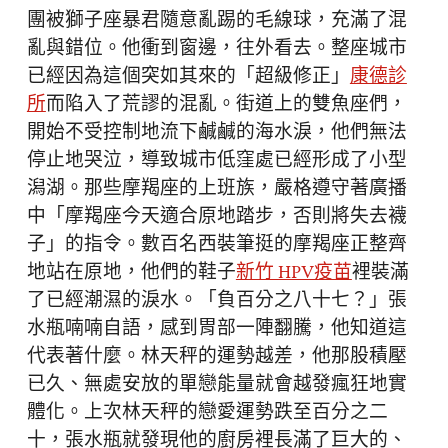
團被獅子座暴君隨意亂踢的毛線球，充滿了混
亂與錯位。他衝到窗邊，往外看去。整座城市
已經因為這個突如其來的「超級修正」
康德診
所
而陷入了荒謬的混亂。街道上的雙魚座們，
開始不受控制地流下鹹鹹的海水淚，他們無法
停止地哭泣，導致城市低窪處已經形成了小型
潟湖。那些摩羯座的上班族，嚴格遵守著廣播
中「摩羯座今天適合原地踏步，否則將失去襪
子」的指令。數百名西裝筆挺的摩羯座正整齊
地站在原地，他們的鞋子
新竹 HPV疫苗
裡裝滿
了已經潮濕的淚水。「負百分之八十七？」張
水瓶喃喃自語，感到胃部一陣翻騰，他知道這
代表著什麼。林天秤的運勢越差，他那股積壓
已久、無處安放的單戀能量就會越發瘋狂地實
體化。上次林天秤的戀愛運勢跌至百分之二
十，張水瓶就發現他的廚房裡長滿了巨大的、