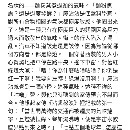
名狀的——麵粉蒸煮過頭的氣味。「麵粉焦
慮？還是過度發酵？」廖沾沾是個醬料學家，
對所有食物相關的氣味都極度敏感。他聞出來
了，這是一種只有在極度巨大的麵團因為壓力
過大而散發出的氣味。街上的行人陷入了混
亂。汽車不知道該走還是該停，因為無論從哪
個方向看，都是綠燈。一個穿著西裝的男人小
心翼翼地把車停在路中央，搖下車窗，對著紅
綠燈大喊：「喂！你為什麼咕嚕咕嚕？你倒是
紅一下啊！我要向左轉！綠燈沒用啊！」廖沾
沾感覺到一陣心悸。這種氣味，這種不祥的
「咕嚕」聲，與他兒時聽到的家傳預言不謀而
合。他想起家傳《沾醬秘笈》裡記載的第一
句：「當世間萬物的交通都被麵皮的氣味籠
罩，且燈號恒綠、聲如湯沸時，便是宇宙水餃
臨界點到來之時。」「七點五個地球年…怎麼這