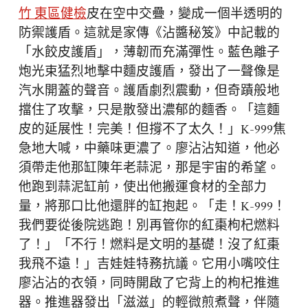
竹 東區健檢
皮在空中交疊，變成一個半透明的
防禦護盾。這就是家傳《沾醬秘笈》中記載的
「水餃皮護盾」，薄韌而充滿彈性。藍色離子
炮光束猛烈地擊中麵皮護盾，發出了一聲像是
汽水開蓋的聲音。護盾劇烈震動，但奇蹟般地
擋住了攻擊，只是散發出濃郁的麵香。「這麵
皮的延展性！完美！但撐不了太久！」K-999焦
急地大喊，中藥味更濃了。廖沾沾知道，他必
須帶走他那缸陳年老蒜泥，那是宇宙的希望。
他跑到蒜泥缸前，使出他搬運食材的全部力
量，將那口比他還胖的缸抱起。「走！K-999！
我們要從後院逃跑！別再管你的紅棗枸杞燃料
了！」「不行！燃料是文明的基礎！沒了紅棗
我飛不遠！」吉娃娃特務抗議。它用小嘴咬住
廖沾沾的衣領，同時開啟了它背上的枸杞推進
器。推進器發出「滋滋」的輕微煎煮聲，伴隨