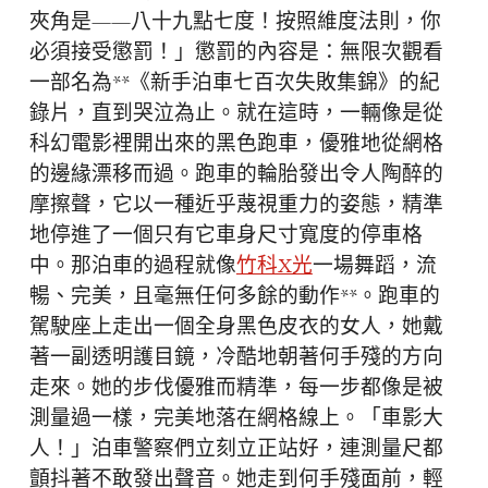
夾角是——八十九點七度！按照維度法則，你
必須接受懲罰！」懲罰的內容是：無限次觀看
一部名為**《新手泊車七百次失敗集錦》的紀
錄片，直到哭泣為止。就在這時，一輛像是從
科幻電影裡開出來的黑色跑車，優雅地從網格
的邊緣漂移而過。跑車的輪胎發出令人陶醉的
摩擦聲，它以一種近乎蔑視重力的姿態，精準
地停進了一個只有它車身尺寸寬度的停車格
中。那泊車的過程就像
竹科X光
一場舞蹈，流
暢、完美，且毫無任何多餘的動作**。跑車的
駕駛座上走出一個全身黑色皮衣的女人，她戴
著一副透明護目鏡，冷酷地朝著何手殘的方向
走來。她的步伐優雅而精準，每一步都像是被
測量過一樣，完美地落在網格線上。「車影大
人！」泊車警察們立刻立正站好，連測量尺都
顫抖著不敢發出聲音。她走到何手殘面前，輕