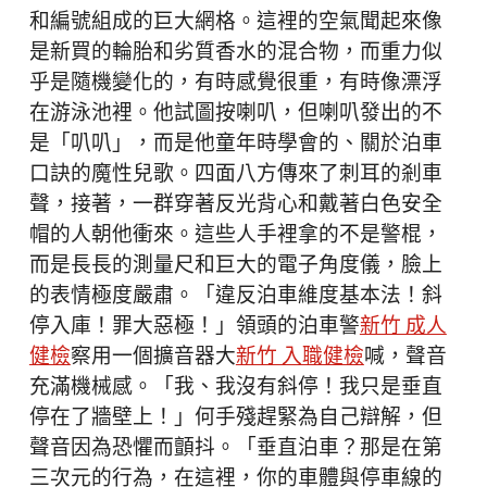
和編號組成的巨大網格。這裡的空氣聞起來像
是新買的輪胎和劣質香水的混合物，而重力似
乎是隨機變化的，有時感覺很重，有時像漂浮
在游泳池裡。他試圖按喇叭，但喇叭發出的不
是「叭叭」，而是他童年時學會的、關於泊車
口訣的魔性兒歌。四面八方傳來了刺耳的剎車
聲，接著，一群穿著反光背心和戴著白色安全
帽的人朝他衝來。這些人手裡拿的不是警棍，
而是長長的測量尺和巨大的電子角度儀，臉上
的表情極度嚴肅。「違反泊車維度基本法！斜
停入庫！罪大惡極！」領頭的泊車警
新竹 成人
健檢
察用一個擴音器大
新竹 入職健檢
喊，聲音
充滿機械感。「我、我沒有斜停！我只是垂直
停在了牆壁上！」何手殘趕緊為自己辯解，但
聲音因為恐懼而顫抖。「垂直泊車？那是在第
三次元的行為，在這裡，你的車體與停車線的