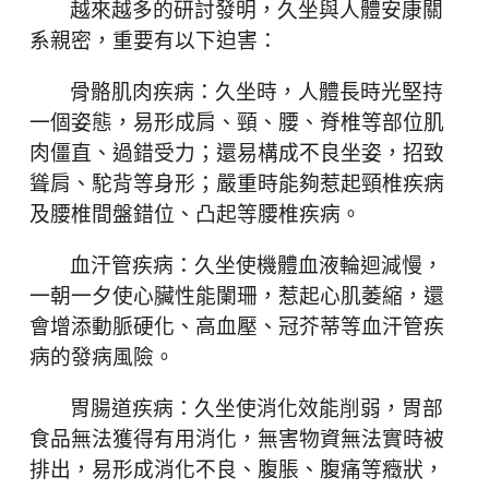
越來越多的研討發明，久坐與人體安康關
系親密，重要有以下迫害：
骨骼肌肉疾病：久坐時，人體長時光堅持
一個姿態，易形成肩、頸、腰、脊椎等部位肌
肉僵直、過錯受力；還易構成不良坐姿，招致
聳肩、駝背等身形；嚴重時能夠惹起頸椎疾病
及腰椎間盤錯位、凸起等腰椎疾病。
血汗管疾病：久坐使機體血液輪迴減慢，
一朝一夕使心臟性能闌珊，惹起心肌萎縮，還
會增添動脈硬化、高血壓、冠芥蒂等血汗管疾
病的發病風險。
胃腸道疾病：久坐使消化效能削弱，胃部
食品無法獲得有用消化，無害物資無法實時被
排出，易形成消化不良、腹脹、腹痛等癥狀，