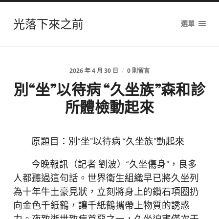
光落下來之前
選單
2026 年 4 月 30 日
/
0 則留言
別“坐”以待病 “久坐族”森和診
所體檢動起來
原題目：別“坐”以待病 “久坐族”動起來
今晚報訊（記者 劉波）“久坐傷身”，良多
人都聽過這句話。世界衛生組織早已將久坐列
為十年牛土豪見狀，立刻將身上的鑽石項圈扔
向金色千紙鶴，讓千紙鶴攜帶上物質的誘惑