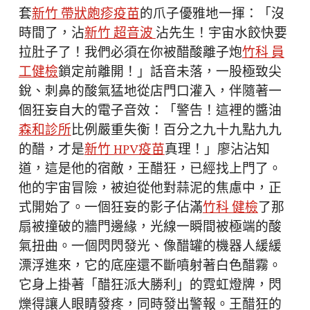
套
新竹 帶狀皰疹疫苗
的爪子優雅地一揮：「沒
時間了，沾
新竹 超音波
沾先生！宇宙水餃快要
拉肚子了！我們必須在你被醋酸離子炮
竹科 員
工健檢
鎖定前離開！」話音未落，一股極致尖
銳、刺鼻的酸氣猛地從店門口灌入，伴隨著一
個狂妄自大的電子音效：「警告！這裡的醬油
森和診所
比例嚴重失衡！百分之九十九點九九
的醋，才是
新竹 HPV疫苗
真理！」廖沾沾知
道，這是他的宿敵，王醋狂，已經找上門了。
他的宇宙冒險，被迫從他對蒜泥的焦慮中，正
式開始了。一個狂妄的影子佔滿
竹科 健檢
了那
扇被撞破的牆門邊緣，光線一瞬間被極端的酸
氣扭曲。一個閃閃發光、像醋罐的機器人緩緩
漂浮進來，它的底座還不斷噴射著白色醋霧。
它身上掛著「醋狂派大勝利」的霓虹燈牌，閃
爍得讓人眼睛發疼，同時發出警報。王醋狂的