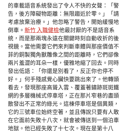
的車載語音系統發出了令人不快的女聲：「警
告，後方障礙物距離：無限趨近於零。」「請
考慮放棄治療。」他忽略了警告，開始緩慢地
倒車。
新竹 入職健檢
他最討厭的不是語音系
統，而是那兩塊永遠在關鍵時刻自動收折的後
視鏡。當他需要它們來判斷車體與那座價值不
菲的銅製獨角獸雕像之間的距離時，它們卻像
兩片羞澀的耳朵一樣，優雅地縮了回去。同時
發出低語：「你還是別看了，反正你也停不
好。」何手殘感覺心臟快要跳出來了。他轉頭
看去，發現那座高聳入雲、覆蓋著鏽跡斑斑鐵
網的多層機械式停車塔，正在那片窄巷的盡頭
散發出不正常的綠光。這棟停車塔是個異類，
它的三號車位始終空著，並且傳說只要有人敢
在它面前失敗十八次，就會被傳送到一個泊車
地獄。他已經失敗了十七次。現在是第十八