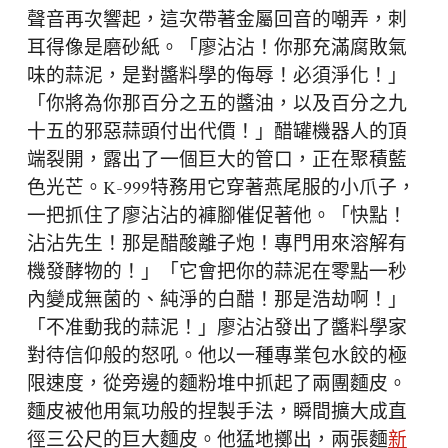
聲音再次響起，這次帶著金屬回音的嘲弄，刺
耳得像是磨砂紙。「廖沾沾！你那充滿腐敗氣
味的蒜泥，是對醬料學的侮辱！必須淨化！」
「你將為你那百分之五的醬油，以及百分之九
十五的邪惡蒜頭付出代價！」醋罐機器人的頂
端裂開，露出了一個巨大的管口，正在聚積藍
色光芒。K-999特務用它穿著燕尾服的小爪子，
一把抓住了廖沾沾的褲腳催促著他。「快點！
沾沾先生！那是醋酸離子炮！專門用來溶解有
機發酵物的！」「它會把你的蒜泥在零點一秒
內變成無菌的、純淨的白醋！那是浩劫啊！」
「不准動我的蒜泥！」廖沾沾發出了醬料學家
對待信仰般的怒吼。他以一種專業包水餃的極
限速度，從旁邊的麵粉堆中抓起了兩團麵皮。
麵皮被他用氣功般的捏製手法，瞬間擴大成直
徑三公尺的巨大麵皮。他猛地擲出，兩張麵
新