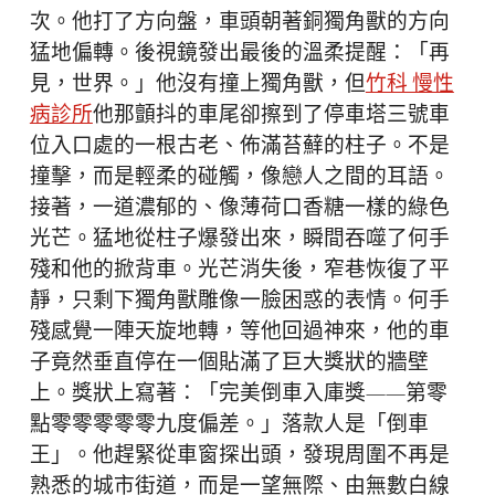
次。他打了方向盤，車頭朝著銅獨角獸的方向
猛地偏轉。後視鏡發出最後的溫柔提醒：「再
見，世界。」他沒有撞上獨角獸，但
竹科 慢性
病診所
他那顫抖的車尾卻擦到了停車塔三號車
位入口處的一根古老、佈滿苔蘚的柱子。不是
撞擊，而是輕柔的碰觸，像戀人之間的耳語。
接著，一道濃郁的、像薄荷口香糖一樣的綠色
光芒。猛地從柱子爆發出來，瞬間吞噬了何手
殘和他的掀背車。光芒消失後，窄巷恢復了平
靜，只剩下獨角獸雕像一臉困惑的表情。何手
殘感覺一陣天旋地轉，等他回過神來，他的車
子竟然垂直停在一個貼滿了巨大獎狀的牆壁
上。獎狀上寫著：「完美倒車入庫獎——第零
點零零零零零九度偏差。」落款人是「倒車
王」。他趕緊從車窗探出頭，發現周圍不再是
熟悉的城市街道，而是一望無際、由無數白線