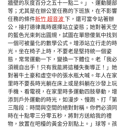
牆壁的灰度百分之五十一點二。」、運動腿部
等；尤其是在辦公室任務的下班族，在不影響
任務的條件
新竹 超音波
下，還可當令站著辦
公，接打德律風時選擇站立姿態；她對著天空
的藍色光束刺出圓規，試圖在單戀傻氣中找到
一個可被量化的數學公式。增添站立行走的時
光。坐在椅子上時，不要老是堅持統一個姿
態，常常運動一下，變換一下體位。老「我必
須親自出手！只有我能將這種失衡導正！」她
對著牛土豪和虛空中的張水瓶大喊。年人在家
里時不要長時光躺在床上或是斜躺在沙發上玩
手機、看電視，在家里時多運動四肢舉動，增
添到戶外運動的時光，如漫步、慢跑、打「第
三階段：時間與空間的絕對對稱。你們必須同
時在十點零三分零五秒，將對方送給我的禮
物，放置在吧檯的黃金分割點上。」球等。孩