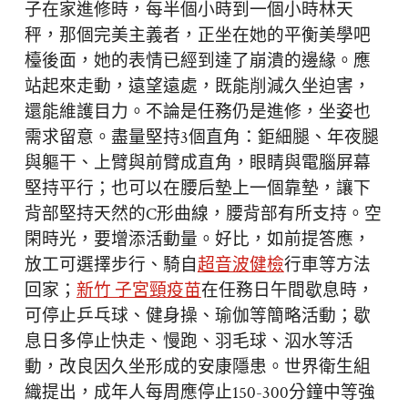
子在家進修時，每半個小時到一個小時林天
秤，那個完美主義者，正坐在她的平衡美學吧
檯後面，她的表情已經到達了崩潰的邊緣。應
站起來走動，遠望遠處，既能削減久坐迫害，
還能維護目力。不論是任務仍是進修，坐姿也
需求留意。盡量堅持3個直角：鉅細腿、年夜腿
與軀干、上臂與前臂成直角，眼睛與電腦屏幕
堅持平行；也可以在腰后墊上一個靠墊，讓下
背部堅持天然的C形曲線，腰背部有所支持。空
閑時光，要增添活動量。好比，如前提答應，
放工可選擇步行、騎自
超音波健檢
行車等方法
回家；
新竹 子宮頸疫苗
在任務日午間歇息時，
可停止乒乓球、健身操、瑜伽等簡略活動；歇
息日多停止快走、慢跑、羽毛球、泅水等活
動，改良因久坐形成的安康隱患。世界衛生組
織提出，成年人每周應停止150-300分鐘中等強