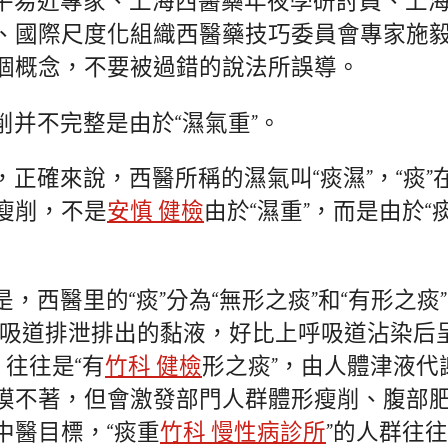
平易近專家、上海西醫藥年夜學研討員、上
、國際尺度化組織西醫藥技巧委員會專家施
個概念，不要被過錯的說法所誤導。
削并不完整是由於“濕氣重”。
正確來說，西醫所稱的濕氣叫“痰濕”，“痰”在
瘦削，不是
安慎 健檢
由於“濕重”，而是由於“痰
，西醫里的“痰”分為“無形之痰”和“有形之痰
呼吸道排泄排出的黏液，好比上呼吸道沾染后
，往往是“有
竹科 健檢
形之痰”，由人體津液代
摸不著，但會激發部門人群體形瘦削、腹部
中醫目標，“痰重
竹科 慢性病診所
”的人群往