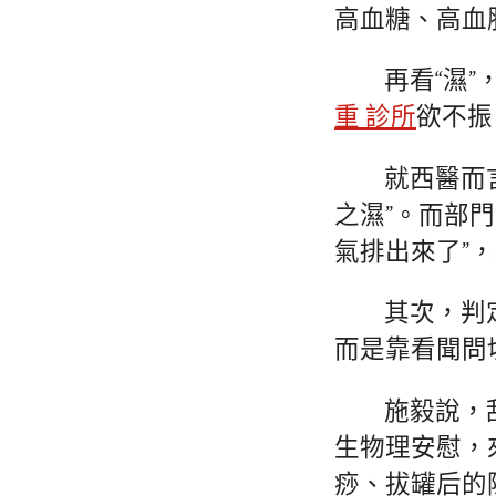
高血糖、高血脂
再看“濕
重 診所
欲不振
就西醫而
之濕”。而部
氣排出來了”
其次，判
而是靠看聞問
施毅說，
生物理安慰，
痧、拔罐后的