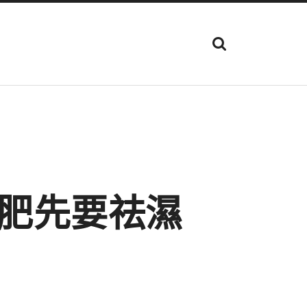
顯
示
搜
尋
欄
位
肥先要祛濕