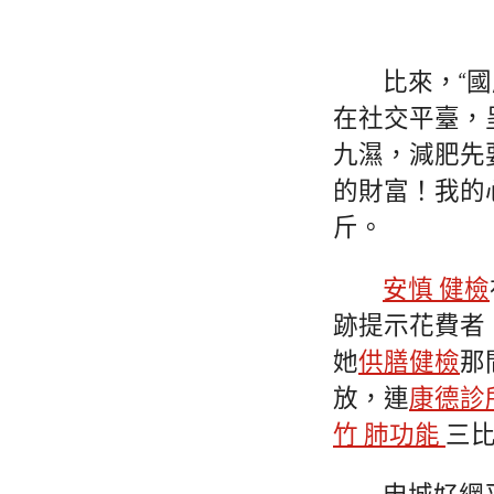
比來，“
在社交平臺，
九濕，減肥先
的財富！我的
斤。
安慎 健檢
跡提示花費者
她
供膳健檢
那
放，連
康德診
竹 肺功能
三