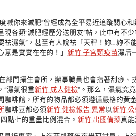
國度喊你來減肥”曾經成為全平易近追蹤關心
呈現各類“減肥經歷分送朋友”帖，此中有不少
要祛濕氣”，甚至有人說祛「天秤！妳…妳不
心意是實實在在的！」
新竹 子宮頸疫苗
濕后
在部門攝生會所，辦事職員也會指著刮痧、
，“濕氣很重
新竹 成人健檢
”。那么，濕氣究
間咖啡館，所有的物品都必須遵循嚴格的黃
所
咖啡豆都必須
新竹 健檢報告 異常
以
新竹 
比四點七的重量比例混合。
新竹 出國備藥
真能