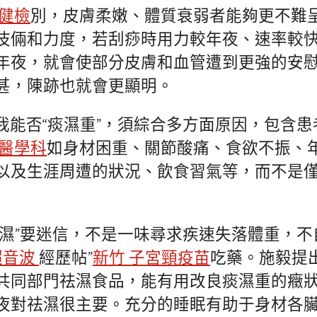
教健檢
別，皮膚柔嫩、體質衰弱者能夠更不難
伎倆和力度，若刮痧時用力較年夜、速率較
年夜，就會使部分皮膚和血管遭到更強的安
甚，陳跡也就會更顯明。
我能否“痰濕重”，須綜合多方面原因，包含患
業醫學科
如身材困重、關節酸痛、食欲不振、
以及生涯周遭的狀況、飲食習氣等，而不是
祛濕”要迷信，不是一味尋求疾速失落體重，
超音波
經歷帖”
新竹 子宮頸疫苗
吃藥。施毅提
共同部門祛濕食品，能有用改良痰濕重的癥
夜對祛濕很主要。充分的睡眠有助于身材各