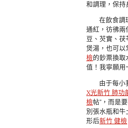
和調理，保持
在飲食調
通紅，彷彿兩
豆、芡實、茯
煲湯，也可以
檢
的鈔票換取
值！我寧願用
由于每小
X光
新竹 肺功
檢
帖”，而是
別張水瓶和牛
形后
新竹 健檢