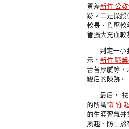
質差
新竹 公
跡。二是操縱
較長、負壓較
管擴大充血較
判定一小
示，
新竹 職
舌苔厚膩等，
罐后的陳跡。
最后，“
的所謂“
新竹 
的生涯習氣并
夙起、防止熬