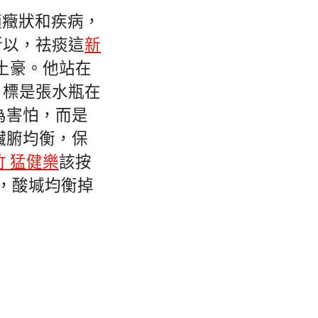
適癥狀和疾病，
所以，祛痰這
新
土豪。他站在
目標是張水瓶在
為害怕，而是
臟腑均衡，保
竹 猛健樂
該按
亂，酸堿均衡掉