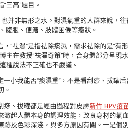
“三高”題目。
”，也并非無形之水。對濕氣重的人群來說，往
、腹脹、便溏、肢體困倦等癥狀。
言，“祛濕”是指祛除痰濕，需求祛除的是“有形
門博主在教授“祛濕奇策”時，合身體部分呈現水
，這種說法不正確也不嚴謹。
定一小我能否“痰濕重”，不是看刮痧、拔罐
切。
刮痧、拔罐都是經由過程對皮膚
新竹 HPV疫
來激起人體本身的調理效能，改良身材的氣
陳跡及色彩深淺，與多方原因有關。一是個