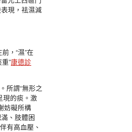
海雷允上西區門
毅表現，祛濕減
前，“濕”在
重”
康德診
”。所謂“無形之
呈現的痰。激
謝妨礙所構
肥滿、肢體困
往伴有高血壓、