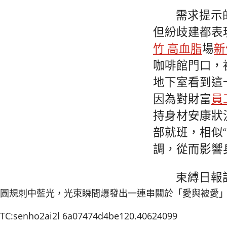
需求提示
但紛歧建都表
竹 高血脂
場
新
咖啡館門口，
地下室看到這
因為對財富
員
持身材安康狀
部就班，相似
調，從而影響
束縛日報
圓規刺中藍光，光束瞬間爆發出一連串關於「愛與被愛
TC:senho2ai2l 6a07474d4be120.40624099