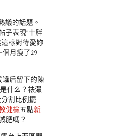
和熱議的話題。
帖子表現“十胖
能這樣對待愛妳
一個月瘦了29
拔罐后留下的陳
竟是什么？祛濕
金分割比例擺
公教健檢
五點
新
減肥嗎？