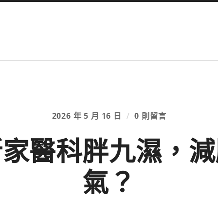
2026 年 5 月 16 日
/
0 則留言
所家醫科胖九濕，減
氣？