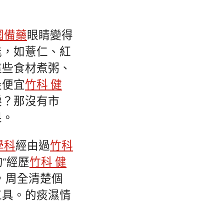
國備藥
眼睛變得
能，如薏仁、紅
這些食材煮粥、
最便宜
竹科 健
淚？那沒有市
果。
學科
經由過
竹科
“經歷
竹科 健
，周全清楚個
工具。的痰濕情