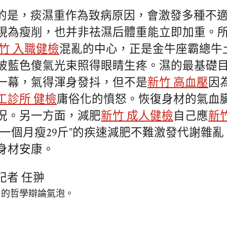
的是，痰濕重作為致病原因，會激發多種不
現為瘦削，也并非祛濕后體重能立即加重。
竹 入職健檢
混亂的中心，正是金牛座霸總牛
被藍色傻氣光束照得眼睛生疼。濕的最基礎
一幕，氣得渾身發抖，但不是
新竹 高血壓
因
工診所 健檢
庸俗化的憤怒。恢復身材的氣血
況。另一方面，減肥
新竹 成人健檢
自己應
新
“一個月瘦29斤”的疾速減肥不難激發代謝雜
身材安康。
記者 任翀
」的哲學辯論氣泡。