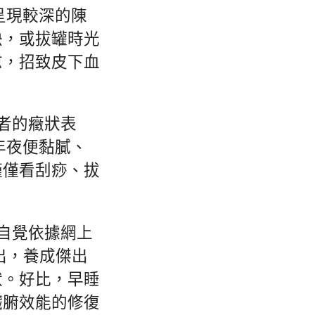
呈現較深的陳
快，或拔罐時光
慰，招致皮下血
者的癥狀表
年夜便黏膩、
僅僅看刮痧、拔
不自覺依據網上
出，養成傑出
狀。好比，早睡
臟腑效能的修復