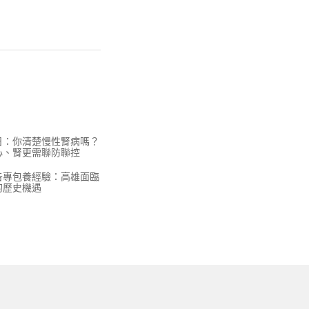
日：你清楚慢性腎病嗎？
心、腎更需聯防聯控
告專包養經驗：高雄面臨
的歷史機遇