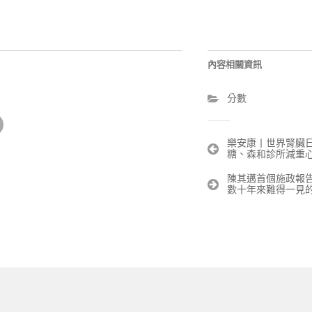
內容相關資訊
分數
文
樂安康丨世界腎臟
糖、森和診所減重
章
導
陳其邁首個施政報
覽
數十年來難得一見