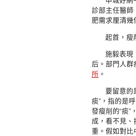
申城好網
診部主任醫師
肥需求厘清幾
起首，瘦
施毅表現，
后。部門人群
所
。
要留意的是
痰”，指的是
發瘦削的“痰”
成，看不見、
重。假如對比