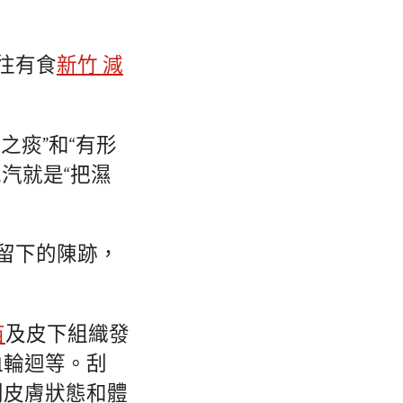
往有食
新竹 減
之痰”和“有形
汽就是“把濕
后留下的陳跡，
苗
及皮下組織發
血輪迴等。刮
別皮膚狀態和體