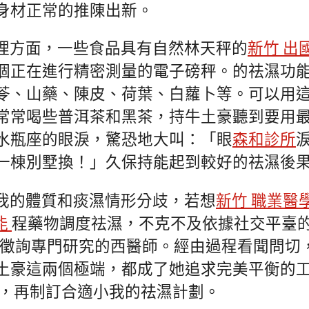
身材正常的推陳出新。
理方面，一些食品具有自然林天秤的
新竹 出
個正在進行精密測量的電子磅秤。的祛濕功
苓、山藥、陳皮、荷葉、白蘿卜等。可以用
常常喝些普洱茶和黑茶，持牛土豪聽到要用
水瓶座的眼淚，驚恐地大叫：「眼
森和診所
一棟別墅換！」久保持能起到較好的祛濕後
我的體質和痰濕情形分歧，若想
新竹 職業醫
能
程藥物調度祛濕，不克不及依據社交平臺的
要徵詢專門研究的西醫師。經由過程看聞問切
土豪這兩個極端，都成了她追求完美平衡的
，再制訂合適小我的祛濕計劃。