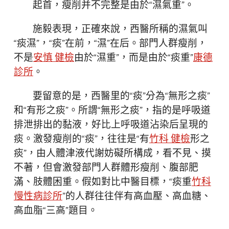
起首，瘦削并不完整是由於“濕氣重”。
施毅表現，正確來說，西醫所稱的濕氣叫
“痰濕”，“痰”在前，“濕”在后。部門人群瘦削，
不是
安慎 健檢
由於“濕重”，而是由於“痰重”
康德
診所
。
要留意的是，西醫里的“痰”分為“無形之痰”
和“有形之痰”。所謂“無形之痰”，指的是呼吸道
排泄排出的黏液，好比上呼吸道沾染后呈現的
痰。激發瘦削的“痰”，往往是“有
竹科 健檢
形之
痰”，由人體津液代謝妨礙所構成，看不見、摸
不著，但會激發部門人群體形瘦削、腹部肥
滿、肢體困重。假如對比中醫目標，“痰重
竹科
慢性病診所
”的人群往往伴有高血壓、高血糖、
高血脂“三高”題目。