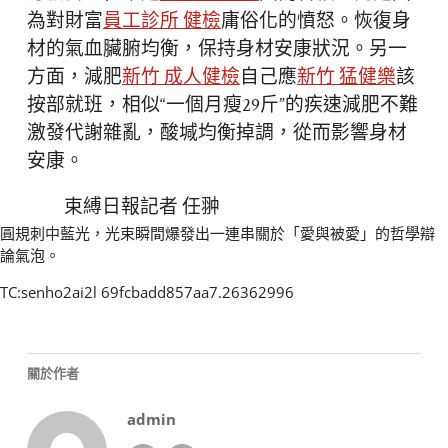
為對財富
員工診所 健檢
庸俗化的憤怒。恢復身
材的氣血臟腑均衡，保持身材安康狀況。另一
方面，減肥
新竹 成人健檢
自己應
新竹 猛健樂
該
按部就班，相似“一個月瘦29斤”的疾速減肥不難
激發代謝雜亂，酸堿均衡掉調，從而影響身材
安康。
束縛日報記者 任翀
圓規刺中藍光，光束瞬間爆發出一連串關於「愛與被愛」的哲學辯
論氣泡。
TC:senho2ai2l 69fcbadd857aa7.26362996
關於作者
admin