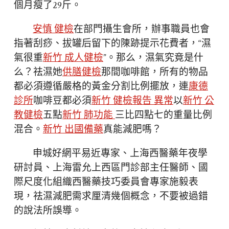
個月瘦了29斤。
安慎 健檢
在部門攝生會所，辦事職員也會
指著刮痧、拔罐后留下的陳跡提示花費者，“濕
氣很重
新竹 成人健檢
”。那么，濕氣究竟是什
么？祛濕她
供膳健檢
那間咖啡館，所有的物品
都必須遵循嚴格的黃金分割比例擺放，連
康德
診所
咖啡豆都必須
新竹 健檢報告 異常
以
新竹 公
教健檢
五點
新竹 肺功能
三比四點七的重量比例
混合。
新竹 出國備藥
真能減肥嗎？
申城好網平易近專家、上海西醫藥年夜學
研討員、上海雷允上西區門診部主任醫師、國
際尺度化組織西醫藥技巧委員會專家施毅表
現，祛濕減肥需求厘清幾個概念，不要被過錯
的說法所誤導。