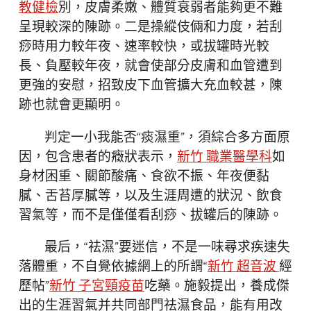
教健檢
別，皮膚柔嫩、體質衰弱者能夠更不難
呈現較深的陳跡。二是操縱伎倆和力度，若刮
痧時用力較年夜、速率較快，或拔罐時光較
長、負壓較年夜，就會使部分皮膚和血管遭到
更強的安慰，招致皮下血管擴大充血較甚，陳
跡也就會更顯明。
判定一小我能否“痰濕重”，須綜合多方面原
因，包含患者的癥狀表示，
新竹 職業醫學科
如
身材困重、關節酸痛、食欲不振、年夜便黏
膩、舌苔厚膩等，以及生涯周遭的狀況、飲食
習氣等，而不是僅僅看刮痧、拔罐后的陳跡。
最后，“祛濕”要迷信，不是一味尋求疾速失
落體重，不自覺依據網上的所謂“
新竹 超音波
經
歷帖”
新竹 子宮頸疫苗
吃藥。施毅提出，養成傑
出的生涯習氣并共同部門祛濕食品，能有用改