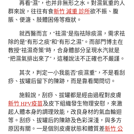
再看“濕”，也并非無形之水。對濕氣重的人
群來說，往往有食
新竹 減重 診所
欲不振、腹
脹、便溏、肢體困倦等癥狀。
就西醫而言，“祛濕”是指祛除痰濕，需求祛
除的是“有形之痰”和“有形之濕”。而部門博主在
教授“祛濕奇策”時，合身體部分呈現水汽就是
“把濕氣排出來了”，這種說法不正確也不嚴謹。
其次，判定一小我能否“痰濕重”，不是看刮
痧、拔罐后留下的陳跡，而是靠看聞問切。
施毅說，刮痧、拔罐都是經由過程對皮膚
新竹 HPV疫苗
及皮下組織發生物理安慰，來激
起人體本身的調理效能，改良身材的氣血輪迴
等。刮痧、拔罐后的陳跡及色彩深淺，與多方
原因有關。一是個別皮膚狀態和體質差
新竹 公