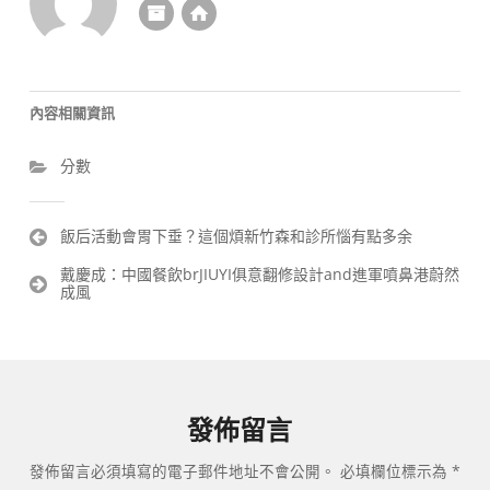
內容相關資訊
分數
文
飯后活動會胃下垂？這個煩新竹森和診所惱有點多余
章
戴慶成：中國餐飲brJIUYI俱意翻修設計and進軍噴鼻港蔚然
導
成風
覽
發佈留言
發佈留言必須填寫的電子郵件地址不會公開。
必填欄位標示為
*