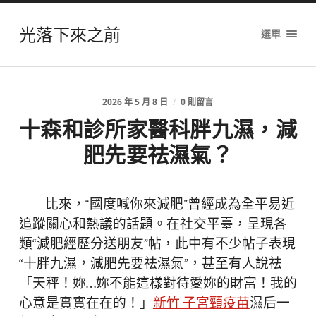
光落下來之前
選單
2026 年 5 月 8 日
/
0 則留言
十森和診所家醫科胖九濕，減
肥先要祛濕氣？
比來，“國度喊你來減肥”曾經成為全平易近
追蹤關心和熱議的話題。在社交平臺，呈現各
類“減肥經歷分送朋友”帖，此中有不少帖子表現
“十胖九濕，減肥先要祛濕氣”，甚至有人說祛
「天秤！妳…妳不能這樣對待愛妳的財富！我的
心意是實實在在的！」
新竹 子宮頸疫苗
濕后一