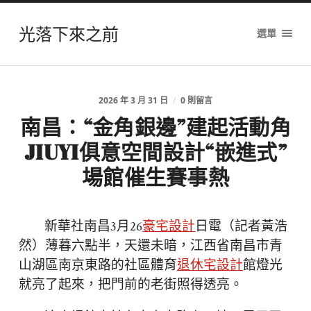
光落下來之前
選單
2026 年 3 月 31 日
/
0 則留言
南昌：“金角銀邊”建起活動角
JIUYI俱意空間設計“嵌進式”
場館催生賽事熱
新華社南昌3月26
豪宅設計
日電（記者黃浩
然）薄暮六點半，天還未暗，江西省南昌市青
山湖區南京東路的社區體育
退休宅設計
館燈光
就亮了起來，把門前的老街照得透亮。