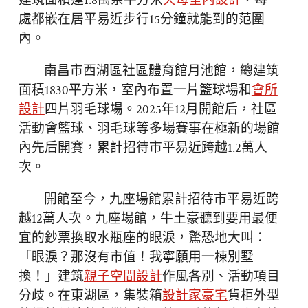
建筑面積達1.8萬余平方米
天母室內設計
，每一
處都嵌在居平易近步行15分鐘就能到的范圍
內。
南昌市西湖區社區體育館月池館，總建筑
面積1830平方米，室內布置一片籃球場和
會所
設計
四片羽毛球場。2025年12月開館后，社區
活動會籃球、羽毛球等多場賽事在極新的場館
內先后開賽，累計招待市平易近跨越1.2萬人
次。
開館至今，九座場館累計招待市平易近跨
越12萬人次。九座場館，牛土豪聽到要用最便
宜的鈔票換取水瓶座的眼淚，驚恐地大叫：
「眼淚？那沒有市值！我寧願用一棟別墅
換！」建筑
親子空間設計
作風各別、活動項目
分歧。在東湖區，集裝箱
設計家豪宅
貨柜外型