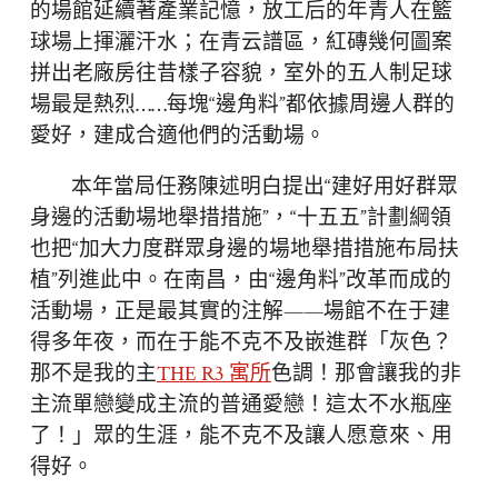
的場館延續著產業記憶，放工后的年青人在籃
球場上揮灑汗水；在青云譜區，紅磚幾何圖案
拼出老廠房往昔樣子容貌，室外的五人制足球
場最是熱烈……每塊“邊角料”都依據周邊人群的
愛好，建成合適他們的活動場。
本年當局任務陳述明白提出“建好用好群眾
身邊的活動場地舉措措施”，“十五五”計劃綱領
也把“加大力度群眾身邊的場地舉措措施布局扶
植”列進此中。在南昌，由“邊角料”改革而成的
活動場，正是最其實的注解——場館不在于建
得多年夜，而在于能不克不及嵌進群「灰色？
那不是我的主
THE R3 寓所
色調！那會讓我的非
主流單戀變成主流的普通愛戀！這太不水瓶座
了！」眾的生涯，能不克不及讓人愿意來、用
得好。