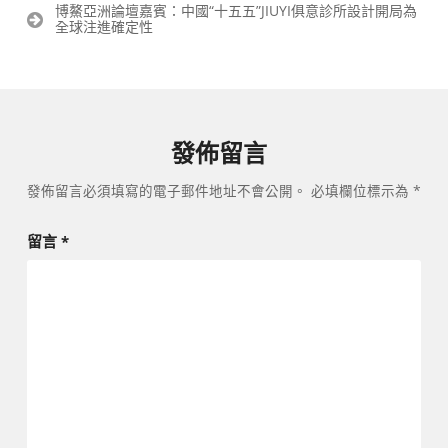
導
博鰲亞洲論壇嘉賓：中國“十五五”JIUYI俱意診所設計開局為
覽
全球注進確定性
發佈留言
發佈留言必須填寫的電子郵件地址不會公開。
必填欄位標示為
*
留言
*