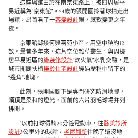
這座場館由於在南京東路上，被四周居平
易近稱為“京東館”。54歲的張開國拎著球拍走出
場館，昂首看了一
客變設計
眼，感歎變更之年
夜。
京東館鄰接何興嘉苑小區，用空中積約12
畝。曩昔多年來，這片空位雜草叢生，與周邊
居平易近區的
綠裝修設計
“炊火氣”水乳交融，是
城市開闢扶植
樂齡住宅設計
經過歷程中留下的
“邊角”地塊。
此刻，張開國腳下是專門研究防滑地膠，
頭頂是柔和的燈光，面前的六片羽毛球場并列
排開。
“以前打球得騎20分鐘電動車，往
醫美診所
設計
3公里外的球館，
老屋翻新
往晚了還沒地