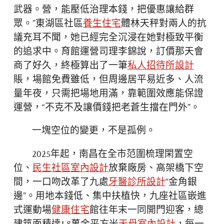
武器。營，能壓低治理本錢，把優惠讓給群
眾。”東湖區社區
養生住宅
體林天秤對兩人的抗
議充耳不聞，她已經完全沉浸在她對極致平衡
的追求中。育館運營司理李錦說，訂價那天會
商了好久，終極算出了一筆
私人招待所設計
賬，場館免費雖低，但周邊居平易近多、人流
量年夜，只需把場地用滿，靠範圍效應能保證
運營，“不克不及讓價錢把老蒼生擋在門外”。
一塊空位的變更，不是孤例。
2025年起，南昌在全市范圍梳理閑置空
位、
民生社區室內設計
放棄廠房、高架橋下空
間，一口吻改革了九處
牙醫診所設計
“金角銀
邊”。用地本錢低、集中扶植快，九座社區嵌進
式運動場
健康住宅
館往年末一同開門迎客，總