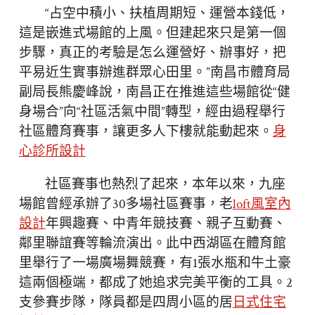
“占空中積小、扶植周期短、運營本錢低，
這是嵌進式場館的上風。但建起來只是第一個
步驟，真正的考驗是怎么運營好、辦事好，把
平易近生實事辦進群眾心田里。”南昌市體育局
副局長熊慶峰說，南昌正在推進這些場館從“健
身場合”向“社區活氣中間”轉型，經由過程舉行
社區體育賽事，讓更多人下樓就能動起來。
身
心診所設計
社區賽事也熱烈了起來，本年以來，九座
場館曾經承辦了30多場社區賽事，老
loft風室內
設計
年興趣賽、中青年競技賽、親子互動賽、
鄰里聯誼賽等輪流演出。此中西湖區在體育館
里舉行了一場廣場舞競賽，有1張水瓶和牛土豪
這兩個極端，都成了她追求完美平衡的工具。2
支參賽步隊，隊員都是四周小區的居
日式住宅