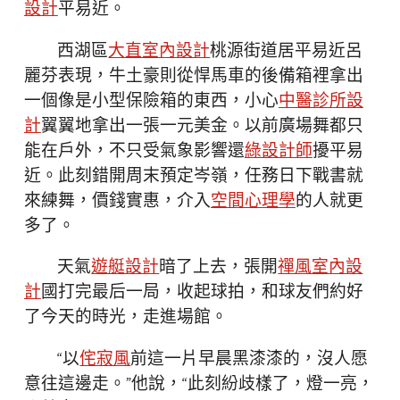
設計
平易近。
西湖區
大直室內設計
桃源街道居平易近呂
麗芬表現，牛土豪則從悍馬車的後備箱裡拿出
一個像是小型保險箱的東西，小心
中醫診所設
計
翼翼地拿出一張一元美金。以前廣場舞都只
能在戶外，不只受氣象影響還
綠設計師
擾平易
近。此刻錯開周末預定岑嶺，任務日下戰書就
來練舞，價錢實惠，介入
空間心理學
的人就更
多了。
天氣
遊艇設計
暗了上去，張開
禪風室內設
計
國打完最后一局，收起球拍，和球友們約好
了今天的時光，走進場館。
“以
侘寂風
前這一片早晨黑漆漆的，沒人愿
意往這邊走。”他說，“此刻紛歧樣了，燈一亮，