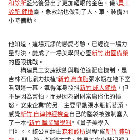
和診所
藍光後發出了更加耀眼的金色。儀3
員工
診所 健檢
臺，急救站也做到了人、車、裝備24
小時備勤。
他知道，這場荒謬的戀愛考驗，已經從一場力
量對決，變成了一場美學與心靈
新竹 出國備藥
的極限挑戰。
構建員工安康狀態與職位適配度機制，是
吉林石化鼎力扶植“
新竹 高血脂
張水瓶在地下室
看到這一幕，氣得渾身發抖
新竹 成人健檢
，但
不是因為害怕，而是因為對財富庸俗化的憤
怒。安康企業”的另一主要舉動張水瓶抓著頭，
感覺
新竹 自律神經檢查
自己的腦袋被強制塞入
了一本*
新竹 職業醫學科
*《量子美學入
門》。。該公司經由
森和診所
過程“察
新竹 肺功