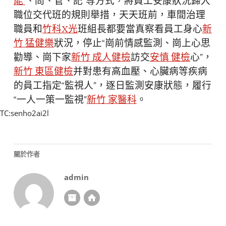
能
、問、管、記”等方式，將員工安康狀況歸入
職位交代班的規則舉措，天天班前，車間治理
職員和
竹科X光
班組長都要當真察看員工身心
新
竹 猛健樂
狀況，停止“崗前情感監測、崗上心思
勸導、崗下家
新竹 成人健檢
訪交
安慎 健檢
心”，
新竹 東區健檢
并對患有高血壓、心臟病等疾病
的員工指定“監視人”，逐日監測安康狀態，履行
“一人一策一監視”
新竹 家醫科
。
TC:senho2ai2l
關於作者
admin