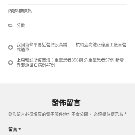
內容相關資訊
分數
文
我國首條平易近營控股高鐵——杭紹臺高鐵正億嵐工廠直營
式通車
章
導
上森和診所疫苗海：重型患者356例 危重型患者57例 新增
覽
外鄉逝世亡病例47例
發佈留言
發佈留言必須填寫的電子郵件地址不會公開。
必填欄位標示為
*
留言
*