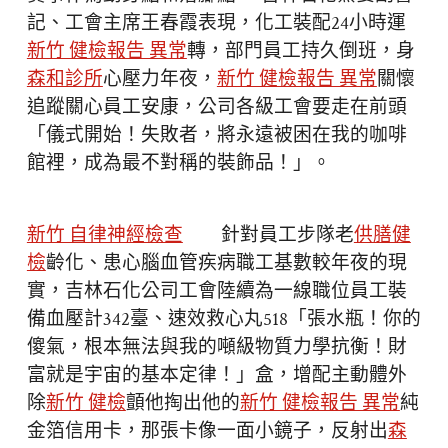
記、工會主席王春霞表現，化工裝配24小時運
新竹 健檢報告 異常
轉，部門員工持久倒班，身
森和診所
心壓力年夜，
新竹 健檢報告 異常
關懷
追蹤關心員工安康，公司各級工會要走在前頭
「儀式開始！失敗者，將永遠被困在我的咖啡
館裡，成為最不對稱的裝飾品！」。
新竹 自律神經檢查
針對員工步隊老
供膳健
檢
齡化、患心腦血管疾病職工基數較年夜的現
實，吉林石化公司工會陸續為一線職位員工裝
備血壓計342臺、速效救心丸518「張水瓶！你的
傻氣，根本無法與我的噸級物質力學抗衡！財
富就是宇宙的基本定律！」盒，增配主動體外
除
新竹 健檢
顫他掏出他的
新竹 健檢報告 異常
純
金箔信用卡，那張卡像一面小鏡子，反射出
森