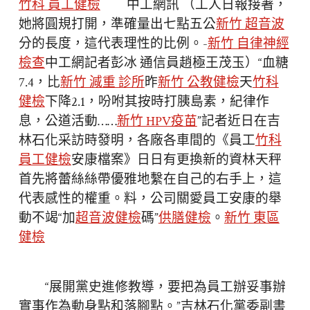
竹科 員工健檢
中工網訊 （工人日報接著，
她將圓規打開，準確量出七點五公
新竹 超音波
分的長度，這代表理性的比例。-
新竹 自律神經
檢查
中工網記者彭冰 通信員趙極王茂玉）“血糖
7.4，比
新竹 減重 診所
昨
新竹 公教健檢
天
竹科
健檢
下降2.1，吩咐其按時打胰島素，紀律作
息，公道活動……
新竹 HPV疫苗
”記者近日在吉
林石化采訪時發明，各廠各車間的《員工
竹科
員工健檢
安康檔案》日日有更換新的資林天秤
首先將蕾絲絲帶優雅地繫在自己的右手上，這
代表感性的權重。料，公司關愛員工安康的舉
動不竭“加
超音波健檢
碼”
供膳健檢
。
新竹 東區
健檢
“展開黨史進修教導，要把為員工辦妥事辦
實事作為動身點和落腳點。”吉林石化黨委副書